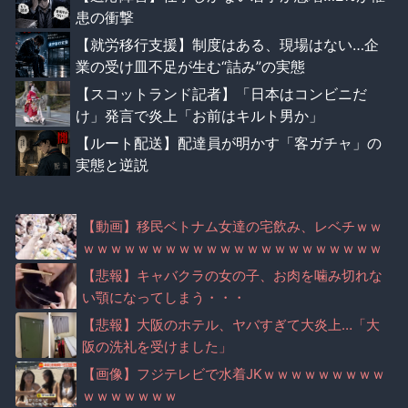
患の衝撃
【就労移行支援】制度はある、現場はない…企
業の受け皿不足が生む“詰み”の実態
【スコットランド記者】「日本はコンビニだ
け」発言で炎上「お前はキルト男か」
【ルート配送】配達員が明かす「客ガチャ」の
実態と逆説
【動画】移民ベトナム女達の宅飲み、レベチｗｗ
ｗｗｗｗｗｗｗｗｗｗｗｗｗｗｗｗｗｗｗｗｗｗ
【悲報】キャバクラの女の子、お肉を噛み切れな
い顎になってしまう・・・
【悲報】大阪のホテル、ヤバすぎて大炎上…「大
阪の洗礼を受けました」
【画像】フジテレビで水着JKｗｗｗｗｗｗｗｗｗ
ｗｗｗｗｗｗｗ