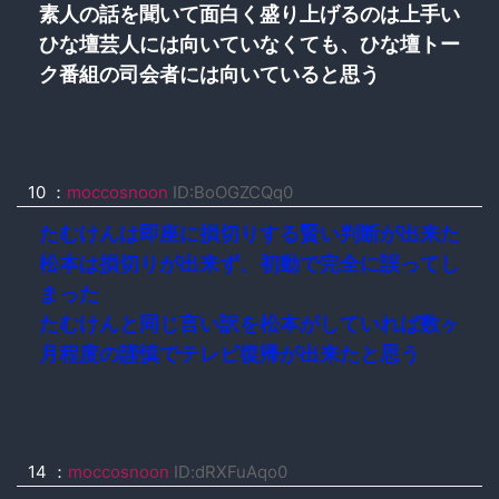
素人の話を聞いて面白く盛り上げるのは上手い
ひな壇芸人には向いていなくても、ひな壇トー
ク番組の司会者には向いていると思う
10 ：
moccosnoon
ID:BoOGZCQq0
たむけんは即座に損切りする賢い判断が出来た
松本は損切りが出来ず、初動で完全に誤ってし
まった
たむけんと同じ言い訳を松本がしていれば数ヶ
月程度の謹慎でテレビ復帰が出来たと思う
14 ：
moccosnoon
ID:dRXFuAqo0