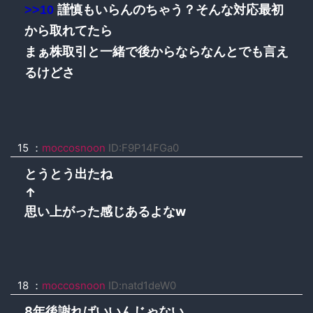
>>10
謹慎もいらんのちゃう？そんな対応最初
から取れてたら
まぁ株取引と一緒で後からならなんとでも言え
るけどさ
15 ：
moccosnoon
ID:F9P14FGa0
とうとう出たね
↑
思い上がった感じあるよなw
18 ：
moccosnoon
ID:natd1deW0
8年後謝ればいいんじゃない