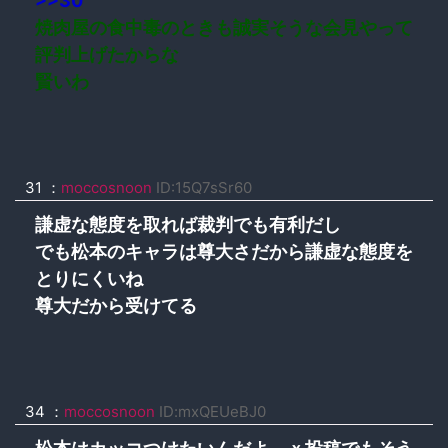
>>30
焼肉屋の食中毒のときも誠実そうな会見やって
評判上げたからな
賢いわ
31 ：
moccosnoon
ID:15Q7sSr60
謙虚な態度を取れば裁判でも有利だし
でも松本のキャラは尊大さだから謙虚な態度を
とりにくいね
尊大だから受けてる
34 ：
moccosnoon
ID:mxQEUeBJ0