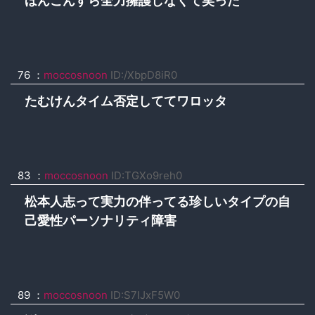
ほんこんすら全力擁護しなくて笑った
76 ：
moccosnoon
ID:/XbpD8iR0
たむけんタイム否定しててワロッタ
83 ：
moccosnoon
ID:TGXo9reh0
松本人志って実力の伴ってる珍しいタイプの自
己愛性パーソナリティ障害
89 ：
moccosnoon
ID:S7IJxF5W0