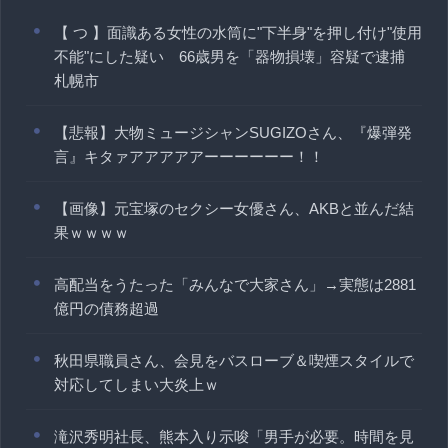
【 つ 】面識ある女性の水筒に"下半身"を押し付け"使用
不能"にした疑い 66歳男を「器物損壊」容疑で逮捕
札幌市
【悲報】大物ミュージシャンSUGIZOさん、『爆弾発
言』キタァアアアアアーーーーーー！！
【画像】元宝塚のセクシー女優さん、AKBと並んだ結
果ｗｗｗｗ
高配当をうたった「みんなで大家さん」→実態は2881
億円の債務超過
秋田県職員さん、会見をバスローブ＆喫煙スタイルで
対応してしまい大炎上ｗ
滝沢秀明社長、熊本入り示唆「男手が必要。時間を見