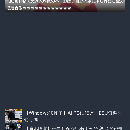
【動画】移民受け入れ派のパヨおば、自分の家に来られたら全力
で拒否るｗｗｗｗｗｗｗｗｗｗｗｗ
【Windows10終了】AI PCに15万、ESU無料を
知り涙
【適応障害】仕事しかない若手が急増…2%が罹