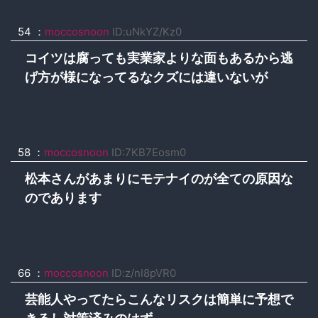
54 ：
moccosnoon
ID:uNkYZ/Kz0
コイツは腐っても実業家よりな面もあるから逃
げ方が様になってるなクズには違いないが
58 ：
moccosnoon
ID:7KB7Eosm0
松本さんがあまりにモテナイのが全ての原因な
のであります
66 ：
moccosnoon
ID:z/nI8pVR0
芸能人やってたらこんなリスクは簡単に予想で