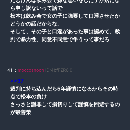
たむけんは飲み会で嫌な思いをした子が居たな
ら申し訳ないって話で
松本は飲み会で女の子に強要して口淫させたか
どうかの話だからな。
そして、その子と口淫があった事は認めて、裁
判で暴力性、同意不同意で争うって事だろ
41 ：
moccosnoon
ID:4bfFZR6I0
>>37
裁判に持ち込んだら5年謹慎になるからその時
点で松本の負け
さっさと謝罪して損切りして謹慎を回避するの
が最善策