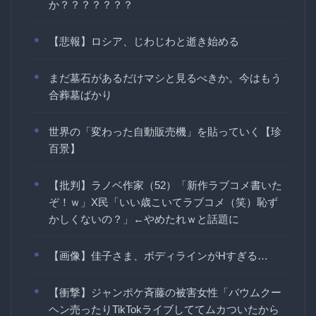
か？？？？？？？
【悲報】ロシア、じわじわと逝き始める
まだ墓石があるだけマシと見るべきか。今はもう
合葬墓ばかり
世界の「変わった自動販売機」を貼っていく【珍
百景】
【批判】ラノベ作家（52）「新作ラブコメ書いた
ぞ！ｗ」X民「いい歳こいてラブコメ（笑）恥ず
かしくないの？」←やめたれｗと話題に
【画像】佳子さま、ボディラインがHすぎる…
【衝撃】ジャンポケ斉藤の被害女性「バウムクー
ヘン売ったりTikTokライブしててムカついたから