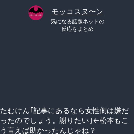
コ
モッコスヌ〜ン
ン
気になる話題ネットの
テ
反応をまとめ
ン
ツ
へ
ス
キ
ッ
プ
たむけん｢記事にあるなら女性側は嫌だ
ったのでしょう。謝りたい｣←松本もこ
う言えば助かったんじゃね？