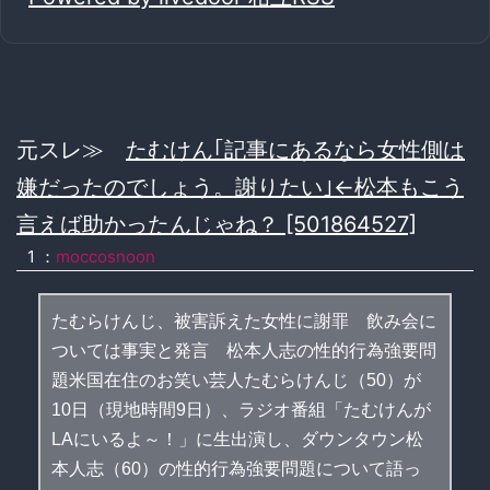
元スレ≫
たむけん｢記事にあるなら女性側は
嫌だったのでしょう。謝りたい｣←松本もこう
言えば助かったんじゃね？ [501864527]
1 ：
moccosnoon
たむらけんじ、被害訴えた女性に謝罪 飲み会に
ついては事実と発言 松本人志の性的行為強要問
題米国在住のお笑い芸人たむらけんじ（50）が
10日（現地時間9日）、ラジオ番組「たむけんが
LAにいるよ～！」に生出演し、ダウンタウン松
本人志（60）の性的行為強要問題について語っ