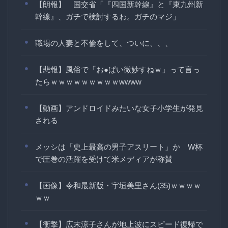
【朗報】 国交省「『四国新幹線』と『東九州新
幹線』、ガチで検討するわ。ガチのマジ」
職場の人妻と不倫をして、ついに、、、
【悲報】風俗で「お●ぱい微妙すねｗ」って言っ
たらｗｗｗｗｗｗｗｗｗwwww
【動画】アンドロイドみたいな女子小学生が発見
される
メッシは「史上最高の男子アスリート」か W杯
で圧巻の活躍を受けて米メディアが称賛
【画像】令和最新版・宇垣美里さん(35)ｗｗｗｗ
ｗｗ
【衝撃】広末涼子さんが地上波にスピード復帰で