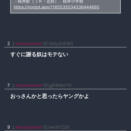
・桜井駅［ＪＲ・近鉄］、桜井小学校
https://nordot.app/1165535034336444660
2 ：
moccosnoon
ID:iA4y3xEW0
すぐに謝る奴はモテない
7 ：
moccosnoon
ID:jgF6NIm70
おっさんかと思ったらヤングかよ
9 ：
moccosnoon
ID:lwvIiYZ30