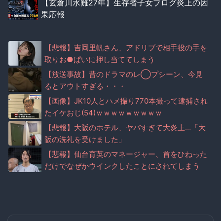
【玄倉川水難27年】生存者子女ブログ炎上の因
果応報
【悲報】吉岡里帆さん、アドリブで相手役の手を
取りお●ぱいに押し当ててしまう
【放送事故】昔のドラマのレ◯プシーン、今見
るとアウトすぎる・・・
【画像】JK10人とハメ撮り770本撮って逮捕され
たイケおじ(54)ｗｗｗｗｗｗｗｗｗ
【悲報】大阪のホテル、ヤバすぎて大炎上…「大
阪の洗礼を受けました」
【悲報】仙台育英のマネージャー、首をひねった
だけでなぜかウインクしたことにされてしまう