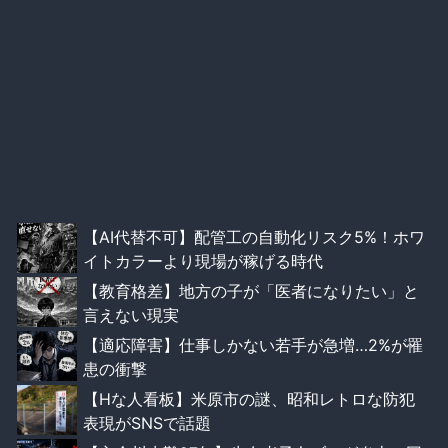
【AI代替不可】配管工の自動化リスク5%！ホワ
イトカラーより現場が稼げる時代
【教育格差】地方の子が「医者になりたい」と
言えない現実
【適応障害】仕事しかない若手が急増…2%が罹
患の衝撃
【Hな人看板】米原市の謎、昭和レトロな防犯
表現がSNSで話題