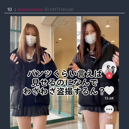
10 ：
moccosnoon
ID:nNTFdnva0