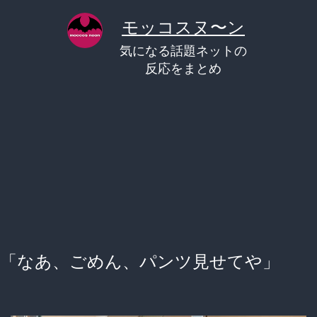
コ
モッコスヌ〜ン
ン
気になる話題ネットの
テ
反応をまとめ
ン
ツ
へ
ス
キ
ッ
プ
「なあ、ごめん、パンツ見せてや」