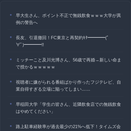
早大生さん、ポイント不正で無銭飲食ｗｗｗ大学が異
例の警告へ
長友、引退撤回！FC東京と再契約ｷﾀ━━━━(ﾟ
∀ﾟ)━━━━!!
ミッチーこと及川光博さん、56歳で再婚→新しい命ま
で授かるｗｗｗｗｗ
視聴者に嫌がられる番組ばかり作ったフジテレビ、自
業自得すぎる立場に陥ってしまい……
早稲田大学「学生の皆さん、近隣飲食店での無銭飲食
はやめてください」
路上駐車経験率が過去最少の21%へ低下！タイムズ会