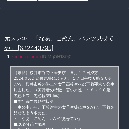
元スレ≫
「なあ、ごめん、パンツ見せて
や」 [632443795]
1 ：
moccosnoon
ID:MgOH1S9j0
（奈良）桜井市谷で下着要求 ５月１７日夕方
2024/05/21奈良県警によると、１７日午後６時３０分
ごろ、桜井市谷の路上で女子高校生への下着要求が発生
しました。（実行者の特徴：若い男性、１８～２０歳、
黒色上衣、黒色軽乗用車）
■実行者の言動や状況
・車の中から、下校途中の女子生徒に声をかけ、下着を
見せるよう求めた。
・「なあ、ごめん、パンツ見せてや」
■現場付近の施設