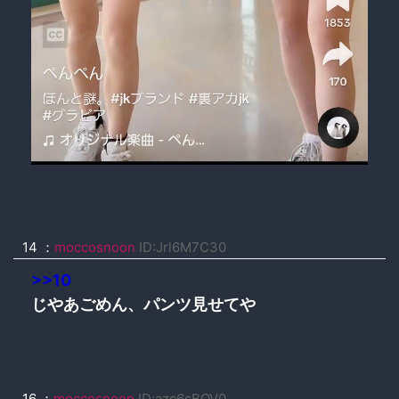
14 ：
moccosnoon
ID:Jrl6M7C30
>>10
じやあごめん、パンツ見せてや
16 ：
moccosnoon
ID:azc6sBQV0