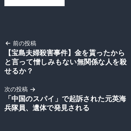
投
前の投稿
【宝島夫婦殺害事件】金を貰ったから
稿
と言って憎しみもない無関係な人を殺
ナ
せるか？
ビ
次の投稿
ゲ
「中国のスパイ」で起訴された元英海
兵隊員、遺体で発見される
ー
シ