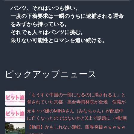
パンツ、それはいつも儚い。
一度の下着要求は一瞬のうちに逮捕される運命
をみずから持っている。
それでも人々はパンツに挑む。
限りない可能性とロマンを追い続ける。
ピックアップニュース
「もうすぐ中国の一部になるのに消されるよ」と
脅されていた京都・高台寺岡林院が全焼 住職が
マナー注意で脅迫されていた事実が判明
元キャバ嬢のMINAさん（みなちゃん）が配信中
に亡くなったのではないかとX上で話題に（※動画
あり）
【動画】かもしれない運転、限界突破ｗｗｗｗｗ