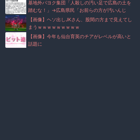
マナー注意で脅迫されていた事実が判明
基地外パヨク集団「人殺しの汚い足で広島の土を
踏むな！」→広島県民「お前らの方が汚いんじ
ゃ！」（※動画あり）
【画像】ヘソ出しJKさん、股間の方まで見えてし
まうｗｗｗｗｗｗｗｗｗ
【画像】今年も仙台育英のチアがレベルが高いと
話題に