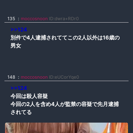
135 ：
moccosnoon
ID:dwra+RDr0
>>124
別件で4人逮捕されててこの2人以外は16歳の
男女
148 ：
moccosnoon
ID:eUCorYqe0
>>124
今回は殺人容疑
今回の2人を含め4人が監禁の容疑で先月逮捕
されてる