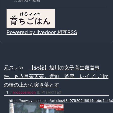
Powered by livedoor 相互RSS
元スレ≫
【悲報】旭川の女子高生殺害事
件、もう目茶苦茶。脅迫、監禁、レイプし11m
の橋の上から突き落とす
1 ：
moccosnoon
ID:PfaMKfTa0
https://news.yahoo.co.jp/articles/f8a079202d6914dbbc4a4