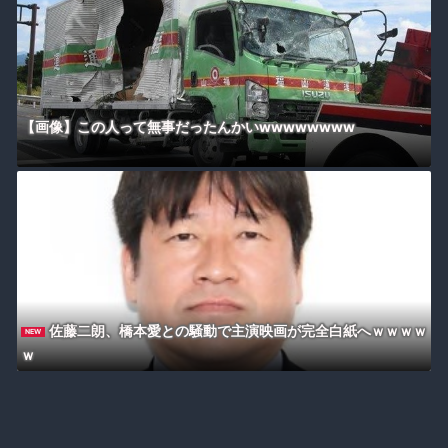
【画像】この人って無事だったんかいwwwwwwww
佐藤二朗、橋本愛との騒動で主演映画が完全白紙へｗｗｗｗ
NEW
ｗ