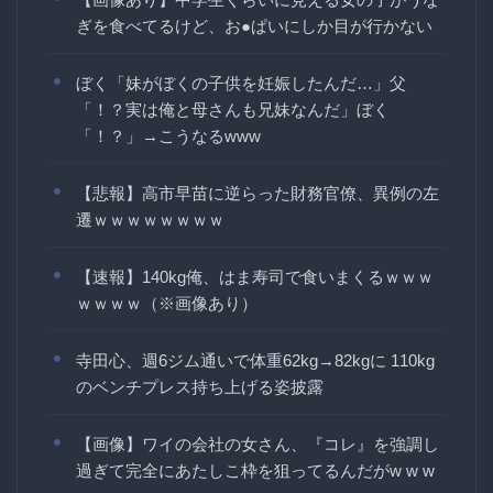
ぎを食べてるけど、お●ぱいにしか目が行かない
ぼく「妹がぼくの子供を妊娠したんだ…」父
「！？実は俺と母さんも兄妹なんだ」ぼく
「！？」→こうなるwww
【悲報】高市早苗に逆らった財務官僚、異例の左
遷ｗｗｗｗｗｗｗｗ
【速報】140kg俺、はま寿司で食いまくるｗｗｗ
ｗｗｗｗ（※画像あり）
寺田心、週6ジム通いで体重62kg→82kgに 110kg
のベンチプレス持ち上げる姿披露
【画像】ワイの会社の女さん、『コレ』を強調し
過ぎて完全にあたしこ枠を狙ってるんだがw w w