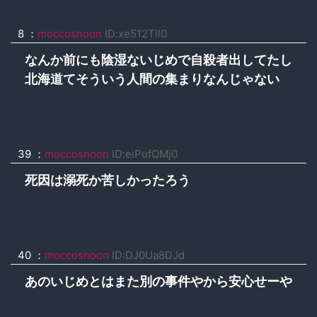
8 ：
moccosnoon
ID:xe512Tll0
なんか前にも陰湿ないじめで自殺者出してたし
北海道てそういう人間の集まりなんじゃない
39 ：
moccosnoon
ID:eiPufQMj0
死因は溺死か苦しかったろう
40 ：
moccosnoon
ID:DJ0Ua8DJd
あのいじめとはまた別の事件やから安心せーや