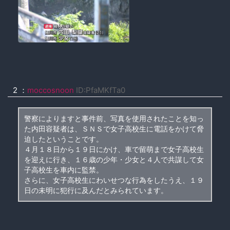
2 ：
moccosnoon
ID:PfaMKfTa0
警察によりますと事件前、写真を使用されたことを知っ
た内田容疑者は、ＳＮＳで女子高校生に電話をかけて脅
迫したということです。
４月１８日から１９日にかけ、車で留萌まで女子高校生
を迎えに行き、１６歳の少年・少女と４人で共謀して女
子高校生を車内に監禁。
さらに、女子高校生にわいせつな行為をしたうえ、１９
日の未明に犯行に及んだとみられています。