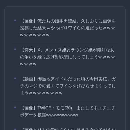
【画像】俺たちの姫本田望結、久しぶりに画像を
投稿した結果→やっぱりワイらの姫だったw w w
w w w w w w w
【仰天】X、メンエス嬢とラウンジ嬢が熾烈な女
の争いを繰り広げ対戦型になってしまうw w w w
w w w w
【動画】御当地アイドルだった頃の今田美桜、ガ
チのマジで可愛くてワイらをびびらせまくってし
まうw w w w w w w w
【画像】TWICE・モモ(30)、またしてもエチエチ
ボデーを披露wwwwwwwwww
【画像あり】中学生くらいに見える女の子がうな