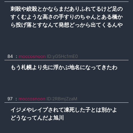
刺殺や絞殺とかならまだありふれてるけど足の
すくむような高さの手すりのちゃんとある橋か
ら投げ落とすなんて発想どっから出てくるんや
84 ：
moccosnoon
ID:yG5Hc1mE0
もう札幌より先に浮かぶ地名になってきたわ
97 ：
moccosnoon
ID:2RBmjZzaM
イジメやレイプされて凍死した子とは別かよ
どうなってんだよ旭川