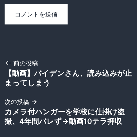
投
前の投稿
【動画】バイデンさん、読み込みが止
稿
まってしまう
ナ
次の投稿
ビ
カメラ付ハンガーを学校に仕掛け盗
ゲ
撮、4年間バレず→動画10テラ押収
ー