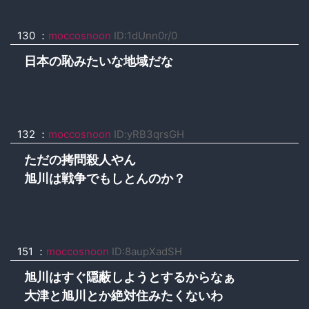
130 ：
moccosnoon
ID:1dUnn0r/0
日本の恥みたいな地域だな
132 ：
moccosnoon
ID:yRB3qrsGH
ただの拷問殺人やん
旭川は戦争でもしとんのか？
151 ：
moccosnoon
ID:8aupXadSH
旭川はすぐ隠蔽しようとするからなぁ
大津と旭川とか絶対住みたくないわ