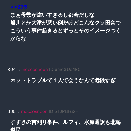
>>275
まぁ母数が違いすぎるし都会だしな
旭川とか大津が悪い例だけどこんなクソ田舎で
こういう事件起きるとずっとそのイメージつく
からな
304 ：
moccosnoon
ID:ume3Uc4E0
ネットトラブルで１人で会うなんて危険すぎ
306 ：
moccosnoon
ID:5TJPBFu2H
すすきの首刈り事件、ルフィ、水原通訳も北海
道民