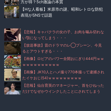
方が得？5ch激論の本質
【Hな人看板】米原市の謎、昭和レトロな防犯
表現がSNSで話題
【悲報】キャバクラの女の子、お肉を噛み切れな
い顎になってしまう・・・
【放送事故】昔のドラマのレ◯プシーン、今見
るとアウトすぎる・・・
【画像】ロピアのパワー全開おにぎり444円ｗｗ
ｗｗｗｗｗｗｗｗｗｗ
【画像】JK10人とハメ撮り770本撮って逮捕され
たイケおじ(54)ｗｗｗｗｗｗｗｗｗ
【悲報】仙台育英のマネージャー、首をひねった
だけでなぜかウインクしたことにされてしまう