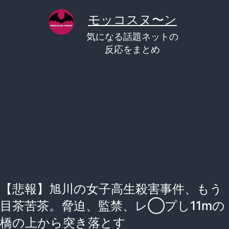
コ
モッコスヌ〜ン
ン
気になる話題ネットの
テ
反応をまとめ
ン
ツ
へ
ス
キ
ッ
プ
【悲報】旭川の女子高生殺害事件、もう
目茶苦茶。脅迫、監禁、レ◯プし11mの
橋の上から突き落とす