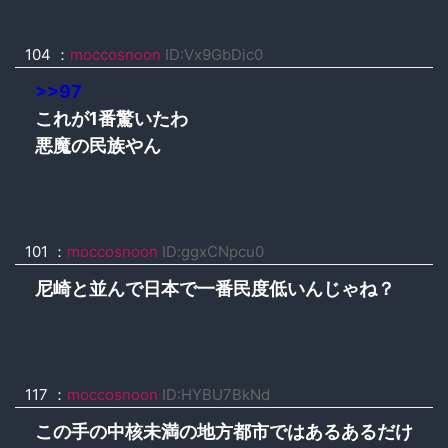
104 ：
moccosnoon
ID:Vx9GbDic0
>>97
これが1番驚いたわ
悪魔の民族やん
101 ：
moccosnoon
ID:ggxCNpcu0
尼崎と並んで日本で一番民度低いんじゃね？
117 ：
moccosnoon
ID:HYBU7BkNd
この手の中核未満の地方都市ではあるあるだけ