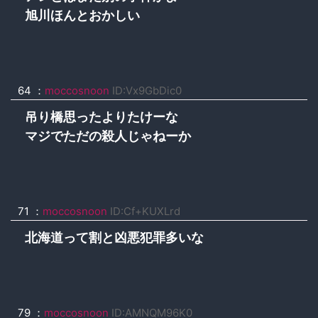
旭川ほんとおかしい
64 ：
moccosnoon
ID:Vx9GbDic0
吊り橋思ったよりたけーな
マジでただの殺人じゃねーか
71 ：
moccosnoon
ID:Cf+KUXLrd
北海道って割と凶悪犯罪多いな
79 ：
moccosnoon
ID:AMNQM96K0