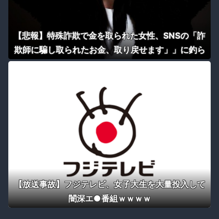
【悲報】特殊詐欺で金を取られた女性、SNSの「詐
欺師に騙し取られたお金、取り戻せます」」に釣ら
れさらに240万円失うｗｗｗｗ
【放送事故】フジテレビ、女子大生を大量投入して
闇深エ●番組ｗｗｗｗ