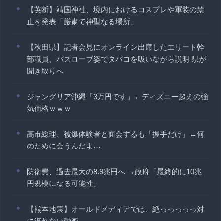
【英断】靖国神社、境内におけるコスプレや軍装の禁
止を発表「厳粛で神聖なる場所」
【秋田県】記者会見にオンライン出席したエリート幹
部職員、バスローブ姿でタバコを吸いながら説明 県が
聞き取りへ
ジャングリア沖縄「3万円です」←ディズニー超えの強
気価格ｗｗｗ
高市総理、被爆体験者と面会するも「握手だけ」←何
のために会うんだよ…
防衛費、過去最大の8.9兆円へ →政府「最終的に10兆
円規模になる可能性」
【熊本地震】オールドメディアでは、絶っっっっっ対
に流れない動画