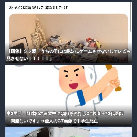
【画像】クソ親「うちの子には絶対にゲームさせないしテレビも
見させない！！！！！」
中2男子、野球部の練習中に頭部を強打しCT検査→70代医師
「問題ないです」→他人のCT画像で中学生死亡