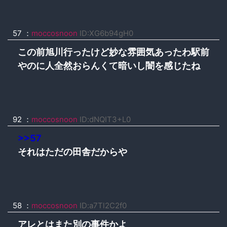
57 ：
moccosnoon
ID:XG6b94gH0
この前旭川行ったけど妙な雰囲気あったわ駅前
やのに人全然おらんくて暗いし闇を感じたね
92 ：
moccosnoon
ID:dNQIT3+L0
>>57
それはただの田舎だからや
58 ：
moccosnoon
ID:a7Tl2C2f0
アレとはまた別の事件かよ