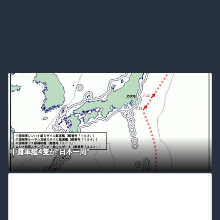
中露軍艦4隻が“日本一周”