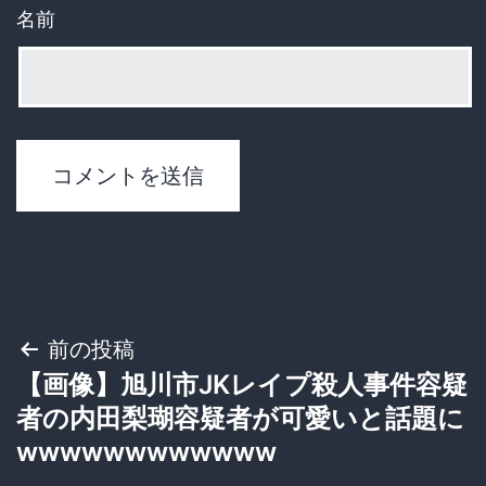
名前
投
前の投稿
【画像】旭川市JKレイプ殺人事件容疑
稿
者の内田梨瑚容疑者が可愛いと話題に
ナ
wwwwwwwwwwww