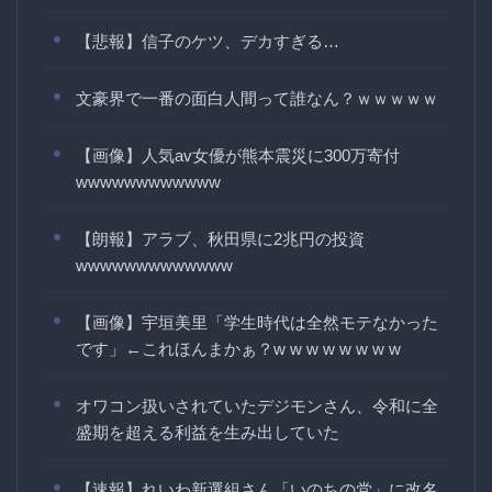
【悲報】信子のケツ、デカすぎる…
文豪界で一番の面白人間って誰なん？ｗｗｗｗｗ
【画像】人気av女優が熊本震災に300万寄付
wwwwwwwwwwww
【朗報】アラブ、秋田県に2兆円の投資
wwwwwwwwwwwww
【画像】宇垣美里「学生時代は全然モテなかった
です」←これほんまかぁ？w w w w w w w w
オワコン扱いされていたデジモンさん、令和に全
盛期を超える利益を生み出していた
【速報】れいわ新選組さん「いのちの党」に改名