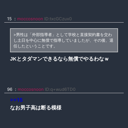
15 ：
moccosnoon
ID:txcGCzux0
>男性は「外部指導者」として学校と直接契約書を交わ
し土日を中心に無償で指導していましたが、その後、退
任したということです。
JKとタダマンできるなら無償でやるわなｗ
96 ：
moccosnoon
ID:q+wud6TD0
>>15
なお男子高は断る模様