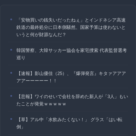
「安物買いの銭失いだったねぇ」とインドネシア高速
鉄道の最終処分に日本側騒然、国家予算は使わないと
いうと何が財源なんだ？
韓国警察、大韓サッカー協会を家宅捜索 代表監督選考
巡り
【速報】影山優佳（25）、『爆弾発言』キタァアアア
アアーーーーー！！
【悲報】ワイのせいで会社を辞めた新人が「3人」もい
たことが発覚ｗｗｗｗｗ
【草】アル中「水飲みたくない！」 グラス「はい転
倒」