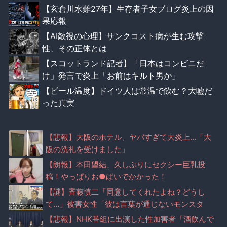
【玄倉川水難27年】生存者子女ブログ炎上の因
果応報
【AI敵視の心理】サンクコスト病が生む攻撃
性、その正体とは
【スコットランド記者】「日本はコンビニだ
け」発言で炎上「お前はキルト男か」
【ビール温度】ドイツ人は常温で飲む？大嘘だ
った真実
【悲報】大阪のホテル、ヤバすぎて大炎上…「大
阪の洗礼を受けました」
【朗報】本田望結、久しぶりにセクシー巨乳投
稿！やっぱりお●ぱいでかかった！
【謎】斉藤慎二「同意してくれたよね？どうし
て…」被害女性「彼は言葉が通じないモンスタ
ー」
【悲報】NHK番組に出演した性加害者「酒飲んで