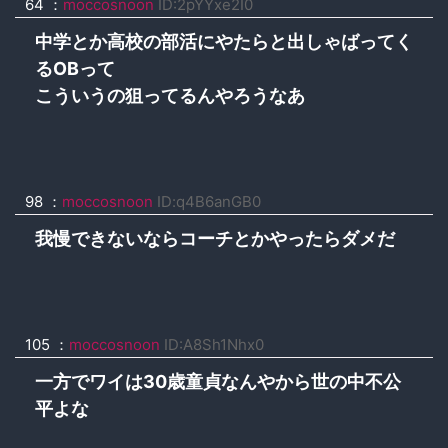
64 ：
moccosnoon
ID:2pYYxe2I0
中学とか高校の部活にやたらと出しゃばってく
るOBって
こういうの狙ってるんやろうなあ
98 ：
moccosnoon
ID:q4B6anGB0
我慢できないならコーチとかやったらダメだ
105 ：
moccosnoon
ID:A8Sh1Nhx0
一方でワイは30歳童貞なんやから世の中不公
平よな