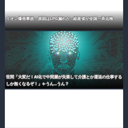
イオン爆発事故、原因はLPG漏れか…経産省が全国一斉点検
世間「大変だ！AI化で中間層が失業して介護とか運送の仕事する
しか無くなるぞ！」←うん…うん？