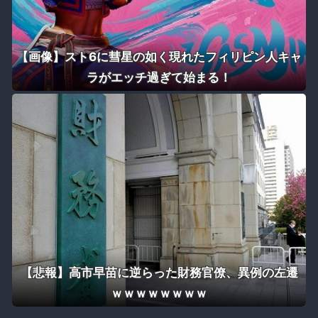
【画像】スト6に彗星の如く現れたフィリピン人キャ
ラがエッチ過ぎて始まる！
【悲報】高市早苗に逆らった財務官僚、異例の左遷
ｗｗｗｗｗｗｗｗ