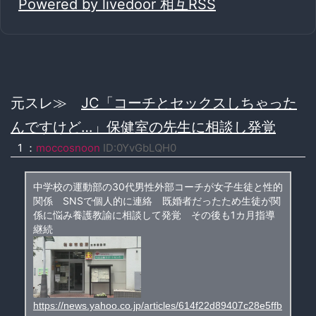
Powered by livedoor 相互RSS
元スレ≫
JC「コーチとセックスしちゃった
んですけど…」保健室の先生に相談し発覚
1 ：
moccosnoon
ID:0YvGbLQH0
中学校の運動部の30代男性外部コーチが女子生徒と性的
関係 SNSで個人的に連絡 既婚者だったため生徒が関
係に悩み養護教諭に相談して発覚 その後も1カ月指導
継続
https://news.yahoo.co.jp/articles/614f22d89407c28e5ffb