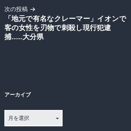
ビ
次の投稿
ゲ
「地元で有名なクレーマー」イオンで
客の女性を刃物で刺殺し現行犯逮
ー
捕……大分県
シ
ョ
ン
アーカイブ
ア
ー
カ