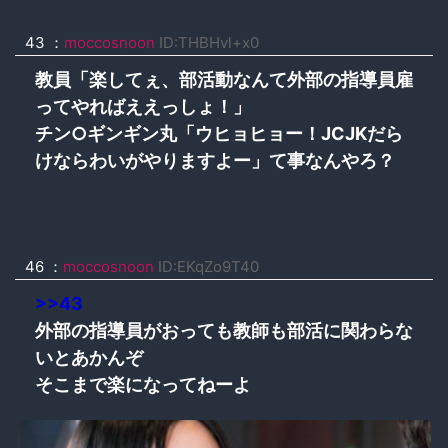
43 ：
moccosnoon
ID:THBHvl+x0
教員「楽してぇ、部活動なんて外部の指導員雇
ってやればええっしょ！」
チン○ギンギン丸「ウヒョヒョー！JCJKだら
けならわいがやりますよー」て事なんやろ？
46 ：
moccosnoon
ID:EKqZo9T40
>>43
外部の指導員がおっても教師も部活に関わらな
いとあかんぞ
そこまで楽になってねーよ