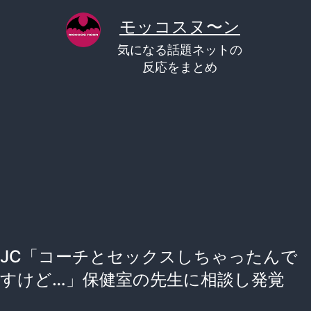
コ
モッコスヌ〜ン
ン
気になる話題ネットの
テ
反応をまとめ
ン
ツ
へ
ス
キ
ッ
プ
JC「コーチとセックスしちゃったんで
すけど…」保健室の先生に相談し発覚