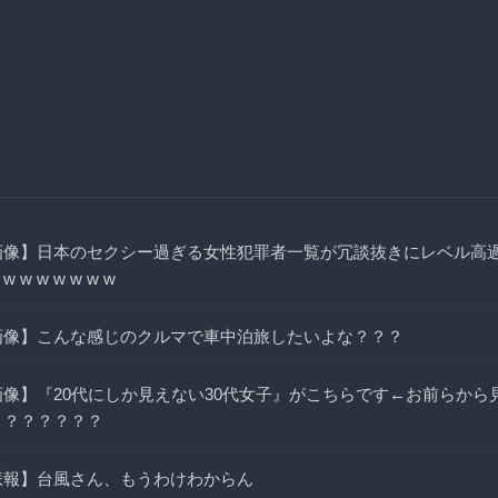
画像】日本のセクシー過ぎる女性犯罪者一覧が冗談抜きにレベル高
 w w w w w w w
画像】こんな感じのクルマで車中泊旅したいよな？？？
画像】『20代にしか見えない30代女子』がこちらです←お前らから
？？？？？？？
悲報】台風さん、もうわけわからん