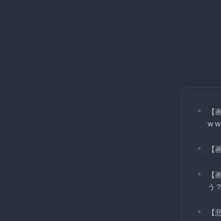
【
w w
【
【
う
【