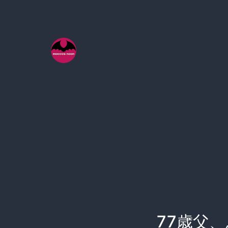
コ
ン
テ
ン
ツ
へ
ス
キ
ッ
プ
77歳父