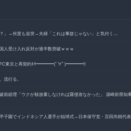
？」→何度も追突→夫婦「これは事故じゃない」と気付く…
国人受け入れ反対が過半数突破ｗｗｗ
C東京と再契約ｷﾀ━━━━(ﾟ∀ﾟ)━━━━!!
、流行る。
破前総理「ウクが核放棄しなければ露侵攻なかった」 湯崎前県知
甲子園でインドネシア人選手が始球式→日本保守党・百田尚樹代表