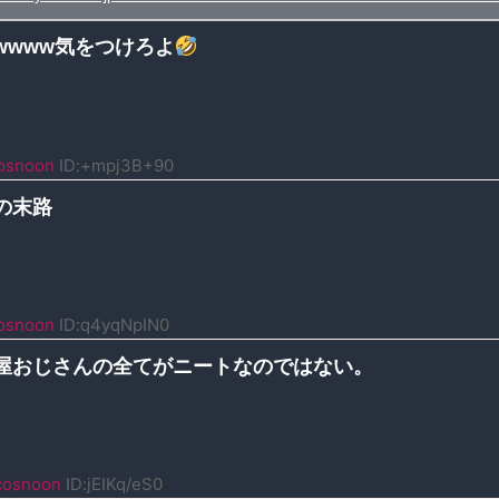
wwww気をつけろよ
osnoon
ID:+mpj3B+90
の末路
osnoon
ID:q4yqNpIN0
屋おじさんの全てがニートなのではない。
cosnoon
ID:jEIKq/eS0