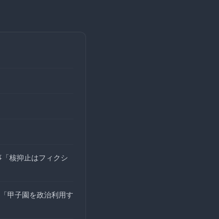
事「核抑止はフィクシ
「甲子園を政治利用す