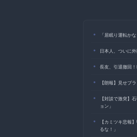
「居眠り運転かな
日本人、ついに外
長友、引退撤回！F
【朗報】見せブラ
【対談で激突】石
ョン」
【カミツキ悲報】
るな！」