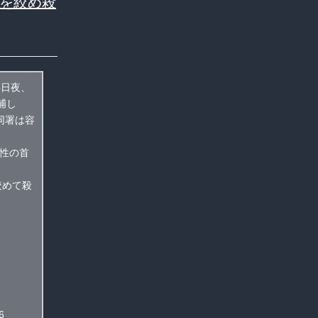
首を絞め殺
4日夜、
捕し
同署は容
男性の首
絞めて殺
6