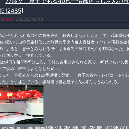
≫
77歳父、息子である40代子供部屋おじさんの
912485]
osnoon
ID:oQpyKGl40
息子とみられる男性の首を絞め、殺害しようとしたとして、茂原署は
遂の疑いで自称長生村信友の無職の平之内俊夫容疑者（77）を現行犯逮
署によると、息子とみられる男性は搬送先の病院で死亡が確認された。
人に切り替え、捜査している。
疑は4日午後8時25分ごろ、同村の自宅とみられる家で、40代ぐらいの
ドで絞め、殺害しようとした疑い。
よると、容疑者からの110番通報で発覚。「息子の首をテレビコードで
した」と供述している。容疑者は妻と息子の3人暮らしとみられる。
/news.yahoo.co.jp/articles/16f5f514a7b5c64ff242b735d85cef743407c10