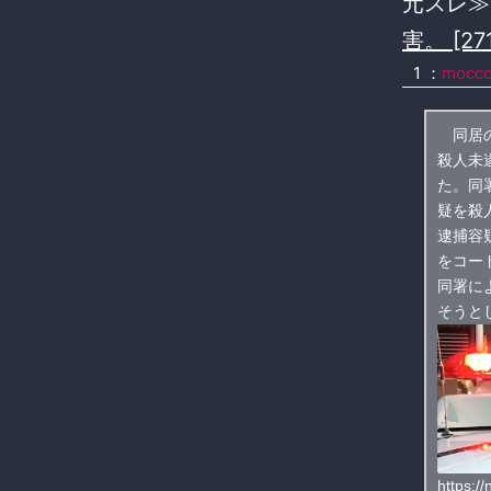
元スレ
害。 [271
1 ：
mocc
同居の
殺人未
た。同
疑を殺
逮捕容
をコー
同署に
そうと
https:/