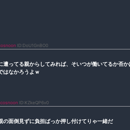
cosnoon
ID:DoU1GnBO0
に遭ってる親からしてみれば、そいつが働いてるか否か
ではなかろうよｗ
cosnoon
ID:KZkeQP6v0
親の面倒見ずに負担ばっか押し付けてりゃ一緒だ