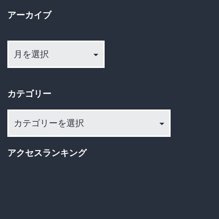
アーカイブ
ア
ー
カ
イ
カテゴリー
ブ
カ
テ
ゴ
アクセスランキング
リ
ー