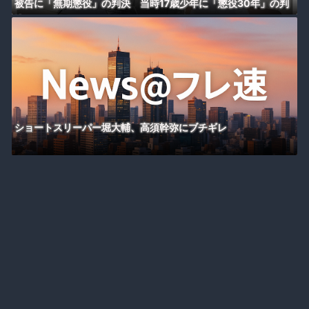
被告に「無期懲役」の判決 当時17歳少年に「懲役30年」の判
決
ショートスリーパー堀大輔、高須幹弥にブチギレ