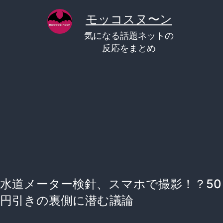
コ
モッコスヌ〜ン
ン
気になる話題ネットの
テ
反応をまとめ
ン
ツ
へ
ス
キ
ッ
プ
水道メーター検針、スマホで撮影！？50
円引きの裏側に潜む議論