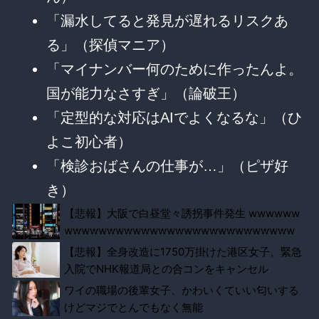
「漏水してると発見が遅れるリスクあ
る」（探偵マニア）
「マイナンバー何のために作ったんよ。
国が能力なさすぎ」（論破王）
「定型的な対応はAIでよくなるな」（ひ
よこ初心者）
「検診おばさんの仕事が…」（ピザ好
き）
【悲報】大阪で白昼堂々誘拐事件発生 wwwwww
wwwwwwwwwwwwwwwwwwwwwwwwwww
www
【悲報】全身改造に1750万掛けた港区女子、緊急
入院でNHK報道局との合コンをキャンセル
ワイの職場の後輩女子、かわいくていい匂いする
けどマジでとんでもなく無能