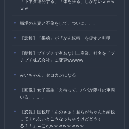
「下ネタ連発する」「体を張る」しかないｗｗｗ
ｗｗ
職場の人妻と不倫をして、ついに、、、
【悲報】「果糖」が「がん転移」を促すと判明
【朗報】プチプチで有名な川上産業、社名を「プ
チプチ株式会社」に変更wwwww
みいちゃん、セコカンになる
【画像】女子高生「え待って、パパが隣りの車両
いる。。。」
【怒報】国税庁「あのさぁ！君らがちゃんと納税
してくれないとこうなっちゃうけどどうす
る？！」←これw w w w w w w w