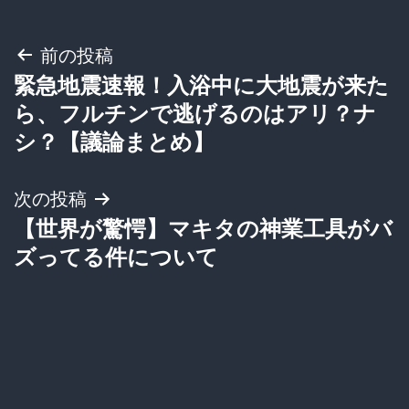
投
前の投稿
緊急地震速報！入浴中に大地震が来た
稿
ら、フルチンで逃げるのはアリ？ナ
ナ
シ？【議論まとめ】
ビ
次の投稿
ゲ
【世界が驚愕】マキタの神業工具がバ
ズってる件について
ー
シ
ョ
ン