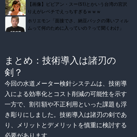
【画像】ビビアン・スー(51)とかいう台湾の宮沢
りえがレベチでえっちすぎるｗｗｗ
ホリエモン「面接でさ、納豆パックの薄いフィル
ムって何のために入っていの？って聞くわけ」
まとめ：技術導入は諸刃の
剣？
今回の水道メーター検針システムは、技術導
入による効率化とコスト削減の可能性を示す
一方で、割引額や不正利用といった課題も浮
き彫りにしました。技術導入は諸刃の剣であ
り、メリットとデメリットを慎重に検討する
必要があります。