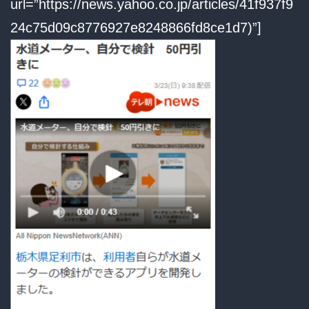
url=”https://news.yahoo.co.jp/articles/41f937f9
24c75d09c8776927e8248866fd8ce1d7)”]