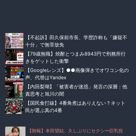
【不起訴】田久保前市長、学歴詐称も「嫌疑不
十分」で無罪放免
【79歳無職】焼酎とつまみ8943円で刑務所行
きをゲットした衝撃
【Googleレンズ】●●画像弾きでオワコン化の
声、代替はYandex
【内田梨瑚】「被害者が迷惑」発言の深層：他
責思考と旭川の闇
【国民食打線】4番角煮はありえない？ネット
民が選ぶ真の4番
【朗報】本田望結、久しぶりにセクシー巨乳投