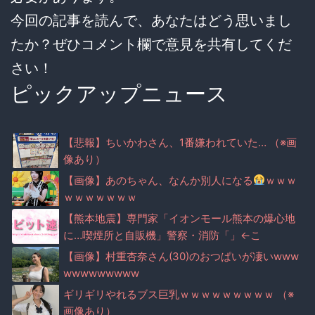
今回の記事を読んで、あなたはどう思いまし
たか？ぜひコメント欄で意見を共有してくだ
さい！
ピックアップニュース
【悲報】ちいかわさん、1番嫌われていた… （※画
像あり）
【画像】あのちゃん、なんか別人になる
ｗｗｗ
ｗｗｗｗｗｗｗ
【熊本地震】専門家「イオンモール熊本の爆心地
に…喫煙所と自販機」警察・消防「」←こ
れ・・・
【画像】村重杏奈さん(30)のおつぱいが凄いwww
wwwwwwwww
ギリギリやれるブス巨乳ｗｗｗｗｗｗｗｗｗ （※
画像あり）