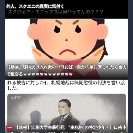
外人、スクエニの真実に気付く
【動画】移民受け入れ派のパヨおば、自分の家に来られたら全力
で拒否るｗｗｗｗｗｗｗｗｗｗｗｗ
【速報】江別大学生暴行死 “主犯格”の特定少年・川口侑斗
NEW