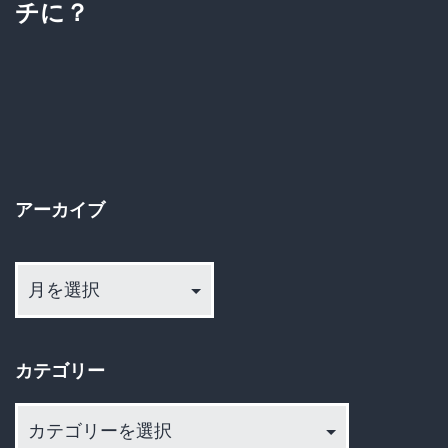
チに？
ー
シ
ョ
ン
アーカイブ
ア
ー
カ
イ
カテゴリー
ブ
カ
テ