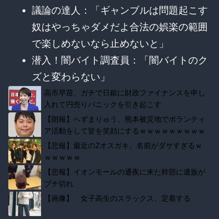
議論の達人：「ギャンブルは問題起こす
奴はやっちゃダメだよ合法の娯楽の範囲
で楽しめないなら止めないと」
潜入！闇バイト調査員：「闇バイトのク
ズと変わらない」
高市早苗、ガチで日銀に財政ファイナンスを申し
入れて円売りパニックを引き起こす
【朗報】へずまりゅう、熊本被災地でボランティ
ア活動をして皆を笑顔にするｗｗｗｗｗｗｗｗｗ
ｗｗｗｗ
【悲報】最近のZオスガキ、名前がダサすぎるｗ
ｗｗｗｗｗ
【悲報】イオンモールの通夜に来た幹部に遺族が
ブチ切れ
【画像】 女子高生のスラックス、定着する