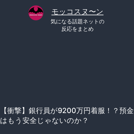
コ
モッコスヌ〜ン
ン
気になる話題ネットの
テ
反応をまとめ
ン
ツ
へ
ス
キ
ッ
プ
【衝撃】銀行員が9200万円着服！？預金
はもう安全じゃないのか？