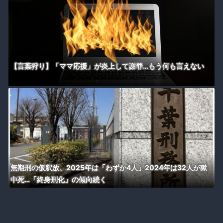
【言葉狩り】「ママ応援」が炎上して謝罪…もう何も言えない
無期刑の仮釈放、2025年は「わずか4人」2024年は32人が獄
中死…「終身刑化」の傾向続く