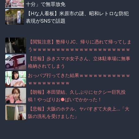
十分」で無罪放免
【Hな人看板】米原市の謎、昭和レトロな防犯
表現がSNSで話題
【閲覧注意】塾帰りJC、帰りに憑れて帰ってしま
うｗｗｗｗｗｗｗｗｗｗｗｗｗｗｗｗｗｗｗｗｗ
ｗ
【悲報】歩きスマホ女子さん、立体駐車場に無事
格納されてしまう
おっパブ行ってきた結果ｗｗｗｗｗｗｗｗｗｗｗ
ｗｗｗｗｗｗｗｗｗ
【朗報】本田望結、久しぶりにセクシー巨乳投
稿！やっぱりお●ぱいでかかった！
【悲報】大阪のホテル、ヤバすぎて大炎上…「大
阪の洗礼を受けました」