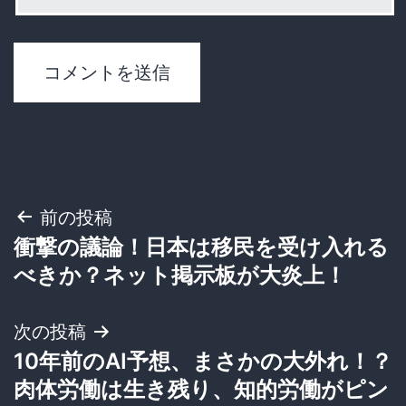
投
前の投稿
衝撃の議論！日本は移民を受け入れる
稿
べきか？ネット掲示板が大炎上！
ナ
次の投稿
ビ
10年前のAI予想、まさかの大外れ！？
ゲ
肉体労働は生き残り、知的労働がピン