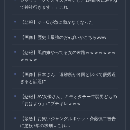
ジャップ「クリスマスお祝いした1週間後にみんな
で神社行きます」←これ
【悲報】ジ・Oが急に動かなくなった
【画像】歴史上最強のお●ぱいがこちらwww
【悲報】風俗嬢やってる女の末路ｗｗｗｗｗｗｗ
ｗｗｗｗ
【画像】日本さん、避難所が各国と比べて優秀過
ぎると話題に
【悲報】AV女優さん、キモオタチー牛弱男どもの
「おはよう」にブチギレｗｗｗ
【緊急】お笑いジャングルポケット斉藤慎二被告
に懲役7年の求刑←これ…