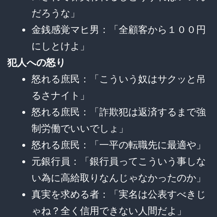
だろうな」
金銭感覚マヒ男：「全顧客から１００円
にしとけよ」
犯人への怒り
怒れる庶民：「こういう奴はサクッと吊
るさナイト」
怒れる庶民：「詐欺犯は返済するまで強
制労働でいいでしょ」
怒れる庶民：「一平の転職先に最適や」
元銀行員：「銀行員ってこういう事しな
い為に高給取りなんじゃなかったのか」
真実を求める者：「実名は公表すべきじ
ゃね？全く信用できない人間だよ」