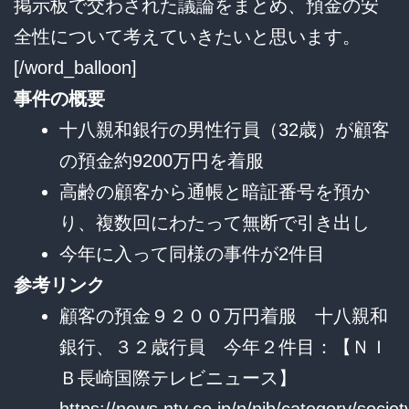
掲示板で交わされた議論をまとめ、預金の安
全性について考えていきたいと思います。
[/word_balloon]
事件の概要
十八親和銀行の男性行員（32歳）が顧客
の預金約9200万円を着服
高齢の顧客から通帳と暗証番号を預か
り、複数回にわたって無断で引き出し
今年に入って同様の事件が2件目
参考リンク
顧客の預金９２００万円着服 十八親和
銀行、３２歳行員 今年２件目：【ＮＩ
Ｂ長崎国際テレビニュース】
https://news.ntv.co.jp/n/nib/category/so