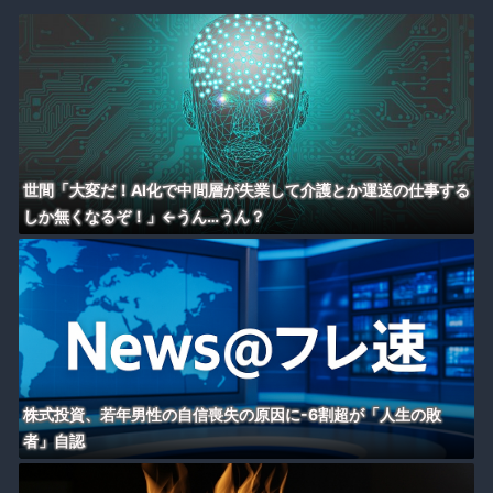
世間「大変だ！AI化で中間層が失業して介護とか運送の仕事する
しか無くなるぞ！」←うん…うん？
株式投資、若年男性の自信喪失の原因に-6割超が「人生の敗
者」自認