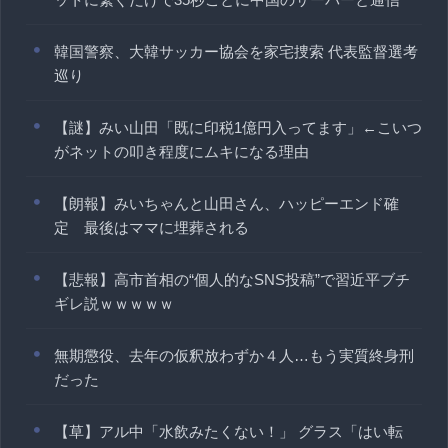
韓国警察、大韓サッカー協会を家宅捜索 代表監督選考
巡り
【謎】みい山田「既に印税1億円入ってます」←こいつ
がネットの叩き程度にムキになる理由
【朗報】みいちゃんと山田さん、ハッピーエンド確
定 最後はママに埋葬される
【悲報】高市首相の“個人的なSNS投稿”で習近平ブチ
ギレ説ｗｗｗｗｗ
無期懲役、去年の仮釈放わずか４人…もう実質終身刑
だった
【草】アル中「水飲みたくない！」 グラス「はい転