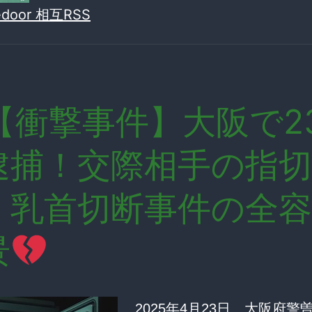
vedoor 相互RSS
【衝撃事件】大阪で2
逮捕！交際相手の指切
・乳首切断事件の全
景
2025年4月23日、大阪府警