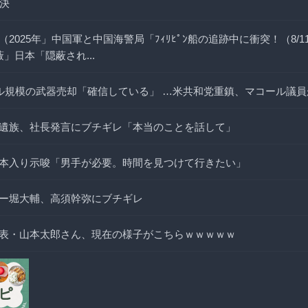
判決
2025年」中国軍と中国海警局「ﾌｨﾘﾋﾟﾝ船の追跡中に衝突！（8/
」日本「隠蔽され...
ドル規模の武器売却「確信している」 …米共和党重鎮、マコール議
遺族、社長発言にブチギレ「本当のことを話して」
本入り示唆「男手が必要。時間を見つけて行きたい」
ー堀大輔、高須幹弥にブチギレ
表・山本太郎さん、現在の様子がこちらｗｗｗｗｗ