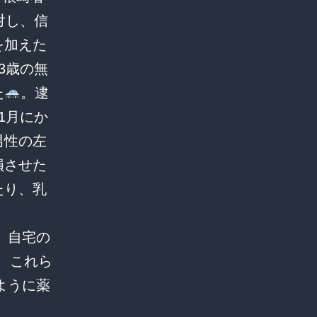
対し、信
を加えた
3歳の無
た
。逮
1月にか
男性の左
損させた
たり、乳
、自宅の
、これら
ように薬