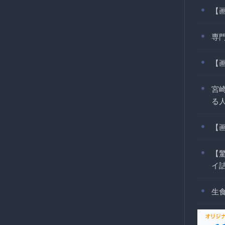
【
専
【
宮
る
【
【
イ
生