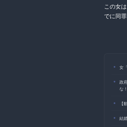
この女は
でに同罪
女
政
な
【
結