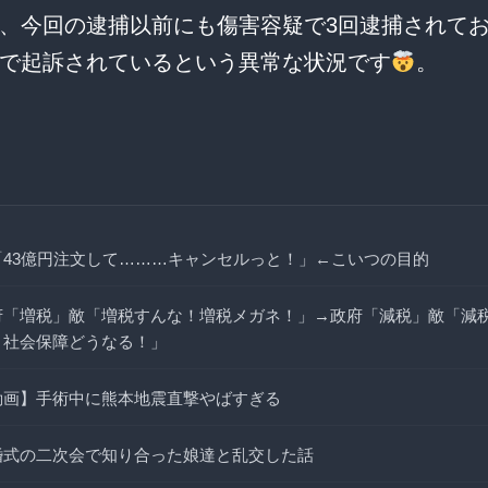
、今回の逮捕以前にも傷害容疑で3回逮捕されて
で起訴されているという異常な状況です
。
「43億円注文して………キャンセルっと！」←こいつの目的
府「増税」敵「増税すんな！増税メガネ！」→政府「減税」敵「減
！社会保障どうなる！」
動画】手術中に熊本地震直撃やばすぎる
婚式の二次会で知り合った娘達と乱交した話