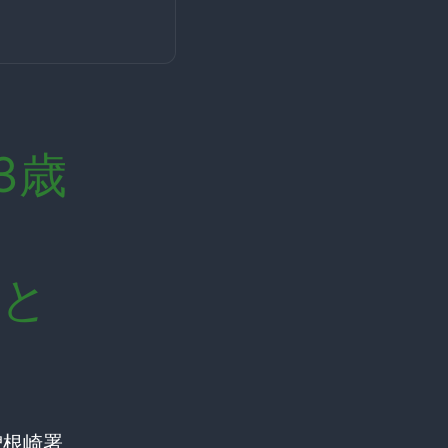
3歳
容と
曽根崎署