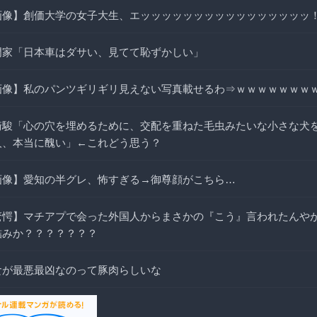
画像】創価大学の女子大生、エッッッッッッッッッッッッッッッッ
門家「日本車はダサい、見てて恥ずかしい」
画像】私のパンツギリギリ見えない写真載せるわ⇒ｗｗｗｗｗｗｗ
崎駿「心の穴を埋めるために、交配を重ねた毛虫みたいな小さな犬
人、本当に醜い」←これどう思う？
画像】愛知の半グレ、怖すぎる→御尊顔がこちら…
驚愕】マチアプで会った外国人からまさかの『こう』言われたんや
詰みか？？？？？？？
食が最悪最凶なのって豚肉らしいな