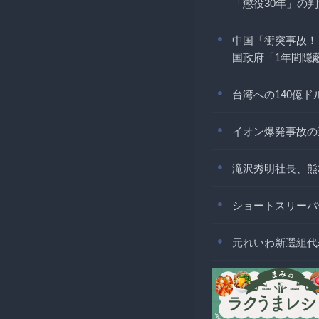
「懲役30年」の
中国「衝突事故！（
国政府「1年間隠蔽
台湾への140億
イオン爆発事故の
滝沢秀明社長、熊
ショートスリーパ
元れいわ新選組代