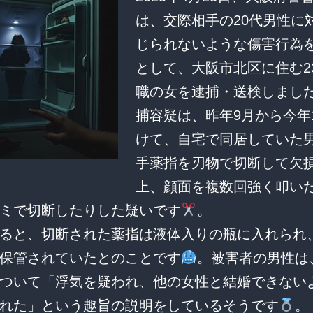
は、交際相手の20代男性に
じられないような傷害行為
として、大阪市北区に住む2
職の女を逮捕・送検しまし
捕容疑は、昨年9月から今年
けて、自宅で同居していた
手薬指を刃物で切断して欠
上、顔面を複数回強く叩い
ミで切断したりした疑いです
。
ると、切断された薬指は液体入りの瓶に入れられ
保管されていたとのことです
。被害者の男性は
ついて「浮気を疑われ、他の女性と結婚できない
れた」という趣旨の説明をしているそうです
。