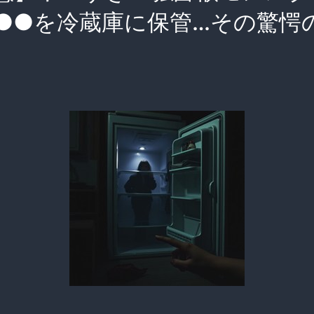
●●を冷蔵庫に保管…その驚愕