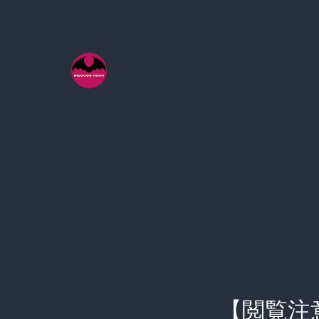
コ
ン
テ
ン
ツ
へ
ス
キ
ッ
プ
【閲覧注