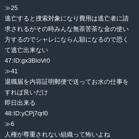
≫25
逃亡すると捜索対象になり費用は逃亡者に請
求されるがその時みんな無茶苦茶な金の使い
方するのでシャレにならん額になるので恐く
て逃亡出来ない
47:ID:gx3BIoVr0
≫41
退職届を内容証明郵便で送ってお水の仕事を
すれば良いだけ
即日出来る
48:ID:yCPj7qrl0
≫6
人権が尊重されない組織って怖いよね