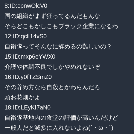
8:ID:cpnwOlcV0
国の組織がまず狂ってるんだもんな
そらどこもかしこもブラック企業になるわ
12:ID:qclI14vS0
自衛隊ってそんなに辞めるの難しいの？
15:ID:mxp6eYWX0
介護や体調不良でしかやめれないぞ
16:ID:y0fTZSmZ0
その辞め方なら自殺とかわらんだろ
頭お花畑かよ
18:ID:LEyKI7aN0
自衛隊基地内の食堂の評価が高いんだけど
一般人だと滅多に入れないよね(´・ω・`)