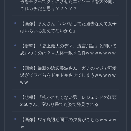
僚をチクってクビにさせたエピソードを大公開←
これガチだと思う？？？？？
【画像】まんさん「パパ活してた過去なんて女子
はいちいち覚えてないから」
【衝撃】「史上最大のデマ、流言飛語」と聞いて
思いつくのは？→大体一致する件w w w w w w w
【画像】最新の浜辺美波さん、ガチのマジで可愛
過ぎてワイらをドキドキさせてしまうw w w w w
w w
【悲報】「抱かれたくない男」レジェンドの江頭
2:50さん、変わり果てた姿で発見される
【画像】ワイ底辺期間工の夕食がこちらｗｗｗｗ
ｗ