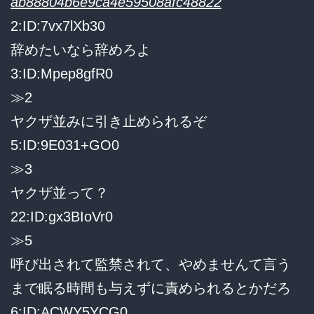
ab88804b6e9ca4e59508afc48822
2:ID:7vx7lXb30
辞めたいなら辞めろよ
3:ID:Mpep8gfR0
≫2
ヤクザ並みに引き止められるぞ
5:ID:9E031+GO0
≫3
ヤクザ並って？
22:ID:gx3BIoVr0
≫5
呼び出されて監禁されて、やめませんて言う
まで眠る時間も与えずに責められるとかだろ
6:ID:ACWY5YCG0