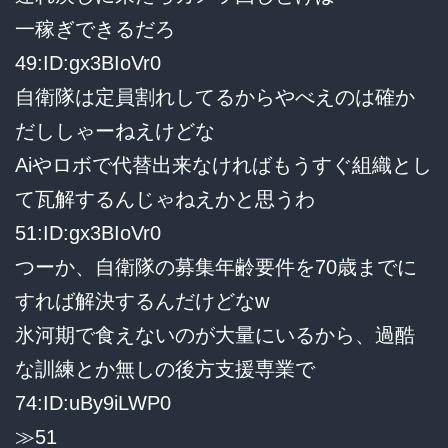
一稼ぎできるだろ
49:ID:gx3BIoVr0
自衛隊は定員割れしてるからやべえのは確か
だししゃーねえけどな
Aiやロボで代替出来なければもうすぐ組織とし
て瓦解するんじゃねえかと思うわ
51:ID:gx3BIoVr0
つーか、自衛隊の募集年齢要件を70歳までに
すれば解決するんだけどなw
氷河期で食えないのが大量にいるから、過酷
な訓練とか無しの後方支援専業で
74:ID:uBy9iLWP0
≫51