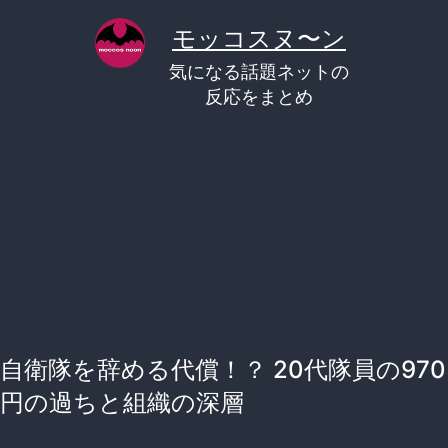
コ
モッコスヌ〜ン
ン
気になる話題ネットの
テ
反応をまとめ
ン
ツ
へ
ス
キ
ッ
プ
自衛隊を辞める代償！？ 20代隊員の970
円の過ちと組織の深層