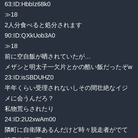
63:ID:HbbIz68k0
≫18
2人分食べると処分されます
90:ID:QXkUob3A0
≫18
前に空自飯が晒されていたが…
メザシと明太子一欠片とかの酷い飯だったぞw
23:ID:isSBDUHZ0
半年くらい受理されないしその間壮絶なイジ
メに会うんだろ？
私物荒らされたり
24:ID:2U2xwAm00
隣町に自衛隊あるんだけど時々脱走者がでて