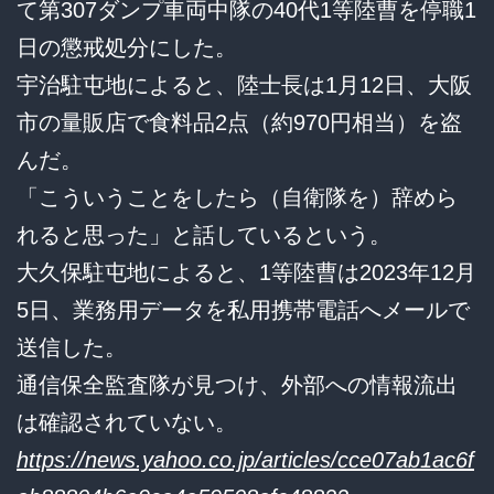
て第307ダンプ車両中隊の40代1等陸曹を停職1
日の懲戒処分にした。
宇治駐屯地によると、陸士長は1月12日、大阪
市の量販店で食料品2点（約970円相当）を盗
んだ。
「こういうことをしたら（自衛隊を）辞めら
れると思った」と話しているという。
大久保駐屯地によると、1等陸曹は2023年12月
5日、業務用データを私用携帯電話へメールで
送信した。
通信保全監査隊が見つけ、外部への情報流出
は確認されていない。
https://news.yahoo.co.jp/articles/cce07ab1ac6f