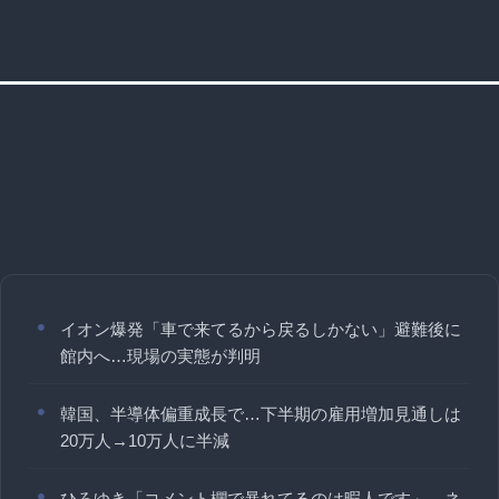
イオン爆発「車で来てるから戻るしかない」避難後に
館内へ…現場の実態が判明
韓国、半導体偏重成長で…下半期の雇用増加見通しは
20万人→10万人に半減
ひろゆき「コメント欄で暴れてるのは暇人です」→ネ