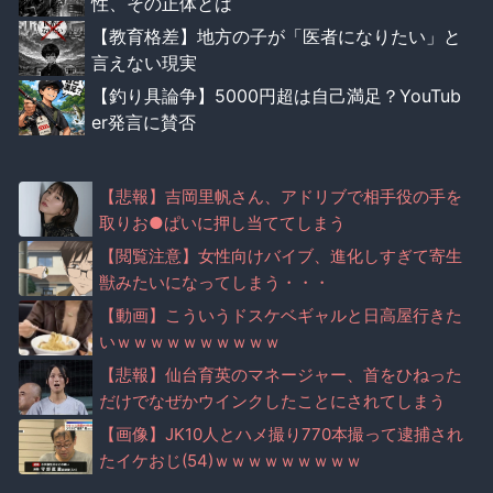
性、その正体とは
【教育格差】地方の子が「医者になりたい」と
言えない現実
【釣り具論争】5000円超は自己満足？YouTub
er発言に賛否
【悲報】吉岡里帆さん、アドリブで相手役の手を
取りお●ぱいに押し当ててしまう
【閲覧注意】女性向けバイブ、進化しすぎて寄生
獣みたいになってしまう・・・
【動画】こういうドスケベギャルと日高屋行きた
いｗｗｗｗｗｗｗｗｗｗ
【悲報】仙台育英のマネージャー、首をひねった
だけでなぜかウインクしたことにされてしまう
【画像】JK10人とハメ撮り770本撮って逮捕され
たイケおじ(54)ｗｗｗｗｗｗｗｗｗ