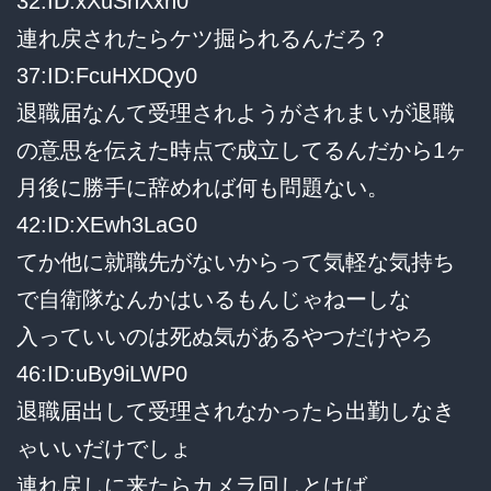
32:ID:xXuSnXxn0
連れ戻されたらケツ掘られるんだろ？
37:ID:FcuHXDQy0
退職届なんて受理されようがされまいが退職
の意思を伝えた時点で成立してるんだから1ヶ
月後に勝手に辞めれば何も問題ない。
42:ID:XEwh3LaG0
てか他に就職先がないからって気軽な気持ち
で自衛隊なんかはいるもんじゃねーしな
入っていいのは死ぬ気があるやつだけやろ
46:ID:uBy9iLWP0
退職届出して受理されなかったら出勤しなき
ゃいいだけでしょ
連れ戻しに来たらカメラ回しとけば