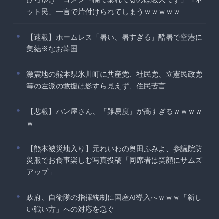
ット民、一言で片付けられてしまうｗｗｗｗｗ
【速報】ホームレス「暑い、暑すぎる」酷暑で空港に
集結※なお韓国
激震地の熊本県氷川町に共産党、社民党、立憲民政党
等の左派の救援は影すら見えず。住民苦言
【悲報】パン屋さん、「難易度」が高すぎるｗｗｗｗ
ｗ
【熊本被災地入り】元れいわの奥田ふみよ、参議院防
災服でお食事楽しむ写真投稿「同席者は笑顔にサムズ
アップ」
政府、自衛隊の指揮統制に国産AI導入へｗｗｗ「新し
い戦い方」への対応を急ぐ