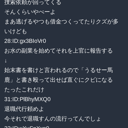
捜索依頼が回ってくる
そんくらいやべーよ
まあ逃げるやつも借金つくってたりクズが多
いけども
28:ID:gx3BIoVr0
お水の副業を始めてそれを上官に報告する
↓
始末書を書けと言われるので「うるせー馬
鹿」と書き殴って出せば直ぐにクビになる
たったこれだけ
31:ID:PlBhyMXQ0
退職代行頼めよ
今それで退職すんの流行ってんでしょ