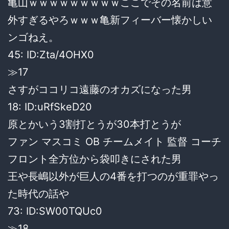
亀山ｗｗｗｗｗｗｗｗｗここでその名前は意
外すぎるやろｗｗｗ亀新フィーバー懐かしい
ンゴねえ。
45: ID:Zta/4OHX0
≫17
さすがココリコ遠藤のオカズになった男
18: ID:uRfSkeD20
原とかいう3割打とうが30本打とうが
ファン マスコミ OB チームメイト 監督 コーチ
フロント全方位から袋叩きにされた男
王や長嶋以外が巨人の4番を打つのが重罪やっ
た時代の話や
73: ID:SW00TQUc0
≫18