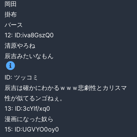
岡田
掛布
バース
12: ID:iva8GszQ0
清原やろね
辰吉みたいなもん
ID: ツッコミ
辰吉は確かにわかるｗｗｗ悲劇性とカリスマ
性が似てるンゴねぇ。
13: ID:3cYlf/xq0
漫画になった奴ら
15: ID:UGVYO0oy0