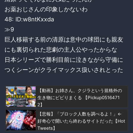
お薬おじさんの印象しかないわ
48: ID:w8ntKxxda
≫9
巨人移籍する前の清原は意中の球団にも親友
にも裏切られた悲劇の主人公やったからな
日本シリーズで勝利目前に泣きながら守備に
つくシーンがクライマックス扱いされとった
【動画】お姉さん、クジラという規格外の
生き物にビビりまくる 【Pickup0516471
2】
【悲報】「ブロック人数を調べるよ！」←
好奇心で開いたら終わるサイトだった【Hot
Tweets】