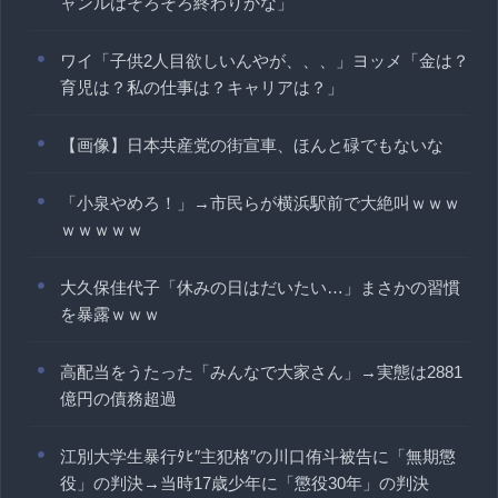
ャンルはそろそろ終わりかな」
ワイ「子供2人目欲しいんやが、、、」ヨッメ「金は？
育児は？私の仕事は？キャリアは？」
【画像】日本共産党の街宣車、ほんと碌でもないな
「小泉やめろ！」→市民らが横浜駅前で大絶叫ｗｗｗ
ｗｗｗｗｗ
大久保佳代子「休みの日はだいたい…」まさかの習慣
を暴露ｗｗｗ
高配当をうたった「みんなで大家さん」→実態は2881
億円の債務超過
江別大学生暴行ﾀﾋ″主犯格″の川口侑斗被告に「無期懲
役」の判決→当時17歳少年に「懲役30年」の判決