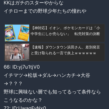
KKはガチのスターやからな
イチローまでの野球少年たちの憧れや
【神対応】イオン、ポケモンカードは「小
中学生にしか売らない」 転売対策の決断
【速報】ダウンタウン浜田さん、差別発言
と受け取られる一言で炎上ｗｗｗｗｗｗ
66: ID:yj7u1tjV0
イチマツ→松坂→ダル→ハンカチ→大谷
→？？？
野球に興味ない層でも知ってるって条件なら
こうなるのかな？
72: ID:UwagFyNx0