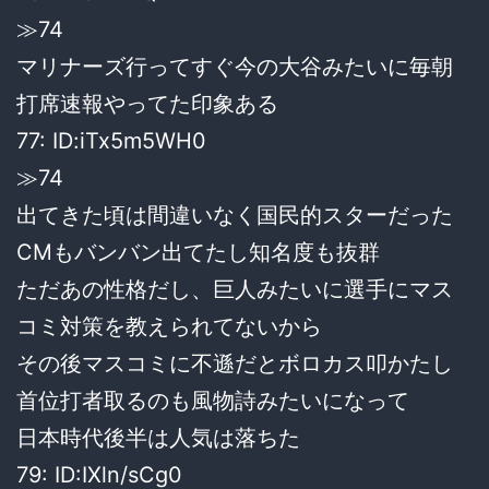
≫74
マリナーズ行ってすぐ今の大谷みたいに毎朝
打席速報やってた印象ある
77: ID:iTx5m5WH0
≫74
出てきた頃は間違いなく国民的スターだった
CMもバンバン出てたし知名度も抜群
ただあの性格だし、巨人みたいに選手にマス
コミ対策を教えられてないから
その後マスコミに不遜だとボロカス叩かたし
首位打者取るのも風物詩みたいになって
日本時代後半は人気は落ちた
79: ID:IXln/sCg0