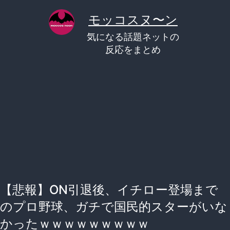
コ
モッコスヌ〜ン
ン
気になる話題ネットの
テ
反応をまとめ
ン
ツ
へ
ス
キ
ッ
プ
【悲報】ON引退後、イチロー登場まで
のプロ野球、ガチで国民的スターがいな
かったｗｗｗｗｗｗｗｗｗ