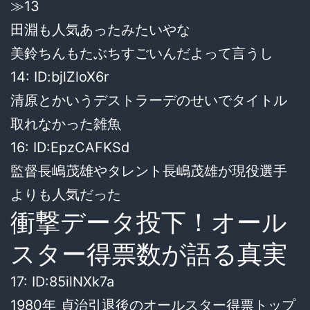
≫13
田淵も人気あったみたいやな
美鈴ちんもたぶちすごいんだよって言うし
14: ID:bjlZloX6r
清原とかいうデストラーデのせいでタイトル
取れなかった雑魚
16: ID:EpzCAFKSd
監督長嶋茂雄やタレント長嶋茂雄が現役選手
よりも人気だった
衝撃データ投下！オール
スター得票数が語る真実
17: ID:85ilNXk7a
1980年 貞治引退後のオールスター得票トップ