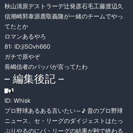
秋山清原デストラーデ辻発彦石毛工藤渡辺久
信潮崎郭泰源鹿取義隆が一緒のチームでやっ
てたとか
ロマンあるやろ
81: ID:ji5Ovh660
ガチで原やぞ
長嶋信者のパッパが言ってたわ
– 編集後記 –
ID: Whisk
プロ野球あるある言いたい～♪ 昔のプロ野球
ニュース、セ・リーグのダイジェストはたっ
ぷりやるのにパ・リーグの結果が秒で終わる