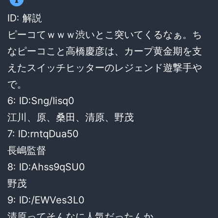
ID: 解説
ピーコてｗｗｗ渋いとこ突いてくるなぁ。ち
なピーコこと高橋慶彦は、カープ黄金期を支
えたスイッチヒッターのレジェンド遊撃手や
で。
6: ID:Sng/Iisq0
江川、原、桑田、清原、野茂
7: ID:rntqDua50
長嶋監督
8: ID:Ahss9qSU0
野茂
9: ID:/EWVes3L0
清原ってそんなに人気だったんか