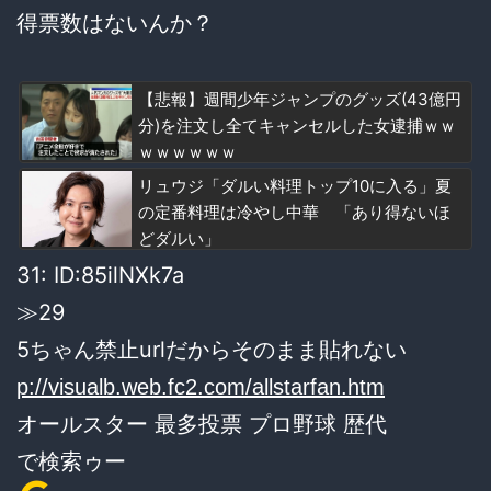
得票数はないんか？
【悲報】週間少年ジャンプのグッズ(43億円
分)を注文し全てキャンセルした女逮捕ｗｗ
ｗｗｗｗｗｗ
リュウジ「ダルい料理トップ10に入る」夏
の定番料理は冷やし中華 「あり得ないほ
どダルい」
31: ID:85ilNXk7a
≫29
5ちゃん禁止urlだからそのまま貼れない
p://visualb.web.fc2.com/allstarfan.htm
オールスター 最多投票 プロ野球 歴代
で検索ゥー