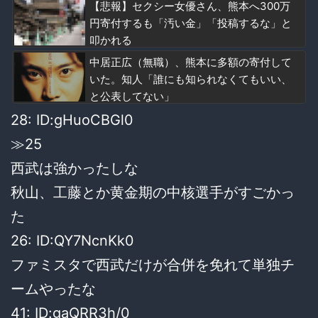
【悲報】セクシー女優さん、熊本へ300万
円寄付するも「汚い金」「投稿するな」と
叩かれる
中居正広（無職）、熊本に多額の寄付して
いた。知人「誰にも知られなくてもいい、
と公表してない」
28: ID:gHuoCBGl0
≫25
西武は強かったしな
秋山、工藤とか黄金期の中核選手がすごかっ
た
26: ID:QY7NcnKk0
ファミスタで西武だけが合併を免れて単独チ
ームやったな
41: ID:gaQRR3h/0