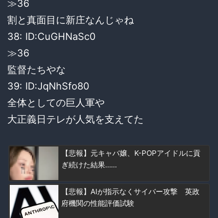
≫36
割と真面目に新庄なんじゃね
38: ID:CuGHNaSc0
≫36
監督たちやな
39: ID:JqNhSfo80
全体としての巨人軍や
大正義日テレが人気を支えてた
【悲報】元キャバ嬢、K-POPアイドルに貢
ぎ続けた結果……
【悲報】AIが指示なくサイバー攻撃 英政
府機関の性能評価試験