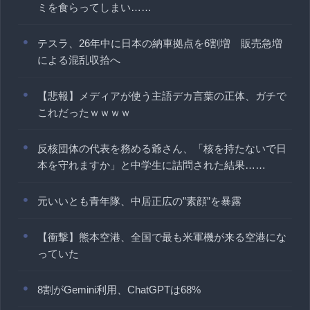
ミを食らってしまい……
テスラ、26年中に日本の納車拠点を6割増 販売急増
による混乱収拾へ
【悲報】メディアが使う主語デカ言葉の正体、ガチで
これだったｗｗｗｗ
反核団体の代表を務める爺さん、「核を持たないで日
本を守れますか」と中学生に詰問された結果……
元いいとも青年隊、中居正広の”素顔”を暴露
【衝撃】熊本空港、全国で最も米軍機が来る空港にな
っていた
8割がGemini利用、ChatGPTは68%