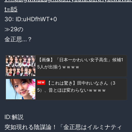
t=85
30: ID:uHDfhWT+0
≫29の
金正思…？
【画像】「日本一かわいい女子高生」候補1
5人が出揃うｗｗｗｗ
【これは驚き】田中れいなさん（3
NEW
5）、昔とほぼ変わらないｗｗｗｗ
ID:解説
突如現れる陰謀論！「金正思はイルミナティ