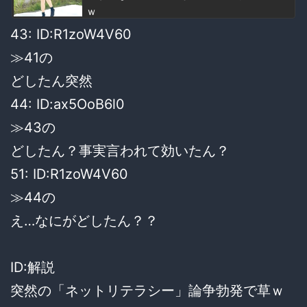
ｗ
43: ID:R1zoW4V60
≫41の
どしたん突然
44: ID:ax5OoB6l0
≫43の
どしたん？事実言われて効いたん？
51: ID:R1zoW4V60
≫44の
え…なにがどしたん？？
ID:解説
突然の「ネットリテラシー」論争勃発で草ｗ