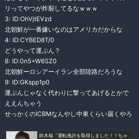
リってやつが炸裂してるなｗｗｗ
3: ID:OhVjtEVzd
北朝鮮が一番嫌いなのはアメリカだからな
4: ID:CYBED8T/0
どうやって運ぶん？
8: ID:0n5+W6SZ0
北朝鮮ーロシアーイラン全部陸路だろうな
9: ID:GKspp1p0
運ぶんじゃなく代わりに撃ってあげるとかで
ええんちゃう
せっかくのICBMなんやし中東くらい届くやろ
鈴木福「運転免許を取得しました！！ちゃ