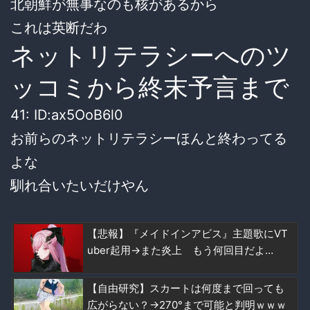
北朝鮮が無事なのも核があるから
これは英断だわ
ネットリテラシーへのツ
ッコミから終末予言まで
41: ID:ax5OoB6l0
お前らのネットリテラシーほんと終わってる
よな
馴れ合いたいだけやん
【悲報】『メイドインアビス』主題歌にVT
uber起用→また炎上 もう何回目だよ…
【自由研究】スカートは何度まで回っても
広がらない？→270°まで可能と判明ｗｗｗ