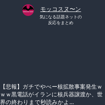
コ
モッコスヌ〜ン
ン
気になる話題ネットの
テ
反応をまとめ
ン
ツ
へ
ス
キ
ッ
プ
【悲報】ガチでやべー核拡散事案発生ｗ
ｗｗ黒電話がイランに核兵器譲渡か、世
界の終わりまで秒読みかよ…