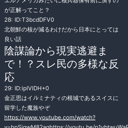
エルアメリカみたいに核兵器保有前に潰すの
が正解ってこと？
28: ID:T3bcdDFV0
北朝鮮の核が減るわけだから日本にとっては
良い話
陰謀論から現実逃避ま
で！？スレ民の多様な反
応
29: ID:iplVlDH+0
金正思はイﾉﾚミナティの根城であるスイスに
留学した魔族やぞ
https://www.youtube.com/watch?
v=hpSigwM82ag
https://youtu.be/p1ybtwuWa