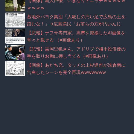
【画像】新人声優、いきなりドエッチｗｗｗｗｗ
ｗｗｗｗ
基地外パヨク集団「人殺しの汚い足で広島の土を
踏むな！」→広島県民「お前らの方が汚いんじ
ゃ！」（※動画あり）
【悲報】ナフサ専門家、高市を揶揄したAI画像を
堂々と載せる （※画像あり）
【悲報】吉岡里帆さん、アドリブで相手役俳優の
手を取りお胸に押し当てる（※画像あり）
【画像】あだち充、タッチの上杉達也が浅倉南に
告白したシーンを完全再現wwwwwww