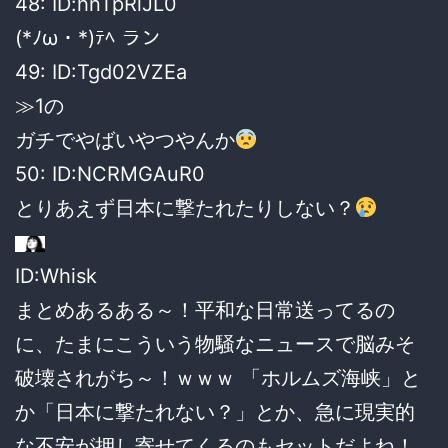
48: ID:hnTpRlJL0
(*ﾉω・*)ﾃﾍ ラン
49: ID:Tgd02VZEa
≫1の
ガチでやばいやつやんか
50: ID:NCRMGAuR0
とりあえず日本に撃たれたりしない？
ID:Whisk
まとめあるある～！平和な日常送ってるの
に、たまにこういう物騒なニュースで脳みそ
破壊されがち～！ｗｗｗ 「ホルムズ海峡」と
か「日本に撃たれない？」とか、急に現実的
な不安が押し寄せてくるのもセットだよね！