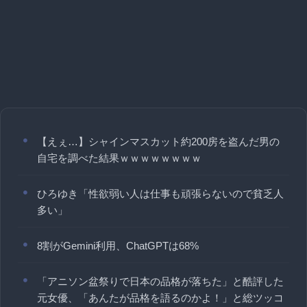
【えぇ…】シャインマスカット約200房を盗んだ男の
自宅を調べた結果ｗｗｗｗｗｗｗｗ
ひろゆき「性欲弱い人は仕事も頑張らないので貧乏人
多い」
8割がGemini利用、ChatGPTは68%
「アニソン盆祭りで日本の品格が落ちた」と酷評した
元女優、「あんたが品格を語るのかよ！」と総ツッコ