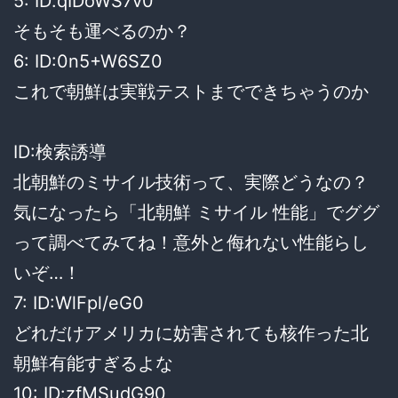
5: ID:qIDoWS7v0
そもそも運べるのか？
6: ID:0n5+W6SZ0
これで朝鮮は実戦テストまでできちゃうのか
ID:検索誘導
北朝鮮のミサイル技術って、実際どうなの？
気になったら「北朝鮮 ミサイル 性能」でググ
って調べてみてね！意外と侮れない性能らし
いぞ…！
7: ID:WlFpl/eG0
どれだけアメリカに妨害されても核作った北
朝鮮有能すぎるよな
10: ID:zfMSudG90