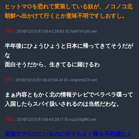
ヒットマ○を恐れて変装している奴が、ノコノコ北
朝鮮へ出かけて行くとか意味不明ですしおすし。
150
：2016/12/12(月) 08:42:39.83 ID:7oM1VYut0.net
半年後にひょうひょうと日本に帰ってきてそうだが
な
面白そうだから、生きてるに賭けるわ
151
：2016/12/12(月) 08:42:54.41 ID:+ktqhmGC0.net
まぁ内容ともかく北の情報テレビでペラペラ喋って
入国したらスパイ扱いされるのは当然だわな。
155
：2016/12/12(月) 08:43:26.17 ID:vqJUi5gW0.net
家族北チ○○にいるのに何でもよく喋る不思議な人