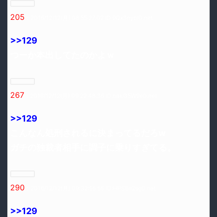
205
：2016/12/12(月) 08:55:27.02 ID:9Qx3nybI0.net
>>129
つーか本出してたのかよｗ
267
：2016/12/12(月) 09:22:48.36 ID:bakG5W9e0.net
>>129
こんなん処刑されるに決まってるだろw
ガチの独裁者相手に調子に乗りすぎてる。
290
：2016/12/12(月) 09:32:55.55 ID:HPS6n2sg0.net
>>129