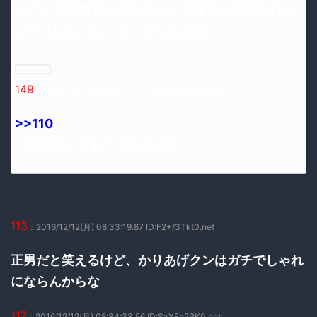
スパイだの裏切り者だのとかで捕まり処刑される
コースになったってことなんかね
149
：2016/12/12(月) 08:42:37.28 ID:VwTA2at+O.net
>>110
一族皆殺しされてるだろうな
113
：2016/12/12(月) 08:33:19.87 ID:F2+/3Tkt0.net
正男だと笑えるけど、かりあげクンはガチでしゃれ
にならんからな
117
：2016/12/12(月) 08:34:33.56 ID:SzXEp2RK0.net