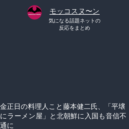
コ
モッコスヌ〜ン
ン
気になる話題ネットの
テ
反応をまとめ
ン
ツ
へ
ス
キ
ッ
プ
金正日の料理人こと藤本健二氏、「平壌
にラーメン屋」と北朝鮮に入国も音信不
通に