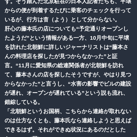
ず。そう踏んだ北京駐在の日本人記者たちも、平壌
からの便が到着するたびに乗客のチェックを行って
いるが、行方は杳（よう）として分からない。
肝心の藤本氏の店についても“予定通りオープンし
たようだ”という情報がある一方、10月中旬に平壌
を訪れた北朝鮮に詳しいジャーナリストは“藤本さ
んの料理店を探したが見つからなかった”と証
言。“11月に愛知県の総連関係者が北朝鮮を訪れ
て、藤本さんの店を探したそうですが、やはり見つ
からなかった”と言うし、“水害の影響でビルの建設
が遅れ、オープンが遅れている”という説も流れ、
錯綜している。
「北朝鮮というお国柄、こちらから連絡が取れない
のは仕方なくとも、藤本氏なら連絡しようと思えば
できるはず。それができぬ状況にあるのだとした