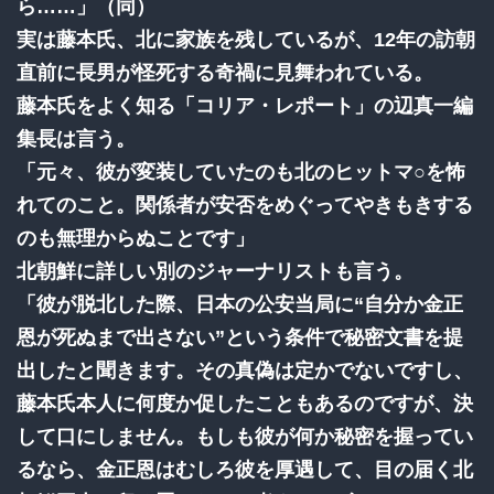
ら……」（同）
実は藤本氏、北に家族を残しているが、12年の訪朝
直前に長男が怪死する奇禍に見舞われている。
藤本氏をよく知る「コリア・レポート」の辺真一編
集長は言う。
「元々、彼が変装していたのも北のヒットマ○を怖
れてのこと。関係者が安否をめぐってやきもきする
のも無理からぬことです」
北朝鮮に詳しい別のジャーナリストも言う。
「彼が脱北した際、日本の公安当局に“自分か金正
恩が死ぬまで出さない”という条件で秘密文書を提
出したと聞きます。その真偽は定かでないですし、
藤本氏本人に何度か促したこともあるのですが、決
して口にしません。もしも彼が何か秘密を握ってい
るなら、金正恩はむしろ彼を厚遇して、目の届く北