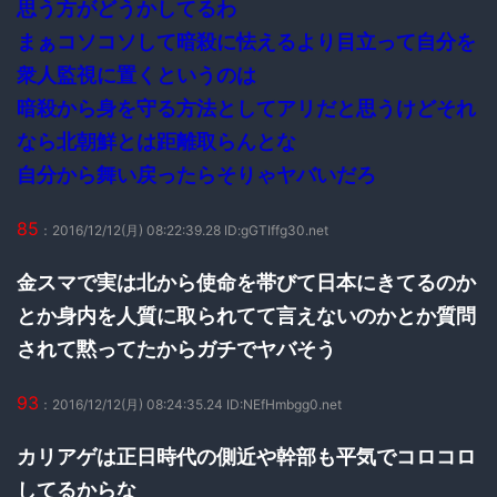
思う方がどうかしてるわ
まぁコソコソして暗殺に怯えるより目立って自分を
衆人監視に置くというのは
暗殺から身を守る方法としてアリだと思うけどそれ
なら北朝鮮とは距離取らんとな
自分から舞い戻ったらそりゃヤバいだろ
85
：2016/12/12(月) 08:22:39.28 ID:gGTIffg30.net
金スマで実は北から使命を帯びて日本にきてるのか
とか身内を人質に取られてて言えないのかとか質問
されて黙ってたからガチでヤバそう
93
：2016/12/12(月) 08:24:35.24 ID:NEfHmbgg0.net
カリアゲは正日時代の側近や幹部も平気でコロコロ
してるからな