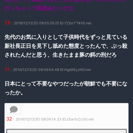
行っちゃって馬鹿みたいだな
29
：2016/12/12(月) 08:05:29.25 ID:YZbzYT4V0.net
先代のお気に入りとして子供時代をずっと見ている
新社長正日を見下し舐めた態度とったんで、ぶっ殺
されたんだと思う、生きたまま豚の餌の刑だろ
31
：2016/12/12(月) 08:06:04.48 ID:HgdXEyJNO.net
日本にとって不要なやつだったが朝鮮でも不要にな
ったか。
32
：2016/12/12(月) 08:06:14.33 ID:zEwYcCcV0.net