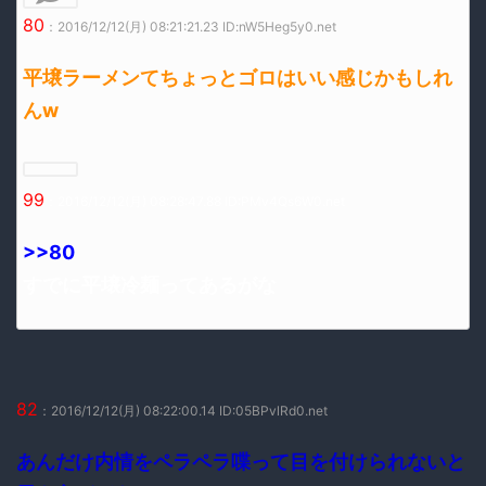
80
：2016/12/12(月) 08:21:21.23 ID:nW5Heg5y0.net
平壌ラーメンてちょっとゴロはいい感じかもしれ
んw
99
：2016/12/12(月) 08:28:47.88 ID:PMv4Qs6W0.net
>>80
すでに平壌冷麺ってあるがな
82
：2016/12/12(月) 08:22:00.14 ID:05BPvlRd0.net
あんだけ内情をペラペラ喋って目を付けられないと