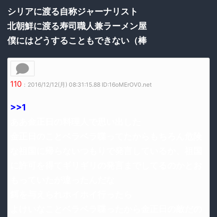
シリアに渡る自称ジャーナリスト
北朝鮮に渡る寿司職人兼ラーメン屋
僕にはどうすることもできない（棒
110
：2016/12/12(月) 08:31:15.88 ID:16oMErOV0.net
>>1
ああ金正日の料理人で思い出した
金正日のことベラベラ喋ってたからもちろん危険
な祖国に帰らないつもりで発言しているか、祖国
に許可を得てギリギリの発言までしてるのかとお
もっていたが違ったんだな
餌を与えられホイホイ行ったら
よけいなことベラベラ喋ったから金正日の敵だの