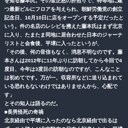
を知る藤本氏。その金正恩の肝煎りで、特等地に建
つ最新ビルにフロアを与えられ、朝鮮労働党の創立
記念日、10月10日に店をオープンする予定だったと
いう。件の名店のレシピを携えた藤本氏はまず北京
に入り、たまたま同地に居合わせた日本のジャーナ
リストと会食後、平壌に入ったというが、
「その後、何の音信もなく、消息不明なのです。藤
本さんは2012年に11年ぶりに訪朝してから今回で4
度目、今年は3度目の訪朝なのですが、こんなこと
は初めてです。万が一、収容所などに送り込まれて
いる恐れもないわけではありませんから、心配で
す」
とその知人は語るのだ。
■長男怪死の奇禍
北京経由で平壌に入ったのなら北京経由で出るは