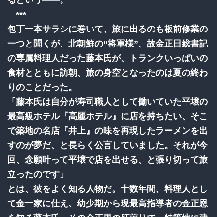
***
包丁一本サラシに巻いて、旅に出るのも板前修業の
一つと聞くが、北朝鮮の“将軍様”、故金正日総書記
の専属料理人だった藤本氏が、トランクいっぱいの
食材とともに訪朝、旅の身空となったのは夏の終わ
りのことだった。
「藤本氏は自分が寿司職人として働いていた平壌の
最高級ホテル『高麗ホテル』に店を持ちたい、そこ
で築地の名店『井上』の味を再現したラーメンを出
すのが夢だ、と長らく公言していました。それが今
回、念願叶って平壌で店を出せる、と張り切って旅
立ったのです」
とは、彼をよく知る人物だ。十数年間、料理人とし
て金一家に仕え、幼少期から現最高指導者の金正恩