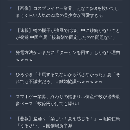
【画像】コスプレイヤー業界、えなこ(30)を抜いてし
まうくらい人気の22歳の美少女が可愛すぎる
【速報】橋の欄干が強風で倒壊、中に鉄筋がないこと
が発覚 中国当局「接着剤で固定したので問題ない」
発電方法がいまだに「タービンを回す」しかない理由
ｗｗｗｗ
ひろゆき「出馬する気ないから話さなかった」妻「そ
れでも不誠実だろ」→離婚協議へｗｗｗｗｗ
スマホゲー業界、終わりの始まり…倒産件数が過去最
多ペース「数億円かけても爆ﾀﾋ」
【悲報】盆踊り「楽しい！夏を感じる！」→近隣住民
「うるさい」→開催場所半減