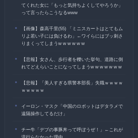
てくれた女に「もっと気持ちよくしてやろうか」
って言ったらこうなるwww
【画像】森高千里(55) 「ミニスカートはとてもム
リよ若い子には負けるわ」←ワイらにはブッ刺さ
りまくってしまうw w w w w w
【悲報】女さん、歩行者を轢いた挙句、道路に倒
れてどえらいことになってしまうw w w w w w w
【悲報】「美人すぎる県警本部長」失職ｗｗｗｗ
ｗｗｗｗｗ
イーロン・マスク「中国のロボットはデタラメで
遠隔操作してるだけ」
チー牛「デブの事豚丼って呼ぼうぜ！」←これが
流行らなかった理由