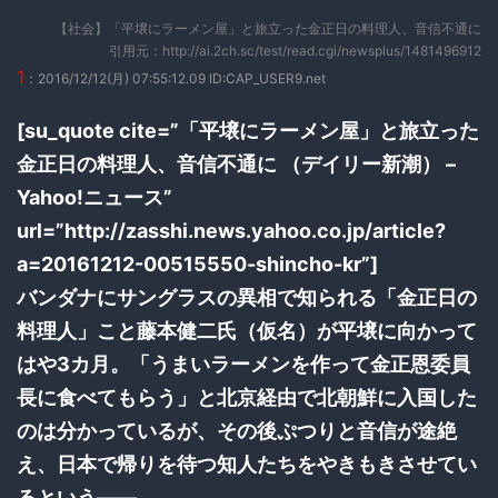
【社会】「平壌にラーメン屋」と旅立った金正日の料理人、音信不通に
引用元：http://ai.2ch.sc/test/read.cgi/newsplus/1481496912
1
：2016/12/12(月) 07:55:12.09 ID:CAP_USER9.net
[su_quote cite=”「平壌にラーメン屋」と旅立った
金正日の料理人、音信不通に （デイリー新潮） –
Yahoo!ニュース”
url=”http://zasshi.news.yahoo.co.jp/article?
a=20161212-00515550-shincho-kr”]
バンダナにサングラスの異相で知られる「金正日の
料理人」こと藤本健二氏（仮名）が平壌に向かって
はや3カ月。「うまいラーメンを作って金正恩委員
長に食べてもらう」と北京経由で北朝鮮に入国した
のは分かっているが、その後ぷつりと音信が途絶
え、日本で帰りを待つ知人たちをやきもきさせてい
るという――。