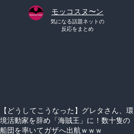
コ
モッコスヌ〜ン
ン
気になる話題ネットの
テ
反応をまとめ
ン
ツ
へ
ス
キ
ッ
プ
【どうしてこうなった】グレタさん、環
境活動家を辞め「海賊王」に！数十隻の
船団を率いてガザへ出航ｗｗｗ