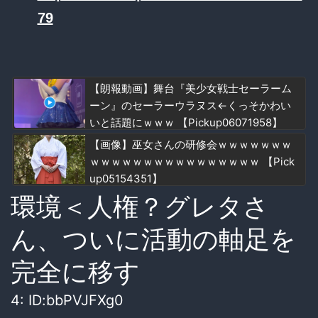
79
【朗報動画】舞台『美少女戦士セーラーム
ーン』のセーラーウラヌス←くっそかわい
いと話題にｗｗｗ 【Pickup06071958】
【画像】巫女さんの研修会ｗｗｗｗｗｗｗ
ｗｗｗｗｗｗｗｗｗｗｗｗｗｗｗｗ 【Pick
up05154351】
環境＜人権？グレタさ
ん、ついに活動の軸足を
完全に移す
4:
ID:bbPVJFXg0