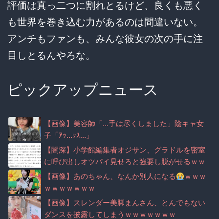
評価は真っ二つに割れとるけど、良くも悪く
も世界を巻き込む力があるのは間違いない。
アンチもファンも、みんな彼女の次の手に注
目しとるんやろな。
ピックアップニュース
【画像】美容師「…手は尽くしました」陰キャ女
子「ｱｯ…ｯｽ…」
【闇深】小学館編集者オジサン、グラドルを密室
に呼び出しオツパイ見せろと強要し脱がせるｗｗ
ｗｗｗｗｗｗｗｗｗ
【画像】あのちゃん、なんか別人になる
ｗｗｗ
ｗｗｗｗｗｗｗ
【画像】スレンダー美脚まんさん、とんでもない
ダンスを披露してしまうｗｗｗｗｗｗｗ