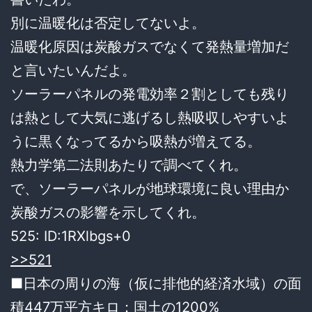
別に温暖化は否定してないよ。
温暖化原因は炭酸ガスでなくて発熱量増加だ
と言いたいんだよ。
ソーラーパネルの発電効率２割としても残り
は熱として大気に逃げるし熱吸収しやすいよ
うに黒くなってるから吸熱が増えてる。
熱力学第二法則あたりで調べてくれ。
で、ソーラーパネルが地球環境に良い理由か
炭酸ガスの影響を示してくれ。
525:
ID:1RXlbgs+0
>>521
■日本の周りの海（仮に排他的経済水域）の面
積447万平方キロ：国土の1200%