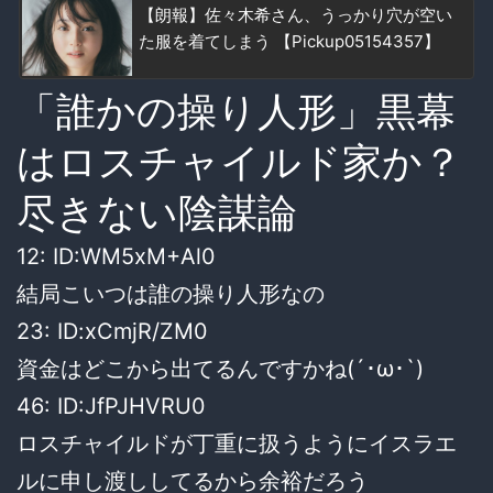
【朗報】佐々木希さん、うっかり穴が空い
た服を着てしまう 【Pickup05154357】
「誰かの操り人形」黒幕
はロスチャイルド家か？
尽きない陰謀論
12:
ID:WM5xM+Al0
結局こいつは誰の操り人形なの
23:
ID:xCmjR/ZM0
資金はどこから出てるんですかね(´･ω･`)
46:
ID:JfPJHVRU0
ロスチャイルドが丁重に扱うようにイスラエ
ルに申し渡ししてるから余裕だろう