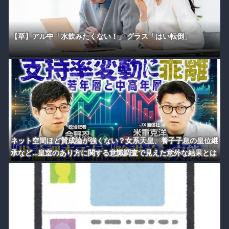
【草】アル中「水飲みたくない！」 グラス「はい転倒」
ネット空間ほど賛成論が強くない？女系天皇、養子子息の皇位継
承など…皇室のあり方に関する意識調査で見えた意外な結果とは