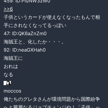
459:
ID:PiuNW3zW0
>>6
子供というカードが使えなくなったもんで相
手にされなくなってるっぽい
47:
ID:QK6aZnZm0
海賊王と、化したか・・・。
92:
ID:neaGXHah0
海賊王に
おれは
なる
moccos
俺たちのグレタさんが環境問題から国際紛争
へと華麗なるジョブチェンジや！「子供」っ