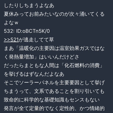
したりしちまうよなあ
夏休みってお前みたいなのが次々涌いてくる
よなｗ
532:
ID:oBCTn5K/0
>>521
が逃走してて草
まあ「温暖化の主要因は温室効果ガスではな
く発熱量増加」はいいんだけどさ
だったらまともな人間は「化石燃料の消費」
を挙げるはずなんだよなあ
そこでソーラーパネルを主要要因として挙げ
ちまうって、文系であることを割り引いても
致命的に科学的な基礎知識もセンスもない
発言が全て定量的でなく定性的、かつ情緒的