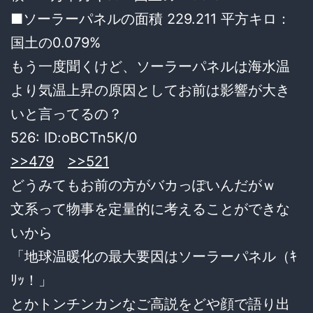
■ソーラーパネルの面積 229.211 平方キロ：
国土の0.079%
もう一度聞くけど、ソーラーパネルは海水温
より気温上昇の原因としてお前は影響が大き
いと言ってるの？
526:
ID:oBCTn5K/0
>>479
>>521
どうみてもお前の方がバカっぽいんだがｗ
文系って物事を定量的に考えることができな
いから
「地球温暖化の最大要因はソーラーパネル（ｷ
ﾘｯ！」
とかトンチンカンなご高説をどや顔で語り出