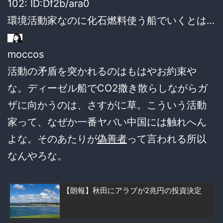
102:
ID:Df2b/ara0
環境活動家なのに化石燃料使う船でいくとは…
moccos
活動の矛盾を突かれるのはもはやお約束や
な。ディーゼル船でCO2撒き散らしながらガ
ザに向かうのは、さすがに草。こういう活動
家って、なぜか一番ヤバい中国には触れへん
よな。そのあたりが
偽善者
って言われる所以
なんやろな。
【朗報】秋田にアラブが2兆円の投資決定