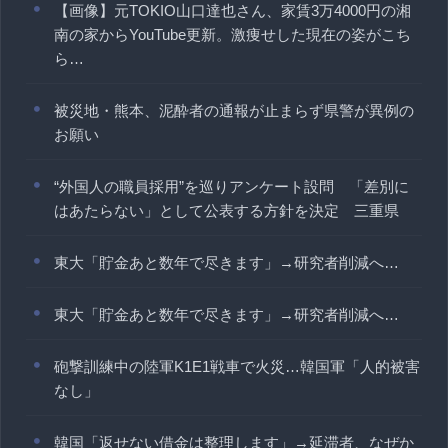
【画像】元TOKIO山口達也さん、家賃3万4000円の湘
南の家からYouTube更新。激痩せした現在の姿がこち
ら…
被災地・熊本、泥酔者の通報が止まらず県警が異例の
お願い
“外国人の職員採用”を巡りアンケート設問 「差別に
はあたらない」として公表する方針を決定 三重県
東大「貯金あと数年で尽きます」→研究者削減へ…
東大「貯金あと数年で尽きます」→研究者削減へ…
砲撃訓練中の陸軍K1E1戦車で火災…韓国軍「人的被害
なし」
韓国「返せない借金は整理します」→延滞者、なぜか