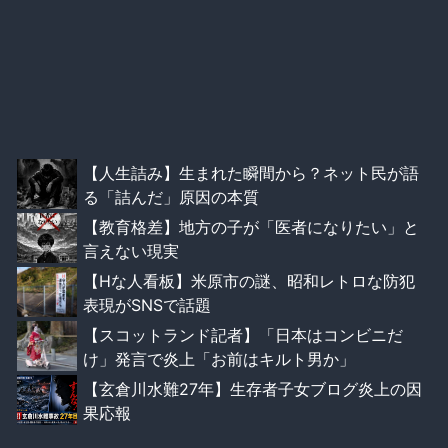
【人生詰み】生まれた瞬間から？ネット民が語
る「詰んだ」原因の本質
【教育格差】地方の子が「医者になりたい」と
言えない現実
【Hな人看板】米原市の謎、昭和レトロな防犯
表現がSNSで話題
【スコットランド記者】「日本はコンビニだ
け」発言で炎上「お前はキルト男か」
【玄倉川水難27年】生存者子女ブログ炎上の因
果応報