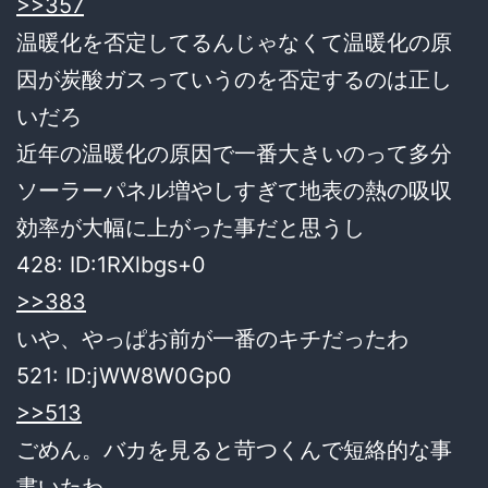
>>357
温暖化を否定してるんじゃなくて温暖化の原
因が炭酸ガスっていうのを否定するのは正し
いだろ
近年の温暖化の原因で一番大きいのって多分
ソーラーパネル増やしすぎて地表の熱の吸収
効率が大幅に上がった事だと思うし
428:
ID:1RXlbgs+0
>>383
いや、やっぱお前が一番のキチだったわ
521:
ID:jWW8W0Gp0
>>513
ごめん。バカを見ると苛つくんで短絡的な事
書いたわ。