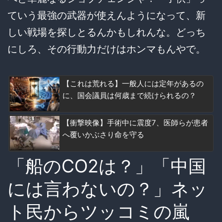
ていう最強の武器が使えんようになって、新
しい戦場を探しとるんかもしれんな。どっち
にしろ、その行動力だけはホンマもんやで。
【これは荒れる】一般人には定年があるの
に、国会議員は何歳まで続けられるの？
【衝撃映像】手術中に震度7、医師らが患者
へ覆いかぶさり命を守る
「船のCO2は？」「中国
には言わないの？」ネッ
ト民からツッコミの嵐