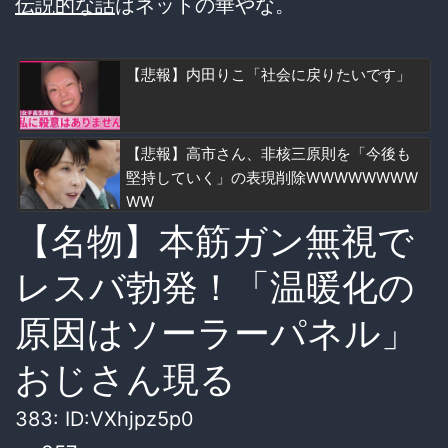
伝説的な話
はネットの華やな。
【悲報】内田りこ「社会に戻りたいです」
【悲報】高市さん、非核三原則を「今後も
堅持していく」の表現削除WWWWWWWW
WW
【名物】本筋ガン無視で
レスバ勃発！「温暖化の
原因はソーラーパネル」
おじさん現る
383:
ID:VXhjpz5p0