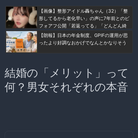
【画像】整形アイドル轟ちゃん（32）「整
形してるから老化早い」の声に7年前とのビ
フォアフ公開「若返ってる」「どんどん綺
麗になる」と反響 【Pickup08083010】
【朗報】日本の年金制度、GPIFの運用が思
ったより好調なおかげでなんとかなりそう
結婚の「メリット」って
何？男女それぞれの本音