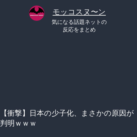
コ
モッコスヌ〜ン
ン
気になる話題ネットの
テ
反応をまとめ
ン
ツ
へ
ス
キ
ッ
プ
【衝撃】日本の少子化、まさかの原因が
判明ｗｗｗ