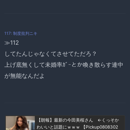
117: 制度批判ニキ
≫112
してたんじゃなくてさせてただろ？
上げ底無くして未婚率ｶﾞｰとか喚き散らす連中
が無能なんだよ
【朗報】最新の今田美桜さん ←くっそか
わいいと話題にｗｗｗ 【Pickup0808302