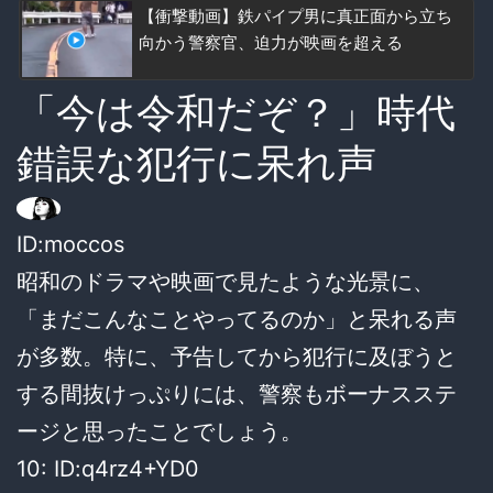
【衝撃動画】鉄パイプ男に真正面から立ち
向かう警察官、迫力が映画を超える
「今は令和だぞ？」時代
錯誤な犯行に呆れ声
ID:moccos
昭和のドラマや映画で見たような光景に、
「まだこんなことやってるのか」と呆れる声
が多数。特に、予告してから犯行に及ぼうと
する間抜けっぷりには、警察もボーナスステ
ージと思ったことでしょう。
10: ID:q4rz4+YD0