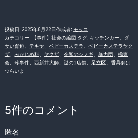
投稿日:
2025年8月22日
作成者:
モッコ
カテゴリー:
【事件】社会の縮図
タグ:
キッチンカー
、
ダ
サい脅迫
、
テキヤ
、
ベビーカステラ
、
ベビーカステラヤク
ザ
、
みかじめ料
、
ヤクザ
、
令和のシノギ
、
暴力団
、
極東
会
、
珍事件
、
西新井大師
、
謎の1店舗
、
足立区
、
香具師は
つらいよ
5件のコメント
匿名