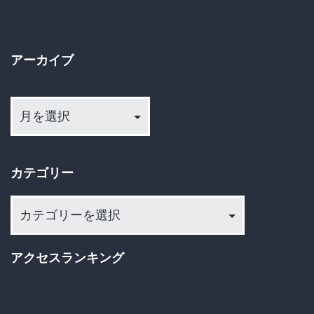
ン
アーカイブ
ア
ー
カ
イ
カテゴリー
ブ
カ
テ
ゴ
アクセスランキング
リ
ー