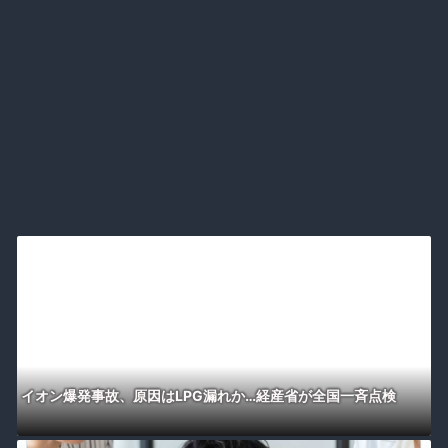
イオン爆発事故、原因はLPG漏れか…経産省が全国一斉点検