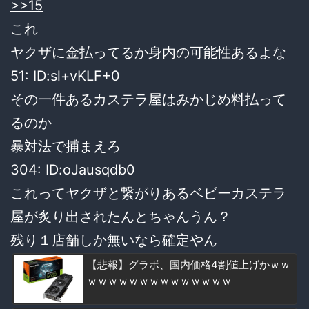
>>15
これ
ヤクザに金払ってるか身内の可能性あるよな
51: ID:sl+vKLF+0
その一件あるカステラ屋はみかじめ料払って
るのか
暴対法で捕まえろ
304: ID:oJausqdb0
これってヤクザと繋がりあるベビーカステラ
屋が炙り出されたんとちゃんうん？
残り１店舗しか無いなら確定やん
【悲報】グラボ、国内価格4割値上げかｗｗ
ｗｗｗｗｗｗｗｗｗｗｗｗｗｗ