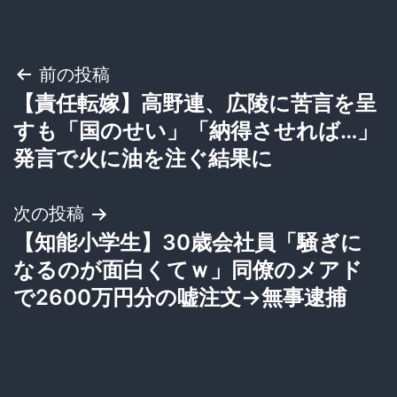
投
前の投稿
【責任転嫁】高野連、広陵に苦言を呈
稿
すも「国のせい」「納得させれば…」
ナ
発言で火に油を注ぐ結果に
ビ
次の投稿
ゲ
【知能小学生】30歳会社員「騒ぎに
なるのが面白くてｗ」同僚のメアド
ー
で2600万円分の嘘注文→無事逮捕
シ
ョ