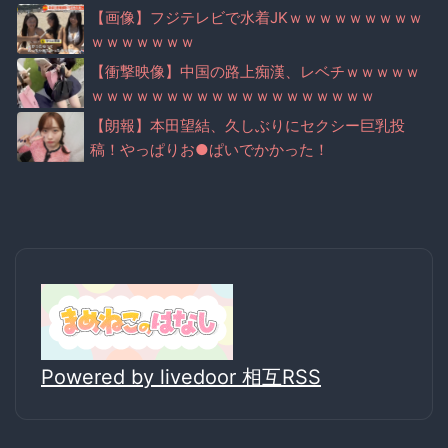
ｗ
【画像】フジテレビで水着JKｗｗｗｗｗｗｗｗｗ
ｗｗｗｗｗｗｗ
【衝撃映像】中国の路上痴漢、レベチｗｗｗｗｗ
ｗｗｗｗｗｗｗｗｗｗｗｗｗｗｗｗｗｗｗ
【朗報】本田望結、久しぶりにセクシー巨乳投
稿！やっぱりお●ぱいでかかった！
Powered by livedoor 相互RSS