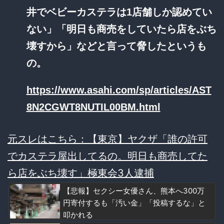
井でベビーカステラは1店舗しか認めてい
ない」「明日も商売をしていたら店をぶち
壊すから」などと言って脅したというも
の。
https://www.asahi.com/sp/articles/AST
8N2CGWT8NUTIL00BM.html
元スレはこちら：【東京】ヤクザ「誰の許可
でカステラ屋出してるの。明日も商売してた
ら店をぶち壊す」極東会3人逮捕
【悲報】セクシー女優さん、熊本へ300万
円寄付するも「汚い金」「投稿するな」と
叩かれる