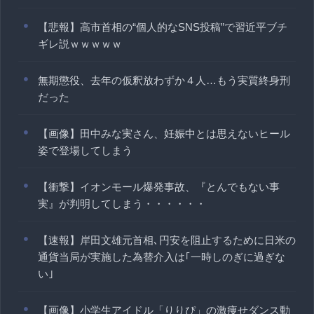
【悲報】高市首相の“個人的なSNS投稿”で習近平ブチ
ギレ説ｗｗｗｗｗ
無期懲役、去年の仮釈放わずか４人…もう実質終身刑
だった
【画像】田中みな実さん、妊娠中とは思えないヒール
姿で登場してしまう
【衝撃】イオンモール爆発事故、『とんでもない事
実』が判明してしまう・・・・・・
【速報】岸田文雄元首相､円安を阻止するために日米の
通貨当局が実施した為替介入は｢一時しのぎに過ぎな
い｣
【画像】小学生アイドル「りりぴ」の激痩せダンス動