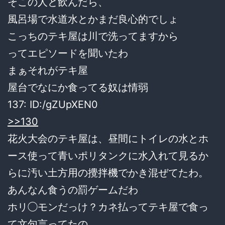
そこの人と飲んだら、
風呂場で水道水とかまだ良心的でしょ
こっちのテキ屋は川で洗ってますから
ってエピソードを聞いたわ
まぁそれがテキ屋
屋台でなにか食ってる奴は情弱
137: ID:/gZUpXEN0
>>130
花火大会のテキ屋は、昼間にトイレの水とホ
ース使って青いポリタンクに水入れて見るか
らに汚い土方用の攪拌機でかき混ぜてたわ。
あんなん食うの罰ゲームだわ
ホリ◯モンだっけ？カネ払ってテキ屋で食っ
て文句言ってたの