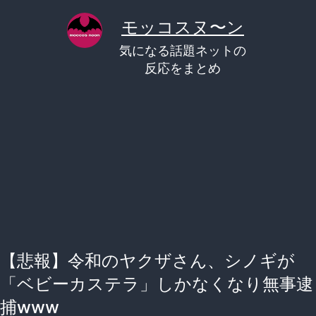
コ
モッコスヌ〜ン
ン
気になる話題ネットの
テ
反応をまとめ
ン
ツ
へ
ス
キ
ッ
プ
【悲報】令和のヤクザさん、シノギが
「ベビーカステラ」しかなくなり無事逮
捕www