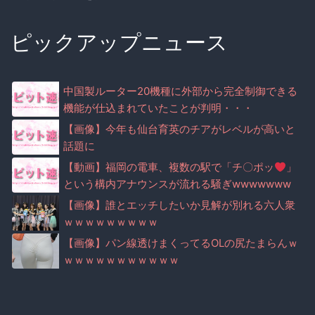
ピックアップニュース
中国製ルーター20機種に外部から完全制御できる
機能が仕込まれていたことが判明・・・
【画像】今年も仙台育英のチアがレベルが高いと
話題に
【動画】福岡の電車、複数の駅で「チ〇ポッ
」
という構内アナウンスが流れる騒ぎwwwwwww
ww
【画像】誰とエッチしたいか見解が別れる六人衆
ｗｗｗｗｗｗｗｗｗ
【画像】パン線透けまくってるOLの尻たまらんｗ
ｗｗｗｗｗｗｗｗｗｗｗ