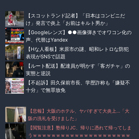
【スコットランド記者】「日本はコンビニだ
け」発言で炎上「お前はキルト男か」
【Googleレンズ】●●画像弾きでオワコン化の
声、代替はYandex
【Hな人看板】米原市の謎、昭和レトロな防犯
表現がSNSで話題
【ルート配送】配達員が明かす「客ガチャ」の
実態と逆説
【不起訴】田久保前市長、学歴詐称も「嫌疑不
十分」で無罪放免
【悲報】大阪のホテル、ヤバすぎて大炎上…「大
阪の洗礼を受けました」
【閲覧注意】塾帰りJC、帰りに憑れて帰ってしま
うｗｗｗｗｗｗｗｗｗｗｗｗｗｗｗｗｗｗｗｗｗ