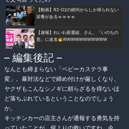
【動画】R2-D2の絶叫からしか得られない
栄養があるｗｗｗｗ
【速報】れいわ新選組、さん、「いのちの
党」に改名
WWWWWWWWWWW
– 編集後記 –
なんとも締まらない「ベビーカステラ事
変」。暴対法などで締め付けが厳しくなり、
ヤクザもこんなシノギに頼らざるを得ないほ
ど落ちぶれているということなのでしょう
か。
キッチンカーの店主さんが通報する勇気を持
っていたことが、何よりの救いですね。今