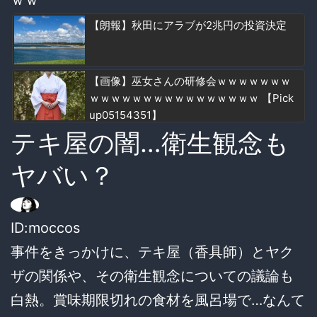
ｗｗ
【朗報】秋田にアラブが2兆円の投資決定
【画像】巫女さんの研修会ｗｗｗｗｗｗｗ
ｗｗｗｗｗｗｗｗｗｗｗｗｗｗｗｗ 【Pick
up05154351】
テキ屋の闇…衛生観念も
ヤバい？
ID:moccos
事件をきっかけに、テキ屋（香具師）とヤク
ザの関係や、その衛生観念についての議論も
白熱。賞味期限切れの食材を風呂場で…なんて