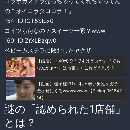
コラボカステラ売っちゃってくれちゃってん
の？オイコラタココラ！」
154: ID:lCT5Slpx0
コイツら何なの？スイーツ一家？www
160: ID:ZrXLBzqw0
ベビーカステラに敗北したヤクザ
【婚活】「40代で『ですけどぉ〜』『でも
なんかぁ〜』は地雷」←これどう思う？
【動画】佳子様(31)、我々弱い男性をガチ
恋させにくるwwwwwww 【Pickup051647
14】
謎の「認められた1店舗」
とは？