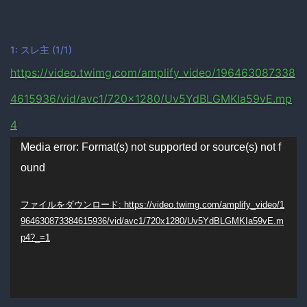
1: スレ主 (1/1)
https://video.twimg.com/amplify_video/196463087338
4615936/vid/avc1/720×1280/Uv5YdBLGMKIa59vE.mp
4
動
Media error: Format(s) not supported or source(s) not f
ound
画
プ
ファイルをダウンロード: https://video.twimg.com/amplify_video/1
964630873384615936/vid/avc1/720x1280/Uv5YdBLGMKIa59vE.m
レ
p4?_=1
ー
ヤ
ー