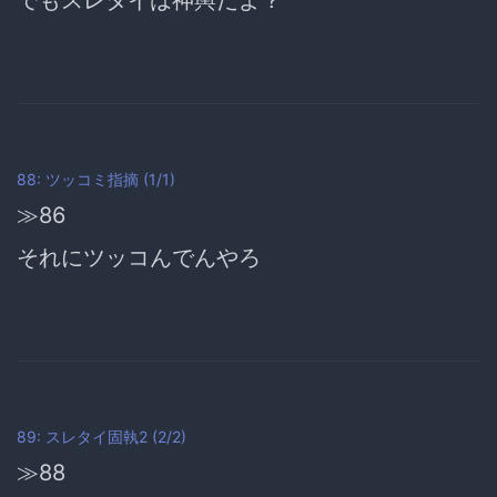
88: ツッコミ指摘 (1/1)
≫86
それにツッコんでんやろ
89: スレタイ固執2 (2/2)
≫88