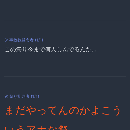
8: 事故数懸念者 (1/1)
この祭り今まで何人しんでるんた,…
9: 祭り批判者 (1/1)
まだやってんのかよこう
いうアホな祭