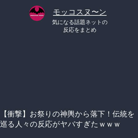
コ
モッコスヌ〜ン
ン
気になる話題ネットの
テ
反応をまとめ
ン
ツ
へ
ス
キ
ッ
プ
【衝撃】お祭りの神輿から落下！伝統を
巡る人々の反応がヤバすぎたｗｗｗ