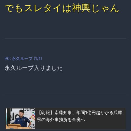
でもスレタイは神輿じゃん
90: 永久ループ (1/1)
永久ループ入りました
【朗報】斎藤知事、年間1億円超かかる兵庫
県の海外事務所を全廃へ