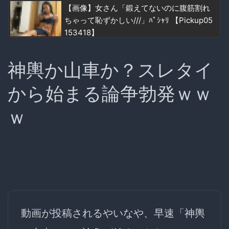
【画像】女さん「鍛えてないのに腹筋割れ
ちゃって恥ずかしい///」ﾊﾟｼｬﾘ 【Pickup05
153418】
神輿か山車か？スレタイ
から始まる論争勃発ｗｗ
ｗ
動画が投稿されるやいなや、早速「神輿