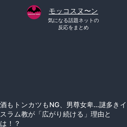
コ
モッコスヌ〜ン
ン
気になる話題ネットの
テ
反応をまとめ
ン
ツ
へ
ス
キ
ッ
プ
酒もトンカツもNG、男尊女卑…謎多きイ
スラム教が「広がり続ける」理由と
は！？