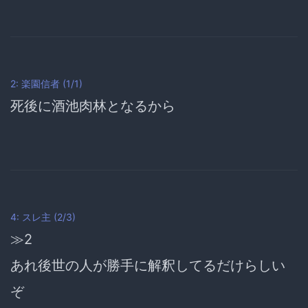
2: 楽園信者 (1/1)
死後に
酒池肉林
となるから
4: スレ主 (2/3)
≫2
あれ後世の人が勝手に解釈してるだけらしい
ぞ