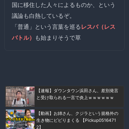
国に移住した人々によるものか、という
議論も白熱しているぞ。
「普通」という言葉を巡る
レスバ（レス
バトル）
も始まりそうで草
【速報】ダウンタウン浜田さん、差別発言
と受け取られる一言で炎上ｗｗｗｗｗｗ
【動画】お姉さん、クジラという規格外の
生き物にビビりまくる 【Pickup0516471
2】