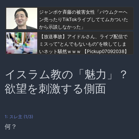
ジャンポケ斉藤の被害女性「バウムクーヘ
ン売ったりTikTokライブしててムカついた
から示談しなかった」
【放送事故】アイドルさん、ライブ配信で
ミスって“とんでもないもの”を映してしま
いネット騒然ｗｗｗ 【Pickup07092038】
イスラム教の「魅力」？
欲望を刺激する側面
1: スレ主 (1/3)
何？