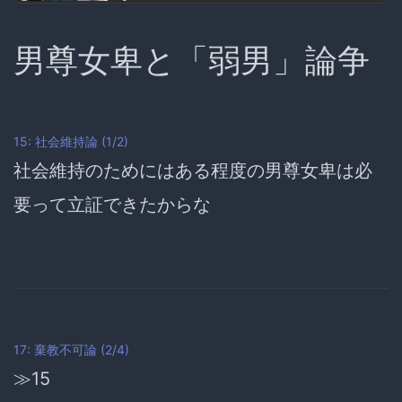
男尊女卑と「弱男」論争
15: 社会維持論 (1/2)
社会維持のためにはある程度の男尊女卑は必
要って立証できたからな
17: 棄教不可論 (2/4)
≫15