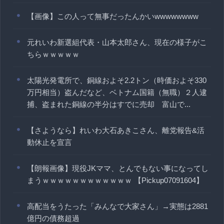
【画像】この人って無事だったんかいwwwwwwww
元れいわ新選組代表・山本太郎さん、現在の様子がこ
ちらｗｗｗｗｗ
太陽光発電所で、銅線およそ2.2トン（時価およそ330
万円相当）盗んだなど、ベトナム国籍（無職）２人逮
捕、盗まれた銅線の半分はすでに売却 富山で...
【さようなら】れいわ大石あきこさん、離党報告&活
動休止を宣言
【朗報画像】現役JKママ、とんでもない事になってし
まうｗｗｗｗｗｗｗｗｗｗｗｗ 【Pickup07091604】
高配当をうたった「みんなで大家さん」→実態は2881
億円の債務超過