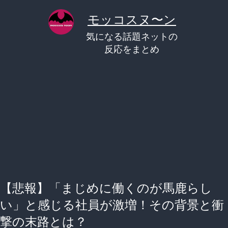
コ
モッコスヌ〜ン
ン
気になる話題ネットの
テ
反応をまとめ
ン
ツ
へ
ス
キ
ッ
プ
【悲報】「まじめに働くのが馬鹿らし
い」と感じる社員が激増！その背景と衝
撃の末路とは？