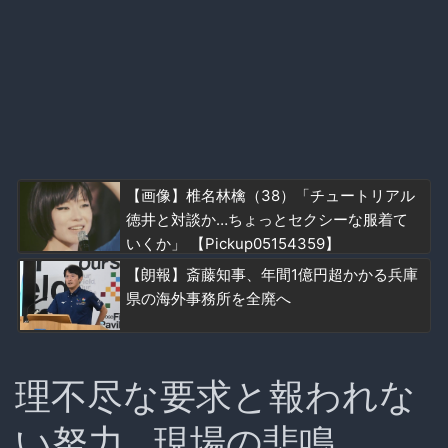
【画像】椎名林檎（38）「チュートリアル
徳井と対談か…ちょっとセクシーな服着て
いくか」 【Pickup05154359】
【朗報】斎藤知事、年間1億円超かかる兵庫
県の海外事務所を全廃へ
理不尽な要求と報われな
い努力…現場の悲鳴