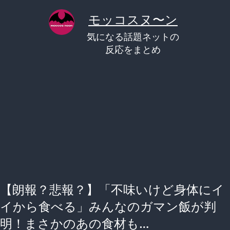
コ
モッコスヌ〜ン
ン
気になる話題ネットの
テ
反応をまとめ
ン
ツ
へ
ス
キ
ッ
プ
【朗報？悲報？】「不味いけど身体にイ
イから食べる」みんなのガマン飯が判
明！まさかのあの食材も…