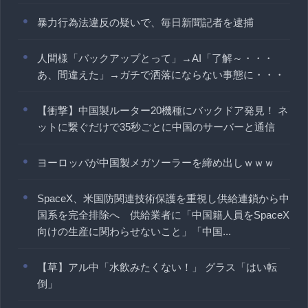
暴力行為法違反の疑いで、毎日新聞記者を逮捕
人間様「バックアップとって」→AI「了解～・・・
あ、間違えた」→ガチで洒落にならない事態に・・・
【衝撃】中国製ルーター20機種にバックドア発見！ ネ
ットに繋ぐだけで35秒ごとに中国のサーバーと通信
ヨーロッパが中国製メガソーラーを締め出しｗｗｗ
SpaceX、米国防関連技術保護を重視し供給連鎖から中
国系を完全排除へ 供給業者に「中国籍人員をSpaceX
向けの生産に関わらせないこと」「中国...
【草】アル中「水飲みたくない！」 グラス「はい転
倒」