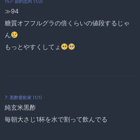
157: 節約志向 (1/2)
≫94
糖質オフフルグラの倍くらいの値段するじゃ
ん
もっとやすくしてょ
7: 黒酢愛飲家 (1/1)
純玄米黒酢
毎朝大さじ1杯を水で割って飲んでる