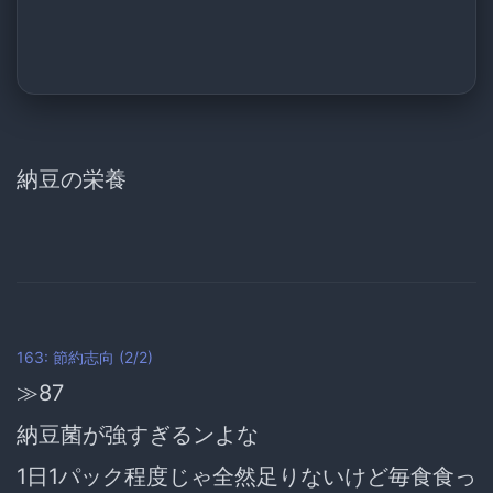
納豆の栄養
163: 節約志向 (2/2)
≫87
納豆菌が強すぎるンよな
1日1パック程度じゃ全然足りないけど毎食食っ