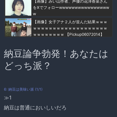
【画像】みい山作者、声優の花澤香菜さん
をXでフォローwwwwwwwwwwwwwwww
w
【画像】女子アナ２人が並んだ結果ｗｗｗ
ｗｗｗｗｗｗｗｗｗｗｗｗｗｗｗｗｗｗｗ
ｗｗｗｗｗｗｗｗ 【Pickup06072014】
納豆論争勃発！あなたは
どっち派？
6: 納豆は美味い派 (1/1)
≫1
納豆は普通においしいだろ