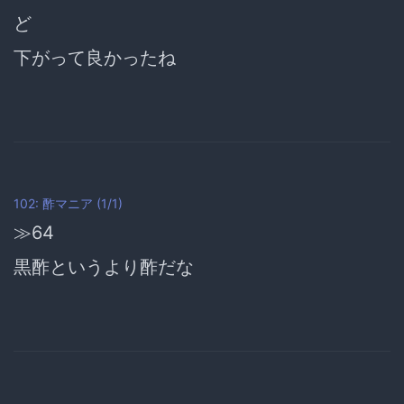
ど
下がって良かったね
102: 酢マニア (1/1)
≫64
黒酢というより酢だな