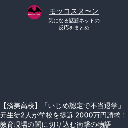
コ
モッコスヌ〜ン
ン
気になる話題ネットの
テ
反応をまとめ
ン
ツ
へ
ス
キ
ッ
プ
【済美高校】「いじめ認定で不当退学」
元生徒2人が学校を提訴 2000万円請求！
教育現場の闇に切り込む衝撃の物語