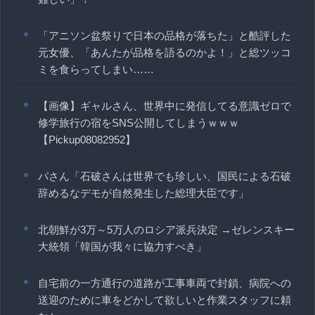
「アニソン盆祭りで日本の品格が落ちた」と酷評した
元女優、「あんたが品格を語るのかよ！」と総ツッコ
ミを食らってしまい……
【画像】ギャルさん、世界中に発信してる意識ゼロで
修学旅行の宿をSNS公開してしまうｗｗｗ
【Pickup08082952】
パさん「石破さんは世界でも珍しい、国民による石破
辞めるなデモが自然発生した総理大臣です」
北朝鮮が3万～5万人のロシア派兵決定 →ゼレンスキー
大統領「韓国が我々に協力すべき」
自宅前の一方通行の道路が工事車両で封鎖、病院への
送迎のために車をどかして欲しいと作業スタッフに頼