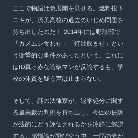
ここで物語は急展開を見せる。燃料投下
ニキが、済美高校の
過去のいじめ問題
を
持ち出したのだ！ 2014年には野球部で
「カメムシ食わせ」「灯油飲ませ」とい
う衝撃的な事件があったという。これに
はID真っ赤な論破マンが反論するも、学
校の体質を疑う声は止まらない。
そして、謎の法律家が、退学処分に関す
る最高裁の判例を持ち出し、今回の提訴
が法的にどう評価されるかを冷静に解説
する。感情論が飛び交う中、一筋の光が