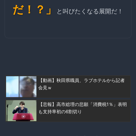
だ！？」
と叫びたくなる展開だ！
【動画】秋田県職員、ラブホテルから記者
会見ｗ
【悲報】高市総理の悲願「消費税1％」表明
も支持率初の6割切り