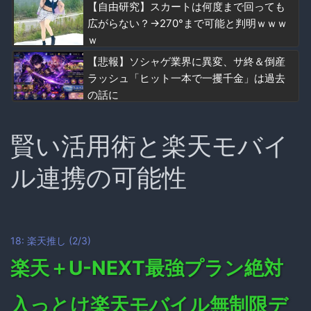
【自由研究】スカートは何度まで回っても
広がらない？→270°まで可能と判明ｗｗｗ
ｗ
【悲報】ソシャゲ業界に異変、サ終＆倒産
ラッシュ「ヒット一本で一攫千金」は過去
の話に
賢い活用術と楽天モバイ
ル連携の可能性
18: 楽天推し (2/3)
楽天＋U-NEXT最強プラン絶対
入っとけ楽天モバイル無制限デ