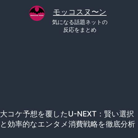
コ
モッコスヌ〜ン
ン
気になる話題ネットの
テ
反応をまとめ
ン
ツ
へ
ス
キ
ッ
プ
大コケ予想を覆したU-NEXT：賢い選択
と効率的なエンタメ消費戦略を徹底分析