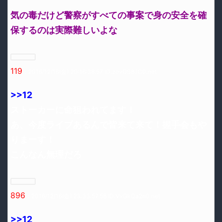
気の毒だけど警察がすべての事案で身の安全を確
保するのは実際難しいよな
119
：2016/12/16(金) 20:16:38.57 ID:zovOS8JC0.net
>>12
ストーカーに命狙われてます！
あ、今度ライブあるんで皆来て来て！握手会もや
りまーす！
こんなん無理だろ
896
：2016/12/16(金) 23:33:57.58 ID:VvGkQa2n0.net
>>12