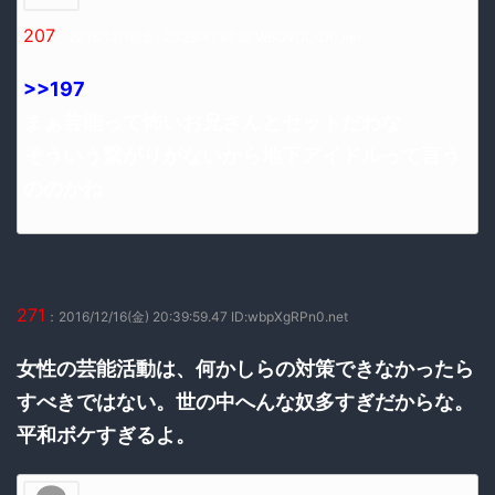
207
：2016/12/16(金) 20:29:47.88 ID:WBOVDUrD0.net
>>197
まぁ芸能って怖いお兄さんとセットだわな
そういう繋がりがないから地下アイドルって言う
ののかね
271
：2016/12/16(金) 20:39:59.47 ID:wbpXgRPn0.net
女性の芸能活動は、何かしらの対策できなかったら
すべきではない。世の中へんな奴多すぎだからな。
平和ボケすぎるよ。