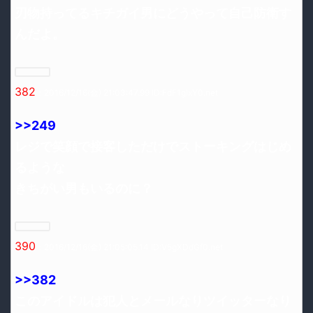
刃物持ってるキチガイ男にどうやって自己防衛す
んだよ。
382
：2016/12/16(金) 21:03:47.99 ID:FdF1gIxY0.net
>>249
レジで笑顔で接客しただけでストーキングはじめ
るような
きちがい男もいるのに？
390
：2016/12/16(金) 21:05:05.14 ID:V5gXDdGf0.net
>>382
このアイドルは犯人とメールなりツイッターなり