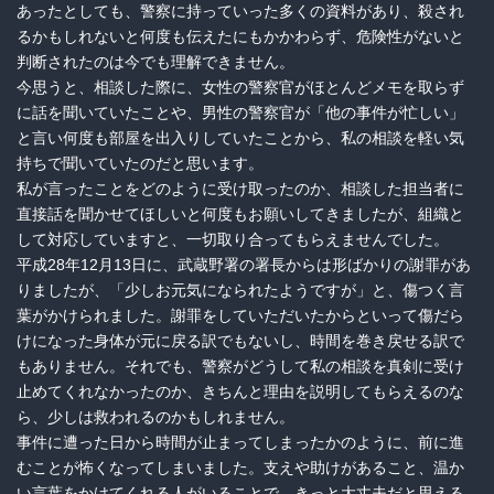
あったとしても、警察に持っていった多くの資料があり、殺され
るかもしれないと何度も伝えたにもかかわらず、危険性がないと
判断されたのは今でも理解できません。
今思うと、相談した際に、女性の警察官がほとんどメモを取らず
に話を聞いていたことや、男性の警察官が「他の事件が忙しい」
と言い何度も部屋を出入りしていたことから、私の相談を軽い気
持ちで聞いていたのだと思います。
私が言ったことをどのように受け取ったのか、相談した担当者に
直接話を聞かせてほしいと何度もお願いしてきましたが、組織と
して対応していますと、一切取り合ってもらえませんでした。
平成28年12月13日に、武蔵野署の署長からは形ばかりの謝罪があ
りましたが、「少しお元気になられたようですが」と、傷つく言
葉がかけられました。謝罪をしていただいたからといって傷だら
けになった身体が元に戻る訳でもないし、時間を巻き戻せる訳で
もありません。それでも、警察がどうして私の相談を真剣に受け
止めてくれなかったのか、きちんと理由を説明してもらえるのな
ら、少しは救われるのかもしれません。
事件に遭った日から時間が止まってしまったかのように、前に進
むことが怖くなってしまいました。支えや助けがあること、温か
い言葉をかけてくれる人がいることで、きっと大丈夫だと思える