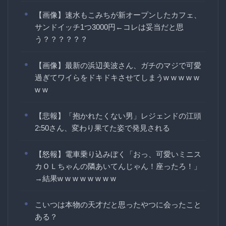
【画像】速水もこみちが新オープンしたカフェ、
サンドイッチ1つ3000円←コレは妥当だと思
う？？？？？？
【画像】最新の浜辺美波さん、ガチのマジで可愛
過ぎてワイらをドキドキさせてしまうw w w w w
w w
【悲報】「抱かれたくない男」レジェンドの江頭
2:50さん、変わり果てた姿で発見される
【怒報】電車乗り込みぼく「おっ、可愛いミニス
カＯＬちゃんの隣あいてんじゃん！座ったろ！」
→結果w w w w w w w w
こいつは本物の天才だと思ったやつに会ったこと
ある？