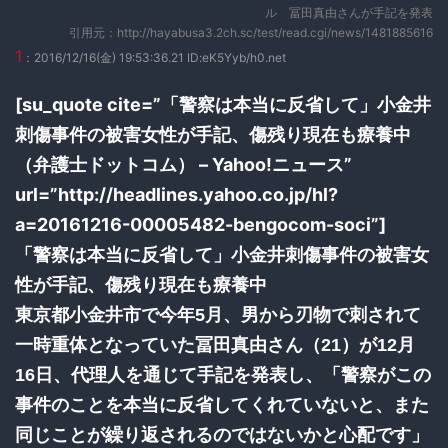
ル 冨田真由さんが手記を発表
引用元：http://hayabusa3.2ch.sc/test/read.cgi/news/1481885616
1
：2016/12/16(金) 19:53:36.21 ID:eK5Yyb/h0.net
[su_quote cite=”「警察は本当に反省して」小金井
刺傷事件の被害女性が手記、傷残り現在も療養中
（弁護士ドットコム） – Yahoo!ニュース”
url=”http://headlines.yahoo.co.jp/hl?
a=20161216-00005482-bengocom-soci”]
「警察は本当に反省して」小金井刺傷事件の被害女
性が手記、傷残り現在も療養中
東京都小金井市で今年5月、男から刃物で刺されて
一時重体となっていた冨田真由さん（21）が12月
16日、代理人を通じて手記を発表し、「警察がこの
事件のことを本当に反省してくれていないと、また
同じことが繰り返されるのではないかと心配です」