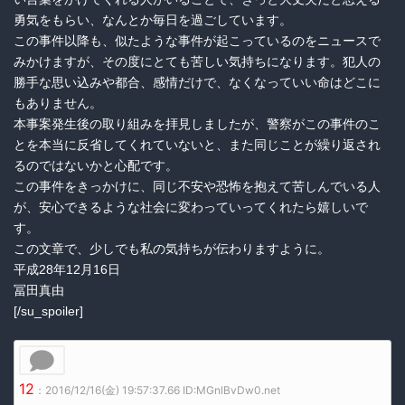
勇気をもらい、なんとか毎日を過ごしています。
この事件以降も、似たような事件が起こっているのをニュースで
みかけますが、その度にとても苦しい気持ちになります。犯人の
勝手な思い込みや都合、感情だけで、なくなっていい命はどこに
もありません。
本事案発生後の取り組みを拝見しましたが、警察がこの事件のこ
とを本当に反省してくれていないと、また同じことが繰り返され
るのではないかと心配です。
この事件をきっかけに、同じ不安や恐怖を抱えて苦しんでいる人
が、安心できるような社会に変わっていってくれたら嬉しいで
す。
この文章で、少しでも私の気持ちが伝わりますように。
平成28年12月16日
冨田真由
[/su_spoiler]
12
：2016/12/16(金) 19:57:37.66 ID:MGnlBvDw0.net