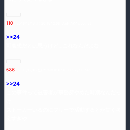
110
：2016/12/16(金) 20:15:12.98 ID:nNjAK4wo0.net
>>24
可哀想だとは思うけど…これなんだよな
586
：2016/12/16(金) 21:49:38.67 ID:JlIZiYyN0.net
>>24
この事件って被害者が事務所やめた時期なんだっ
け
ストーカーいるのにフリーで活動するとか甘く考
えすぎや