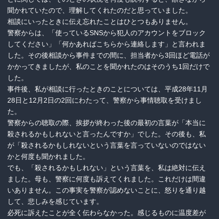
聞かれていたので、理解してくれたのだと思っていました。
相談にいったときに伝え忘れたことはひとつもありません。
警察からは、「使っているSNSから犯人のアカウントをブロック
してください」「何かあればこちらから連絡します」と言われま
した。その後相談から事件までの間に、担当者から3回ほど電話が
かかってきましたが、私のことを聞かれたのはそのうち1回だけで
した。
事件後、私が相談に行ったときのことについては、平成28年11月
28日と12月2日の2回にわたって、警察から事情聴取を受けまし
た。
警察からの聴取の際、挨拶が終わった後の最初の言葉が「本当に
殺されるかもしれないと言ったんですか」でした。その後も、私
が「殺されるかもしれないという言葉を言っていないのではない
かと何度も聞かれました。
でも、「殺されるかもしれない」という言葉を、私は絶対に伝え
ました。母も、警察に何度も訴えてくれました。これだけは間違
いありません。この事実を警察が認めないことに、怒りを通り越
して、悲しみを感じています。
必死に訴えたことが全く伝わらなかった。感じるものに温度差が