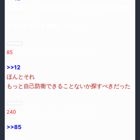
恋愛商法してるのに無対策ノーガード自己防衛ゼ
ロじゃねえ
さすがに全てを擁護しきれない
85
：2016/12/16(金) 20:10:36.02 ID:Ovxrmjia0.net
>>12
ほんとそれ
もっと自己防衛できることないか探すべきだった
240
：2016/12/16(金) 20:35:13.82 ID:KJigLvdF0.net
>>85
アホか