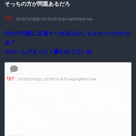
そっちの方が問題あるだろ
173
：2016/12/16(金) 20:25:25.19 ID:rngOSAjH0.net
自分の行動に反省すべき点は少しもなかったのかな
あ？
そのへんがまったく書かれてないね
197
：2016/12/16(金) 20:28:14.16 ID:wbpXgRPn0.net
アイドルは性を売り物にして、基地外を相手にし
なきゃいけないから何かしらの対策は必ず必要だ
よ。事件になったのは可哀想だと思うけど、危機
意識なさ過ぎるよ。