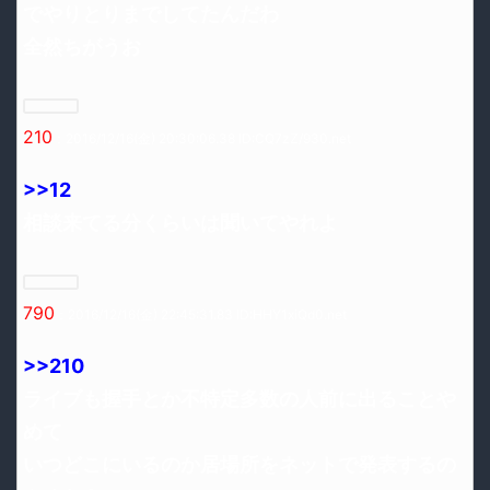
でやりとりまでしてたんだわ
全然ちがうお
210
：2016/12/16(金) 20:30:06.38 ID:CQ7zZ/930.net
>>12
相談来てる分くらいは聞いてやれよ
790
：2016/12/16(金) 22:45:31.83 ID:HHY1xiQd0.net
>>210
ライブも握手とか不特定多数の人前に出ることや
めて
いつどこにいるのか居場所をネットで発表するの