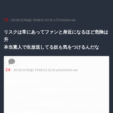
13
：2016/12/16(金) 19:58:07.42 ID:v7ZVUf240.net
リスクは常にあってファンと身近になるほど危険は
升
本当素人で生放送してる奴も気をつけるんだな
24
：2016/12/16(金) 19:59:33.52 ID:a/0oG4oV0.net
警察の対応が万全だったとは言わないけど
フリーランスで芸能活動するなら相応のリスクヘ
ッジ自分でしなよ
そんなことまで警察が面倒見てたら税金いくらあ
ったって足りるかよ