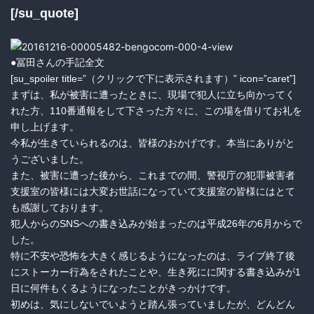
[/su_quote]
●冨田さんの手記全文
[su_spoiler title=”（クリックで下に表示されます）” icon=”caret”]
まずは、私が被害に遭ったときに、現場で犯人に立ち向かってく
れた方、110番通報をして下さった方々に、この場を借りてお礼を
申し上げます。
今私が生きていられるのは、皆様のおかげです。本当にありがと
うございました。
また、被害に遭った後から、これまでの間、警視庁の犯罪被害者
支援室の皆様には大変お世話になっていて支援室の皆様にはとて
も感謝しております。
犯人からのSNSへの書き込みが始まったのは平成26年の6月からで
した。
特に不安や恐怖を大きく感じるようになったのは、ライブ終了後
にストーカー行為をされたことや、生き死にに関する書き込みが1
日に何件もくるようになったことがきっかけです。
初めは、気にしないでいようと踏ん張っていましたが、どんどん