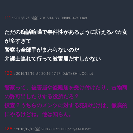
111
：2016/12/16(金) 20:15:14.66 ID:IvkPi47a0.net
ただの痴話喧嘩で事件性があるように訴えるバカ女
が多すぎて
警察も全部手がまわらないのだ
弁護士連れて行って被害届だすしかない
122
：2016/12/16(金) 20:16:47.57 ID:bTkSHhcO0.net
警察って、被害届や盗難届を受け付けたり、古物商
の許可出したりする役所だろ？
捜査？うちらのメンツに対する犯罪だけは、徹底的
にやるけどね。他は知らん。
126
：2016/12/16(金) 20:17:01.51 ID:EprCye4F0.net