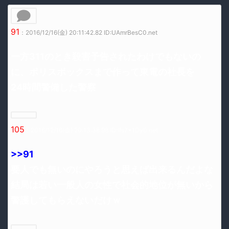
91
：2016/12/16(金) 20:11:42.82 ID:UAmrBesC0.net
一方311のとき殺害予告されたわけでもないの
に、ポリスボックスまで作って東電の社長を
24時間警備した警察
105
：2016/12/16(金) 20:13:38.98 ID:ifs7x1Dy0.net
>>91
要人でも無いのにやろうと思えば出来るんだよな
結局は若い一般人の女性で社会的地位が無いから
警護してもらえないだけｗ