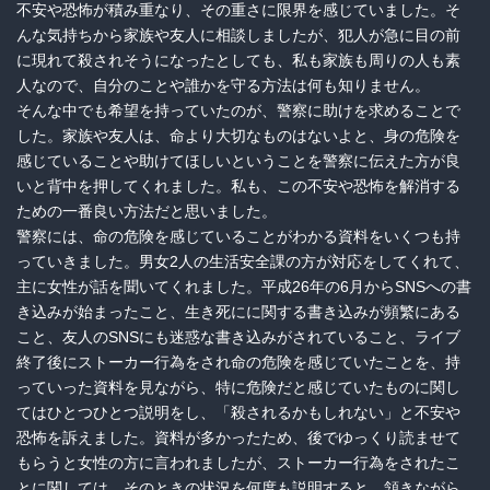
不安や恐怖が積み重なり、その重さに限界を感じていました。そ
んな気持ちから家族や友人に相談しましたが、犯人が急に目の前
に現れて殺されそうになったとしても、私も家族も周りの人も素
人なので、自分のことや誰かを守る方法は何も知りません。
そんな中でも希望を持っていたのが、警察に助けを求めることで
した。家族や友人は、命より大切なものはないよと、身の危険を
感じていることや助けてほしいということを警察に伝えた方が良
いと背中を押してくれました。私も、この不安や恐怖を解消する
ための一番良い方法だと思いました。
警察には、命の危険を感じていることがわかる資料をいくつも持
っていきました。男女2人の生活安全課の方が対応をしてくれて、
主に女性が話を聞いてくれました。平成26年の6月からSNSへの書
き込みが始まったこと、生き死にに関する書き込みが頻繁にある
こと、友人のSNSにも迷惑な書き込みがされていること、ライブ
終了後にストーカー行為をされ命の危険を感じていたことを、持
っていった資料を見ながら、特に危険だと感じていたものに関し
てはひとつひとつ説明をし、「殺されるかもしれない」と不安や
恐怖を訴えました。資料が多かったため、後でゆっくり読ませて
もらうと女性の方に言われましたが、ストーカー行為をされたこ
とに関しては、そのときの状況を何度も説明すると、頷きながら