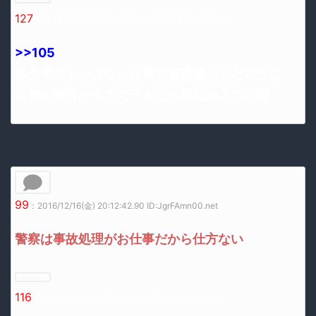
127
：2016/12/16(金) 20:17:02.41 ID:cZKfDWUG0.net
>>105
私企業のトップなら自費で警護雇えるだろうに
公費の警官が全力で守るとか馬鹿かよこの国
99
：2016/12/16(金) 20:12:42.90 ID:JgrFAmn00.net
警察は事故処理がお仕事だから仕方ない
116
：2016/12/16(金) 20:16:28.47 ID:cgJhJ9SE0.net