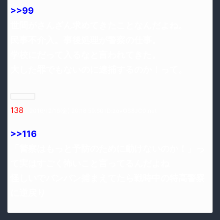
>>99
世間がさんざん求めてきたことなんだよね。
民事不介入。事後処理が警察の仕事。
学校にだって入るなと言われてきた。
大した罪でもないのに逮捕するのか！って。
138
：2016/12/16(金) 20:18:59.60 ID:zovOS8JC0.net
>>116
「警察はもっと予防のために動けないのか！」っ
て実はすごく怖いこと言ってるんだよね
怪しいでバンバン捕まえてたら戦時中の特高警察
に逆戻り