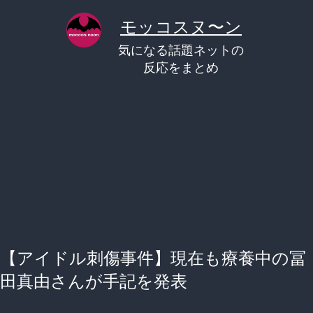
コ
モッコスヌ〜ン
ン
気になる話題ネットの
テ
反応をまとめ
ン
ツ
へ
ス
キ
ッ
プ
【アイドル刺傷事件】現在も療養中の冨
田真由さんが手記を発表