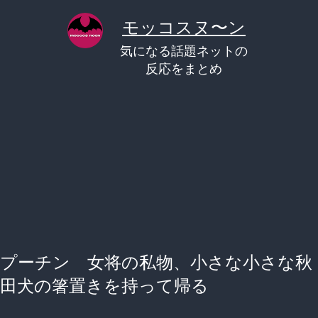
コ
モッコスヌ〜ン
ン
気になる話題ネットの
テ
反応をまとめ
ン
ツ
へ
ス
キ
ッ
プ
プーチン 女将の私物、小さな小さな秋
田犬の箸置きを持って帰る