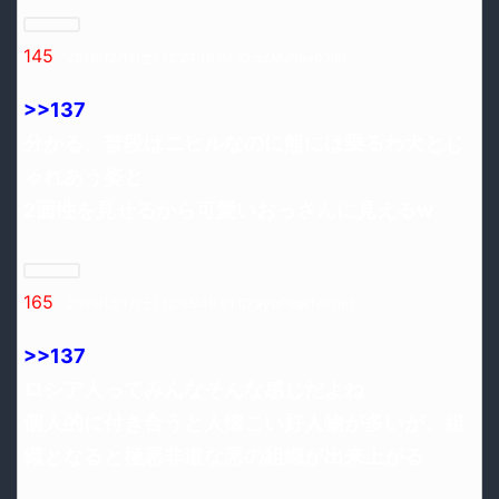
145
：2016/12/17(土) 12:24:16.07 ID:pZMJ/rnv0.net
>>137
分かる、普段はニヒルなのに熊には乗るわ犬とじ
ゃれあう姿と
2面性を見せるから可愛いおっさんに見えるw
165
：2016/12/17(土) 12:35:49.01 ID:aybP8qkN0.net
>>137
ロシア人ってみんなそんな感じだよね
個人的に付き合うと人懐こい好人物が多いが、組
織となると極悪非道な悪の組織が出来上がる