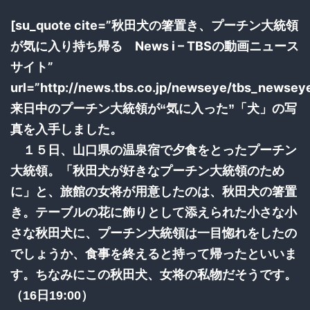
[su_quote cite=”秋田犬の箸置き、プーチン大統領
が気に入り持ち帰る News i – TBSの動画ニュース
サイト”
url=”http://news.tbs.co.jp/newseye/tbs_newse
来日中のプーチン大統領が“気に入った”「犬」の写
真を入手しました。
１５日、山口県の温泉宿で夕食をとったプーチン
大統領。「秋田犬が好きなプーチン大統領のため
に」と、旅館の女将が用意したのは、秋田犬の箸置
き。テーブルの花に飾りとして添えられた小さな小
さな秋田犬に、プーチン大統領は一目惚れをしたの
でしょうか、食事を終えると持って帰ったといいま
す。ちなみにこの秋田犬、女将の私物だそうです。
（16日19:00）