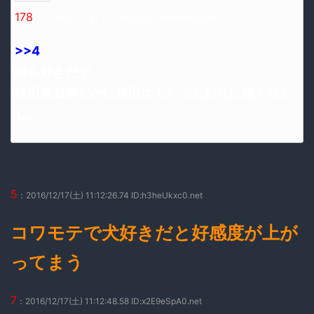
178
：2016/12/17(土) 12:41:49.58 ID:ioK9Fqfw0.net
>>4
猫も好きだぞ
秋田県知事だかに秋田犬もらったお礼に猫くれた
し。
5
：2016/12/17(土) 11:12:26.74 ID:h3heUkxc0.net
コワモテで犬好きだと好感度が上が
ってまう
7
：2016/12/17(土) 11:12:48.58 ID:x2E9eSpA0.net