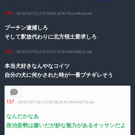
136
：2016/12/17(土) 12:18:54.28 ID:YkyzmfLx0.net
プーチン逮捕しろ
そして釈放代わりに北方領土要求しろ
124
：2016/12/17(土) 12:12:14.75 ID:k5XvE95J0.net
本当犬好きなんやなコイツ
自分の犬に何かされた時が一番ブチギレそう
137
：2016/12/17(土) 12:20:28.24 ID:xRrHGxF70.net
なんだかなあ
政治姿勢は嫌いだが妙な魅力があるオッサンだよ