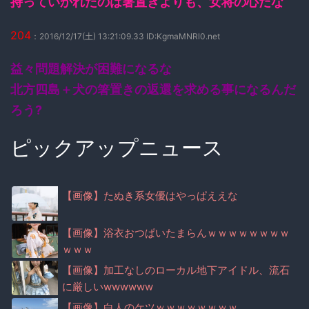
持っていかれたのは箸置きよりも、女将の心だな
204
：2016/12/17(土) 13:21:09.33 ID:KgmaMNRl0.net
益々問題解決が困難になるな
北方四島＋犬の箸置きの返還を求める事になるんだ
ろう?
ピックアップニュース
【画像】たぬき系女優はやっぱええな
【画像】浴衣おつぱいたまらんｗｗｗｗｗｗｗｗ
ｗｗｗ
【画像】加工なしのローカル地下アイドル、流石
に厳しいwwwwww
【画像】白人のケツｗｗｗｗｗｗｗｗ