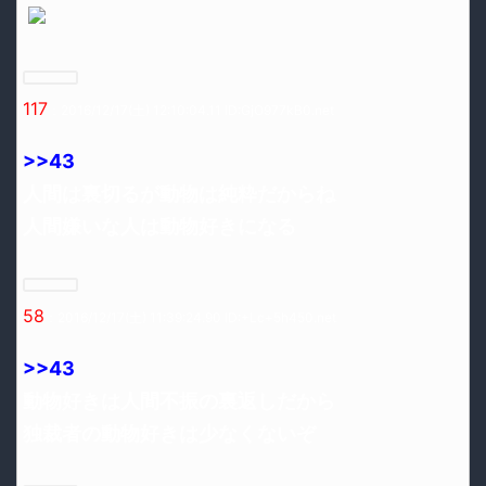
117
：2016/12/17(土) 12:10:04.11 ID:GjO977kB0.net
>>43
人間は裏切るが動物は純粋だからね
人間嫌いな人は動物好きになる
58
：2016/12/17(土) 11:39:24.90 ID:+Lc+5h450.net
>>43
動物好きは人間不振の裏返しだから
独裁者の動物好きは少なくないぞ