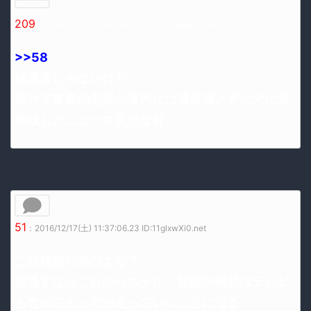
209
：2016/12/17(土) 13:25:00.13 ID:XJNaAikQ0.net
>>58
独裁者じゃないけど
海外で富豪の老婆が身内には遺産残さずに犬に遺
産残したニュース見たな昔
51
：2016/12/17(土) 11:37:06.23 ID:11glxwXi0.net
これ窃盗行為だよな？
見逃すならこれからホテル・旅館の備品はテレビ
も含めてもってかえっていいことになる