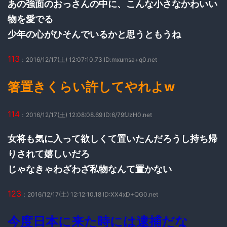
あの強面のおっさんの中に、こんな小さなかわいい
物を愛でる
少年の心がひそんでいるかと思うともうね
113
：2016/12/17(土) 12:07:10.73 ID:mxumsa+q0.net
箸置きくらい許してやれよw
114
：2016/12/17(土) 12:08:08.69 ID:6/79fJzH0.net
女将も気に入って欲しくて置いたんだろうし持ち帰
りされて嬉しいだろ
じゃなきゃわざわざ私物なんて置かない
123
：2016/12/17(土) 12:12:10.18 ID:XX4xD+QG0.net
今度日本に来た時には逮捕だな