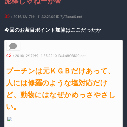
泥棒じゃねーかw
35
：2016/12/17(土) 11:32:21.09 ID:7jATxeut0.net
今回のお茶目ポイント加算はここだったか
43
：2016/12/17(土) 11:35:22.10 ID:4s8fOBiG0.net
プーチンは元ＫＧＢだけあって、
人には修羅のような塩対応だけ
ど、動物にはなぜかめっさやさし
い。