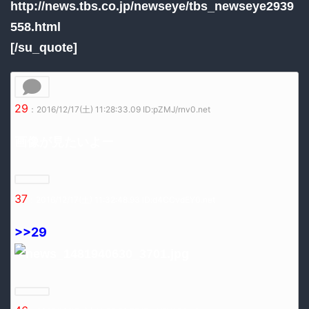
http://news.tbs.co.jp/newseye/tbs_newseye2939
558.html
[/su_quote]
29
：2016/12/17(土) 11:28:33.09 ID:pZMJ/rnv0.net
画像が見たいよー
37
：2016/12/17(土) 11:32:48.93 ID:d4CCvdEY0.net
>>29