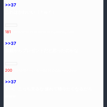
>>37
これはかわいい（＾ω＾）
181
：2016/12/17(土) 12:44:39.52 ID:yLE0/5sp0.net
>>37
旅館からプレゼントだと思ったのかな
200
：2016/12/17(土) 13:17:06.05 ID:DOe7vbdJ0.net
>>37
やべ、こっち見るな 連れて帰りたくなるだろ
www