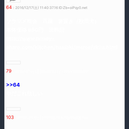
64
：2016/12/17(土) 11:40:37.16 ID:Zb+oiPqy0.net
ソラマメ商会 豆屋 箸置き（秋田犬）
本体価格 850円 送料別
http://www.honey-
share.com/kitchen/hasioki/mame/akita.html
79
：2016/12/17(土) 11:44:42.97 ID:2yUv1hbX0.net
>>64
やだこれ欲しい
103
：2016/12/17(土) 11:57:01.46 ID:Rp/x/HYj0.net