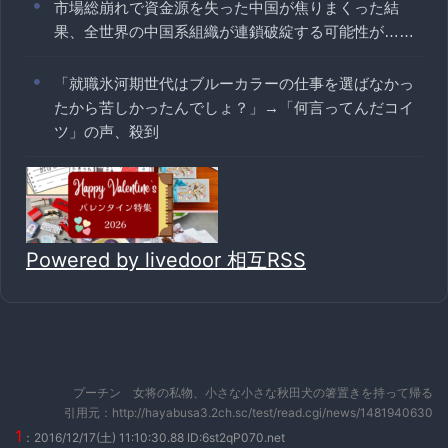
市場総崩れで資金源を失った中国が焦りまくった結
果、全世界の中国系組織が連鎖破綻する可能性が……
「就職氷河期世代はブルーカラーの仕事を選ばなかっ
たから苦しかったんでしょ？」→「何言ってんだコイ
ツ」の声、殺到
Powered by livedoor 相互RSS
プーチン 女将の私物、小さな小さな秋田犬の箸置きを持って帰る
引用元：http://hayabusa3.2ch.sc/test/read.cgi/news/1481940630
1
：2016/12/17(土) 11:10:30.88 ID:6st2qP070.net