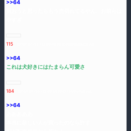
>>64
買おうと思ったらもう売切れてるやん、お前らは
やすぎ
115
：2016/12/17(土) 12:08:46.05 ID:NtWGM9kC0.net
>>64
これは犬好きにはたまらん可愛さ
184
：2016/12/17(土) 12:49:34.19 ID:TFViPvPa0.net
>>64
あああああ
本当に欲しい人が買ったのなら許す