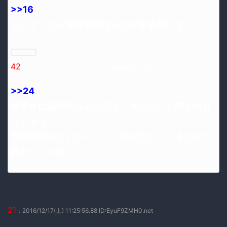
>>16
もしそうなら安倍有能なんだがまあ無いな
42
：2016/12/17(土) 11:34:17.25 ID:uMs9i9fz0.net
>>24
箸置きに盗聴器仕込んでも、大したこと聞き出せ
なさそう。
普段箸使わないだろうし、引き出しにしまわれて
終わりじゃね？
21
：2016/12/17(土) 11:25:56.88 ID:EyuF9ZMH0.net