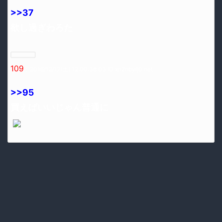
>>37
欲し過ぎわろた
109
：2016/12/17(土) 12:00:38.03 ID:xn2nbyIj0.net
>>95
買えばいいじゃん普通に