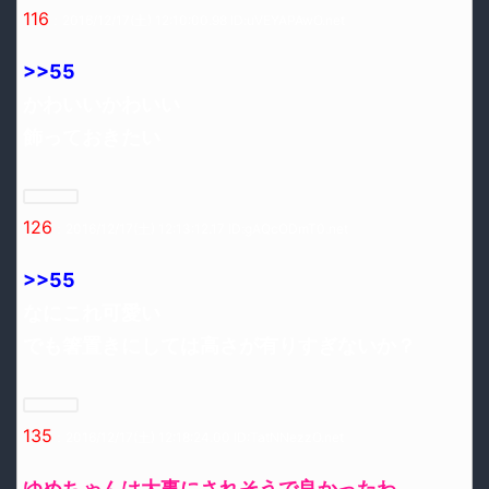
116
：2016/12/17(土) 12:10:00.98 ID:uVEYAPAwO.net
>>55
かわいいかわいい
飾っておきたい
126
：2016/12/17(土) 12:13:12.17 ID:gAQcODmT0.net
>>55
なにこれ可愛い
でも箸置きにしては高さが有りすぎないか？
135
：2016/12/17(土) 12:18:24.00 ID:TatNNezzO.net
ゆめちゃんは大事にされそうで良かったわ