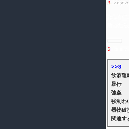
3
：2016/12/1
たしかに
酔ったら
6
：2016/12/
>>3
飲酒運
暴行
強姦
強制わ
器物破
関連す