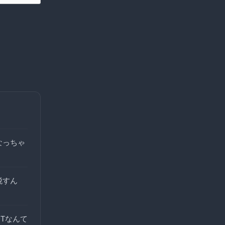
なっちゃ
税すん
Tなんて