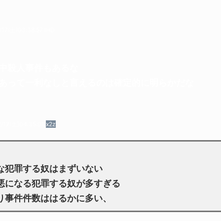
/17(土)03:38:57 lHD
中殺人事件もあるな
あって一利なしと言えるのは確定的に明らかだな
/17(土)04:35:01
x2z
な犯罪する奴はまずいない
悪になる犯罪する奴が多すぎる
り事件件数ははるかに多い、