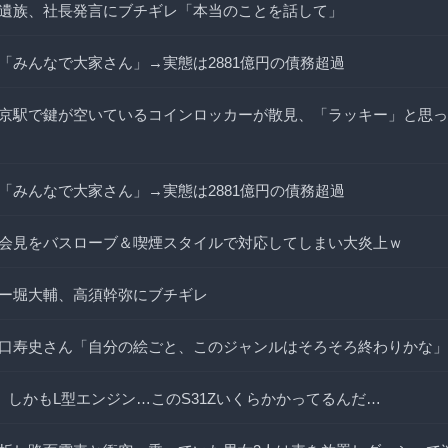
遺族、社長発言にブチギレ「本当のことを話して」
「みんなで大家さん」→実態は2881億円の債務超過
京駅で鍵が空いているコインロッカーが散見、「ラッキー」と思っ
「みんなで大家さん」→実態は2881億円の債務超過
会見をバスローブ＆喫煙スタイルで対応してしまい大炎上ｗ
ー堀大輔、高須幹弥にブチギレ
口寿史さん「自分の絵ごと、このジャンルはそろそろ終わりかな」
s。しかもL型エンジン…このS31Zいくらかかってるんだ…