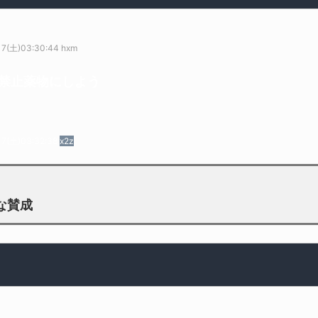
17(土)03:30:44 hxm
禁止薬物にしよう
17(土)03:32:38
x2z
な賛成