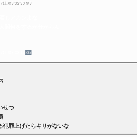
7(土)03:32:30 9t3
酒もアカンよな
人間何をするか分からん
17(土)03:33:19
x2z
転
いせつ
損
る犯罪上げたらキリがないな