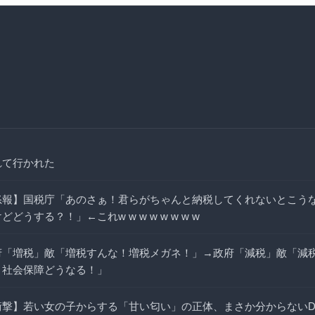
れて行かれた
怒報】国税庁「あのさぁ！君らがちゃんと納税してくれないとこう
どどうする？！」←これw w w w w w w w
府「増税」敵「増税すんな！増税メガネ！」→政府「減税」敵「減
！社会保障どうなる！」
衝撃】若い女の子からする「甘い匂い」の正体、まさか分からないD