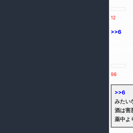
12
：2016/12
>>6
急性アル
酒は百害
98
：2016/12
>>6
みたい
酒は害
薬中よ