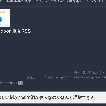
折し路面電車と衝突 乗っていた男女3人は車を放置しダッシュで
vedoor 相互RSS
酒って禁止薬物に指定す
引用元：http://hayabusa.open2ch.net/test/read.cgi/news4v
7(土)03:30:23
x2z
覚せい剤がだめで酒がおｋなのかほんと理解できん