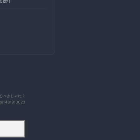
逃走中
るべきじゃね？
ip/1481913023