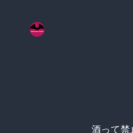
コ
ン
テ
ン
ツ
へ
ス
キ
ッ
プ
酒って禁