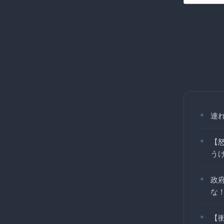
連
【
うけ
政
な
【