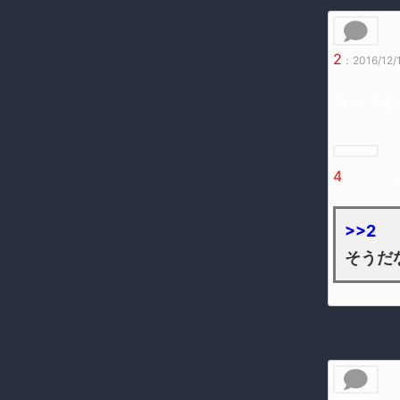
2
：2016/12/
タバコも
4
：2016/12/
>>2
そうだ