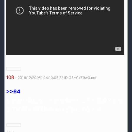
108
：2016/12/20(火) 04:10:05.22 ID:G3+CxZ9w0.net
>>64
しかめっ面になってから胸のところで貫通？する
までの間に時間差あるけどなんでなんや