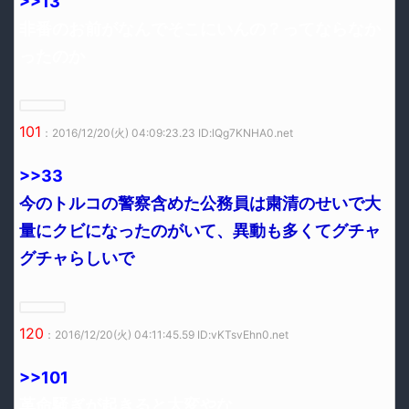
>>13
非番のお前がなんでそこにいんの？ってならなか
ったのか
101
：2016/12/20(火) 04:09:23.23 ID:lQg7KNHA0.net
>>33
今のトルコの警察含めた公務員は粛清のせいで大
量にクビになったのがいて、異動も多くてグチャ
グチャらしいで
120
：2016/12/20(火) 04:11:45.59 ID:vKTsvEhn0.net
>>101
革命騒ぎが起きると大変やな