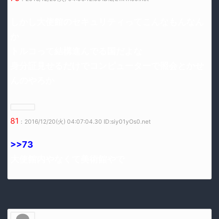
しかし大使館のセキュリティってこんなもんなん
か
トルコって結構進んでる国だよな
身分証見せるだけでコンピューターで照会とかせ
んのやろか
81
：2016/12/20(火) 04:07:04.30 ID:siy01yOs0.net
>>73
大使館内やなくて美術館やで