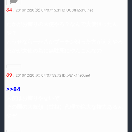
84
：2016/12/20(火) 04:07:15.31 ID:UC3tHZdh0.net
たかがお飾りの大使やろ？なんで大使狙ったん
や？
どうせなら一か八かプーチン狙った方がええやろ
たかが大使の為に無駄死にやんこんなの
89
：2016/12/20(火) 04:07:59.72 ID:b/E1k1h90.net
>>84
大使はお飾りやないぞ
その国の大統領（首相）代理で絶大な権力あるん
やぞ