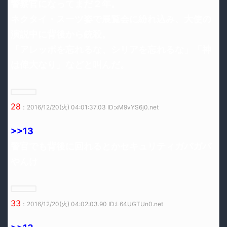
警察官になってまだ２年。
ネクタイ・スーツ姿で展覧会に紛れ込み、大使の
演説中に背後から銃殺。
「アレッポを忘れるな、シリアを忘れるな」「神
は偉大なり」などと叫んだ。
28
：2016/12/20(火) 04:01:37.03 ID:xM9vYS6j0.net
>>13
警官でも背後に回れるとかセキュリティガバガバ
やんけ
33
：2016/12/20(火) 04:02:03.90 ID:L64UGTUn0.net