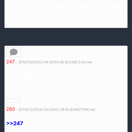
それもそうやけど、混沌とした場所に重石を乗っ
けといたのに取り除いたオバマのせいもあるやろ
247
：2016/12/20(火) 04:26:54.95 ID:LIIQC2Ji0.net
大使の暗殺っていつ以来や
下手したら戦争あるで
260
：2016/12/20(火) 04:29:02.28 ID:rD2tEZYW0.net
>>247