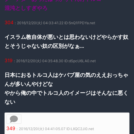
混沌としすぎやろ
304
：2016/12/20(火) 04:33:41.22 ID:5nQ1FPDYa.net
イスラム教自体が悪いとは思わないけどやらかす奴
とそうじゃない奴の区別がなぁ…
319
：2016/12/20(火) 04:35:48.30 ID:dSpcU6LA0.net
日本におるトルコ人はケバブ屋の気のええおっちゃ
んが多いんやけどな
やから俺の中でトルコ人のイメージはそんなに悪く
ない
349
：2016/12/20(火) 04:41:05.07 ID:LIIQC2Ji0.net