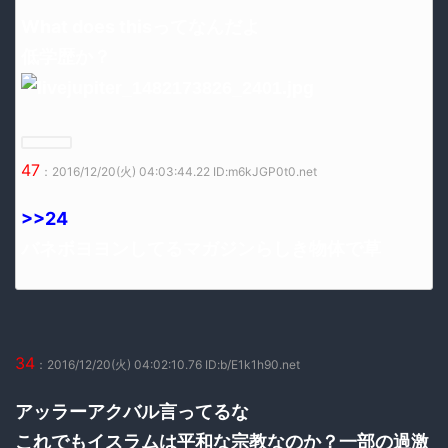
What does thisってなんだよ
低学歴か？
47
：2016/12/20(火) 04:03:44.22 ID:m6kJGP0t0.net
>>24
バネボヨヨンしてるマガジンらしき物体で草
34
：2016/12/20(火) 04:02:10.76 ID:b/E1k1h90.net
アッラーアクバル言ってるな
これでもイスラムは平和な宗教なのか？一部の過激