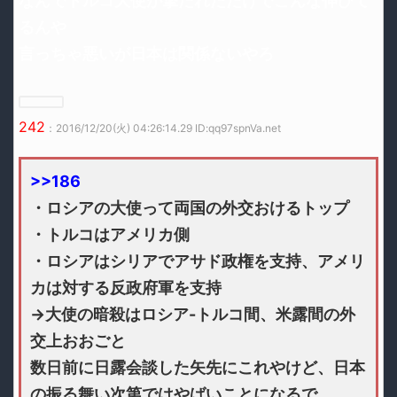
なんでトルコ大使が撃たれただけでこんな伸びて
るんや
言っちゃ悪いが日本は関係ないやろ
242
：2016/12/20(火) 04:26:14.29 ID:qq97spnVa.net
>>186
・ロシアの大使って両国の外交おけるトップ
・トルコはアメリカ側
・ロシアはシリアでアサド政権を支持、アメリ
カは対する反政府軍を支持
→大使の暗殺はロシア-トルコ間、米露間の外
交上おおごと
数日前に日露会談した矢先にこれやけど、日本
の振る舞い次第ではやばいことになるで