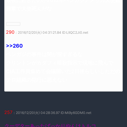
最後に起きたのが2012年ベンガジアメリカ大使館
襲撃で大使死んだな
290
：2016/12/20(火) 04:31:21.84 ID:LIIQC2Ji0.net
>>260
ベンガジの事件は闇が深すぎるな
クリントンがカダフィ暗殺指示で現地に飛んで
CIA工作員集めて会議開いた2日後らしいしただの
テロ組織の犯行に思えない
257
：2016/12/20(火) 04:28:36.97 ID:Mi9y6GDM0.net
クーデターあったばっかりやんけトルコ