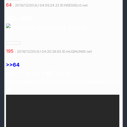
64
：2016/12/20(火) 04:05:24.22 ID:N5ESlIDc0.net
射殺の瞬間
195
：2016/12/20(火) 04:20:26.63 ID:mUQNUNlI0.net
>>64
ひぇっ…めっちゃ撃たれてる
http://www.youtube.com/embed/gHWCNGCeEL
M