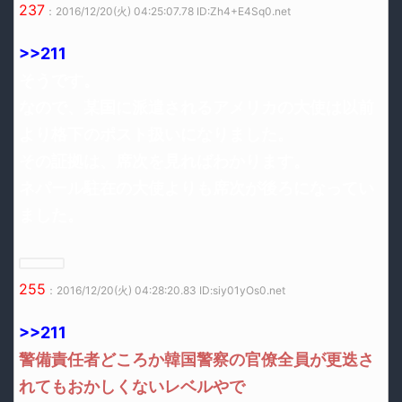
237
：2016/12/20(火) 04:25:07.78 ID:Zh4+E4Sq0.net
>>211
そうです。
なので、某国に派遣されるアメリカの大使は以前
より格下のポスト扱いになりました。
その証拠は、席次を見ればわかります。
ネパール駐在の大使よりも席次が後ろになってい
ました。
255
：2016/12/20(火) 04:28:20.83 ID:siy01yOs0.net
>>211
警備責任者どころか韓国警察の官僚全員が更迭さ
れてもおかしくないレベルやで