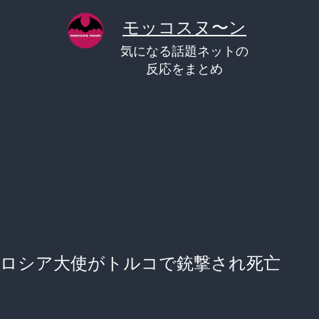
コ
モッコスヌ〜ン
ン
気になる話題ネットの
テ
反応をまとめ
ン
ツ
へ
ス
キ
ッ
プ
ロシア大使がトルコで銃撃され死亡