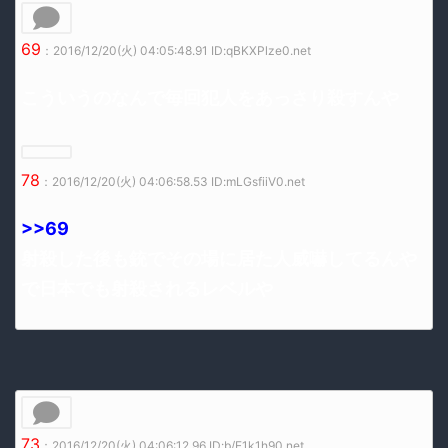
69
：2016/12/20(火) 04:05:48.91 ID:qBKXPlze0.net
こういうのなんで毎回犯人をあっさり殺すんや
78
：2016/12/20(火) 04:06:58.53 ID:mLGsfiiV0.net
>>69
射殺した後も銃でその場に居た人威嚇してるんや
で日本でも射殺されるレベルや
73
：2016/12/20(火) 04:06:12.96 ID:b/E1k1h90.net