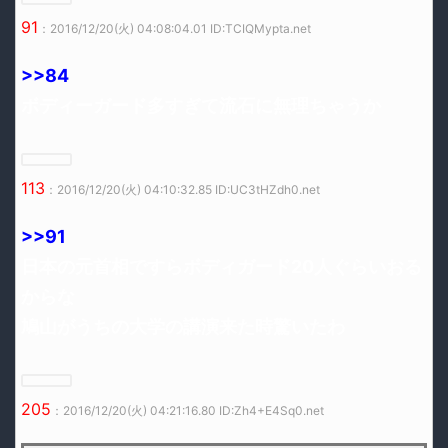
91
：2016/12/20(火) 04:08:04.01 ID:TCIQMypta.net
>>84
ボディーガード多すぎて流石に無理ちゃうか
113
：2016/12/20(火) 04:10:32.85 ID:UC3tHZdh0.net
>>91
日本の元首相ですらボディガード20人ぐらいおる
からな
鳩山がうちの大学の講演来た時驚いたわ
205
：2016/12/20(火) 04:21:16.80 ID:Zh4+E4Sq0.net