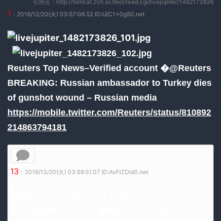
引用元：http://tomcat.2ch.sc/test/read.cgi/livejupiter/1482173826
1
：2016/12/20(火) 03:57:06.52 ID:U/C1+0g50.net
Reuters Top News–Verified account �@Reuters
BREAKING: Russian ambassador to Turkey dies
of gunshot wound – Russian media
https://mobile.twitter.com/Reuters/status/810892
214863794181
13
：2016/12/20(火) 03:59:51.07 ID:AvFIZDId0.net
外国のニュース聞いてまとめたったわ
犯人は非番のトルコ人警察官で、２２歳。