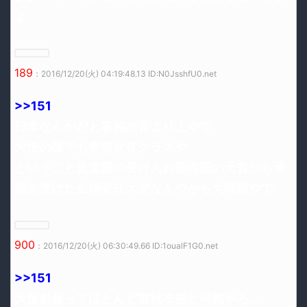
ょ
189
：2016/12/20(火) 04:19:48.13 ID:N0JsshfU0.net
>>151
日本なんかだと事務次官より上やで
大抵の国でも事務次官クラスや
ということ派遣国の受け入れ国両国の元首から承
認を受けた全権委任大使なんやから大問題やで
900
：2016/12/20(火) 06:30:49.66 ID:1oualF1G0.net
>>151
大使射殺ってほとんど宣戦布告と同義やろ…