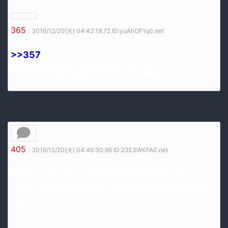
365
：2016/12/20(火) 04:42:19.72 ID:yuAhOF1q0.net
>>357
移民排斥の流れは加速するやろなあ…
405
：2016/12/20(火) 04:46:30.96 ID:23E3WKFA0.net
最近アメリカではイスラムのテロ起きないな
トランプ大統領が就任したらテロ起きまくるんや
ろか