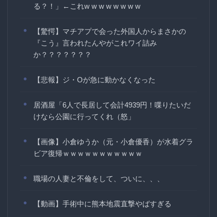
る？！」←これw w w w w w w w
【驚愕】マチアプで会った外国人からまさかの
『こう』言われたんやがこれワイ詰み
か？？？？？？？
【悲報】ジ・Oが急に動かなくなった
居酒屋「6人で長居して会計4939円！喋りたいだ
けなら公園に行ってくれ（怒」
【画像】小倉ゆうか（元・小倉優香）が水着グラ
ビア復帰ｗｗｗｗｗｗｗｗｗｗｗ
職場の人妻と不倫をして、ついに、、、
【動画】手術中に熊本地震直撃やばすぎる