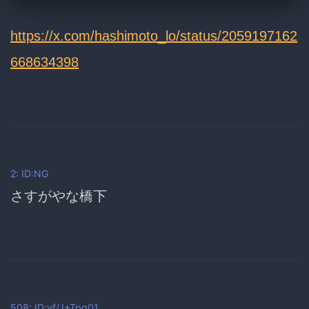
https://x.com/hashimoto_lo/status/2059197162
668634398
2: ID:NG
さすがやな橋下
508: ID:yf/J+Tpq01