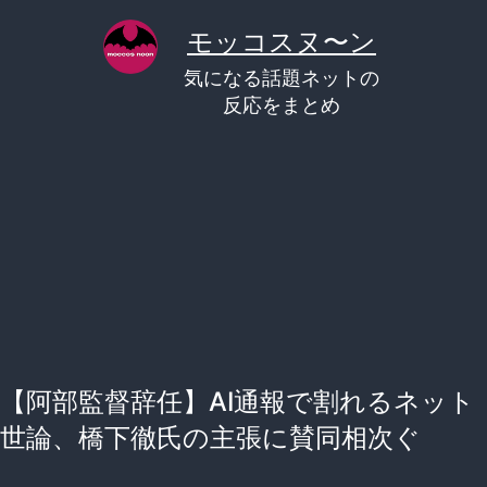
コ
モッコスヌ〜ン
ン
気になる話題ネットの
テ
反応をまとめ
ン
ツ
へ
ス
キ
ッ
プ
【阿部監督辞任】AI通報で割れるネット
世論、橋下徹氏の主張に賛同相次ぐ