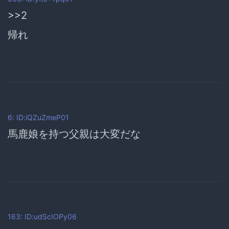
>>2
帰れ
6: ID:iQZuZmeP01
馬鹿娘を持つ父親は大変だな
163: ID:udScIOPy06