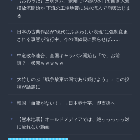
【おわった】三峡ダム、豪雨で13基の水門を開き大規
模放流開始か 下流の工場地帯に洪水流入で崩壊はじま
る
日本の古典作品が”現代にふさわしい表現”に強制変更
される事態が進行中、今の価値観に照らせば……
中道改革連合、全国キャラバン開始も「で、お前
誰？」状態ｗｗｗｗｗ
大竹しのぶ「戦争放棄の国であり続けよう」←この投
稿が話題に
韓国「血液がない！」→日本赤十字、即支援へ
【熊本地震】オールドメディアでは、絶っっっっっ対
に流れない動画