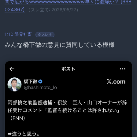
間で広がるwwwwwwwwwwwwww早々に復帰か？ [668
024367]
（スレ立て: 2026/05/27）
1: ID:限界社畜
＠スレ主
みんな橋下徹の意見に賛同している模様