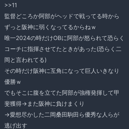
>>11
監督どころか阿部がヘッドで戦ってる時から
ずっと阪神に弱くなってるからねｗ
唯一2024の時だけOBに阿部が怒られて恐らく
コーチに指揮させてたときがあった(恐らく二
岡と言われてる)
その時だけ阪神に互角になって巨人いきなり
優勝ｗ
でもそこに腹を立てた阿部が強権発揮して甲
斐獲得→また阪神に負けまくり
→愛想尽かした二岡桑田駒田ら優秀な人らが
逃げ出す