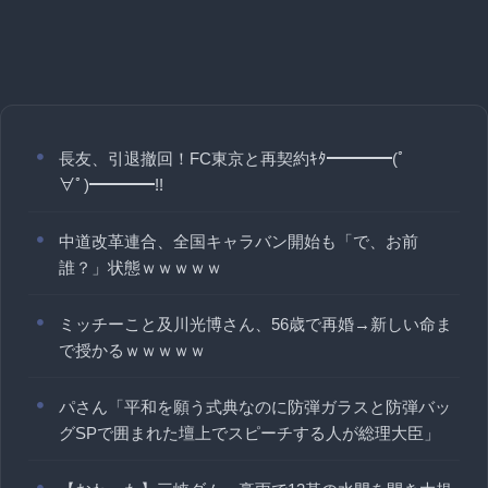
長友、引退撤回！FC東京と再契約ｷﾀ━━━━(ﾟ
∀ﾟ)━━━━!!
中道改革連合、全国キャラバン開始も「で、お前
誰？」状態ｗｗｗｗｗ
ミッチーこと及川光博さん、56歳で再婚→新しい命ま
で授かるｗｗｗｗｗ
パさん「平和を願う式典なのに防弾ガラスと防弾バッ
グSPで囲まれた壇上でスピーチする人が総理大臣」