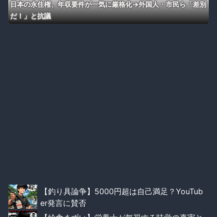
日本の永住権、年収要件が一気に厳格化→外国人・市民ら「差別
だ！」と抗議
【釣り具論争】5000円超は自己満足？YouTub
er発言に賛否