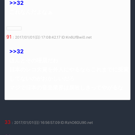
>>32
これなんだよなぁ
91
：2017/01/01(日) 17:08:42.17 ID:Kn6UfBwi0.net
>>32
ほんとその理屈だわ
日本のレコ大賞を外人にやるならこれまでに受賞
してないのがおかしいだろ
マジで日本の音楽業界は腐敗しきってやがるな
33
：2017/01/01(日) 16:56:57.09 ID:RzhO6GU90.net