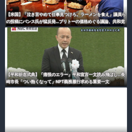
【米国】「泣き言やめて仕事見つけろ。ラーメンを食え」議員ら
の投稿にバンス氏が猛反発…ブリトーの価格めぐる議論、共和党
の内戦に発展
【平和祈念式典】「痛恨のエラー」平和宣言一文読み飛ばし…長
崎市長「つい熱くなって」NPT義務履行求める重要一文