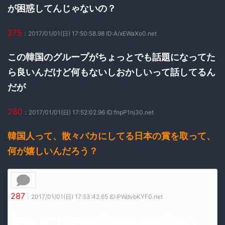
が困惑してんじゃないの？
275
：2017/01/01(日) 17:50:58.98 ID:A/xEWaXo0.net
この韓国のグループがちょっとでも話題になってた
ら良いんだけど何もないしおかしいって話してるん
だが
280
：2017/01/01(日) 17:52:02.96 ID:fnpP1nj30.net
韓国人って、散々バカにしてる日本の賞を取って、
何が嬉しいんだろう？
287
：2017/01/01(日) 17:53:42.65 ID:PWdvbKYF0.net
日本レコード大賞に支那人朝鮮人は必要無い。