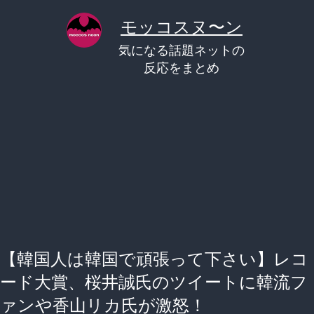
コ
モッコスヌ〜ン
ン
気になる話題ネットの
テ
反応をまとめ
ン
ツ
へ
ス
キ
ッ
プ
【韓国人は韓国で頑張って下さい】レコ
ード大賞、桜井誠氏のツイートに韓流フ
ァンや香山リカ氏が激怒！