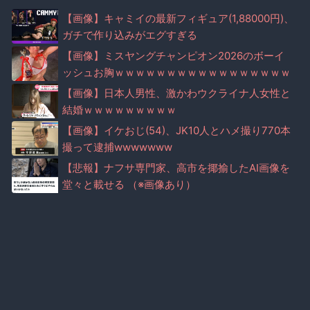
【画像】キャミイの最新フィギュア(1,88000円)、
ガチで作り込みがエグすぎる
【画像】ミスヤングチャンピオン2026のボーイ
ッシュお胸ｗｗｗｗｗｗｗｗｗｗｗｗｗｗｗｗｗ
ｗｗｗ
【画像】日本人男性、激かわウクライナ人女性と
結婚ｗｗｗｗｗｗｗｗｗ
【画像】イケおじ(54)、JK10人とハメ撮り770本
撮って逮捕wwwwwww
【悲報】ナフサ専門家、高市を揶揄したAI画像を
堂々と載せる （※画像あり）