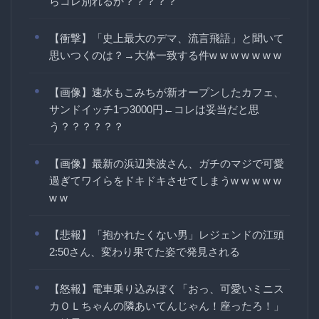
らコレ別れるか？？？？？
【衝撃】「史上最大のデマ、流言飛語」と聞いて
思いつくのは？→大体一致する件w w w w w w w
【画像】速水もこみちが新オープンしたカフェ、
サンドイッチ1つ3000円←コレは妥当だと思
う？？？？？？
【画像】最新の浜辺美波さん、ガチのマジで可愛
過ぎてワイらをドキドキさせてしまうw w w w w
w w
【悲報】「抱かれたくない男」レジェンドの江頭
2:50さん、変わり果てた姿で発見される
【怒報】電車乗り込みぼく「おっ、可愛いミニス
カＯＬちゃんの隣あいてんじゃん！座ったろ！」