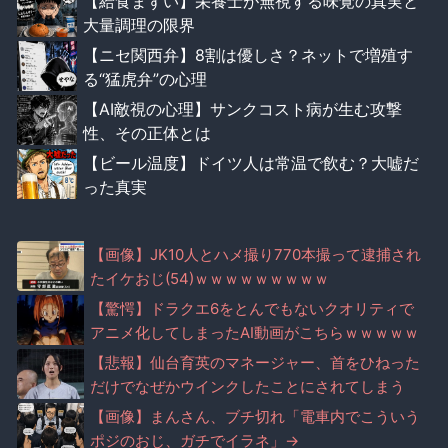
【給食まずい】栄養士が無視する味覚の真実と
大量調理の限界
【ニセ関西弁】8割は優しさ？ネットで増殖す
る“猛虎弁”の心理
【AI敵視の心理】サンクコスト病が生む攻撃
性、その正体とは
【ビール温度】ドイツ人は常温で飲む？大嘘だ
った真実
【画像】JK10人とハメ撮り770本撮って逮捕され
たイケおじ(54)ｗｗｗｗｗｗｗｗｗ
【驚愕】ドラクエ6をとんでもないクオリティで
アニメ化してしまったAI動画がこちらｗｗｗｗｗ
【悲報】仙台育英のマネージャー、首をひねった
だけでなぜかウインクしたことにされてしまう
【画像】まんさん、ブチ切れ「電車内でこういう
ポジのおじ、ガチでイラネ」→