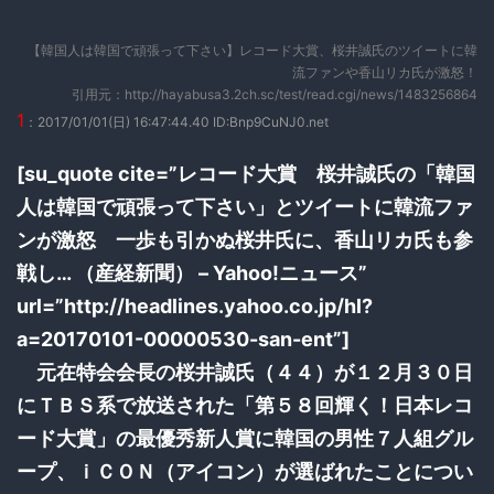
【韓国人は韓国で頑張って下さい】レコード大賞、桜井誠氏のツイートに韓
流ファンや香山リカ氏が激怒！
引用元：http://hayabusa3.2ch.sc/test/read.cgi/news/1483256864
1
：2017/01/01(日) 16:47:44.40 ID:Bnp9CuNJ0.net
[su_quote cite=”レコード大賞 桜井誠氏の「韓国
人は韓国で頑張って下さい」とツイートに韓流ファ
ンが激怒 一歩も引かぬ桜井氏に、香山リカ氏も参
戦し… （産経新聞） – Yahoo!ニュース”
url=”http://headlines.yahoo.co.jp/hl?
a=20170101-00000530-san-ent”]
元在特会会長の桜井誠氏（４４）が１２月３０日
にＴＢＳ系で放送された「第５８回輝く！日本レコ
ード大賞」の最優秀新人賞に韓国の男性７人組グル
ープ、ｉＣＯＮ（アイコン）が選ばれたことについ