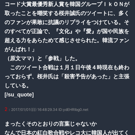
コード大賞最優秀新人賞を韓国グループＩｋＯＮが
取ったことを嘲笑する桜井誠氏のツイートに、多く
のファンが果敢に抗議のリプライをつけている。そ
のすべてが正論で、『文化』や『愛』が国や民族を
超える力をあらためて感じさせられた。韓流ファン
がんばれ！」
（原文ママ）と「参戦」した。
このツイート合戦は１月１日午後４時現在も終わ
っておらず、桜井氏は「殺害予告があった」と主張
している。
[/su_quote]
2
：2017/01/01(日) 16:48:29.34 ID:ydEHRIbg0.net
まったくそのとおりの言葉じゃないか
なんで日本の紅白歌合戦やレコ大に韓国人が出てく