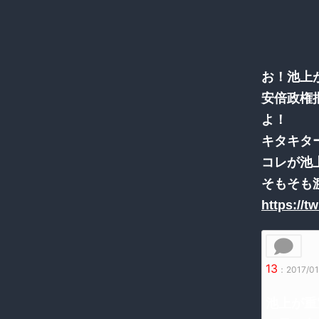
お！池上
安倍政権
よ！
キタキタ
コレが池
そもそも
https://t
13
：2017/01/
池上が重