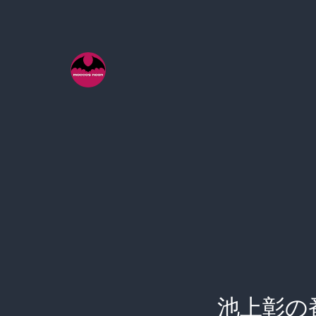
コ
ン
テ
ン
ツ
へ
ス
キ
ッ
プ
池上彰の