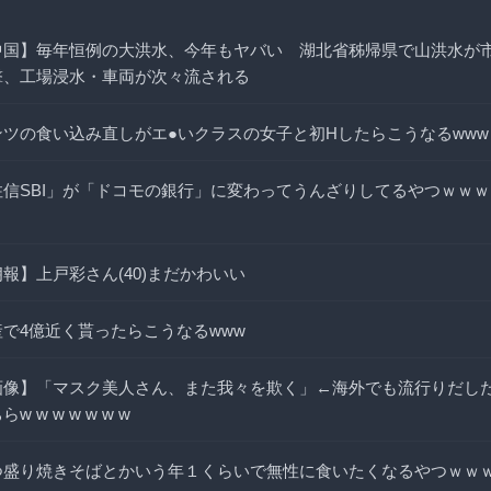
中国】毎年恒例の大洪水、今年もヤバい 湖北省秭帰県で山洪水が
撃、工場浸水・車両が次々流される
ンツの食い込み直しがエ●いクラスの女子と初Hしたらこうなるwww
住信SBI」が「ドコモの銀行」に変わってうんざりしてるやつｗｗ
報】上戸彩さん(40)まだかわいい
産で4億近く貰ったらこうなるwww
画像】「マスク美人さん、また我々を欺く」←海外でも流行りだし
らw w w w w w w
つ盛り焼きそばとかいう年１くらいで無性に食いたくなるやつｗｗ