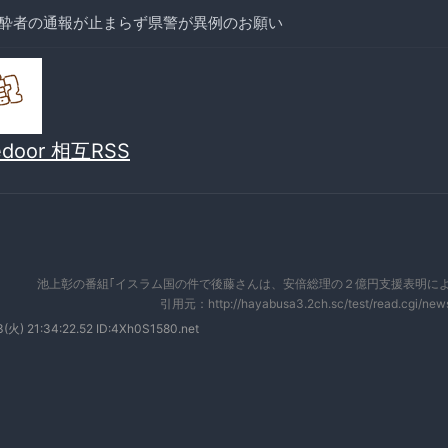
酔者の通報が止まらず県警が異例のお願い
vedoor 相互RSS
池上彰の番組｢イスラム国の件で後藤さんは、安倍総理の２億円支援表明によ
引用元：http://hayabusa3.2ch.sc/test/read.cgi/ne
(火) 21:34:22.52 ID:4Xh0S1580.net