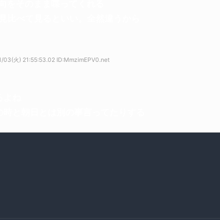
向をそのまま喋ってくれる
見比べて見るといい。全然違うから
/03(火) 21:55:53.02 ID:MmzimEPV0.net
るよね
の時と朝日とは別の事言ってたりする