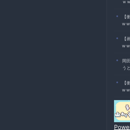
ｗ
【
w w
【
w w
岡
う
【
w w
Powe