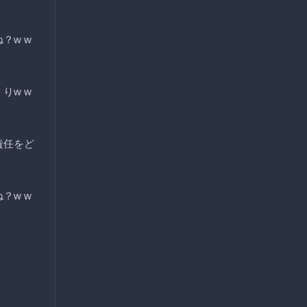
？w w
りw w
責任をど
？w w