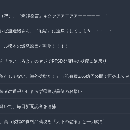
（25）、『爆弾発言』キタァアアアアアーーーーー！！
レビ渡邊渚さん、『地獄』に逆戻りしてしまう・・・・・
ール熊本の爆発原因が判明！！！！
ん「キスしろよ」のヤジでPTSD発症時の状態に逆戻り
旅行じゃない、海外活動だ！」→視察費2.65億円公開で再炎上ｗｗ
酔者の通報が止まらず県警が異例のお願い
疑いで、毎日新聞記者を逮捕
、高市政権の食料品減税を「天下の愚策」と一刀両断