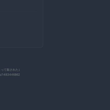
って殺された｣
ws/1483446862