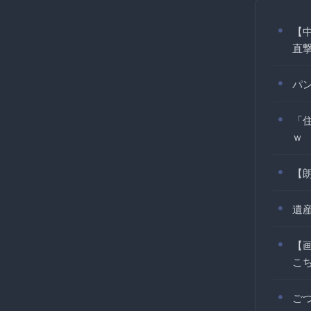
【
直
パ
「
ｗ
【朗
遺
【
こち
ご