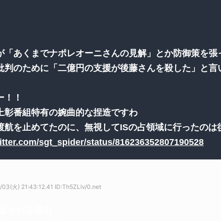
が「あくまでナポレオーニさんの見解」とか防御策を張
批判のために「二億円の支援が後藤さんを殺した」と言
ー！！
上彰番組特有の婉曲的な捏造ですわ
渡航を止めてたのに、無視してISの占領域に行ったのは
witter.com/sgt_spider/status/816236352807190528
03(火) 21:43:12.41 ID:Th5ZLlv/0.net
宝される理由