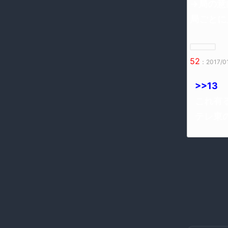
→局の意
局ごとに
52
：2017/01
>>13
これ有
テレ東