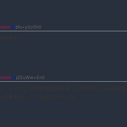
noon
id
:
Xs+pSz5h0
の厨房かｗ
noon
id
:
ZEuWw+En0
官 米大使に韓日軍事協定破棄への失望表明の自粛要請
ト自粛要請って、韓国はアホだね