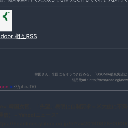
vedoor 相互RSS
韓国さん、米国にもオラつき始める。「GSOMIA破棄失望
引用元url：http:///test/read.cgi/ne
oon
id
:
7/phirJD0
title=”韓国次官、「失望」表明に自制要求＝米大使に不
信） – Yahoo!ニュース”
ttps://headlines.yahoo.co.jp/hl?a=20190828-0000