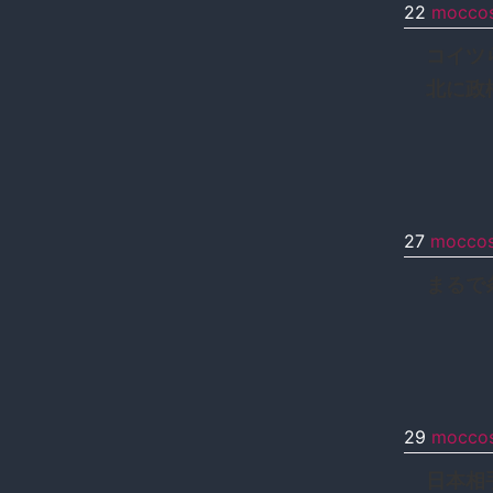
22
mocco
コイツ
北に政
27
mocco
まるで
29
mocco
日本相