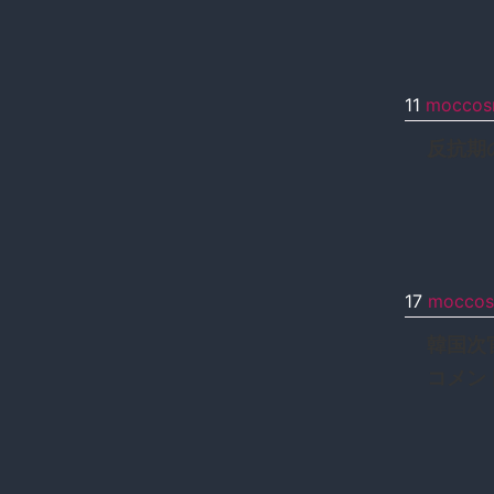
11
moccos
反抗期
17
moccos
韓国次
コメン