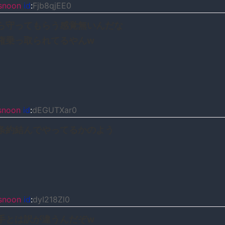
snoon
id
:
Fjb8qjEE0
ら守ってもらう感覚無いんだな
権乗っ取られてるやんw
snoon
id
:
dEGUTXar0
条約結んでやってるかのよう
snoon
id
:
dyI218Zl0
手とは訳が違うんだぞw