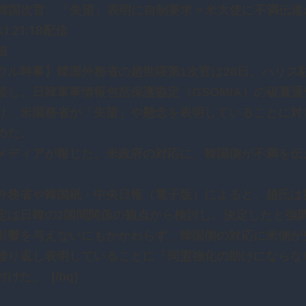
-kr”]韓国次官、「失望」表明に自制要求＝米大使に不満伝達
水) 21:18配信
信
ル時事】韓国外務省の趙世暎第1次官は28日、ハリス
談し、日韓軍事情報包括保護協定（GSOMIA）の破棄通
り、米国務省が「失望」や懸念を表明していることに対
めた。
ディアが報じた。米政府の対応に、韓国側が不満を伝
務省や韓国紙・中央日報（電子版）によると、趙氏は
定は日韓の2国間関係の観点から検討し、決定したと強
影響を与えないにもかかわらず、韓国側の対応に米側が
繰り返し表明していることに「同盟強化の助けにならな
けた。 [/bq]