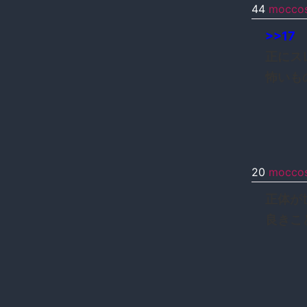
44
mocco
>>17
正にス
怖いも
20
mocco
正体が
良きこ