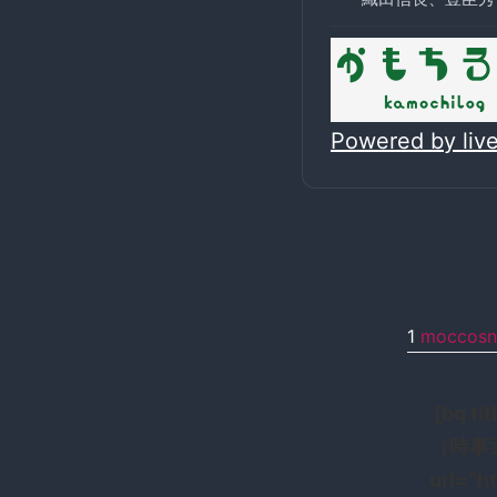
Powered by li
1
moccosn
[bq 
（時事通
url=”h