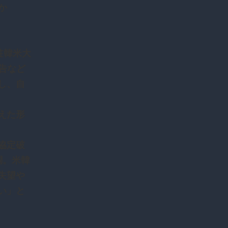
か
駐韓米大
告など
し、自
えた形
協定破
調。米韓
失望や
い」と