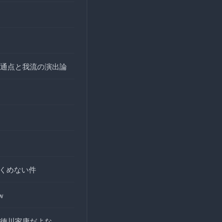
通点と我流の演出論
全くめない件
ｗ
徳川家康だよな