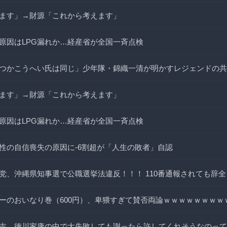
ます」→財源「これから考えます」
原因はLPG漏れか…経産省が全国一斉点検
つかこうへい氏は同じ」少年隊・錦織一清が明かすレジェンドの共
ます」→財源「これから考えます」
原因はLPG漏れか…経産省が全国一斉点検
性の自信喪失の原因に-6割超が「人生の敗者」自認
党、沖縄県知事選で公職選挙法違反！！！ 110番通報されても辞
ーのおいなり巻（600円）、卑猥すぎて賛否両論ｗｗｗｗｗｗｗｗ
吉、徳川家康の中で大失敗しても謝ったら許してくれそうなのって