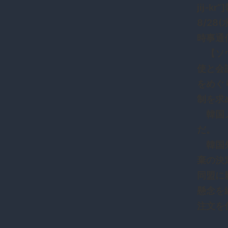
jij
8/28(
時事通
【ソウ
使と会
をめぐ
制を求
韓国メ
だ。
韓国外
棄の決
同盟に
懸念を
注文を付