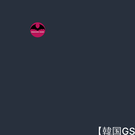
コ
ン
テ
ン
ツ
へ
ス
キ
ッ
プ
【韓国G