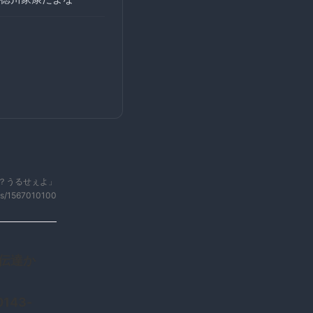
だ？うるせぇよ」
ws/1567010100
満伝達か
0143-