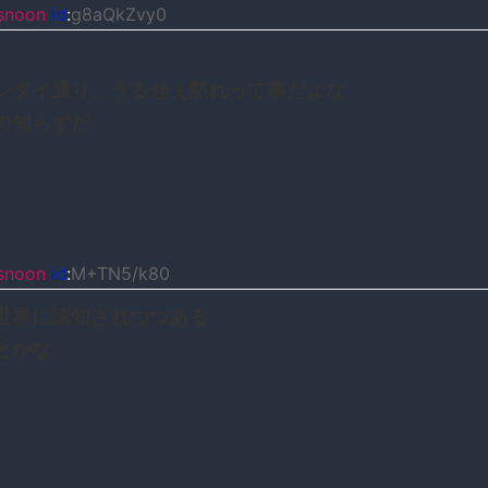
snoon
id
:
g8aQkZvy0
レタイ通り、うるせぇ黙れって事だよな
の知らずだ
snoon
id
:
M+TN5/k80
世界に認知されつつある
とかな