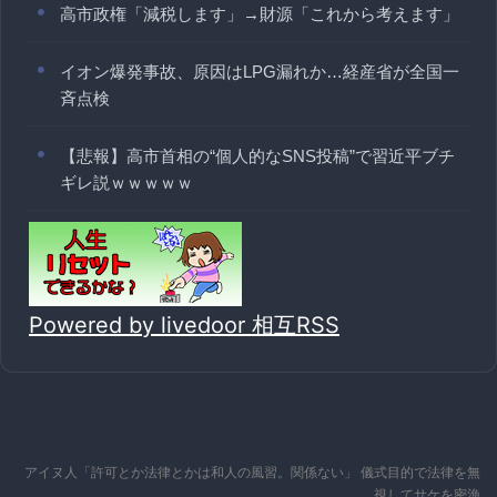
高市政権「減税します」→財源「これから考えます」
イオン爆発事故、原因はLPG漏れか…経産省が全国一
斉点検
【悲報】高市首相の“個人的なSNS投稿”で習近平ブチ
ギレ説ｗｗｗｗｗ
Powered by livedoor 相互RSS
アイヌ人「許可とか法律とかは和人の風習。関係ない」 儀式目的で法律を無
視してサケを密漁