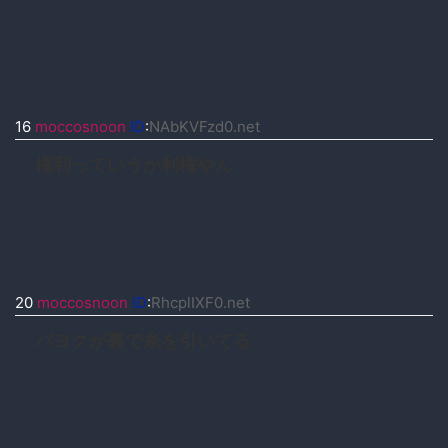
16
moccosnoon
ID
:
NAbKVFzd0.net
権利っていうか利権やん
20
moccosnoon
ID
:
RhcplIXF0.net
パヨクが裏で糸を引いてる