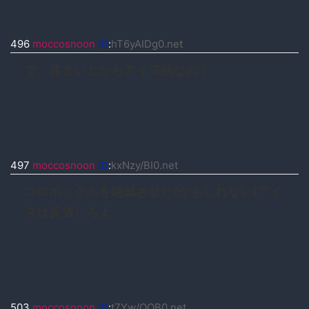
496
moccosnoon
ID
:
hT6yAIDg0.net
で、住まいとかもアイヌ的なの？
497
moccosnoon
ID
:
kxNzy/BI0.net
コロボックルを絶滅させた(かもしれない)アイ
ヌは反省しろよ
503
moccosnoon
ID
:
t7Yw/OOB0.net