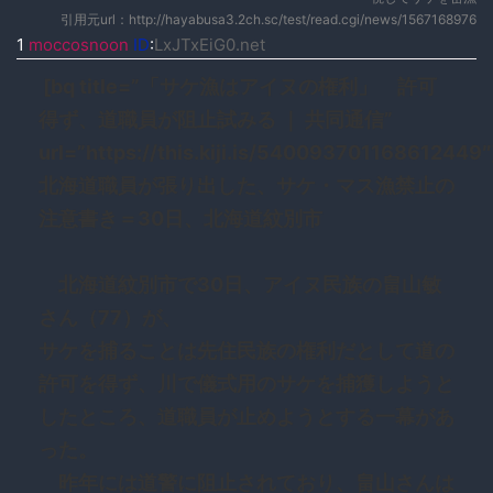
引用元url：http://hayabusa3.2ch.sc/test/read.cgi/news/1567168976
1
moccosnoon
ID
:
LxJTxEiG0.net
[bq title=”「サケ漁はアイヌの権利」 許可
得ず、道職員が阻止試みる ｜ 共同通信”
url=”https://this.kiji.is/540093701168612449″
北海道職員が張り出した、サケ・マス漁禁止の
注意書き＝30日、北海道紋別市
北海道紋別市で30日、アイヌ民族の畠山敏
さん（77）が、
サケを捕ることは先住民族の権利だとして道の
許可を得ず、川で儀式用のサケを捕獲しようと
したところ、道職員が止めようとする一幕があ
った。
昨年には道警に阻止されており、畠山さんは