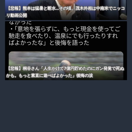
【悲報】熊本は猛暑と断水…その頃、茂木外相は中南米でニッコ
リ動画公開
【悲報】桐谷さん「人生かけて7億円貯めたのにガン発覚で死ぬ
かも。もっと素直に遊べばよかった」後悔の涙