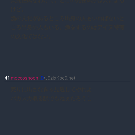
員先住民なわけで。どこの先住民かは人による
けど。
漁の文化があるところ出身の人もいればないと
ころ出身の人もいる。漁をするのはアイヌ特有
の文化ではない。
41
moccosnoon
ID
:
J9zlxKpc0.net
売りに出さなきゃ見逃してやれよ
バカスカ取る訳でもねぇだろうし