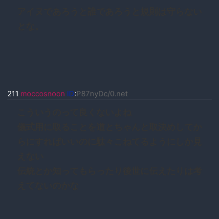
アイヌであろうと誰であろうと規則は守らない
とな。
211
moccosnoon
ID
:
P87nyDc/0.net
こういうのって良くないよね
儀式用に取ることを道とちゃんと取決めしてか
らにすればいいのに駄々こねてるようにしか見
えない
伝統とか知ってもらったり後世に伝えたりは考
えてないのかな