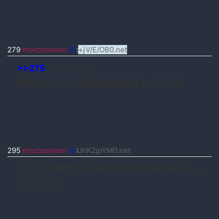
279
moccosnoon
ID
:
+jV/E/OB0.net
>>275
それだよな
利権なんてくそ制度が差別を生むんだよな
295
moccosnoon
ID
:
JhK2jpYM0.net
アイヌの風習なら日本の法律を自由に破れるっ
てことだな