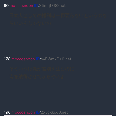
90
moccosnoon
ID
:
X5mrjf8S0.net
日本人としての権利は一切要らないというのな
らいいんじゃないの
178
moccosnoon
ID
:
syBWmkG+0.net
そういう行為が差別を生むのに
皆を納得させてからやれよ
196
moccosnoon
ID
:
ZxLgxkpq0.net