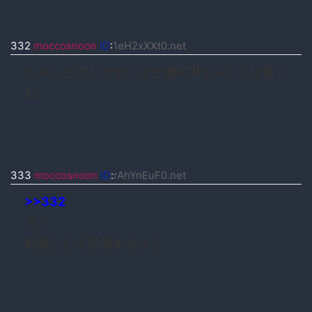
332
moccosnoon
ID
:
1eH2xXXt0.net
ちゃんと読んでないけど儀式用なら少しは良く
ね
333
moccosnoon
ID
:
rAhYnEuF0.net
>>332
ダメ
利権として定着するから