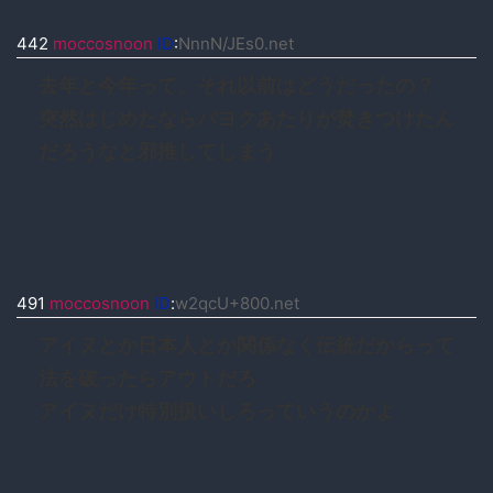
442
moccosnoon
ID
:
NnnN/JEs0.net
去年と今年って、それ以前はどうだったの？
突然はじめたならパヨクあたりが焚きつけたん
だろうなと邪推してしまう
491
moccosnoon
ID
:
w2qcU+800.net
アイヌとか日本人とか関係なく伝統だからって
法を破ったらアウトだろ
アイヌだけ特別扱いしろっていうのかよ