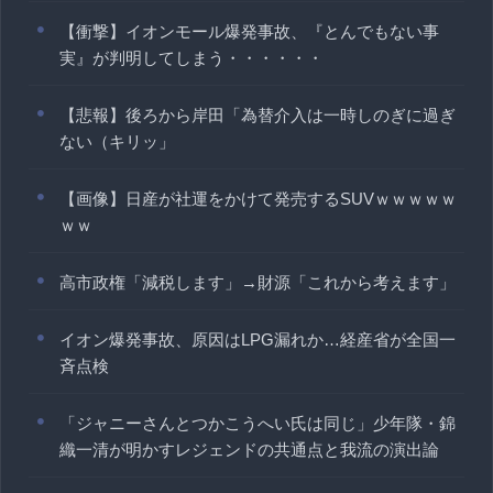
【衝撃】イオンモール爆発事故、『とんでもない事
実』が判明してしまう・・・・・・
【悲報】後ろから岸田「為替介入は一時しのぎに過ぎ
ない（キリッ」
【画像】日産が社運をかけて発売するSUVｗｗｗｗｗ
ｗｗ
高市政権「減税します」→財源「これから考えます」
イオン爆発事故、原因はLPG漏れか…経産省が全国一
斉点検
「ジャニーさんとつかこうへい氏は同じ」少年隊・錦
織一清が明かすレジェンドの共通点と我流の演出論