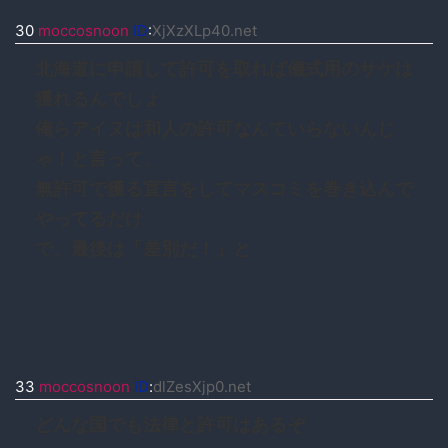
30
moccosnoon
ID
:
XjXzXLp40.net
北海道に申請して許可を取れば儀式用のサケは
獲れるんでしょ
俺らアイヌは和人の許可なんていらないんじ
ゃ！と言って、
無許可で獲る宣言をしてマスコミを巻き込んで
やってるだけ
で、最後は「差別だ！」と
33
moccosnoon
ID
:
dlZesXjp0.net
どんな国でも法律と許可はあるぞ