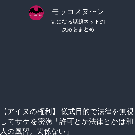
コ
モッコスヌ〜ン
ン
気になる話題ネットの
テ
反応をまとめ
ン
ツ
へ
ス
キ
ッ
プ
【アイヌの権利】 儀式目的で法律を無視
してサケを密漁「許可とか法律とかは和
人の風習。関係ない」