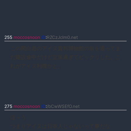
255
moccosnoon
ID
:
RZCzJcIm0.net
この間白老のアイヌ資料博物館の前を通ってま
だ建設途中だけど立派過ぎてビックリした。こ
れがアイヌ利権かと。
275
moccosnoon
ID
:
/bCwWSEfO.net
ほ～う
つまりアイヌは日本人じゃないって事だな