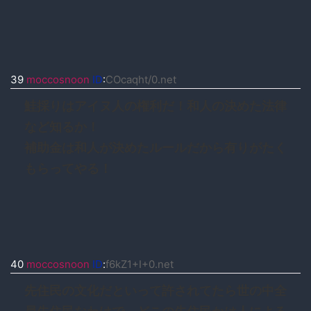
39
moccosnoon
ID
:
COcaqht/0.net
鮭採りはアイヌ人の権利だ！和人の決めた法律
など知るか！
補助金は和人が決めたルールだから有りがたく
もらってやる！
40
moccosnoon
ID
:
f6kZ1+I+0.net
先住民の文化だといって許されてたら世の中全