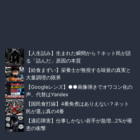
【人生詰み】生まれた瞬間から？ネット民が語
る「詰んだ」原因の本質
【給食まずい】栄養士が無視する味覚の真実と
大量調理の限界
【Googleレンズ】●●画像弾きでオワコン化の
声、代替はYandex
【国民食打線】4番角煮はありえない？ネット
民が選ぶ真の4番
【適応障害】仕事しかない若手が急増…2%が罹
患の衝撃