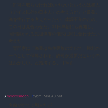
「許可を取らなければいけないというのは和人
（アイヌ以外の日本人）の考え方だ」と反発。
漁を実行する考えだったが、体調不良のため、
この日は見合わせた。31日早朝にも再開し、
同日開かれる先祖供養の儀式に間に合わせたい
考えだ。
専門家は「漁業は先住民族の文化で、権利の
一つとして保障される。許可が必要だというの
はおかしい」と指摘する。 [/bq]
6
moccosnoon
ID
:
ybmFM6EA0.net
名前がすでに和人だが