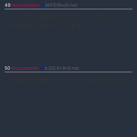
49
moccosnoon
ID
:
AiPEI9no0.net
これアイヌが差別されてるというアピール。
左巻きかぶれがやりそうな事。
50
moccosnoon
ID
:
r2GLX+8n0.net
日本の年金で暮らしてんなら日本の法律を守れ