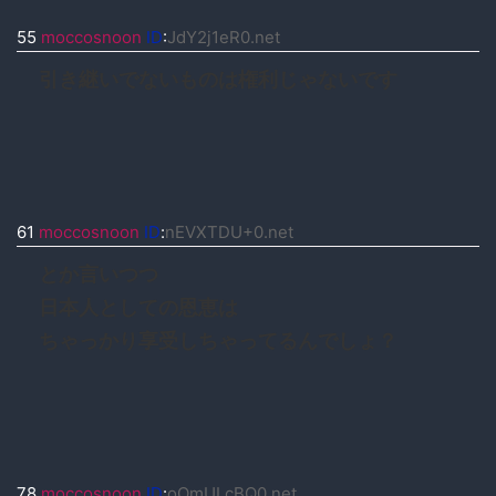
55
moccosnoon
ID
:
JdY2j1eR0.net
引き継いでないものは権利じゃないです
61
moccosnoon
ID
:
nEVXTDU+0.net
とか言いつつ
日本人としての恩恵は
ちゃっかり享受しちゃってるんでしょ？
78
moccosnoon
ID
:
oOmULcBQ0.net