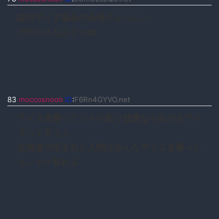
紋別アイヌ協会の会長さんらしい
ガチの人なんじゃね
83
moccosnoon
ID
:
F6Rn4GYVO.net
アイヌ名乗ってシャケ取り放題なら自分もアイ
ヌって言うよ
北海道で生まれた人間はみんなアイヌ名乗った
らシャケ取れる