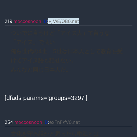
219
moccosnoon
ID
:
+jV/E/OB0.net
ついでに言うけど「アイヌ人」て言うな
「アイヌ」で良い
俺ら世代の4世、5世は日本人として教育を受
けてアイヌ語も話せない。
みんなと同じ日本人だ。
[dfads params=’groups=3297′]
254
moccosnoon
ID
:
exFnF/fV0.net
文化を守る話かと思ったら密漁とは