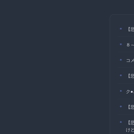
【
８
コ
【
ク
【
【
け