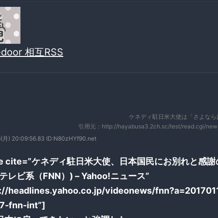
vedoor 相互RSS
ケネディ駐日米大使は「さよなら
引用元：http://hayabusa3.2ch.sc/test/read.cgi/ne
(月) 20:09:56.83 ID:N80zHYf90.net
uote cite=”ケネディ駐日米大使、日本国民にお別れと感
レビ系（FNN）) – Yahoo!ニュース”
p://headlines.yahoo.co.jp/videonews/fnn?a=201701
-fnn-int”]