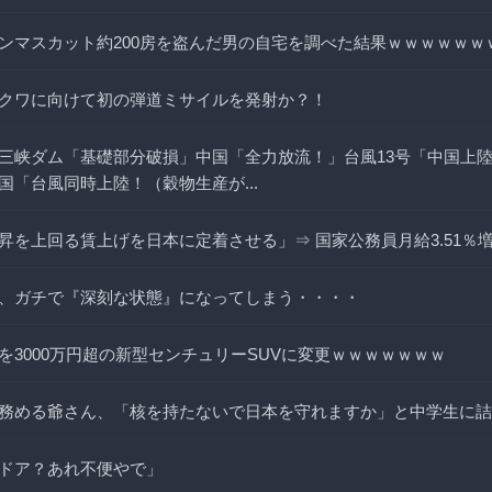
ンマスカット約200房を盗んだ男の自宅を調べた結果ｗｗｗｗｗｗ
クワに向けて初の弾道ミサイルを発射か？！
三峡ダム「基礎部分破損」中国「全力放流！」台風13号「中国上陸
国「台風同時上陸！（穀物生産が...
昇を上回る賃上げを日本に定着させる」⇒ 国家公務員月給3.51％
、ガチで『深刻な状態』になってしまう・・・・
を3000万円超の新型センチュリーSUVに変更ｗｗｗｗｗｗｗ
務める爺さん、「核を持たないで日本を守れますか」と中学生に詰
ドア？あれ不便やで」