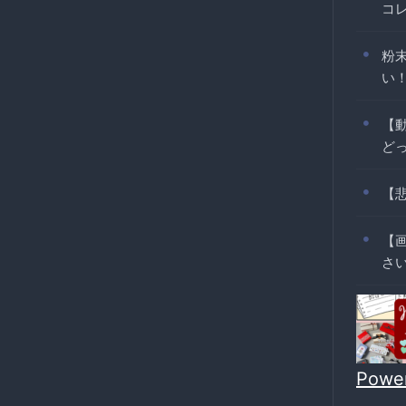
コ
粉
い
【
ど
【
【
さいw
Powe