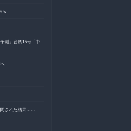
ｗｗ
予測」台風15号「中
増へ
問された結果……