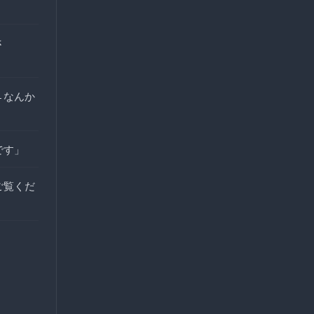
さ
←なんか
です」
ご覧くだ