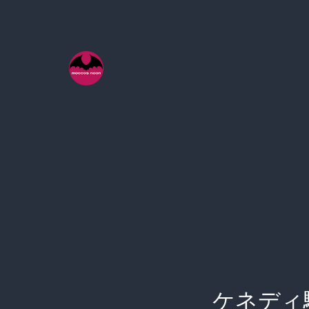
コ
ン
テ
ン
ツ
へ
ス
キ
ッ
プ
ケネディ