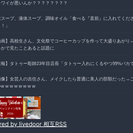
レワイが悪いんか？？？？？？？？
末スープ、液体スープ、調味オイル「食べる『直前』に入れてくだ
！！」
動画】高校生さん、文化祭でコーヒーカップを作って大盛りあがり
っかで見たことあると話題に
悲報】タトゥー彫師23年目店長「タトゥー入れにくるやつ99%バカ
画像】女芸人の吉住さん、メイクしたら普通に美人の部類だった→
 w w w w w w w
red by livedoor 相互RSS