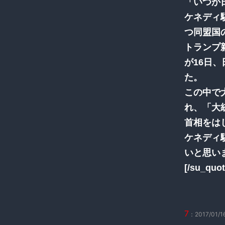
「いつか
ケネディ
つ同盟国
トランプ
が16日
た。
この中で
れ、「大
首相をは
ケネディ
いと思い
[/su_quot
7
：2017/01/16(