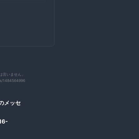
は言いません」
ws/1484564996
謝のメッセ
16-