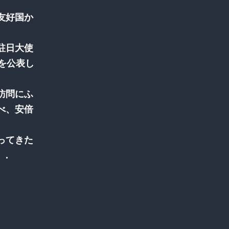
友好国か
駐日大使
を公表し
訪問にふ
べ、安倍
ってきた
.