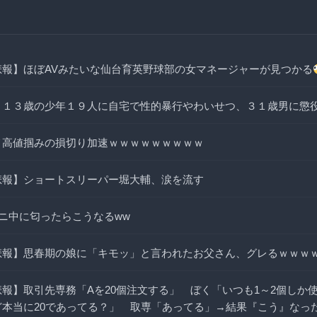
悲報】ほぼAVみたいな仙台育英野球部の女マネージャーが見つかる
～１３歳の少年１９人に自宅で性的暴行やわいせつ、３１歳男に懲
メ高値掴みの損切り加速ｗｗｗｗｗｗｗｗｗ
悲報】ショートスリーパー堀大輔、涙を流す
●ニ中に匂ったらこうなるww
悲報】思春期の娘に「キモッ」と言われたお父さん、グレるｗｗｗ
悲報】取引先専務「Aを20個注文する」 ぼく「いつも1～2個しか
ど本当に20であってる？」 取専「あってる」→結果『こう』なっ