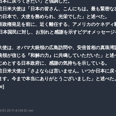
日本に戻ってきたい」と強調した。
駐日米大使は「日本の皆さん、こんにちは。最も緊密な
の日本で、大使を務められ、光栄でした」と述べた。
新政権発足を前に、近く離任する、アメリカのケネディ
、日本国民に対し、お別れと感謝を示すビデオメッセージ
大使は、オバマ大統領の広島訪問や、安倍首相の真珠湾
統領が信じる『和解の力』に共鳴していただいた」と述
じめとする日本政府に、感謝の気持ちを示している。
駐日米大使は「さよならは言いません。いつか日本に戻
ます。今まで本当にありがとうございました」と述べた。
e]
月) 20:11:41.59 ID:.net