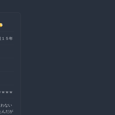
役１５年
ｗｗｗｗ
使わない
たんだが