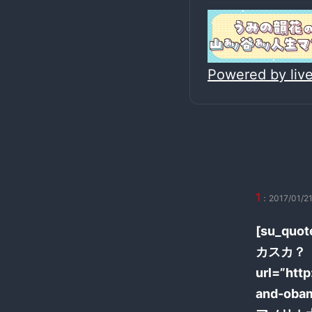
Powered by li
1
：2017/01/21
[su_q
カスカ？
url=”htt
and-obam