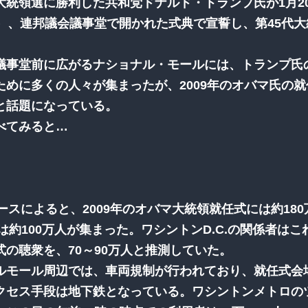
大統領選に勝利した共和党ドナルド・トランプ氏が1月2
日）、連邦議会議事堂で開かれた式典で宣誓し、第45代
議事堂前に広がるナショナル・モールには、トランプ氏
ために多くの人々が集まったが、2009年のオバマ氏の
と話題になっている。
べてみると…
ースによると、2009年のオバマ大統領就任式には約18
には約100万人が集まった。ワシントンD.C.の関係者は
式の聴衆を、70～90万人と推測していた。
ルモール周辺では、車両規制が行われており、就任式会
クセス手段は地下鉄となっている。ワシントンメトロの