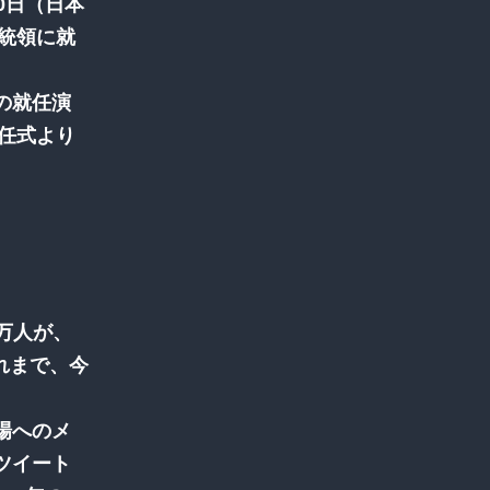
0日（日本
大統領に就
の就任演
就任式より
0万人が、
これまで、今
場へのメ
ツイート