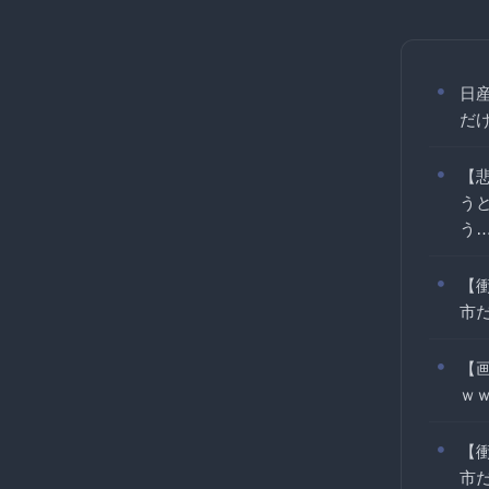
日産
だ
【
う
う
【
市
【
ｗ
【
市