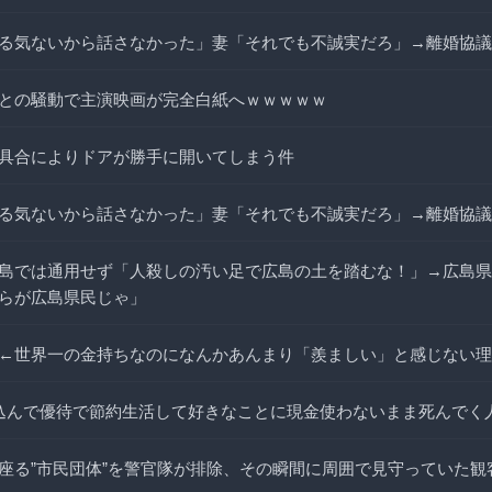
る気ないから話さなかった」妻「それでも不誠実だろ」→離婚協議
との騒動で主演映画が完全白紙へｗｗｗｗｗ
具合によりドアが勝手に開いてしまう件
る気ないから話さなかった」妻「それでも不誠実だろ」→離婚協議
島では通用せず「人殺しの汚い足で広島の土を踏むな！」→広島県
らが広島県民じゃ」
←世界一の金持ちなのになんかあんまり「羨ましい」と感じない理
込んで優待で節約生活して好きなことに現金使わないまま死んでく
座る”市民団体”を警官隊が排除、その瞬間に周囲で見守っていた観