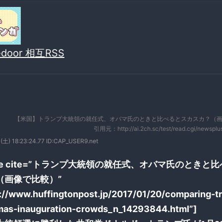
vedoor 相互RSS
【米国】トランプ大統領の就任式、オバマ氏のときと比べるとスカスカ？（画
引用元：http://ai.2ch.sc/test/read.cgi/newspl
(土) 18:23:24.77 ID:CAP_USER9.net
uote cite=”トランプ大統領の就任式、オバマ氏のときと
（画像で比較）”
p://www.huffingtonpost.jp/2017/01/20/comparing-t
as-inauguration-crowds_n_14293844.html”]