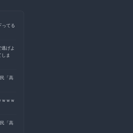
下ってる
で逃げよ
てしま
X民「高
ｗｗｗｗ
X民「高