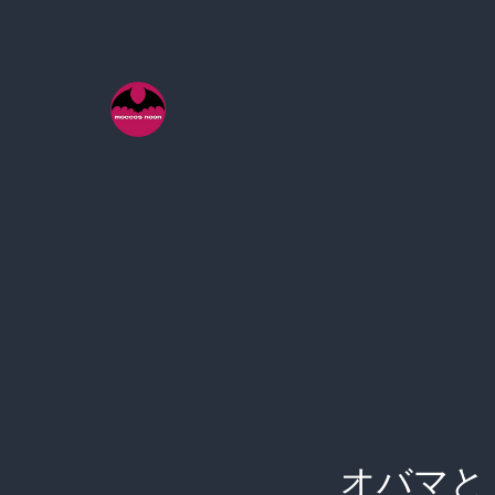
コ
ン
テ
ン
ツ
へ
ス
キ
ッ
プ
オバマと