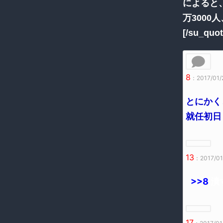
によると、
万3000
[/su_quot
8
：2017/01/2
とにかく
就任初日
13
：2017/01/
>>8
潰
17