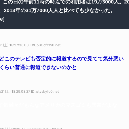
この日の午前11時の時点での利用者は19万3000人。20
人、2013年の31万7000人人と比べても少なかった。
e]
1(土) 18:27:36.03 ID:UpBCdfYW0.net
どこのテレビも否定的に報道するので見てて気分悪い
くらい普通に報道できないのかと
21(土) 18:29:08.27 ID:wtyskyfu0.net
す気満々だもんなアメリカのマスゴミも異常だよな