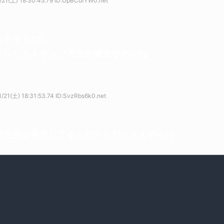
21(土) 18:30:45.79 ID:UpBCdfYW0.net
カもそうだし
テレビもトランプ否定的報道なのがね
/21(土) 18:31:53.74 ID:SvzRbs6k0.net
否定的な発言してるんだから別にええやんけ