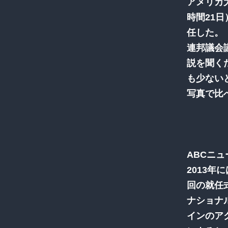
アメリカ
時間21
任した。
連邦議会
説を聞く
も少ない
写真で比
ABCニュ
2013年
回の就任
ナショナ
インのア