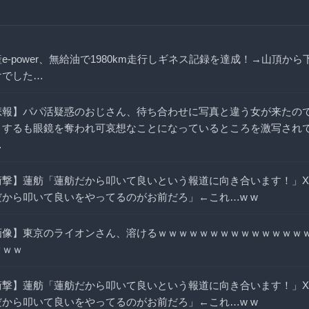
e-power、無給油で1980km走行しギネス記録を達成！→山頂から
けでした…
悲報】パパ活疑惑のおじさん、待ち合わせに写真と違う女が来たの
とするも眼鏡を奪われ可哀想なことになっているところを激写され
…
衝撃】蓮舫「蓮舫だから叩いて良いという報道に向き合います！」
だから叩いて良いをやってるのがお前だろ」←これ…w w
画像】東京のライオンさん、溶けるｗｗｗｗｗｗｗｗｗｗｗｗｗｗ
ｗｗｗ
衝撃】蓮舫「蓮舫だから叩いて良いという報道に向き合います！」
だから叩いて良いをやってるのがお前だろ」←これ…w w