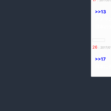
：2017/01/
>>13
アメリ
日本の
26
：2017/01
>>17
日本に