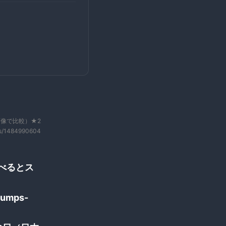
像で比較）★2
us/1484990604
比べるとス
rumps-