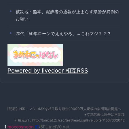
被災地・熊本、泥酔者の通報が止まらず県警が異例の
お願い
20代「50年ローンでええやろ」←これマジ？？？
Powered by livedoor 相互RSS
【朗報】N国、マツコMXを相手取り原告10000万人規模の集団訴訟提起へ
※立花代表は原告に不参加
引用元url：http://tomcat.2ch.sc/test/read.cgi/livejupiter/1567602042
1
moccosnoon
ID
:
6FUtncIV0.net