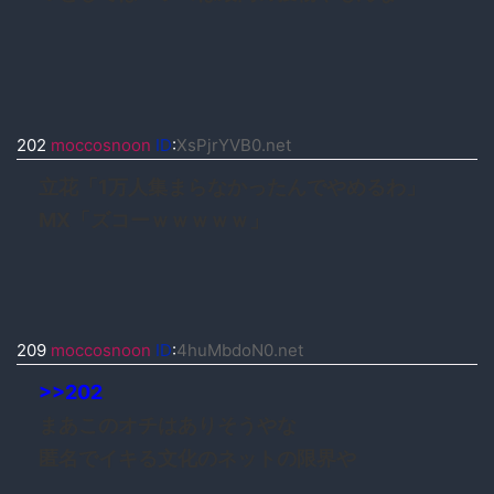
202
moccosnoon
ID
:
XsPjrYVB0.net
立花「1万人集まらなかったんでやめるわ」
MX「ズコーｗｗｗｗｗ」
209
moccosnoon
ID
:
4huMbdoN0.net
>>202
まあこのオチはありそうやな
匿名でイキる文化のネットの限界や