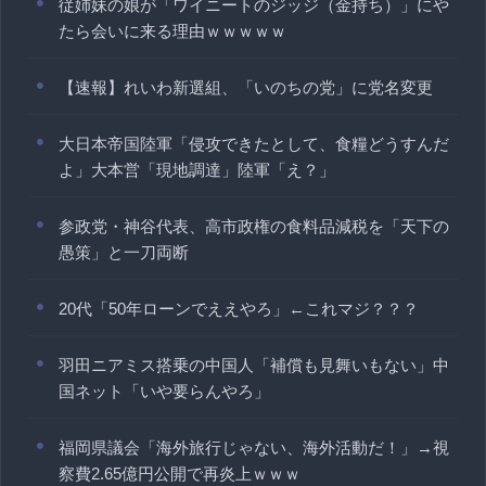
従姉妹の娘が「ワイニートのジッジ（金持ち）」にや
たら会いに来る理由ｗｗｗｗｗ
【速報】れいわ新選組、「いのちの党」に党名変更
大日本帝国陸軍「侵攻できたとして、食糧どうすんだ
よ」大本営「現地調達」陸軍「え？」
参政党・神谷代表、高市政権の食料品減税を「天下の
愚策」と一刀両断
20代「50年ローンでええやろ」←これマジ？？？
羽田ニアミス搭乗の中国人「補償も見舞いもない」中
国ネット「いや要らんやろ」
福岡県議会「海外旅行じゃない、海外活動だ！」→視
察費2.65億円公開で再炎上ｗｗｗ