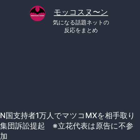
コ
モッコスヌ〜ン
ン
気になる話題ネットの
テ
反応をまとめ
ン
ツ
へ
ス
キ
ッ
プ
N国支持者1万人でマツコMXを相手取り
集団訴訟提起 ※立花代表は原告に不参
加