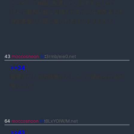
どうやってN国に投票したと証明するんや？
ほんで裁判記録は公開されるから住所氏名を不
特定多数の人間に知られるけどええんか？
43
moccosnoon
ID
:
3rmb/eie0.net
>>34
言質とかしか方法無いんちゃう？認められるか
知らんが
64
moccosnoon
ID
:
8LxYOlW/M.net
>>43