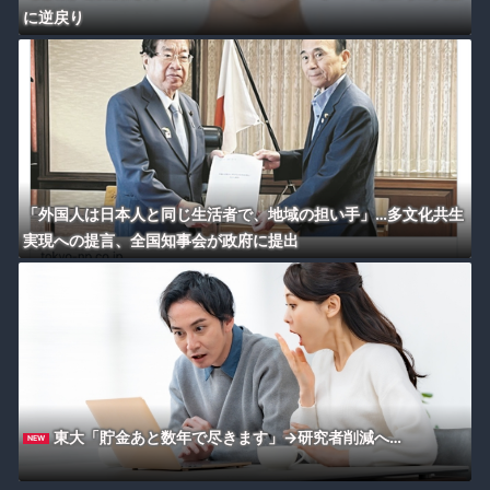
に逆戻り
「外国人は日本人と同じ生活者で、地域の担い手」…多文化共生
実現への提言、全国知事会が政府に提出
東大「貯金あと数年で尽きます」→研究者削減へ…
NEW