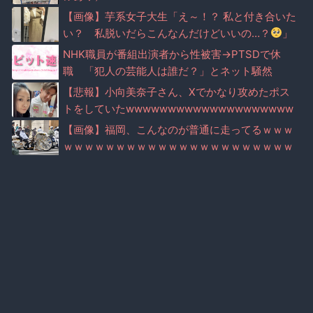
【画像】芋系女子大生「え～！？ 私と付き合いた
い？ 私脱いだらこんなんだけどいいの…？
」
NHK職員が番組出演者から性被害→PTSDで休
職 「犯人の芸能人は誰だ？」とネット騒然
【悲報】小向美奈子さん、Xでかなり攻めたポス
トをしていたwwwwwwwwwwwwwwwwwwww
wwww
【画像】福岡、こんなのが普通に走ってるｗｗｗ
ｗｗｗｗｗｗｗｗｗｗｗｗｗｗｗｗｗｗｗｗｗｗ
ｗｗｗｗｗｗｗｗｗｗｗｗｗｗｗ