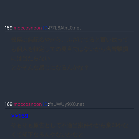
159
moccosnoon
ID
:
P7L6AtnL0.net
投票は無記名やから、ふざけてると言い放って
も個人を特定しての発言ではないから名誉毀損
には当たらない
とかそんな感じになるんかな？
169
moccosnoon
ID
:
fnUWUy9X0.net
>>159
そもそも原告として不適当案件やから棄却やな
くて却下なるんやないかなと