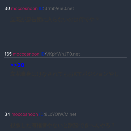
30
moccosnoon
ID
:
3rmb/eie0.net
立花が原告団に入らないのは何でや？
165
moccosnoon
ID
:
VKpYWhJT0.net
>>30
立花自身はけなされてもおKてポジションやし
34
moccosnoon
ID
:
8LxYOlW/M.net
投票した有権者やないと訴訟できへんやろ？