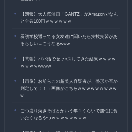
【朗報】大人気漫画「GANTZ」がAmazonでなん
と全巻100円ｗｗｗｗｗｗ
看護学校通ってる女友達に聞いたら実技実習があ
るらしい→こうなるwww
【悲報】パパ活でセッ○スしてきた結果ｗｗｗｗ
ｗｗｗｗwwww
【画像】お前らこの超美人容疑者が、整形か否か
判定して！！→画像がこちらw w w w w w w w w
w
ごつ盛り焼きそばとかいう年１くらいで無性に食
いたくなるやつｗｗｗｗｗｗｗｗ