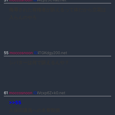
侮辱された有権者が訴えるって体だから立花は
入らんのやろ
55
moccosnoon
ID
:
TGKdgy200.net
シバターは何で訴えるんや？
61
moccosnoon
ID
:
Vcxp6Z+k0.net
>>55
久保田議員への名誉毀損