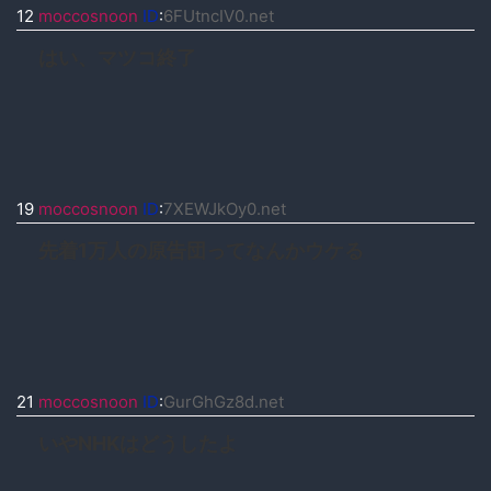
12
moccosnoon
ID
:
6FUtncIV0.net
はい、マツコ終了
19
moccosnoon
ID
:
7XEWJkOy0.net
先着1万人の原告団ってなんかウケる
21
moccosnoon
ID
:
GurGhGz8d.net
いやNHKはどうしたよ