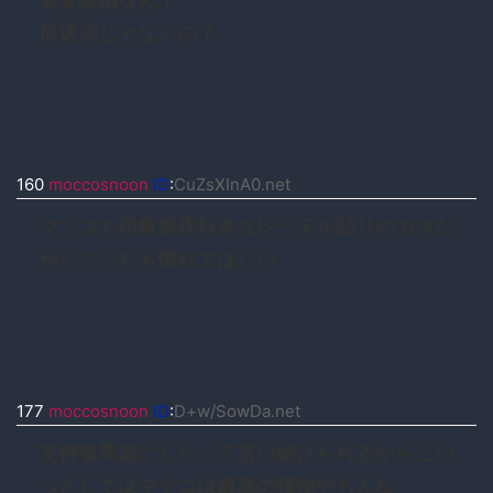
放送法じゃないの？
160
moccosnoon
ID
:
CuZsXInA0.net
マツコも印象操作好きなレッテル貼りのカスだ
からどっちも倒れてほしい
177
moccosnoon
ID
:
D+w/SowDa.net
支持者馬鹿にしたって言い続けられるからこい
つとしてはマツコは最高の獲物やもんな