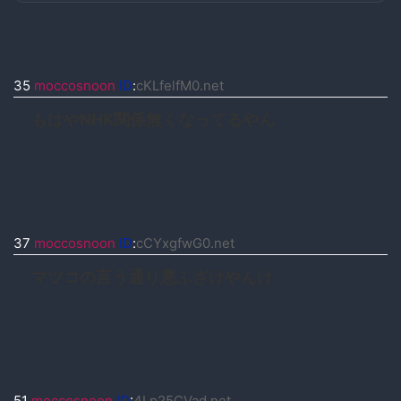
35
moccosnoon
ID
:
cKLfelfM0.net
もはやNHK関係無くなってるやん
37
moccosnoon
ID
:
cCYxgfwG0.net
マツコの言う通り悪ふざけやんけ
51
moccosnoon
ID
:
4Lp25CVad.net