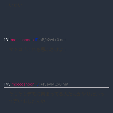
いたい
131
moccosnoon
ID
:
nB/c2wf+0.net
マツコ「これも悪ふざけよ」
143
moccosnoon
ID
:
+f3eVMQx0.net
そもそもデモに集まってる人たちがやりたいっ
て言い出したんや