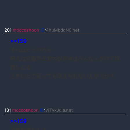
201
moccosnoon
ID
:
4huMbdoN0.net
>>159
それはどうやろか
例えば立憲民主党の投票者はみんなふざけて投
票しとる
とテレビで言っても訴えられないんやろか？
181
moccosnoon
ID
:
ViTvxJdla.net
>>159
名誉毀損なん？