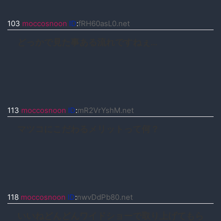
103
moccosnoon
ID
:
fRH60asL0.net
どっかで見た事ある流れですねぇ…
113
moccosnoon
ID
:
mR2VrYshM.net
マツコにこだわるメリットって何？
118
moccosnoon
ID
:
nwvDdPb80.net
いいねどんどんワイドショーで取り上げてもら