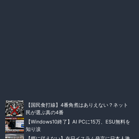
【国民食打線】4番角煮はありえない？ネット
民が選ぶ真の4番
【Windows10終了】AI PCに15万、ESU無料を
知り涙
【郷に従えない】在日イスラム発言に日本人激