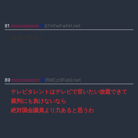
81
moccosnoon
ID
:
l7m1wFwhH.net
余命の再来か
89
moccosnoon
ID
:
1MCzOFvb0.net
テレビタレントはテレビで言いたい放題できて
裁判にも負けないなら
絶対国会議員より力あると思うわ