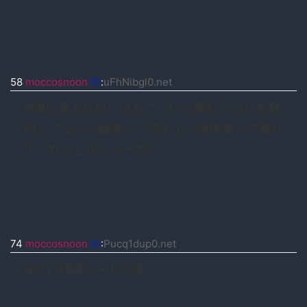
58
moccosnoon
ID
:
uFhNibgl0.net
N国に票入れないけどこういう暴れっぷりを期
待してるから最高や、芸人より身体張って暴れ
てくれるとかショーやん
74
moccosnoon
ID
:
Pucq1dup0.net
Nおじ戦闘モードで草