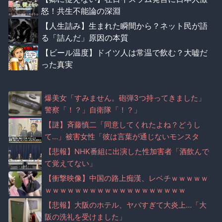
怒！共生不能論の深淵
【人生詰み】生まれた瞬間から？ネット民が語
る「詰んだ」原因の本質
【ビール温度】ドイツ人は常温で飲む？大嘘だ
った真実
爆美女「すみません。砲弾3つ持ってきました」
警察「！？」自衛隊「！？」
【謎】斉藤慎二「同意してくれたよね？どうし
て…」被害女性「彼は言葉が通じないモンスタ
ー」
【悲報】NHK番組に出演した性加害者「酒飲んで
て覚えてない」
【衝撃映像】中国の路上痴漢、レベチｗｗｗｗｗ
ｗｗｗｗｗｗｗｗｗｗｗｗｗｗｗｗｗｗｗ
【悲報】大阪のホテル、ヤバすぎて大炎上…「大
阪の洗礼を受けました」