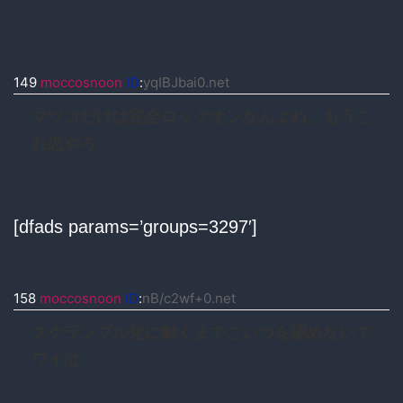
149
moccosnoon
ID
:
yqIBJbai0.net
マツコだけは完全ロックオンなんよね、もうこ
れ恋やろ
[dfads params=’groups=3297′]
158
moccosnoon
ID
:
nB/c2wf+0.net
スクランブル化に動くまでこいつを認めないで
ワイは