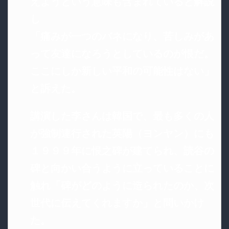
えようという意味も含まれていると解説
し
「痛みが一つのバネになり、苦しみがあ
って友達になろうとしているのが恨だ。
ここにしか新しい平和の可能性はない」
と訴えた。
講演した李さんは韓国で、最も多くの人
が強制連行された英陽（ヨンヤン）にも
１９９９年に恨之碑が建てられ、読谷の
碑と向かい合うように立っていることに
触れ「碑がどのように造られたのか、次
世代に伝えてくれますか」と問いかけ
た。