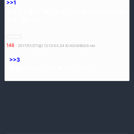
>>1
キリスト教の「愛」とどう折り合いつけてるんや
ろう、謎だわ
148
：2017/01/27(金) 12:13:03.34 ID:AGr2hBGr0.net
>>3
看板だけのキリスト教ですからね