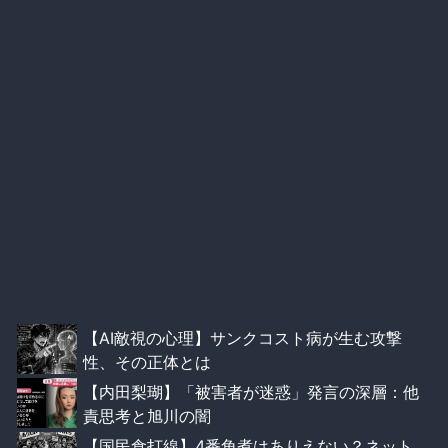
【AI敵視の心理】サンクコスト病が生む攻撃
性、その正体とは
【内田梨瑚】「被害者が迷惑」発言の深層：他
責思考と旭川の闇
【国民食打線】4番角煮はありえない？ネット