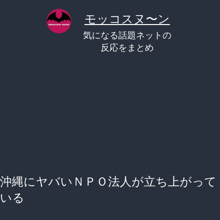
コ
モッコスヌ〜ン
ン
気になる話題ネットの
テ
反応をまとめ
ン
ツ
へ
ス
キ
ッ
プ
沖縄にヤバいＮＰＯ法人が立ち上がって
いる