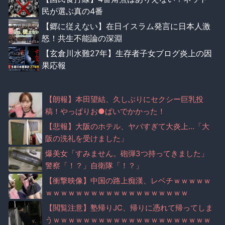
民が選ぶ真の4番
【郷に従えない】在日イスラム発言に日本人激
怒！共生不能論の深淵
【玄倉川水難27年】生存者子女ブログ炎上の因
果応報
【朗報】本田望結、久しぶりにセクシー巨乳投
稿！やっぱりお●ぱいでかかった！
【悲報】大阪のホテル、ヤバすぎて大炎上…「大
阪の洗礼を受けました」
爆美女「すみません。砲弾3つ持ってきました」
警察「！？」自衛隊「！？」
【衝撃映像】中国の路上痴漢、レベチｗｗｗｗｗ
ｗｗｗｗｗｗｗｗｗｗｗｗｗｗｗｗｗｗｗ
【閲覧注意】塾帰りJC、帰りに憑れて帰ってしま
うｗｗｗｗｗｗｗｗｗｗｗｗｗｗｗｗｗｗｗｗｗ