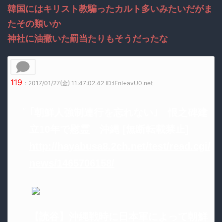
韓国にはキリスト教騙ったカルト多いみたいだがま
たその類いか
神社に油撒いた罰当たりもそうだったな
119
：2017/01/27(金) 11:47:02.42 ID:lFnI+avU0.net
｢朝鮮人強制連行を忘れない｣ 恨之碑建
立10年で慰霊 沖縄 [無断転載禁止]
http://hayabusa8.2ch.net/test/read.cgi/
news/1465706158/
【読谷】沖縄戦時に日本軍によって朝鮮