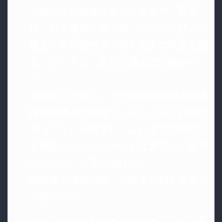
半島から強制連行された軍夫や「慰安
婦」らを慰霊する「恨（ハン）之碑」の
建立１０年追悼会「恨を抱えて希望を語
る」が１１日、読谷村瀬名波で開かれ
た。
追悼会に先立ち、太平洋戦争被害者補償
推進協議会の李熙子（イヒジャ）共同代
表（７３）が講演し「これまでの道のり
を無駄にしないためにも次世代への継承
が大切だ」と呼び掛けた。
関係者や地域住民、研究者ら約１００人
が参加した。