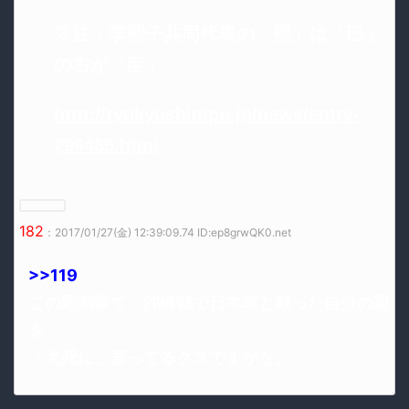
※注：李熙子共同代表の「熙」は「巳」
の右が「臣」
http://ryukyushimpo.jp/news/entry-
296465.html
182
：2017/01/27(金) 12:39:09.74 ID:ep8grwQK0.net
>>119
この彫刻家て、沖縄戦で日本軍と戦った自分の親
を
「犬死に」言ってるクズですがな。