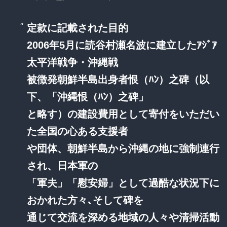
定款に記載された目的
2006年5月に読谷村瀬名波に建立したｱｼﾞｱ
太平洋戦争・沖縄戦
被徴発朝鮮半島出身者恨（ﾊﾝ）之碑（以
下、「沖縄恨（ﾊﾝ）之碑」
と略す）の建設費用として寄付をいただい
た全国の心ある支援者
や団体、朝鮮半島から沖縄の地に強制連行
され、日本軍の
「軍夫」「慰安婦」として過酷な状況下に
おかれた方々､そして碑を
通じて交流を深める地域の人々や清掃活動