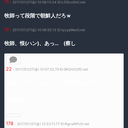
15
：2017/01/27(金) 10:56:13.04 ID:L05lcoSh0.net
牧師って段階で朝鮮人だろｗ
16
：2017/01/27(金) 10:56:30.13 ID:tyyypWexO.net
牧師、恨(ハン)、あっ… (察し
22
：2017/01/27(金) 10:57:32.79 ID:9R2H/O2f0.net
恨みが文化(どやぁ！)とか朝鮮人はアタマがおか
しい
恥を知れ
178
：2017/01/27(金) 12:33:11.77 ID:RgvwRPr/0.net