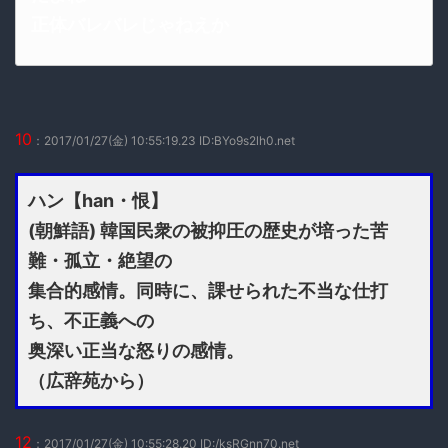
正体バレバレじゃねえか
10
：2017/01/27(金) 10:55:19.23 ID:BYo9s2lh0.net
ハン【han・恨】
(朝鮮語) 韓国民衆の被抑圧の歴史が培った苦
難・孤立・絶望の
集合的感情。同時に、課せられた不当な仕打
ち、不正義への
奥深い正当な怒りの感情。
（広辞苑から）
12
：2017/01/27(金) 10:55:28.20 ID:/ksRGnn70.net