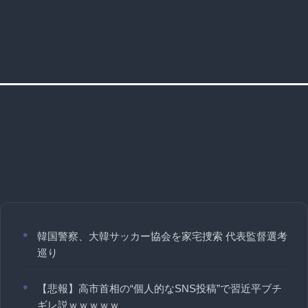
韓国警察、大韓サッカー協会を家宅捜索 代表監督選考
巡り
【悲報】高市首相の“個人的なSNS投稿”で習近平ブチ
ギレ説ｗｗｗｗｗ