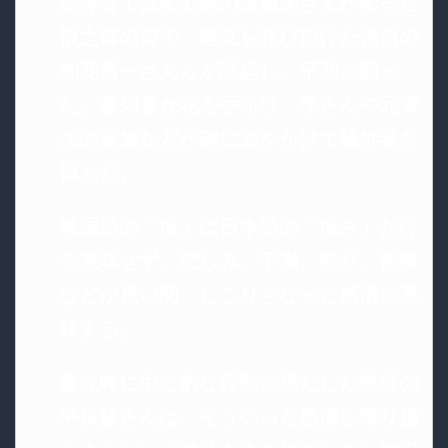
追悼会では彫刻家の金城実さんが彫った
恨之碑の前で、建立を呼び掛けた僧侶の
知花昌一さんらが読経し、平和を願っ
た。参列者が花を手向け、李さんや元軍
夫の家族などが碑に酒をかけて犠牲者を
悼んだ。
韓国語の「恨」は日本語の「恨み」だけ
を意味せず、悲しみ、不満、怒り、後悔
などが長い間、しこりとなった感情を意
味する。
建立時に中心的な役割を果たした牧師の
平良修さんは、そういった感情を乗り越