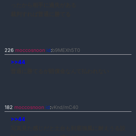
ったから相手に過失がある
裁判すれば普通に勝てる
226
moccosnoon
id
:
b9MEXh5T0
>>44
普通に勝てるが賠償金なんて払われない
182
moccosnoon
id
:
vKnd/mC40
>>44
写真見た感じだと土台も到底強風に耐えうる設