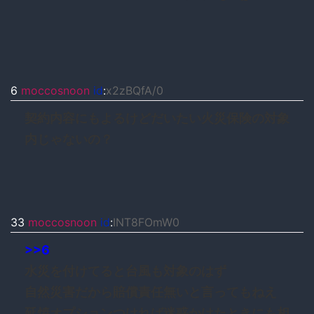
6
moccosnoon
id
:
x2zBQfA/0
契約内容にもよるけどだいたい火災保険の対象
内じゃないの？
33
moccosnoon
id
:
INT8FOmW0
>>6
水災を付けてると台風も対象のはず
自然災害だから賠償責任無いと言ってもねえ
延焼オプションつければ迷惑かけたときにも相