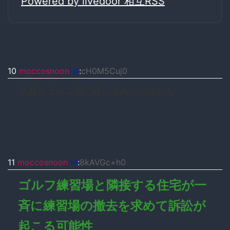
Powered by livedoor 相互RSS
10
moccosnoon
id
:
cH0M5Cuj0
全員でゴルフ場に殴り込みレベルだな
11
moccosnoon
id
:
8kAVGc+h0
ゴルフ練習場と隣接する住宅が一
斉に練習場の撤去を求めて訴訟が
起こる可能性