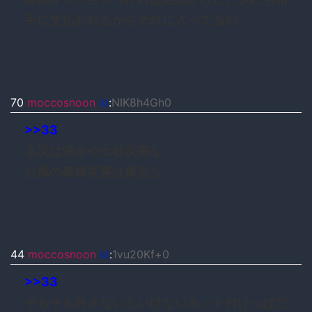
手に支払われるからそれに入ってるわ
70
moccosnoon
id
:
NIK8h4Gh0
>>33
水災は浸水や土砂災害な
台風の暴風災害は風災な
44
moccosnoon
id
:
1vu20Kf+0
>>33
そもそも外さないといけないネット付けっぱだ