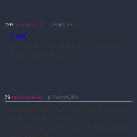
129
moccosnoon
id
:
vKiHXihS0
>>69
被災した側とやるべき事を怠って人災を起こし
た側なのは両立するだろ
79
moccosnoon
id
:
u7V8m4QE0
民事で裁判に勝ったとしても支払い能力がない
相手から金は取れないと思う
この規模になると数年かかるし時間の無駄に終
わる可能性は高い