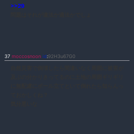
>>29
問題はそれが違法か適法かでしょ
37
moccosnoon
id
:
92H3u67G0
自然災害で倒壊したら間違いなく周囲に被害が
及ぶの分かりきってるのに土地の周囲ギリギリ
に無配慮にポール立てといて倒れたら知らんっ
ておかしくね？
気分悪いな