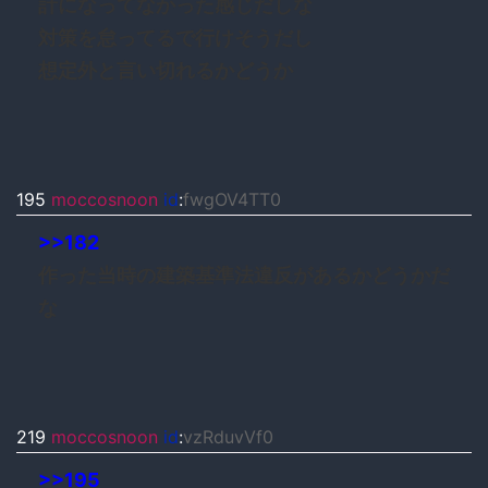
計になってなかった感じだしな
対策を怠ってるで行けそうだし
想定外と言い切れるかどうか
195
moccosnoon
id
:
fwgOV4TT0
>>182
作った当時の建築基準法違反があるかどうかだ
な
219
moccosnoon
id
:
vzRduvVf0
>>195