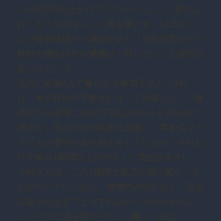
に200万円以上かけてリフォームした。実さん
は「もう住めない」と肩を落とす。14日にゴ
ルフ練習場側から連絡があり「自然災害なので
鉄柱の撤去以外の補償は一切しない」と説明が
あったという。
近所に家族4人で暮らす小林知子さん（49）
は、車が鉄柱の下敷きになって大破した。「販
売店から修理に100万円以上かかると言われて
諦めた」市内の夫の実家に避難し、車を借りて
子どもの通学の送り迎えをしているが「それだ
けで毎日1時間以上かかる」と負担は大きい。
小林さんは「この1週間で生活が急に変わって
心がついていけない。補償の説明がなく、安全
に暮らせるまでどうすればいいのかわからな
い」と目に涙を浮かべた。（略） [/bq]