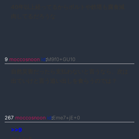
40年以上経ってるからボルトや鉄塔も腐食減
肉してるだろうな
9
moccosnoon
id
:
M9f0+GU10
自然災害だったら支払わないと言うなら、次は
出ていけと言う追い出しを食らうのでは？
267
moccosnoon
id
:
Eme7+jE+0
>>9