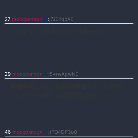
27
moccosnoon
id
:
j7J6hqpA0
これはもっと報道されるべき案件だな
29
moccosnoon
id
:
5+nvApwN0
基礎工事してない骨組み&事前にネット撤去も
しなかった分際で自然災害呼ばわりとな
46
moccosnoon
id
:
tFO4DP3o0