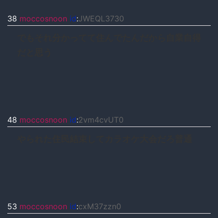
38
moccosnoon
id
:
JWEQL3730
でもそれ分かってて住んでたんだから自業自得
だと思う
48
moccosnoon
id
:
2vm4cvUT0
やられた住民結束してカラオケ大会だろ普通
53
moccosnoon
id
:
cxM37zzn0