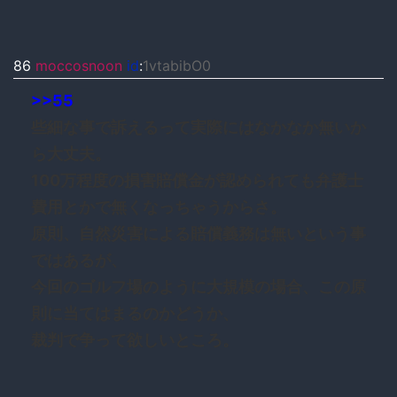
86
moccosnoon
id
:
1vtabibO0
>>55
些細な事で訴えるって実際にはなかなか無いか
ら大丈夫。
100万程度の損害賠償金が認められても弁護士
費用とかで無くなっちゃうからさ。
原則、自然災害による賠償義務は無いという事
ではあるが、
今回のゴルフ場のように大規模の場合、この原
則に当てはまるのかどうか、
裁判で争って欲しいところ。