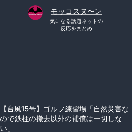
コ
モッコスヌ〜ン
ン
気になる話題ネットの
テ
反応をまとめ
ン
ツ
へ
ス
キ
ッ
プ
【台風15号】ゴルフ練習場「自然災害な
ので鉄柱の撤去以外の補償は一切しな
い」