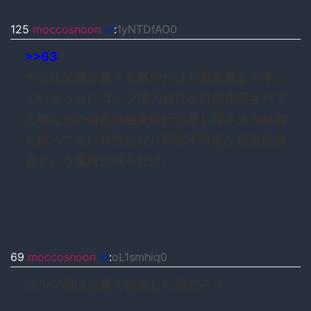
125
moccosnoon
id
:
1yNTDfAO0
>>63
十分住民側が勝てる案件だけど最高裁まで争っ
ているうちにゴルフ場の会社を計画倒産されて
土地などの資産は融資銀行に差し押さえられ何
も残ってない状態になり回収不可能な損害賠償
金という債権が残るだけ。
69
moccosnoon
id
:
oL1smhiq0
ゴルフ場は台風で被災した側だろう