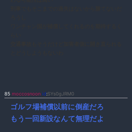
刑事でもそこまでの過失はないから勝てないだ
ろうし
ワンチャン国が補償してくれるのを期待するく
らい
交通事故もそうだけど加害者側に開き直られる
とどうしようもないわ
85
moccosnoon
id
:
SYs0gJRM0
ゴルフ場補償以前に倒産だろ
もう一回新設なんて無理だよ