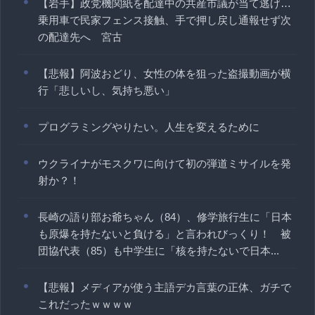
【岩手】政党機関紙を配達中の共産市議が当て逃げ…
乗用車で民家フェンス接触、手で押し戻し通報せず次
の配達先へ 宮古
【悲報】阿波おどり、女性の体を狙った盗撮動画が横
行「悲しいし、気持ち悪い」
プログラミングやりたい。人生を変えるために
ウクライナがモスクワに向けて初の弾道ミサイルを発
射か？！
長崎の語り部お爺ちゃん（84）、修学旅行生に「日本
も原爆を持たないと負ける」と言われびっくり！ 被
団協代表（85）も中学生に「核を持たないで日本...
【悲報】メディアが使う主語デカ言葉の正体、ガチで
これだったｗｗｗｗ