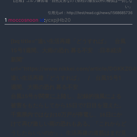
【悲報】ゴルフ練習場「自然災害なので鉄柱の撤去以外の補償は一切しな
い」
引用元url：http:///test/read.cgi/news/1568685736
1
moccosnoon
id
:
ycxpjHb20
[bq title=”遠い生活再建「どうすれば」 台風
15号1週間、大雨の恐れ 募る不安 :日本経済
新聞”
url=”https://www.nikkei.com/article/DGKK
遠い生活再建「どうすれば」 / 台風15号1
週間、大雨の恐れ 募る不安
台風15号が関東に上陸し、記録的強風による
被害をもたらしてから15日で7日目を迎えた。
千葉県内ではなお10万戸が停電し、16日にか
けて再び激しい雨の恐れもある。「これからど
うしたらいいのか」。生活再建の道筋はまだ見