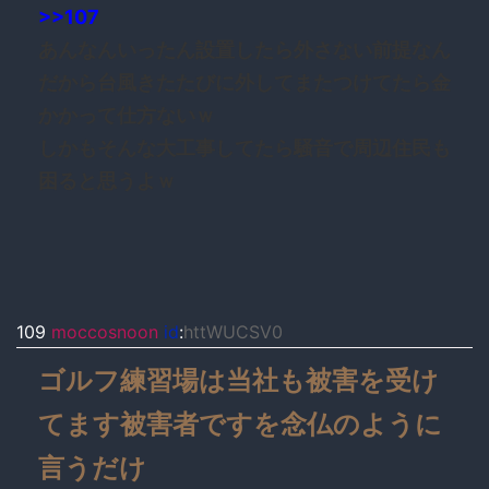
>>107
あんなんいったん設置したら外さない前提なん
だから台風きたたびに外してまたつけてたら金
かかって仕方ないｗ
しかもそんな大工事してたら騒音で周辺住民も
困ると思うよｗ
109
moccosnoon
id
:
httWUCSV0
ゴルフ練習場は当社も被害を受け
てます被害者ですを念仏のように
言うだけ