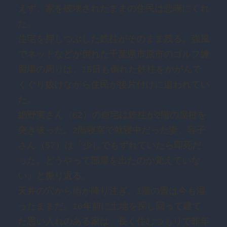
えず、家を破壊されたままの住民は悲嘆にくれ
た。
住宅を押しつぶした鉄柱がそのまま残る。強風
でネットなどが倒れた千葉県市原市のゴルフ練
習場の周りは、15日も倒れた鉄柱をかがんで
くぐり抜けながら住民が後片付けに追われてい
た。
細野実さん（62）の自宅は鉄柱が2階の屋根を
突き破った。2階寝室で就寝中だった妻、容子
さん（57）は「少しでもずれていたら即死だ
った。どうやって部屋を出たのか覚えていな
い」と振り返る。
天井の穴から雨が降り注ぎ、1階の畳は今も湿
ったままだ。16年前に土地を探し回って建て
た思い入れのある家は、長く住むつもりで昨年