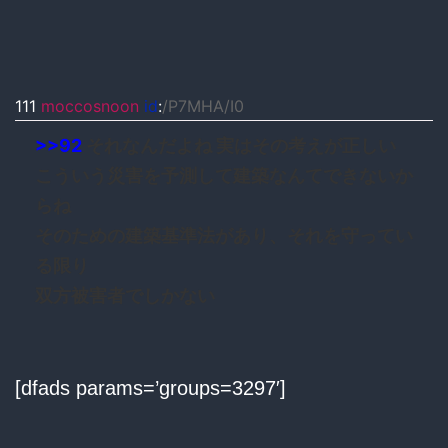
111
moccosnoon
id
:
/P7MHA/I0
>>92
それなんだよね 実はその考えが正しい
こういう災害を予測して建築なんてできないか
らね
そのための建築基準法があり、それを守ってい
る限り
双方被害者でしかない
[dfads params=’groups=3297′]