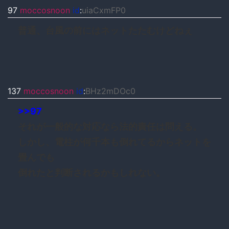
97
moccosnoon
id
:
uiaCxmFP0
普通、台風の前にはネットたたむけどねぇ
137
moccosnoon
id
:
BHz2mDOc0
>>97
それが一般的な対応なら法的責任は問える。
しかし、電柱が何千本も倒れてるからネットを
畳んでも
倒れたと判断されるかもしれない。