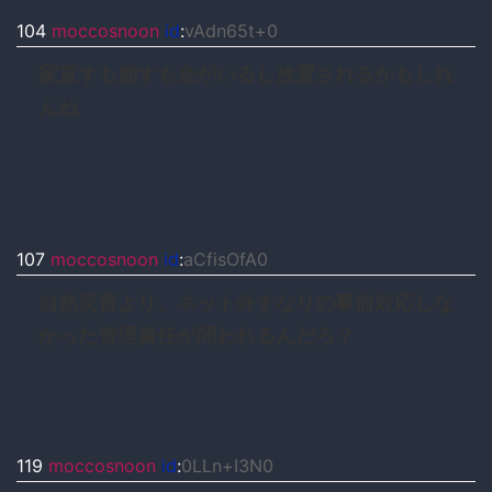
104
moccosnoon
id
:
vAdn65t+0
家直すも崩すも金がいるし放置されるかもしれ
んね
107
moccosnoon
id
:
aCfisOfA0
自然災害より、ネット外すなりの事前対応しな
かった管理責任が問われるんだろ？
119
moccosnoon
id
:
0LLn+I3N0