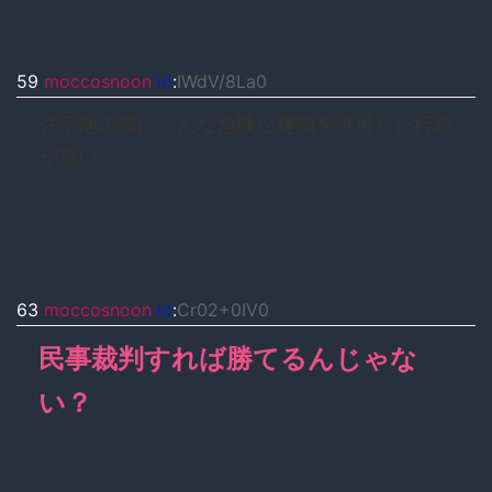
59
moccosnoon
id
:
IWdV/8La0
住宅地の横にこんな危険な建物を許可した行政
が悪い
63
moccosnoon
id
:
Cr02+0IV0
民事裁判すれば勝てるんじゃな
い？