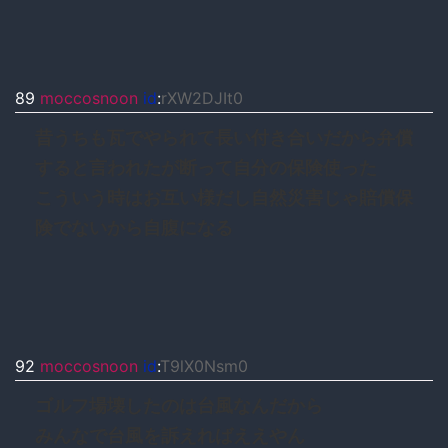
89
moccosnoon
id
:
rXW2DJIt0
昔うちも瓦でやられて長い付き合いだから弁償
すると言われたが断って自分の保険使った
こういう時はお互い様だし自然災害じゃ賠償保
険でないから自腹になる
92
moccosnoon
id
:
T9lX0Nsm0
ゴルフ場壊したのは台風なんだから
みんなで台風を訴えればええやん