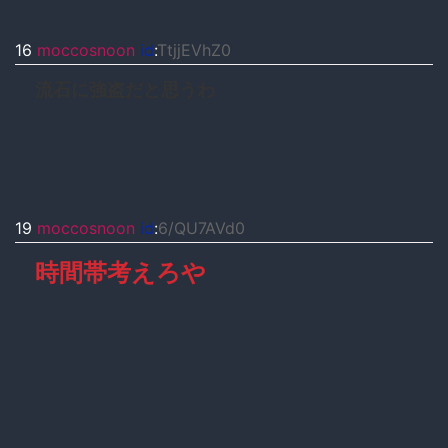
16
moccosnoon
id
:
TtjjEVhZ0
流石に強盗だと思うわ
19
moccosnoon
id
:
6/QU7AVd0
時間帯考えろや