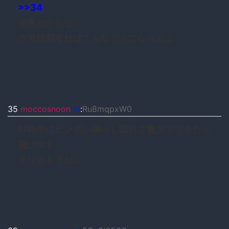
>>34
深夜だからな…
夕方訪問すればこんなことにならんよ
35
moccosnoon
id
:
Ru8mqpxW0
11時半にピンポン鳴らし隠れて義父でてきたら
飛び出す…
そりゃもうね…