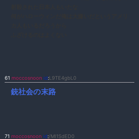
射殺された日本人もいたな
何がハローウィンだ俺は大嫌いだというアメリ
カ人もいるだろうから
ふざけるのはよくない
61
moccosnoon
id
:
L9TE4gbL0
銃社会の末路
71
moccosnoon
id
:
/Ml1SdED0