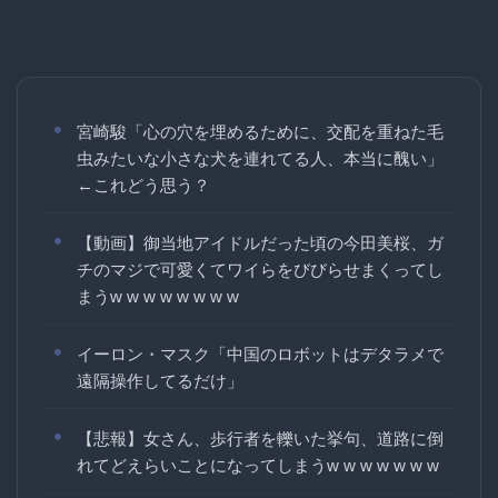
宮崎駿「心の穴を埋めるために、交配を重ねた毛
虫みたいな小さな犬を連れてる人、本当に醜い」
←これどう思う？
【動画】御当地アイドルだった頃の今田美桜、ガ
チのマジで可愛くてワイらをびびらせまくってし
まうw w w w w w w w
イーロン・マスク「中国のロボットはデタラメで
遠隔操作してるだけ」
【悲報】女さん、歩行者を轢いた挙句、道路に倒
れてどえらいことになってしまうw w w w w w w