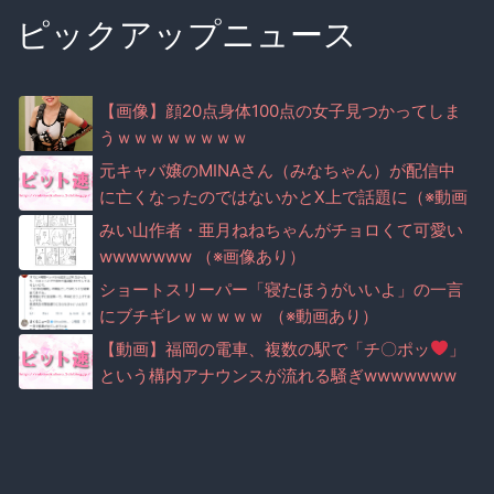
ピックアップニュース
【画像】顔20点身体100点の女子見つかってしま
うｗｗｗｗｗｗｗｗ
元キャバ嬢のMINAさん（みなちゃん）が配信中
に亡くなったのではないかとX上で話題に（※動画
あり）
みい山作者・亜月ねねちゃんがチョロくて可愛い
wwwwwww （※画像あり）
ショートスリーパー「寝たほうがいいよ」の一言
にブチギレｗｗｗｗｗ （※動画あり）
【動画】福岡の電車、複数の駅で「チ〇ポッ
」
という構内アナウンスが流れる騒ぎwwwwwww
ww