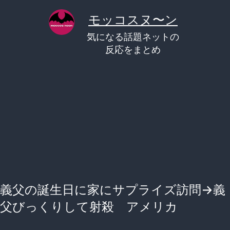
コ
モッコスヌ〜ン
ン
気になる話題ネットの
テ
反応をまとめ
ン
ツ
へ
ス
キ
ッ
プ
義父の誕生日に家にサプライズ訪問→義
父びっくりして射殺 アメリカ