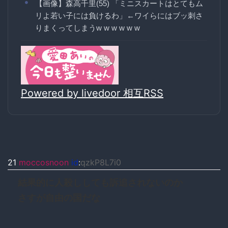
【画像】森高千里(55) 「ミニスカートはとてもム
リよ若い子には負けるわ」←ワイらにはブッ刺さ
りまくってしまうw w w w w w
Powered by livedoor 相互RSS
21
moccosnoon
id
:
qzkP8L7i0
結果的に人殺ししても訴追されないのか
さすが自由の国だな