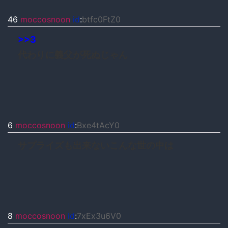
46
moccosnoon
id
:
btfc0FtZ0
>>3
代わりに義父が死ぬじゃん
6
moccosnoon
id
:
Bxe4tAcY0
サプライズも出来ないこんな世の中は
8
moccosnoon
id
:
7xEx3u6V0