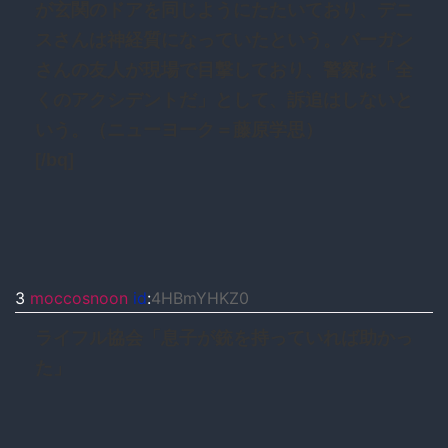
が玄関のドアを同じようにたたいており、デニ
スさんは神経質になっていたという。バーガン
さんの友人が現場で目撃しており、警察は「全
くのアクシデントだ」として、訴追はしないと
いう。（ニューヨーク＝藤原学思）
[/bq]
3
moccosnoon
id
:
4HBmYHKZ0
ライフル協会「息子が銃を持っていれば助かっ
た」