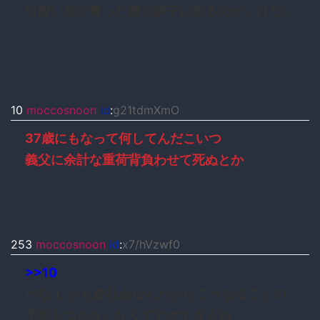
可愛い娘を奪った婿が調子に乗るのがいけない
10
moccosnoon
id
:
g21tdmXmO
37歳にもなって何してんだこいつ
義父に余計な重荷背負わせて死ぬとか
253
moccosnoon
id
:
x7/hVzwf0
>>10
だな しかも銃社会なんだからこうなることの
予想もつかないなんてアホすぎるわ