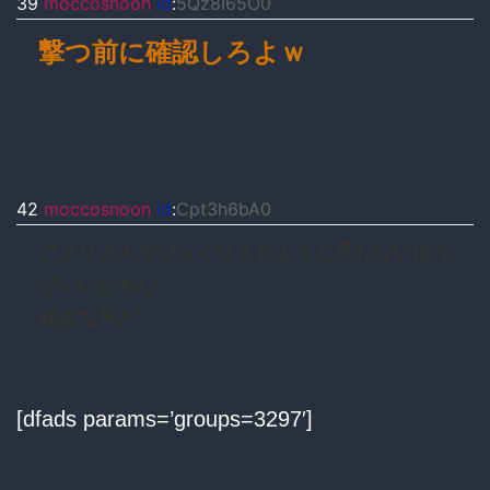
39
moccosnoon
id
:
5Qz8I65O0
撃つ前に確認しろよｗ
42
moccosnoon
id
:
Cpt3h6bA0
アメリカ人をびっくりさせようと思わないほう
がいいかもな
残念な死だ
[dfads params=’groups=3297′]