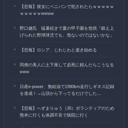
【悲報】彼女にペニバンで犯されたらｗｗｗｗｗ
ｗｗｗｗｗwwww
野口健氏 猛暑続きで夏の甲子園を危惧「鍛え上
げられた野球球児でも、危ないのではないかな」
【悲報】ロシア、じわじわと逝き始める
同僚の美人に土下座して必死に頼んだらこうなる
www
日産e-power、無給油で1980km走行しギネス記録
を達成！→山頂から下ってるだけでした…
【悲報】へずまりゅう（35）ボランティアのため
熊本に行くも体調不良で病院に行く