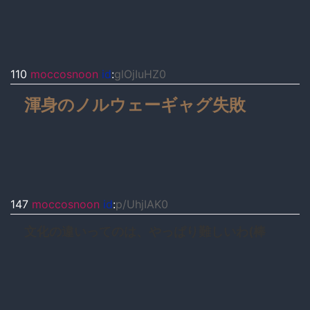
110
moccosnoon
id
:
glOjIuHZ0
渾身のノルウェーギャグ失敗
147
moccosnoon
id
:
p/UhjIAK0
文化の違いってのは、やっぱり難しいわ(棒