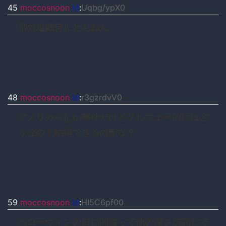
45
moccosnoon
id
:
Uqbg/ypX0
別の親戚何しとんねん
48
moccosnoon
id
:
r3gzrdvV0
アメリカらしい事件だけどノルウェー的にはど
うなの？納得できるのかな？
59
moccosnoon
id
:
HI5C6pf00
ハローウィンの日に間違って他の家を訪問して