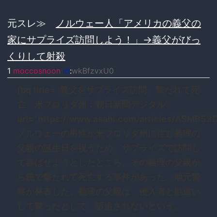
元スレ≫
ノルウェー人「アメリカの義父の
家にサプライズ訪問しよう！」→義父がびっ
くりして射殺
1
moccosnoon
id
:
wkBfzvxU0
[bq title=”義父をサプライズ訪問、撃たれて死
亡 米フロリダ州：朝日新聞デジタル”
url=”https://www.asahi.com/articles/ASMB5
ノルウェーの男性が米フロリダ州に住む義理の
父親の誕生日を祝うため、サプライズで訪問し
て喜ばせようとしたところ、その義理の父親か
ら銃で撃たれて死亡する事件があった。地元警
察が発表した。義理の父親は、侵入者と勘違い
して撃ったとして、訴追されないという。