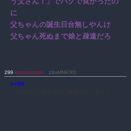
う父さん！」でハグで良かったの
に
父ちゃんの誕生日台無しやんけ
父ちゃん死ぬまで娘と疎遠だろ
299
moccosnoon
id
:
/8uMNR7K0
>>29
この内容じゃ娘も流石に理解示すと思うわ