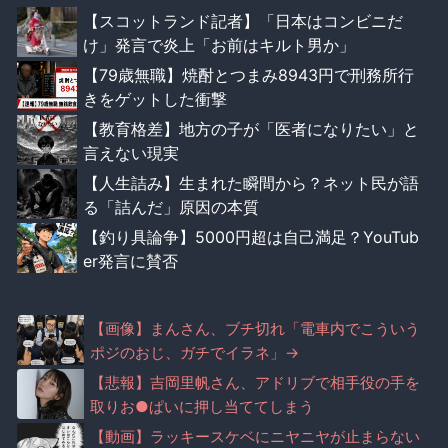
【スコットランド記者】「日本はコンビニだ
け」発言で炎上「お前はキルト男か」
【79歳無職】焼酎とつまみ8943円で刑務所行
きをゲットした衝撃
【教育格差】地方の子が「医者になりたい」と
言えない現実
【人生詰み】生まれた瞬間から？ネット民が語
る「詰んだ」原因の本質
【釣り具論争】5000円超は自己満足？YouTub
er発言に賛否
【画像】まんさん、ブチ切れ「電車内でこういう
ポジのおじ、ガチでイラネ」→
【悲報】吉岡里帆さん、アドリブで相手役の手を
取りお●ぱいに押し当ててしまう
【動画】ラッキースケベにニヤニヤが止まらない