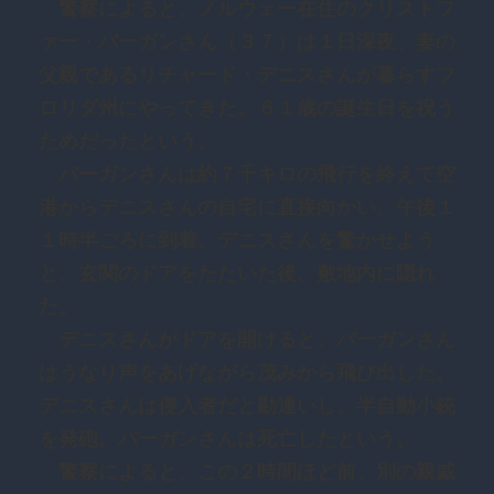
警察によると、ノルウェー在住のクリストフ
ァー・バーガンさん（３７）は１日深夜、妻の
父親であるリチャード・デニスさんが暮らすフ
ロリダ州にやってきた。６１歳の誕生日を祝う
ためだったという。
バーガンさんは約７千キロの飛行を終えて空
港からデニスさんの自宅に直接向かい、午後１
１時半ごろに到着。デニスさんを驚かせよう
と、玄関のドアをたたいた後、敷地内に隠れ
た。
デニスさんがドアを開けると、バーガンさん
はうなり声をあげながら茂みから飛び出した。
デニスさんは侵入者だと勘違いし、半自動小銃
を発砲。バーガンさんは死亡したという。
警察によると、この２時間ほど前、別の親戚