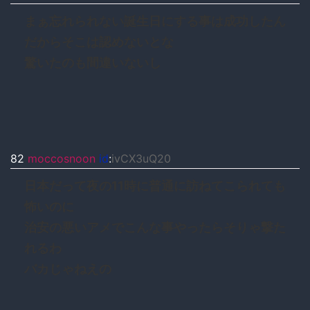
まぁ忘れられない誕生日にする事は成功したん
だからそこは認めないとな
驚いたのも間違いないし
82
moccosnoon
id
:
ivCX3uQ20
日本だって夜の11時に普通に訪ねてこられても
怖いのに
治安の悪いアメでこんな事やったらそりゃ撃た
れるわ
バカじゃねえの