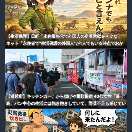
【生活保護】日経「永住厳格化で外国人の定着意欲をそぐな」
ネット「永住者で“生活保護の外国人”が1人でもいる時点でおか
しい」
【避難所】キッチンカー、から揚げや麺類提供 40代女性「最
高、パン中心の生活には飽き飽きしていて、野菜不足も感じてい
た」→時事通信タイトル「パンに飽き飽き」