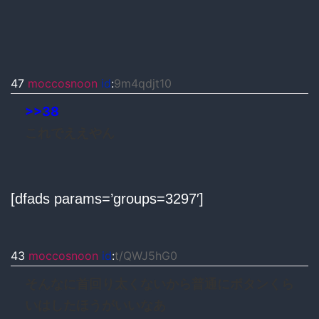
47
moccosnoon
id
:
9m4qdjt10
>>38
これでええやん
[dfads params=’groups=3297′]
43
moccosnoon
id
:
t/QWJ5hG0
そんなに首回り太くないから普通にボタンくら
いはしたほうがいいなあ