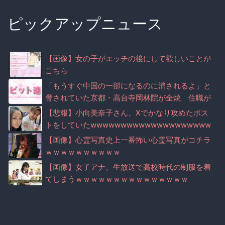
ピックアップニュース
【画像】女の子がエッチの後にして欲しいことが
こちら
「もうすぐ中国の一部になるのに消されるよ」と
脅されていた京都・高台寺岡林院が全焼 住職が
マナー注意で脅迫されていた事実が判明
【悲報】小向美奈子さん、Xでかなり攻めたポス
トをしていたwwwwwwwwwwwwwwwwwwww
wwww
【画像】心霊写真史上一番怖い心霊写真がコチラ
ｗｗｗｗｗｗｗｗｗｗ
【画像】女子アナ、生放送で高校時代の制服を着
てしまうｗｗｗｗｗｗｗｗｗｗｗｗｗｗｗ