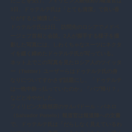
たことを受け、フィリピン大統領府の報道官は
3日、ドゥテルテ氏は「とても清潔」で良い香
りがすると擁護した。
ドゥテルテ氏は2日、訪問先のロシアでメドベ
ージェフ首相と会談。2人が握手する様子を撮
影した写真には、しわくちゃなスーツにネクタ
イを緩く締めたドゥテルテ氏が写っている。
ネット上でこの写真を見たロシア人のツイッタ
ー（Twitter）ユーザーらはドゥテルテ氏の身
なりについてすかさず話題にし、「ドゥテルテ
は一晩中酔っ払っていたのか」「パブ帰り？」
などと冷やかした。
フィリピン大統領府のサルバドール・パネロ
（Salvador Panelo）報道官は報道陣への文書
で、ドゥテルテ氏は「だらしなく見えているわ