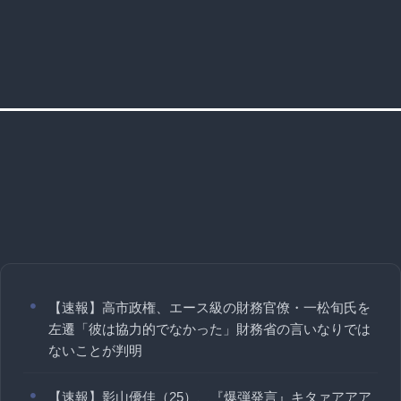
【速報】高市政権、エース級の財務官僚・一松旬氏を
左遷「彼は協力的でなかった」財務省の言いなりでは
ないことが判明
【速報】影山優佳（25）、『爆弾発言』キタァアアア