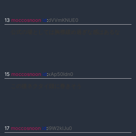
13
moccosnoon
id
:
dVVmKNUE0
公式の場としては胸襟緩め過ぎな感はあるな
15
moccosnoon
id
:
xAp50Idn0
この後ネクタイ頭に巻きそう
17
moccosnoon
id
:
i9W2klJu0