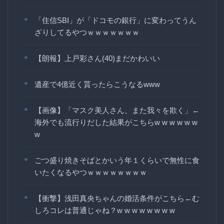
「住信SBI」が「ドコモの銀行」に変わってうん
ざりしてるやつｗｗｗｗｗｗｗ
【朗報】上戸彩さん(40)まだかわいい
遺産で4億近く貰ったらこうなるwww
【画像】「マスク美人さん、また我々を欺く」←
海外でも流行りだした結果がこちらw w w w w w
w
ごつ盛り焼きそばとかいう年１くらいで無性に食
いたくなるやつｗｗｗｗｗｗｗｗ
【衝撃】浅田真央ちゃんの婚活条件がこちら←む
しろコレは普通じゃね？w w w w w w w w