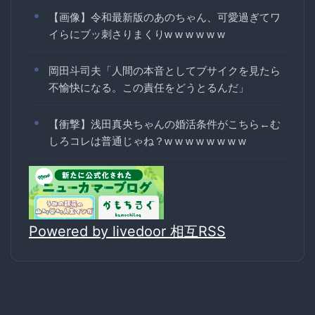
【画像】令和最新版のあのちゃん、可愛過ぎてワ
イらにブッ刺さりまくりw w w w w w
岡田斗司夫「人間の本音としてブサイクを見たら
不愉快になる。この責任をどうとるんだ」
【衝撃】浅田真央ちゃんの婚活条件がこちら←む
しろコレは普通じゃね？w w w w w w w w
Powered by livedoor 相互RSS