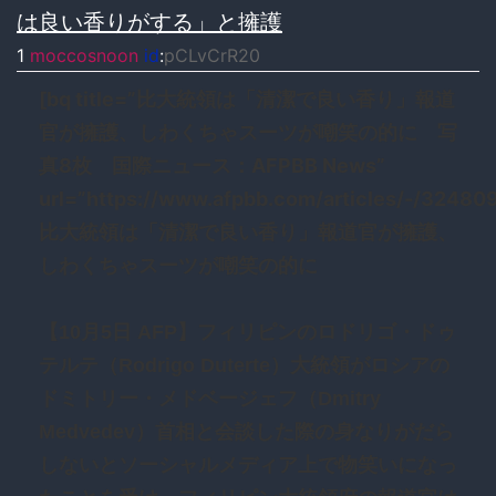
は良い香りがする」と擁護
1
moccosnoon
id
:
pCLvCrR20
[bq title=”比大統領は「清潔で良い香り」報道
官が擁護、しわくちゃスーツが嘲笑の的に 写
真8枚 国際ニュース：AFPBB News”
url=”https://www.afpbb.com/articles/-/32480
比大統領は「清潔で良い香り」報道官が擁護、
しわくちゃスーツが嘲笑の的に
【10月5日 AFP】フィリピンのロドリゴ・ドゥ
テルテ（Rodrigo Duterte）大統領がロシアの
ドミトリー・メドベージェフ（Dmitry
Medvedev）首相と会談した際の身なりがだら
しないとソーシャルメディア上で物笑いになっ