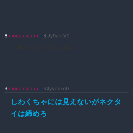
6
moccosnoon
id
:
LJy9aptV0
一杯ひっかけてるなこれは
9
moccosnoon
id
:
Alyvokxo0
しわくちゃには見えないがネクタ
イは締めろ