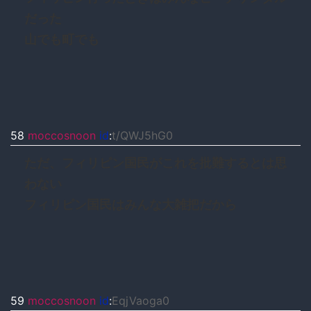
だった
山でも町でも
58
moccosnoon
id
:
t/QWJ5hG0
ただ、フィリピン国民がこれを批難するとは思
わない
フィリピン国民はみんな大雑把だから
59
moccosnoon
id
:
EqjVaoga0