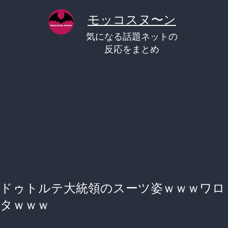
コ
モッコスヌ〜ン
ン
気になる話題ネットの
テ
反応をまとめ
ン
ツ
へ
ス
キ
ッ
プ
ドゥトルテ大統領のスーツ姿ｗｗｗワロ
タｗｗｗ