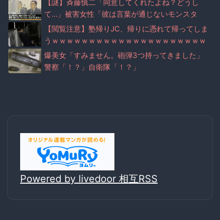
【謎】斉藤慎二「同意してくれたよね？どうし
て…」被害女性「彼は言葉が通じないモンスタ
ー」
【閲覧注意】塾帰りJC、帰りに憑れて帰ってしま
うｗｗｗｗｗｗｗｗｗｗｗｗｗｗｗｗｗｗｗｗｗ
ｗ
爆美女「すみません。砲弾3つ持ってきました」
警察「！？」自衛隊「！？」
Powered by livedoor 相互RSS