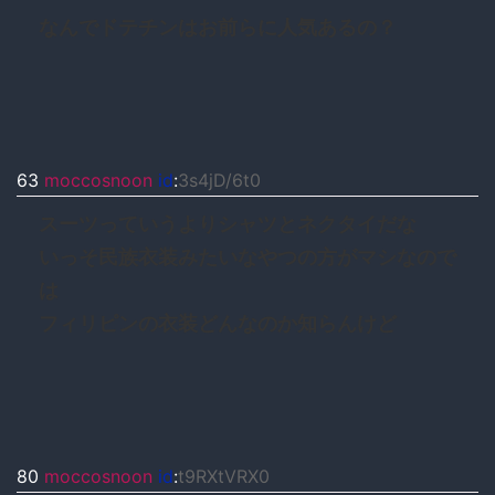
なんでドテチンはお前らに人気あるの？
63
moccosnoon
id
:
3s4jD/6t0
スーツっていうよりシャツとネクタイだな
いっそ民族衣装みたいなやつの方がマシなので
は
フィリピンの衣装どんなのか知らんけど
80
moccosnoon
id
:
t9RXtVRX0