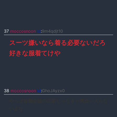
37
moccosnoon
id
:
9m4qdjt10
スーツ嫌いなら着る必要ないだろ
好きな服着てけや
38
moccosnoon
id
:
GhoJAyzx0
やっぱ首脳会談の正装じゃなきゃ気合い入らな
いよな