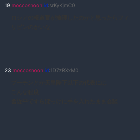
19
moccosnoon
id
:
srKyKjmC0
ロシアの報道官が擁護したのかと思ったらフィ
リピンのかいな
23
moccosnoon
id
:
1D7zRXxM0
プーチンとか天皇陛下以下の代表には
こんな程度
習近平ですらぽっけに手を入れたまま会談