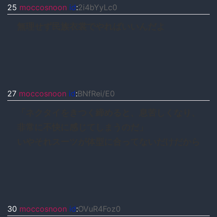
25
moccosnoon
id
:
2i4bYyLc0
無理せず民族衣裳でやればいいんだよ
27
moccosnoon
id
:
BNfRei/E0
「ネクタイをきつく締めると、息苦しくなり、
非常に不快に感じてしまうのだ」
いやそれスーツが体型に合ってないだけだから
30
moccosnoon
id
:
OVuR4Foz0