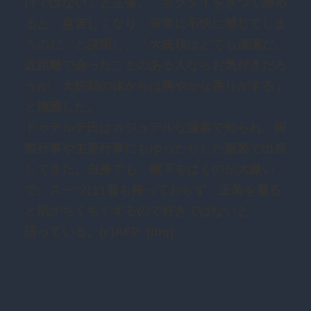
けではない」と主張。「ネクタイをきつく締め
ると、息苦しくなり、非常に不快に感じてしま
うのだ」と説明し、「大統領はとても清潔だ。
近距離で会ったことのある人ならお気付きだろ
うが、大統領の体からは爽やかな香りがする」
と擁護した。
ドゥテルテ氏はカジュアルな服装で知られ、国
際行事や主要行事にもゆったりした服装で出席
してきた。自身でも、靴下をはくのが大嫌い
で、スーツは1着も持っておらず、正装を着る
と肌がちくちくするので好きではないと
語っている。(c)AFP [/bq]