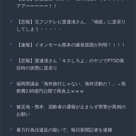
アアーーーーー！！
【悲報】元フジテレビ渡邊渚さん、『地獄』に逆戻り
してしまう・・・・・
【速報】イオンモール熊本の爆発原因が判明！！！！
【悲報】渡邊渚さん「キスしろよ」のヤジでPTSD発
症時の状態に逆戻り
福岡県議会「海外旅行じゃない、海外活動だ！」→視
察費2.65億円公開で再炎上ｗｗｗ
被災地・熊本、泥酔者の通報が止まらず県警が異例の
お願い
暴力行為法違反の疑いで、毎日新聞記者を逮捕