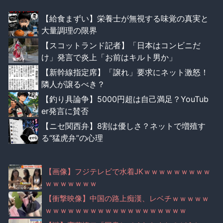
【給食まずい】栄養士が無視する味覚の真実と
大量調理の限界
【スコットランド記者】「日本はコンビニだ
け」発言で炎上「お前はキルト男か」
【新幹線指定席】「譲れ」要求にネット激怒！
隣人が譲るべき？
【釣り具論争】5000円超は自己満足？YouTub
er発言に賛否
【ニセ関西弁】8割は優しさ？ネットで増殖す
る“猛虎弁”の心理
【画像】フジテレビで水着JKｗｗｗｗｗｗｗｗｗ
ｗｗｗｗｗｗｗ
【衝撃映像】中国の路上痴漢、レベチｗｗｗｗｗ
ｗｗｗｗｗｗｗｗｗｗｗｗｗｗｗｗｗｗｗ