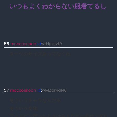
いつもよくわからない服着てるし
56
moccosnoon
id
:
vtHgbtzl0
スーツのサイズあってなくね
57
moccosnoon
id
:
wMZprRdN0
そういうキャラなんだろ
そういう文化
フィリピン行ったときはみんなビーチサンダル