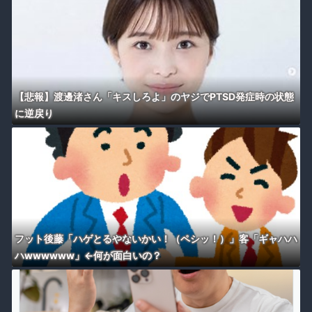
【悲報】渡邊渚さん「キスしろよ」のヤジでPTSD発症時の状態
に逆戻り
フット後藤「ハゲとるやないかい！（ペシッ！）」客「ギャハハ
ハwwwwww」←何が面白いの？