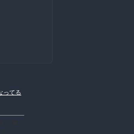
なってる
成功…「性
ス”