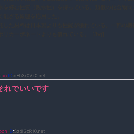
水を好む性質（親水性）を持っている。類似の化合物同
く混ざる原理を応用した。
発した材料は日本製よりも性能が優れている。一部の機
ポリカーボネートよりも優れている。 [/bq]
oon
ID
:
nEh3r0Vz0.net
それでいいです
oon
ID
:
SzdIGzR10.net