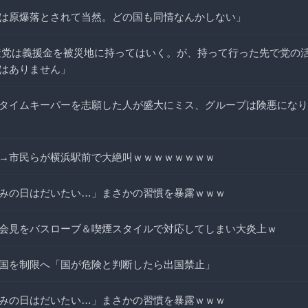
は原爆落とされて当然。どの国も同情なんかしない」
産党は義援金を被災地に持ってはいく。が、持って行った先で党の活
はありません」
タイムキーパーを志願した人が盛大にミス、グループは険悪になり
→市民らが横浜駅前で大絶叫ｗｗｗｗｗｗｗｗ
みの日はだいたい…」まさかの習慣を暴露ｗｗｗ
会見をバスローブ＆喫煙スタイルで対応してしまい大炎上ｗ
国を制限へ「国が危険と判断したら出国禁止」
みの日はだいたい…」まさかの習慣を暴露ｗｗｗ