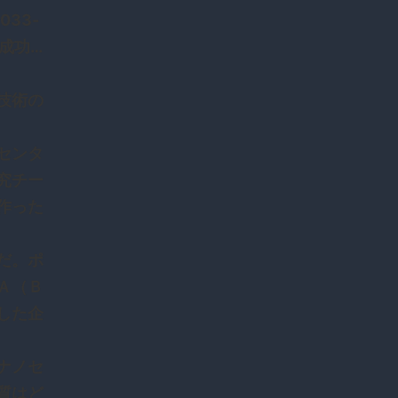
0033-
に成功…
技術の
センタ
究チー
作った
だ。ポ
Ａ（Ｂ
した企
ナノセ
質はど