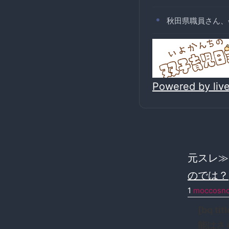
秋田県職員さん、
Powered by li
元スレ
のでは？
1
moccosn
[bq 
能はさ