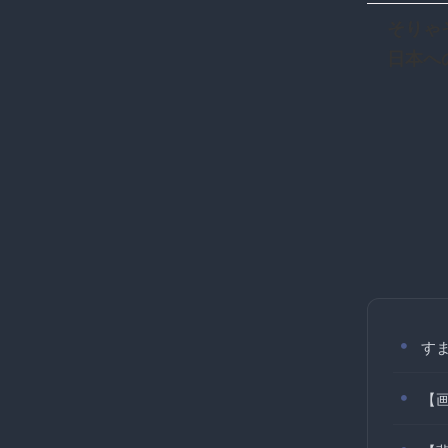
そりゃ
日本へ
す
【