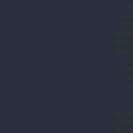
url=”h
cnip
「性能
韓国研
開発に
韓国化
ーのパ
ムが植
と１５
バイオ
リカー
ＰＡ）
業は日
化学研
ルロー