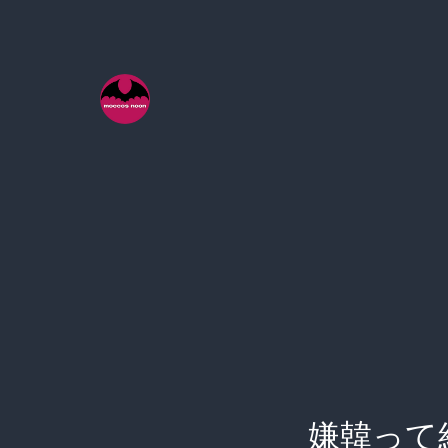
コ
ン
テ
ン
ツ
へ
ス
キ
ッ
プ
嫌韓って