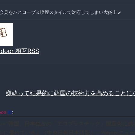
会見をバスローブ＆喫煙スタイルで対応してしまい大炎上ｗ
vedoor 相互RSS
≫
嫌韓って結果的に韓国の技術力を高めることに
oon
ID
:
title=”韓国、日本独占の「エコプラスチック」国産化に
らに優れている」（中央日報日本語版） – Yahoo!ニュー