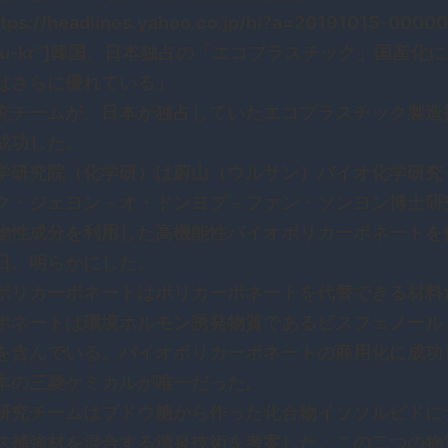
ttps://headlines.yahoo.co.jp/hl?a=20191015-0000
pou-kr”]韓国、日本独占の「エコプラスチック」国産化
はさらに優れている」
究チームが、日本が独占していたエコプラスチック製造
成功した。
学研究院（化学研）は蔚山（ウルサン）バイオ化学研究
ク・ジェヨン－オ・ドンヨプ－ファン・ソンヨン博士研
物性成分を利用した高機能性バイオポリカーボネートを
日、明らかにした。
ポリカーボネートはポリカーボネートを代替できる材料
ボネートは環境ホルモン誘発物質であるビスフェノール
を含んでいる。バイオポリカーボネートの商用化に成功
本の三菱ケミカルが唯一だった。
研究チームはブドウ糖から作った化合物イソソルビドに
ス補強材を混合する源泉技術を考案した。この二つの物