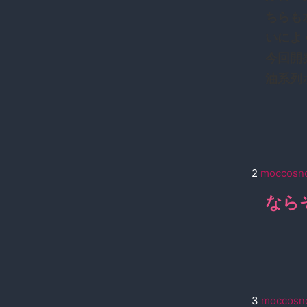
ちらも
いによ
今回開
油系列
2
moccosn
なら
3
moccosn