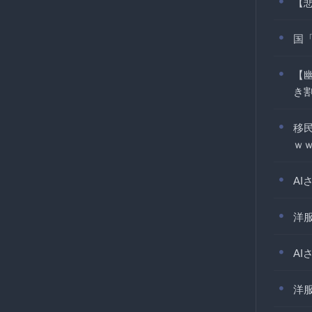
【
国
【
き
移
ｗ
A
洋
A
洋