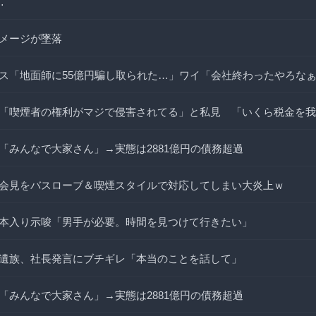
…
メージが墜落
ス「地面師に55億円騙し取られた…」ワイ「会社終わったやろな
「喫煙者の権利がマジで侵害されてる」と私見 「いくら税金を我
「みんなで大家さん」→実態は2881億円の債務超過
会見をバスローブ＆喫煙スタイルで対応してしまい大炎上ｗ
本入り示唆「男手が必要。時間を見つけて行きたい」
遺族、社長発言にブチギレ「本当のことを話して」
「みんなで大家さん」→実態は2881億円の債務超過