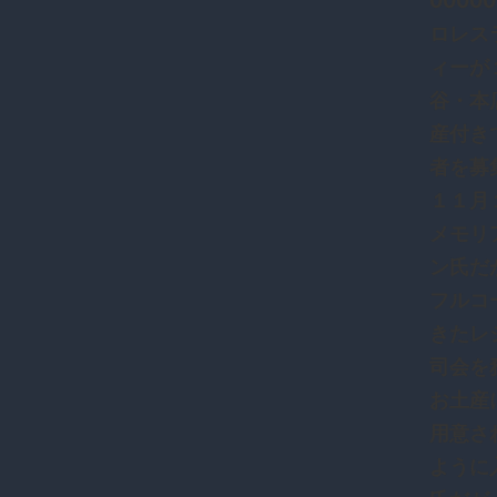
0000
ロレス
ィーが
谷・本
産付き
者を募
１１月
メモリ
ン氏だ
フルコ
きたレ
司会を
お土産
用意さ
ように