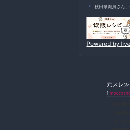
秋田県職員さん、
Powered by li
元スレ
1
moccosno
[bq 
ン氏の
ス” url