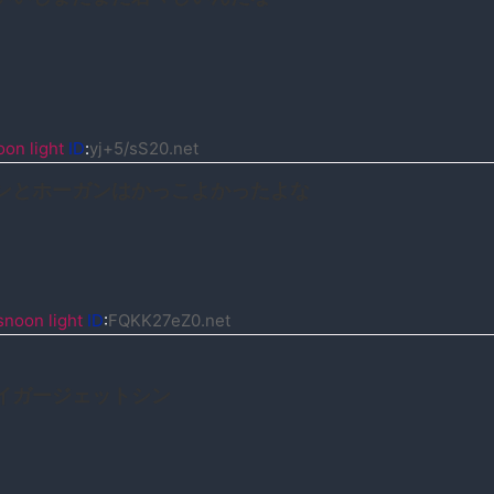
on light
ID
:
yj+5/sS20.net
ンとホーガンはかっこよかったよな
noon light
ID
:
FQKK27eZ0.net
イガージェットシン