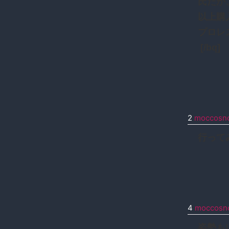
氏だが
以上購
プロレ
[/bq]
2
moccosno
行って
4
moccosno
姿勢も