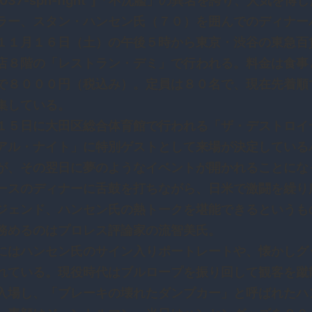
0037-sph-fight”]「不沈艦」の異名を誇り、人気を博
ラー、スタン・ハンセン氏（７０）を囲んでのディナー
１１月１６日（土）の午後５時から東京・渋谷の東急百
店８階の「レストラン・デミ」で行われる。料金は食事
で８０００円（税込み）。定員は８０名で、現在先着順
集している。
１５日に大田区総合体育館で行われる「ザ・デストロ
アル・ナイト」に特別ゲストとして来場が決定している
が、その翌日に夢のようなイベントが開かれることにな
ースのディナーに舌鼓を打ちながら、日米で激闘を繰り
ジェンド、ハンセン氏の熱トークを堪能できるというも
務めるのはプロレス評論家の流智美氏。
にはハンセン氏のサイン入りポートレートや、懐かしグ
れている。現役時代はブルロープを振り回して観客を蹴
入場し、「ブレーキの壊れたダンプカー」と呼ばれたハ