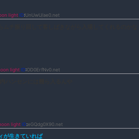
on light
ID
:
UnUwU/ae0.net
らムチ振り回して客しばきながら入場してくれるのかな
oon light
ID
:
OD0ErfNv0.net
の内ハンセンには幾ら入るんや
oon light
ID
:
eGQdg0X90.net
ィが生きていれば