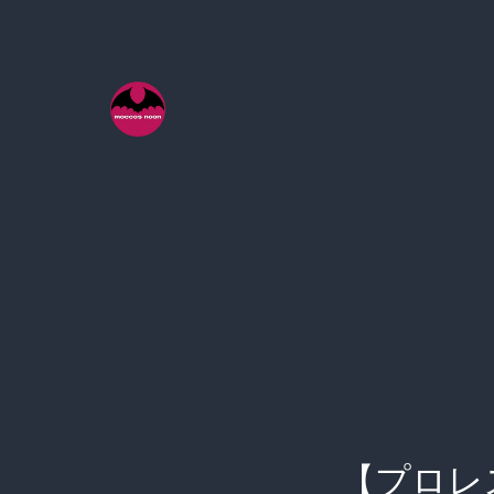
コ
ン
テ
ン
ツ
へ
ス
キ
ッ
プ
【プロレ