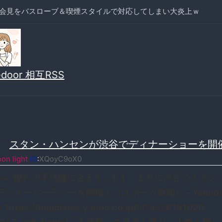
会見をバスローブ＆喫煙スタイルで対応してしまい大炎上ｗ
vedoor 相互RSS
≫
スタン・ハンセンが渋谷でディナーショーを開
on light
ID
:
XQoyC9oX0
title=”憧れの不沈艦に会える…１１・１６に渋谷でスタ
ディナーパーティーを開催！（スポーツ報知） – Yahoo
=”https://headlines.yahoo.co.jp/hl?a=20191020-