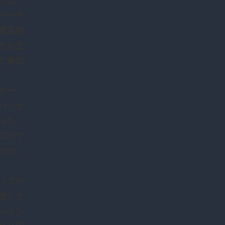
した元プ
パーテ
貨店渋
とお土
で参加
イヤー
ハンセ
った。
広げて
のだ。
ッズが
散らす
ンセン