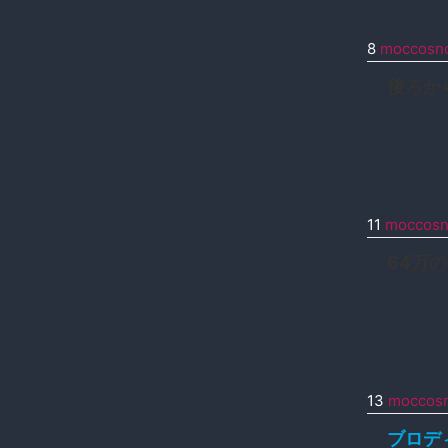
8
moccosno
後ろか
11
moccosn
64万
13
moccosn
ブロデ