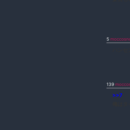
5
moccosno
ハンセ
139
moccos
>>7
俺はタ