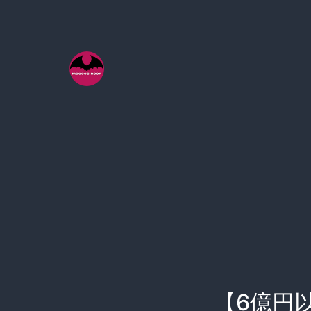
コ
ン
テ
ン
ツ
へ
ス
キ
ッ
プ
【6億円