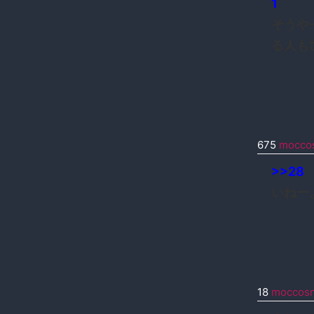
1
そうや
る人も
675
mocco
>>28
いねー
18
moccos