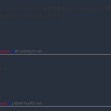
ってうまくやってそのまま何事もなかったかのように過
世の中にたくさんいるんだろうな
snoon
ID
:
BYe9ihEp0.net
よｗ
noon
ID
:
xBM4YkoR0.net