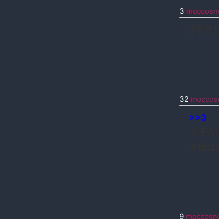
3
moccosn
3千万
32
moccos
>>3
３千万
６億は
9
moccosn