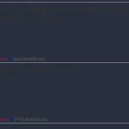
でマクドナルドの統括マネージャーとか順調に行けばか
はずなのにもったいない・・・・
noon
ID
:
eiuCAv600.net
と勝ってそっと返せばいいんだから
ヘーキ
noon
ID
:
+T0JhsMs0.net