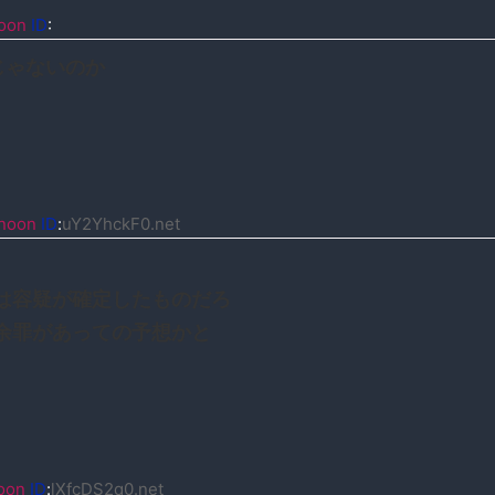
oon
ID
:
じゃないのか
noon
ID
:
uY2YhckF0.net
は容疑が確定したものだろ
余罪があっての予想かと
oon
ID
:
lXfcDS2q0.net