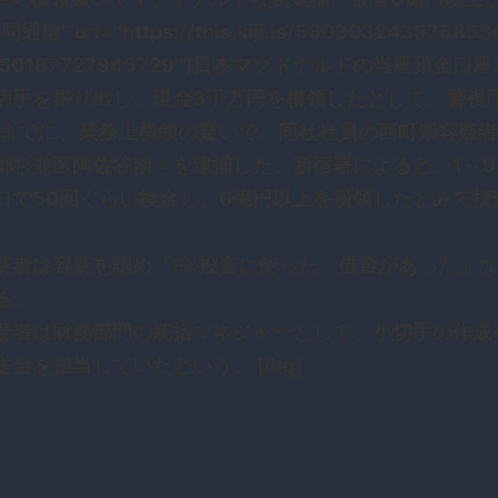
通信” url=”https://this.kiji.is/560303243576853
550187727945729″]日本マクドナルドの当座預金口
切手を振り出し、現金3千万円を横領したとして、警視
日までに、業務上横領の疑いで、同社社員の西町崇容疑者
都杉並区阿佐谷南＝を逮捕した。新宿署によると、1～9
口で50回ぐらい換金し、6億円以上を横領したとみて捜
疑者は容疑を認め「FX投資に使った。借金があった」
る。
疑者は財務部門の統括マネジャーとして、小切手の作成
金を担当していたという。 [/bq]