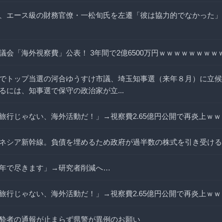
、エース級の財務官僚・一松旬氏を左遷「彼は協力的でなかった」
議会「海外視察費」公表！ 3年間で2億6500万円ｗｗｗｗｗｗｗｗ
でトップ当選の河合ゆうすけ市議、埼玉知事選（来年８月）に立候
るには、知事選で保守の政治家が立...
旅行じゃない、海外活動だ！」→視察費2.65億円公開で再炎上ｗｗ
ネシア新幹線。負債を埋めるため政府が過半数の株式を引き受ける
年で尽きます」→研究者削減へ…
旅行じゃない、海外活動だ！」→視察費2.65億円公開で再炎上ｗｗ
酔者の通報が止まらず県警が異例のお願い