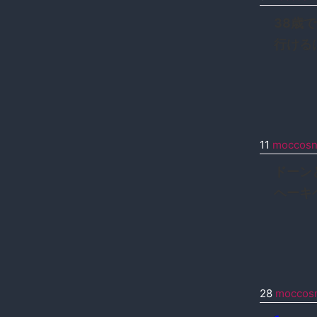
38歳
行ける
11
moccos
ドーン
ヘーキ
28
moccos