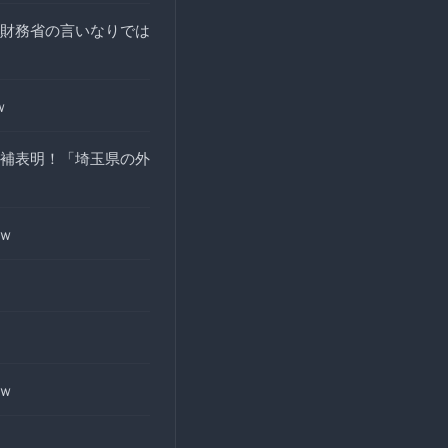
財務省の言いなりでは
ｗ
補表明！「埼玉県の外
ｗ
ｗ