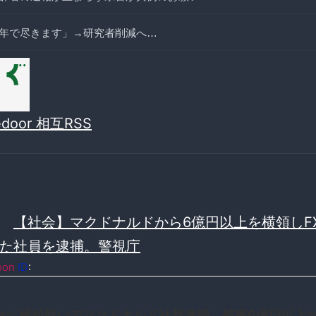
年で尽きます」→研究者削減へ…
vedoor 相互RSS
≫
【社会】マクドナルドから6億円以上を横領しF
た社員を逮捕。警視庁
oon
ID
:
title=”横領疑いでマクドナルド社員逮捕 被害6億円以上