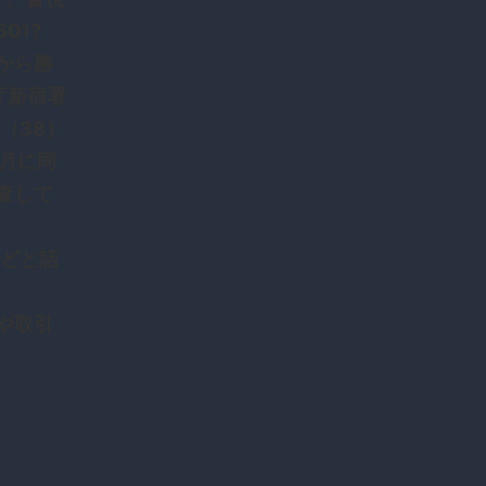
601?
座から勝
庁新宿署
（38）
月に同
査して
などと話
や取引