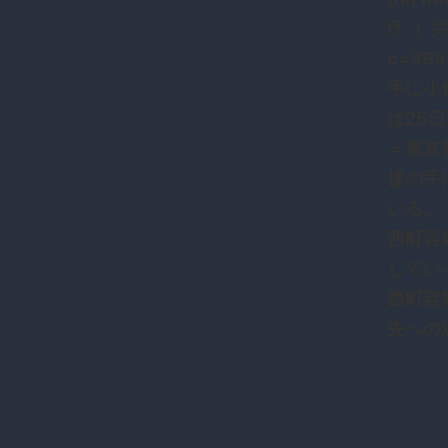
庁 ｜ 共同
c=39
手に小
は25
＝東京
様の手
いる。
西町容
してい
西町容
先への送