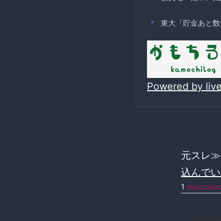
東大「貯金あと数
Powered by li
元スレ
込んでい
1
moccosn
[bq 