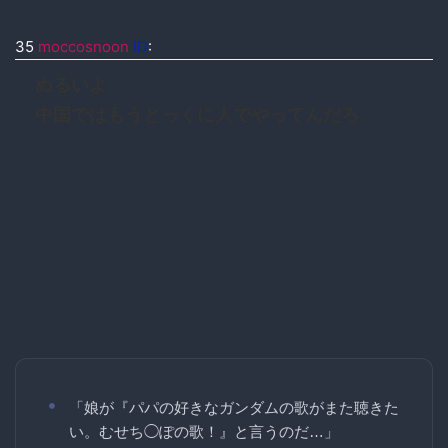
35
moccosnoon
ID
:
ぬるいよ
中国ではもうとっくに人でやってんだろ
「娘が『パパの好きなガンダムの歌がまた聴きた
い。むせち◯ぽの歌！』と言うのだ…」