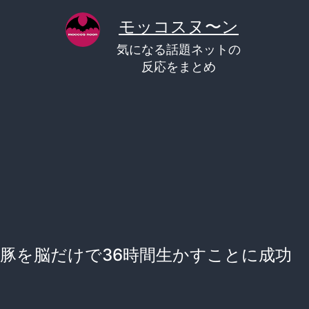
コ
モッコスヌ〜ン
ン
気になる話題ネットの
テ
反応をまとめ
ン
ツ
へ
ス
キ
ッ
プ
豚を脳だけで36時間生かすことに成功