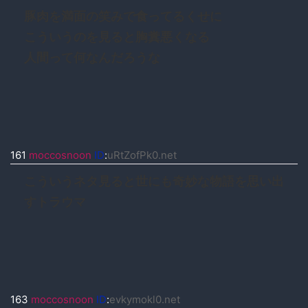
豚肉を満面の笑みで食ってるくせに
こういうのを見ると胸糞悪くなる
人間って何なんだろうな
161
moccosnoon
ID
:
uRtZofPk0.net
こういうネタ見ると世にも奇妙な物語を思い出
すトラウマ
163
moccosnoon
ID
:
evkymokl0.net