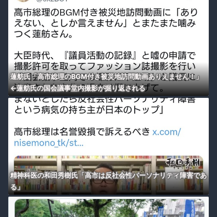
蓮舫氏「高市総理のBGM付き被災地訪問動画ありえません！」
←蓮舫氏の国会議事堂内撮影が掘り返される
精神科医の和田秀樹氏「高市は反社会性パーソナリティ障害であ
る」