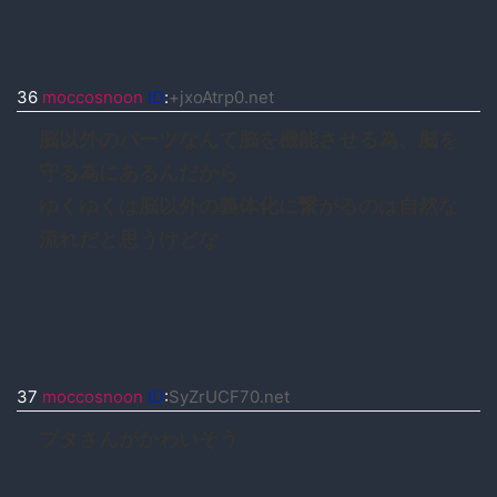
36
moccosnoon
ID
:
+jxoAtrp0.net
脳以外のパーツなんて脳を機能させる為、脳を
守る為にあるんだから
ゆくゆくは脳以外の義体化に繋がるのは自然な
流れだと思うけどな
37
moccosnoon
ID
:
SyZrUCF70.net
ブタさんがかわいそう