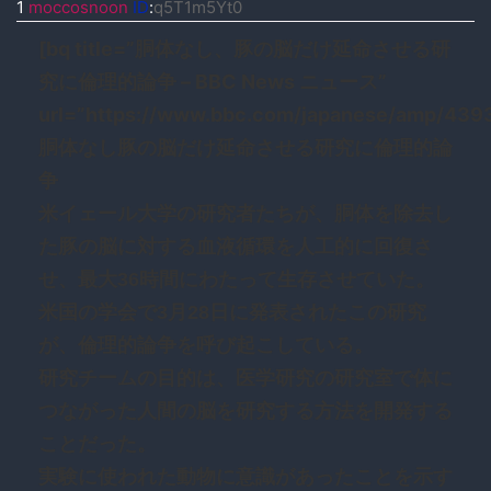
1
moccosnoon
ID
:
q5T1m5Yt0
[bq title=”胴体なし、豚の脳だけ延命させる研
究に倫理的論争 – BBC News ニュース”
url=”https://www.bbc.com/japanese/amp/439
胴体なし豚の脳だけ延命させる研究に倫理的論
争
米イェール大学の研究者たちが、胴体を除去し
た豚の脳に対する血液循環を人工的に回復さ
せ、最大36時間にわたって生存させていた。
米国の学会で3月28日に発表されたこの研究
が、倫理的論争を呼び起こしている。
研究チームの目的は、医学研究の研究室で体に
つながった人間の脳を研究する方法を開発する
ことだった。
実験に使われた動物に意識があったことを示す