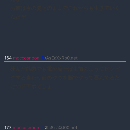
お前は今の姿そのままでこれからも生きていく
んだぞ
164
moccosnoon
ID
:
AsEaXxRp0.net
死んだ筋肉でも電流流せば生前のようにピクピ
クする当たり前のやつを脳でやって喜んでるだ
けのドアホでしょ
177
moccosnoon
ID
:
Kc8+aQJ00.net