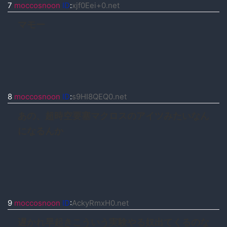
7
moccosnoon
ID
:
xjf0Eei+0.net
マモー
8
moccosnoon
ID
:
s9HI8QEQ0.net
あの、超時空要塞マクロスのアイツみたいなん
になるんか
9
moccosnoon
ID
:
AckyRmxH0.net
遅かれ早起きこういう実験やる奴出てくるのな