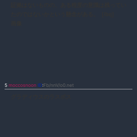
証拠はないものの、ある程度の意識は残ってい
たのではないかという懸念がある。 [/bq]
画像
5
moccosnoon
ID
:
Fb/nnV/o0.net
グラディウスのラスボス