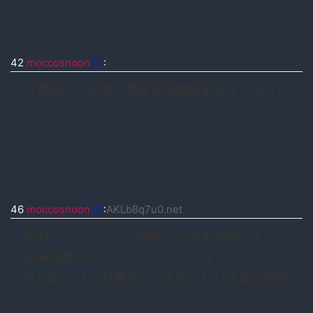
42
moccosnoon
ID
:
五感揃った外部の個体を操縦出来るならありだ
な
46
moccosnoon
ID
:
AKLb8q7u0.net
昔ロシアかどっかで頭部だけの犬を同じように
血液循環させて生かしてたような
目のあたりに刺激与えて反応したり生体反応残
ってた