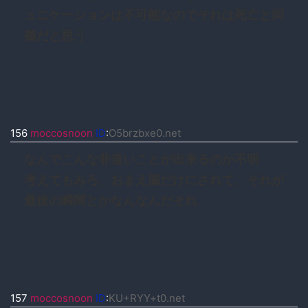
ュニケーションは不可能なのでそれは死亡と同
義だと思う
156
moccosnoon
ID
:
O5brzbxe0.net
なんでこんな非道いことが出来るのか不明
考えてもみろ、おまえ脳だけにされて、それが
最後の瞬間とかなんなんだそれ
157
moccosnoon
ID
:
KU+RYY+t0.net