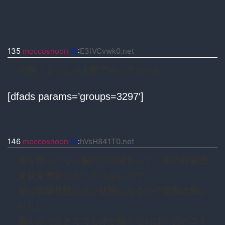
135
moccosnoon
ID
:
E3iVCvwk0.net
中国「よっしゃ人間でやってみっか」
[dfads params=’groups=3297′]
146
moccosnoon
ID
:
hVsH841T0.net
体を持ってない脳だけの場合って一切の視覚聴
覚触覚情報が入ってこないので
脳は昏睡状態に近い状態になるので意識は無い
らしい
脳のみで生きてても体が無くなれば一切のコミ