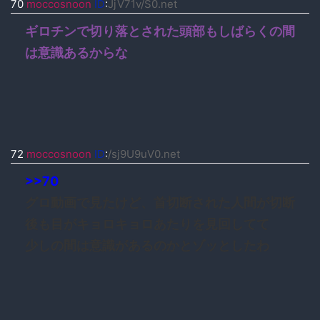
70
moccosnoon
ID
:
JjV71v/S0.net
ギロチンで切り落とされた頭部もしばらくの間
は意識あるからな
72
moccosnoon
ID
:
/sj9U9uV0.net
>>70
グロ動画で見たけど、首切断された人間が切断
後も目がキョロキョロあたりを見回してて
少しの間は意識があるのかとゾッとしたわ