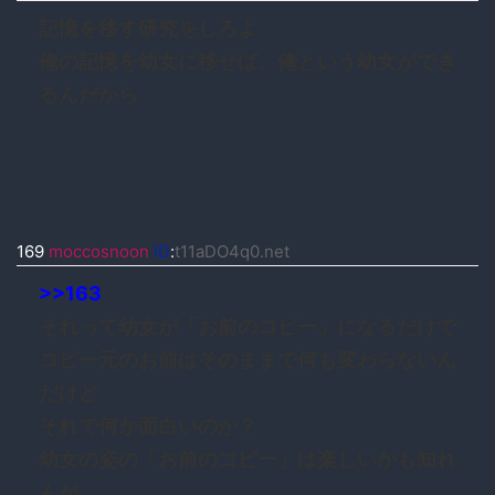
記憶を移す研究をしろよ
俺の記憶を幼女に移せば、俺という幼女ができ
るんだから
169
moccosnoon
ID
:
t11aDO4q0.net
>>163
それって幼女が「お前のコピー」になるだけで
コピー元のお前はそのままで何も変わらないん
だけど
それで何か面白いのか？
幼女の姿の「お前のコピー」は楽しいかも知れ
んが