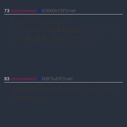
73
moccosnoon
ID
:
CRXDkY3F0.net
天才を生かし続けるのか
しかし生物としての感覚器官をすべて失ってい
るので脳は急速に劣化するだろうな
83
moccosnoon
ID
:
56F5uEfF0.net
その脳を別の体に移植成功するとこまでいかな
いと意味ないな