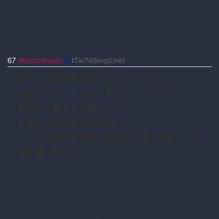
67
moccosnoon
ID
:
Tw746ivq0.net
脳ミソは許容量越えた入力に対しては
自動でシャットダウンするし
気絶して寝てる感覚だろ
手術後のガーゼが張り付いて
ベリベリ剥がす痛みで気絶した俺が体験したか
ら間違いない