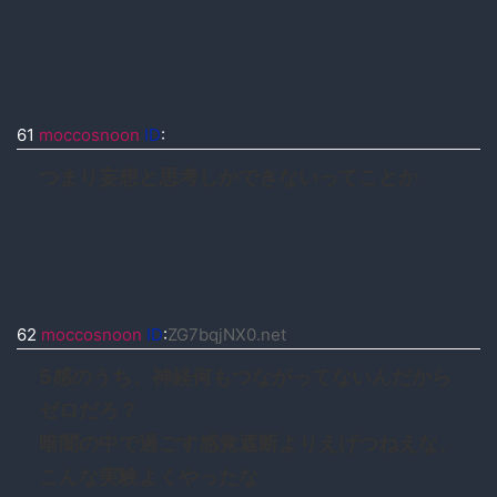
61
moccosnoon
ID
:
つまり妄想と思考しかできないってことか
62
moccosnoon
ID
:
ZG7bqjNX0.net
5感のうち、神経何もつながってないんだから
ゼロだろ？
暗闇の中で過ごす感覚遮断よりえげつねえな、
こんな実験よくやったな