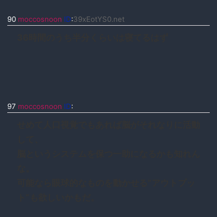
90
moccosnoon
ID
:
39xEotYS0.net
36時間のうち半分くらいは寝てるはず
97
moccosnoon
ID
:
せめて人口視覚でもあれば脳がそれなりに活動
して、
脳というシステムを保つ一助になるかも知れん
な。
可能なら眼球的なものを動かせる”アウトプッ
ト”も欲しいかもだ。