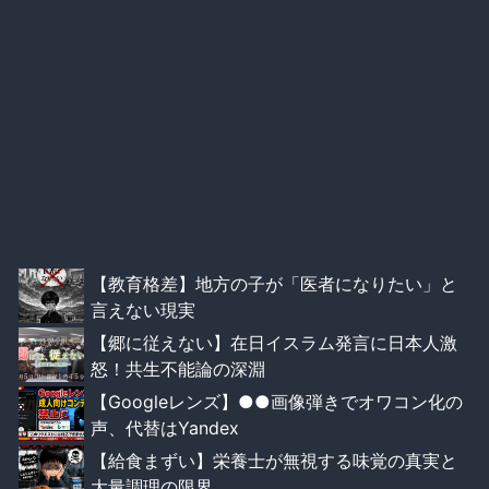
【教育格差】地方の子が「医者になりたい」と
言えない現実
【郷に従えない】在日イスラム発言に日本人激
怒！共生不能論の深淵
【Googleレンズ】●●画像弾きでオワコン化の
声、代替はYandex
【給食まずい】栄養士が無視する味覚の真実と
大量調理の限界