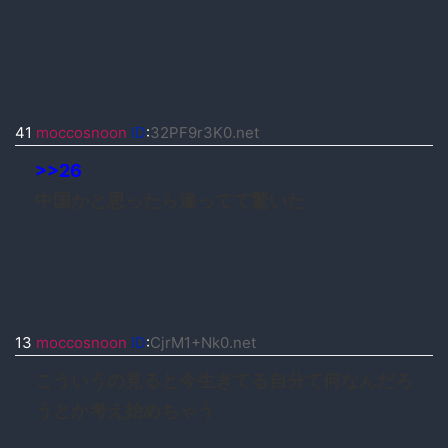
41
moccosnoon
ID
:
32PF9r3K0.net
>>26
中国かと思ったら違ってて驚いた
13
moccosnoon
ID
:
CjrM1+Nk0.net
こういうの見ると今生きてる自分て何なんだろ
うとか考え始めちゃう