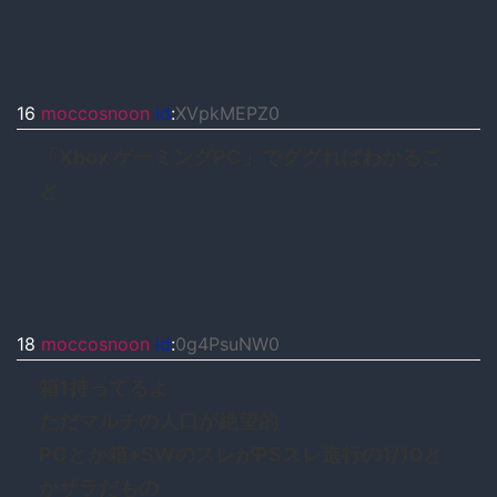
16
moccosnoon
id
:
XVpkMEPZ0
「Xbox ゲーミングPC」でググればわかるこ
と
18
moccosnoon
id
:
0g4PsuNW0
箱1持ってるよ
ただマルチの人口が絶望的
PCとか箱+SWのスレがPSスレ進行の1/10と
かザラだもの