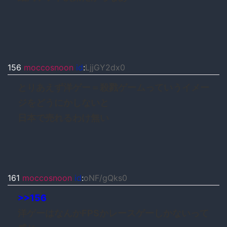
156
moccosnoon
id
:
LjjGY2dx0
とりあえず洋ゲー＝殺戮ゲームっていうイメー
ジをどうにかしないと
日本で売れるわけ無い
161
moccosnoon
id
:
oNF/gQks0
>>156
洋ゲーはなんかFPSかレースゲーしかないって