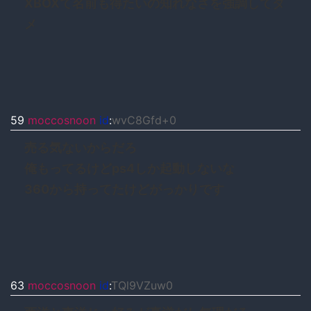
XBOXて名前も得たいの知れなさを強調してダ
メ
59
moccosnoon
id
:
wvC8Gfd+0
売る気ないからだろ
俺もってるけどps4しか起動しないな
360から持ってたけどがっかりです
63
moccosnoon
id
:
TQl9VZuw0