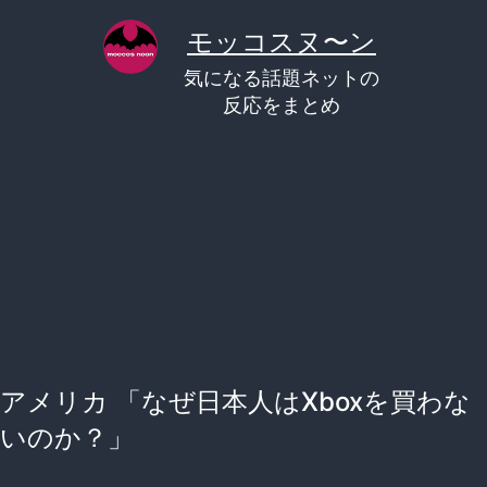
コ
モッコスヌ〜ン
ン
気になる話題ネットの
テ
反応をまとめ
ン
ツ
へ
ス
キ
ッ
プ
アメリカ 「なぜ日本人はXboxを買わな
いのか？」