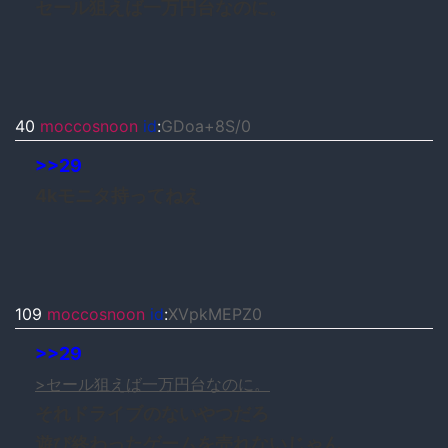
セール狙えば一万円台なのに。
40
moccosnoon
id
:
GDoa+8S/0
>>29
4kモニタ持ってねえ
109
moccosnoon
id
:
XVpkMEPZ0
>>29
>セール狙えば一万円台なのに。
それドライブのないやつだろ
遊び終わったゲームを売れないじゃん