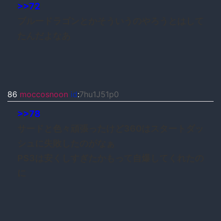
>>72
ブルードラゴンとかそういうのやろうとはして
たんだよなあ
86
moccosnoon
id
:
7hu1J51p0
>>78
サードと色々頑張ったけど360はスタートダッ
シュに失敗したのがなぁ
PS3は安くしすぎたかもって自爆してくれたの
に