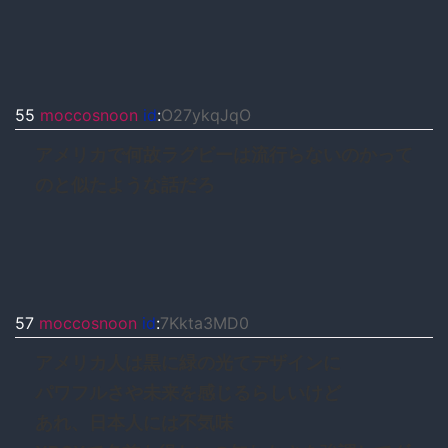
55
moccosnoon
id
:
O27ykqJqO
アメリカで何故ラグビーは流行らないのかって
のと似たような話だろ
57
moccosnoon
id
:
7Kkta3MD0
アメリカ人は黒に緑の光てデザインに
パワフルさや未来を感じるらしいけど
あれ、日本人には不気味