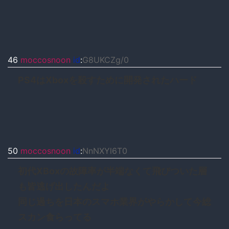
46
moccosnoon
id
:
G8UKCZg/0
PS4はXboxを殺すために開発されたハード
50
moccosnoon
id
:
NnNXYl6T0
初代XBoxの故障率が半端なくて飛びついた層
も皆逃げ出したんだよ
同じ過ちを日本のスマホ業界がやらかして今総
スカン食らってる