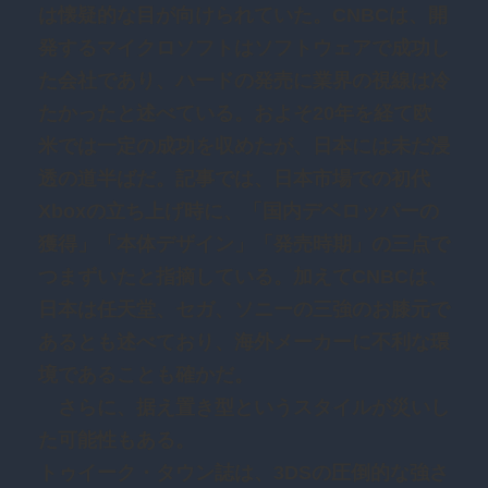
は懐疑的な目が向けられていた。CNBCは、開
発するマイクロソフトはソフトウェアで成功し
た会社であり、ハードの発売に業界の視線は冷
たかったと述べている。およそ20年を経て欧
米では一定の成功を収めたが、日本には未だ浸
透の道半ばだ。記事では、日本市場での初代
Xboxの立ち上げ時に、「国内デベロッパーの
獲得」「本体デザイン」「発売時期」の三点で
つまずいたと指摘している。加えてCNBCは、
日本は任天堂、セガ、ソニーの三強のお膝元で
あるとも述べており、海外メーカーに不利な環
境であることも確かだ。
さらに、据え置き型というスタイルが災いし
た可能性もある。
トゥイーク・タウン誌は、3DSの圧倒的な強さ