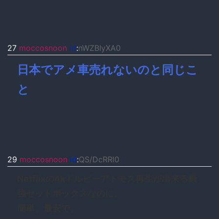
27
moccosnoon
id
:
nWZBIyXA0
日本でアメ車売れないのと同じこ
と
29
moccosnoon
id
:
QS/DcRRl0
Netflixの4kドルビーアトモス再生が出来る最
強セットボックスなのに。
簡単、最安で。