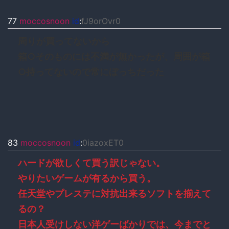
77
moccosnoon
id
:
fJ9orOvr0
周りが買ってないから
箱○そのものには不満が無かったが、周囲が箱
○持ってないので常にぼっちだった
83
moccosnoon
id
:
0iazoxET0
ハードが欲しくて買う訳じゃない。
やりたいゲームが有るから買う。
任天堂やプレステに対抗出来るソフトを揃えて
るの？
日本人受けしない洋ゲーばかりでは、今までと