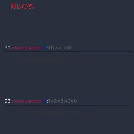
同じだぞ。
90
moccosnoon
id
:
TIx7acnQ0
セガを買収すれば良かったのに
93
moccosnoon
id
:
Tv0m8wCo0
メリケン人もPS4買ってんでしょ