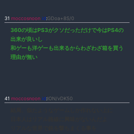
31
moccosnoon
id
:
GDoa+8S/0
360の頃はPS3がクソだっただけで今はPS4の
出来が良いし
和ゲーも洋ゲーも出来るからわざわざ箱を買う
理由が無い
41
moccosnoon
id
:
ION/vDK50
結局、似たようなゲームしか作れない上に
日本人はリアル路線に興味がないんだよ
リアルな世界で銃を撃ちまくる事を