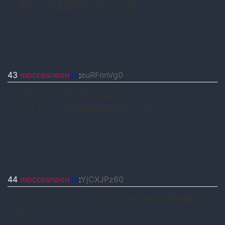
楽しいとは思わないんだよね
43
moccosnoon
id
:
euRFnnVg0
どのハードでも言えるけど
ソフトウェアが大半を占めている
44
moccosnoon
id
:
YjCXJPz60
ドラクエとエフエフとマリオとゼルダが出ない
から