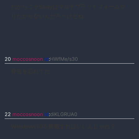
だからこそSonyはマルチプラットフォームや
りたがらないんだろうけどね
20
moccosnoon
id
:
HWfMe/s30
存在を忘れてた
22
moccosnoon
id
:
diKLGRUA0
Windows10を搭載すればいいんじゃね？