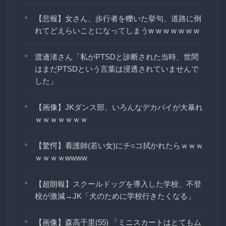
【悲報】女さん、歩行者を轢いた挙句、道路に倒
れてどえらいことになってしまうw w w w w w w
渡邊渚さん「私がPTSDと診断された当時、世間
はまだPTSDという言葉は浸透されていませんで
した」
【画像】JKダンス部、いろんなデカパイが大暴れ
ｗｗｗｗｗｗｗ
【驚愕】看護師(若い女)にチ○コ拭かれたらｗｗｗ
ｗｗｗｗwwww
【超朗報】スクールドッグを導入した学校、不登
校が激減→JK「犬のために学校行きたくなる」
【画像】森高千里(55) 「ミニスカートはとてもム