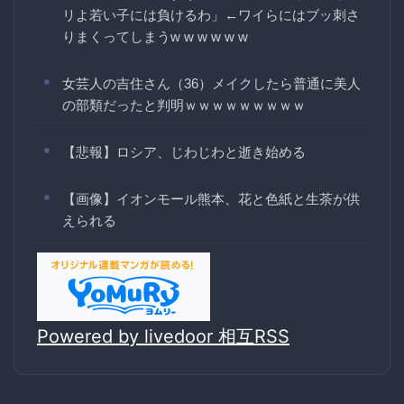
リよ若い子には負けるわ」←ワイらにはブッ刺さ
りまくってしまうw w w w w w
女芸人の吉住さん（36）メイクしたら普通に美人
の部類だったと判明ｗｗｗｗｗｗｗｗｗ
【悲報】ロシア、じわじわと逝き始める
【画像】イオンモール熊本、花と色紙と生茶が供
えられる
Powered by livedoor 相互RSS