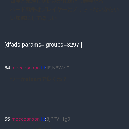
西洋と東洋じゃ好みが真逆だし無理だろ
ハード戦争はプレイヤーにメリットないからい
い加減にしてほしい
[dfads params=’groups=3297′]
64
moccosnoon
id
:
tFJvBWzi0
つーかsteamで良くね？
65
moccosnoon
id
:
8jPPVHfg0