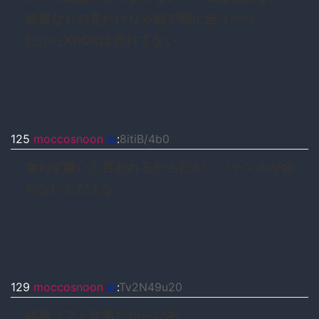
綺麗なもの見たけりゃ他で間に合うから
だからXBOXは売れてない
125
moccosnoon
id
:
8itiB/4b0
食わず嫌いと言われるかもだが、ジャンルが合
わないんだよな
129
moccosnoon
id
:
Tv2N49u20
結局ソフト次第だからなあ