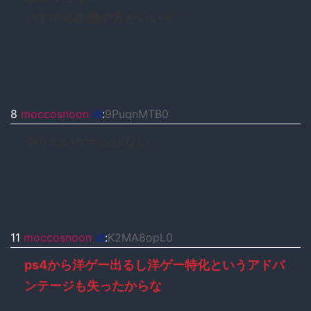
パナの再生機の方がいいぞ
8
moccosnoon
id
:
9PuqnMTB0
やりたいゲームがない
11
moccosnoon
id
:
K2MA8opL0
ps4から洋ゲー出るし洋ゲー特化というアドバ
ンテージも失ったからな