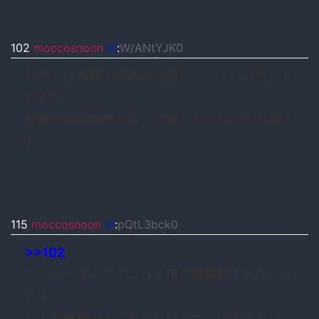
102
moccosnoon
id
:
W/ANtYJK0
日本人は複雑で高精細な画についていけないん
だよな
視覚の認識能力が劣ってるんじゃないかと思う
わ
115
moccosnoon
id
:
pQtL3bck0
>>102
ゲームやる上でそこはさほど重要視されないん
だよ
いくら綺麗でもつまらないゲームは売れない