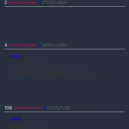
2
moccosnoon
id
:
757jDzBe0
4
moccosnoon
id
:
aMr/vub90
>>1
もっとCMしろよ
4K再生機としては最強なんだから
106
moccosnoon
id
:
ZaffgTcX0
>>4
最強でもない