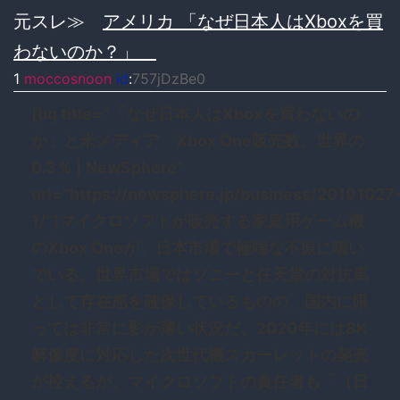
元スレ≫
アメリカ 「なぜ日本人はXboxを買
わないのか？」
1
moccosnoon
id
:
757jDzBe0
[bq title=”「なぜ日本人はXboxを買わないの
か」と米メディア Xbox One販売数、世界の
0.3％ | NewSphere”
url=”https://newsphere.jp/business/20191027
1/”]マイクロソフトが販売する家庭用ゲーム機
のXbox Oneが、日本市場で極端な不振に喘い
でいる。世界市場ではソニーと任天堂の対抗馬
として存在感を確保しているものの、国内に限
っては非常に影が薄い状況だ。2020年には8K
解像度に対応した次世代機スカーレットの発売
が控えるが、マイクロソフトの責任者も「（日