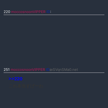
220
moccosnoonVIPPER
ID
:
251
moccosnoonVIPPER
ID
:
eSVqnSMa0.net
>>220
これ本当すげーわ