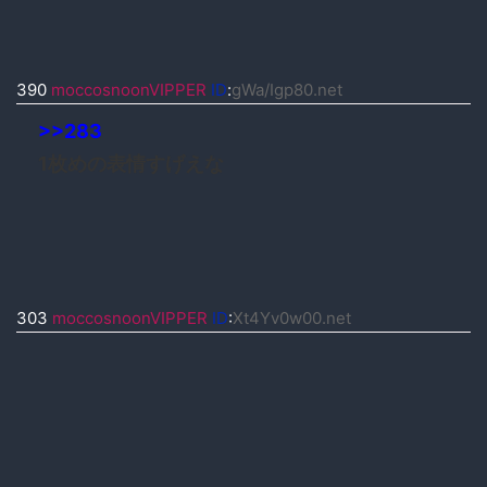
390
moccosnoonVIPPER
ID
:
gWa/Igp80.net
>>283
1枚めの表情すげえな
303
moccosnoonVIPPER
ID
:
Xt4Yv0w00.net