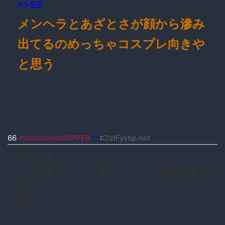
>>55
メンヘラとあざとさが顔から滲み
出てるのめっちゃコスプレ向きや
と思う
66
moccosnoonVIPPER
ID
:
ClzIFyxhp.net
本人は楽しんでるし
それで金もそこそこ貰えてるんなら普通に勝ち
組ちゃう
嫌々アナウンサーやるよりええやん