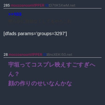
285
moccosnoonVIPPER
ID
:
37tlK5XwM.net
>>103
明らかに自信なくしてるやろこれ
[dfads params=’groups=3297′]
28
moccosnoonVIPPER
ID
:
6ncXEKi50.net
宇垣ってコスプレ映えすごすぎへ
ん？
顔の作りのせいなんかな