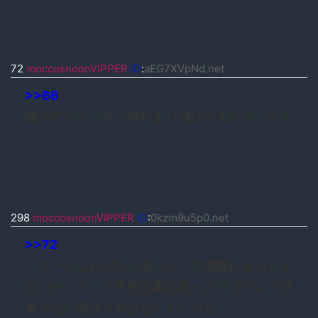
72
moccosnoonVIPPER
ID
:
aEG7XVpNd.net
>>66
確かアナウンサー時代より儲けてるんだっけ？
298
moccosnoonVIPPER
ID
:
0kzm9u5p0.net
>>72
フリーになれば引っ張りだこで億稼げるんじゃ
ないかっていう予想記事はあったけどテレビ仕
事がない現状それはないんじゃね