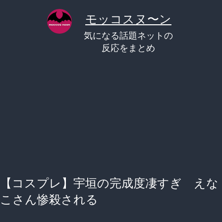
コ
モッコスヌ〜ン
ン
気になる話題ネットの
テ
反応をまとめ
ン
ツ
へ
ス
キ
ッ
プ
【コスプレ】宇垣の完成度凄すぎ えな
こさん惨殺される