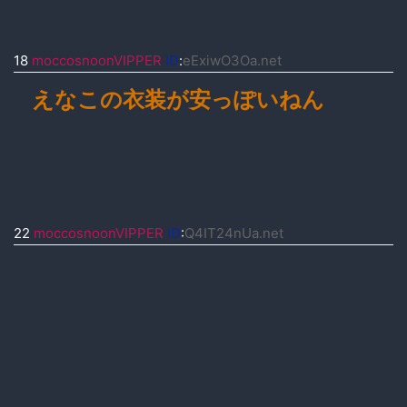
18
moccosnoonVIPPER
ID
:
eExiwO3Oa.net
えなこの衣装が安っぽいねん
22
moccosnoonVIPPER
ID
:
Q4IT24nUa.net