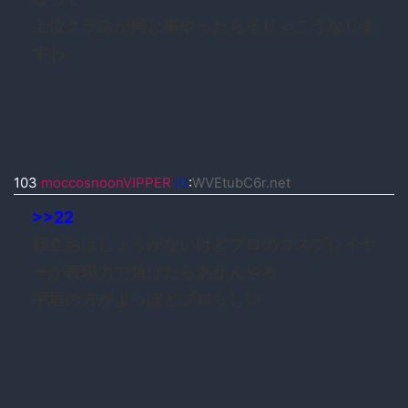
上位クラスが同じ事やったらそりゃこうなりま
すわ
103
moccosnoonVIPPER
ID
:
WVEtubC6r.net
>>22
顔立ちはしょうがないけどプロのコスプレイヤ
ーが表現力で負けたらあかんやろ
宇垣の方がよっぽどプロらしい