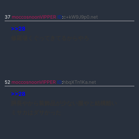
37
moccosnoonVIPPER
ID
:
c+kW9J9p0.net
>>28
修羅場くぐってきてるからやろ
52
moccosnoonVIPPER
ID
:
hbqXTn1Ka.net
>>28
胴長やから装飾品が少ない服やと結構酷い
ミサカはダサかった