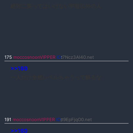
絶対に笑ってはいけない宇垣以外の人
175
moccosnoonVIPPER
ID
:
7Ncz3AI40.net
>>160
一人だけ全然レベルちゃうって解るな
191
moccosnoonVIPPER
ID
:
t9EpFjqO0.net
>>160