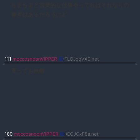
ちまちまと営業的な仕事やってればそれなりの
稼ぎはあるだろうけど
111
moccosnoonVIPPER
ID
:
FLCJqqVX0.net
寄っても無敵
180
moccosnoonVIPPER
ID
:
/ECJCxF8a.net