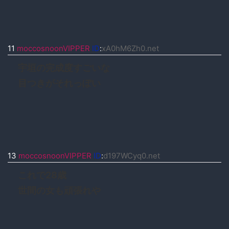
11
moccosnoonVIPPER
ID
:
xA0hM6Zh0.net
宇垣の完成度すごいな
目つきがそれっぽい
13
moccosnoonVIPPER
ID
:
d197WCyq0.net
これで28歳
世間の女も頑張れや