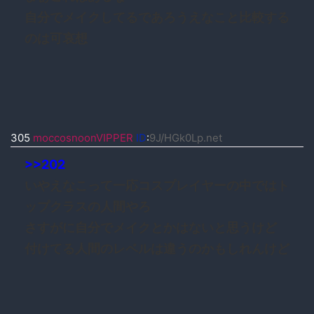
自分でメイクしてるであろうえなこと比較する
のは可哀想
305
moccosnoonVIPPER
ID
:
9J/HGk0Lp.net
>>202
いやえなこって一応コスプレイヤーの中ではト
ップクラスの人間やろ
さすがに自分でメイクとかはないと思うけど
付けてる人間のレベルは違うのかもしれんけど