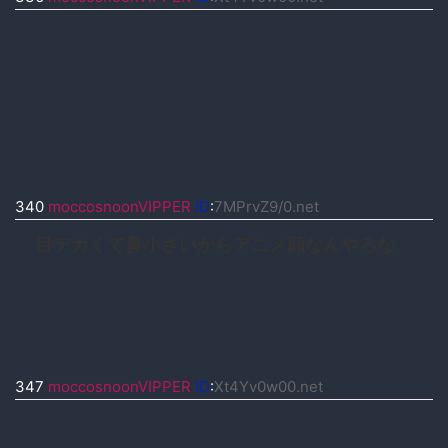
340
moccosnoonVIPPER
ID
:
7MPrvZ9/0.net
目デカくて鼻小さいからアニメ顔なんやろな
347
moccosnoonVIPPER
ID
:
Xt4Yv0w00.net