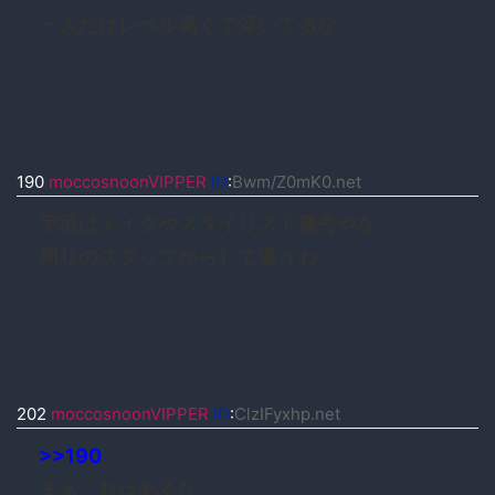
一人だけレベル高くて浮いてるな
190
moccosnoonVIPPER
ID
:
Bwm/Z0mK0.net
宇垣はメイクやスタイリスト優秀やな
周りのスタッフからして違うわ
202
moccosnoonVIPPER
ID
:
ClzIFyxhp.net
>>190
まぁこれはあるな