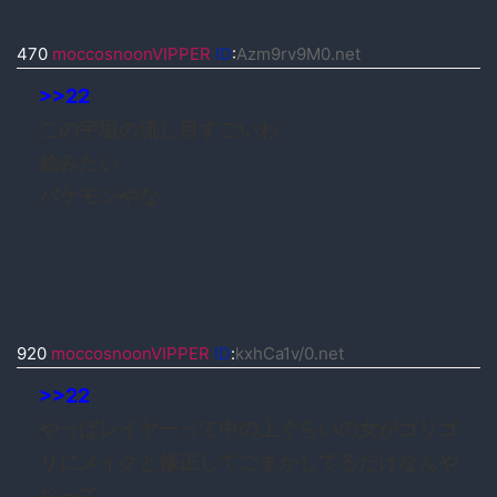
470
moccosnoonVIPPER
ID
:
Azm9rv9M0.net
>>22
この宇垣の流し目すごいわ
絵みたい
バケモンやな
920
moccosnoonVIPPER
ID
:
kxhCa1v/0.net
>>22
やっぱレイヤーって中の上ぐらいの女がゴリゴ
リにメイクと修正してごまかしてるだけなんや
なって