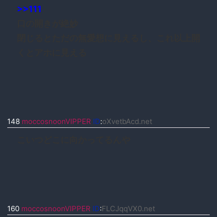
>>111
口の開きが絶妙
閉じるとただの無愛想に見えるし、これ以上開
くとアホに見える
148
moccosnoonVIPPER
ID
:
oXvetbAcd.net
こいつどこに向かってるんや
160
moccosnoonVIPPER
ID
:
FLCJqqVX0.net