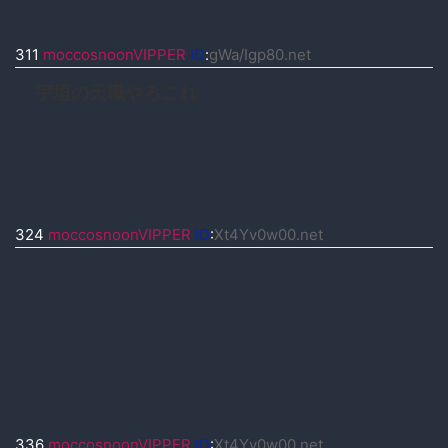
311
moccosnoonVIPPER
ID
:
gWa/Igp80.net
宇垣の天職やろこれ
324
moccosnoonVIPPER
ID
:
Xt4Yv0w00.net
336
moccosnoonVIPPER
ID
:
Xt4Yv0w00.net