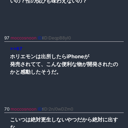
いの？性の悦びも味わえないの？
97
moccosnoon
ID
:
ID:DeqpB8yI0
>>67
ホリエモンは出所したらiPhoneが
発売されてて、こんな便利な物が開発されたの
かと感動したそうだ。
70
moccosnoon
ID
:
ID:2n/0wDZm0
こいつは絶対更生しないやつだから絶対に出す
な