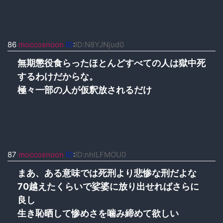
86
moccosnoon
ID
:
ID:N8YJNjud0
無期懲役食らったほとんどすべての人は獄中死
するわけだからな。
極々一部の人が仮釈放されるだけ
87
moccosnoon
ID
:
ID:nhlLFMOU0
まあ、ある意味では死刑より悲惨な刑だよな
70越えたくらいで娑婆に放り出せればさらに
良し
生き恥晒して惨めさを噛み締めて欲しい