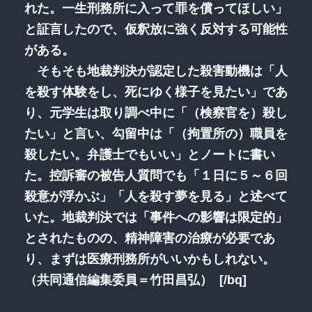
れた。一生刑務所に入って罪を償ってほしい」
と証言したので、仮釈放に強く反対する可能性
がある。
そもそも地裁判決が認定した殺害動機は「人
を殺す体験をし、死にゆく様子を見たい」であ
り、元学生は取り調べ中に「（検察官を）殺し
たい」と言い、勾留中は「（拘置所の）職員を
殺したい。弁護士でもいい」とノートに書い
た。控訴審の被告人質問でも「１日に５～６回
殺意が浮かぶ」「人を殺す夢を見る」と述べて
いた。地裁判決では「事件への影響は限定的」
とされたものの、精神障害の治療が必要であ
り、まずは医療刑務所がいいかもしれない。
（共同通信編集委員＝竹田昌弘） [/bq]