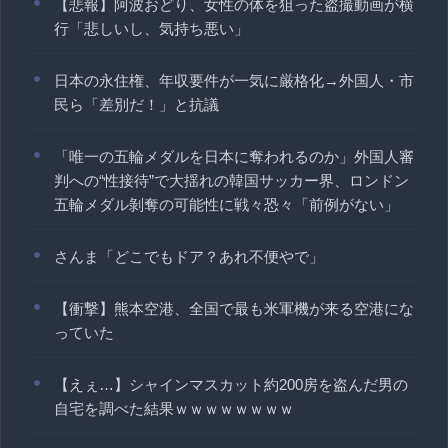
【悲報】阿波おどり、女性の体を狙った盗撮動画が横
行「悲しいし、気持ち悪い」
日本の永住権、年収要件が一気に厳格化→外国人・市
民ら「差別だ！」と抗議
「唯一の五輪メダルを日本に奪われるのか」外国人審
判への“性接待”で大揺れの韓国サッカー界、ロンドン
五輪メダル剝奪の可能性に戦々恐々「前例がない」
さんま「どこでもドア？あれ不便やで」
【衝撃】熊本空港、全国で最も米軍機が来る空港にな
っていた
【えぇ…】シャインマスカット約200房を盗んだ男の
自宅を調べた結果ｗｗｗｗｗｗｗｗ