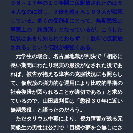
０８～１７年の１０年間に仮釈放されたのは６
４人なのに対し、３倍を超える１９３人が獄死
している。多くの受刑者にとって、無期懲役は
事実上の「終身刑」となっているが、こうした
現状はあまり知られておらず「十数年で仮釈放
される」という伝説が根強くある。
元学生の場合、名古屋地裁が判決で「相応に
長い期間にわたり現実の服役がなされた後であ
れば、被告が抱える障害の克服状況にも照らし
て、仮釈放の弾力的な運用により比較的早期の
社会復帰が図られることが適切である」と求め
ているので、山田裁判長は「懲役３０年に近い
無期懲役」と語ったのだろう。
ただタリウム中毒により、視力障害が残る元
同級生の男性は公判で「目標や夢を台無しにさ