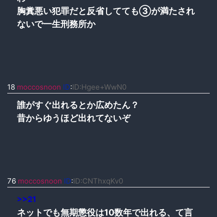
胸糞悪い犯罪だと反省してても③が満たされ
ないで一生刑務所か
18
moccosnoon
ID
:
ID:Hgee+WwN0
誰がすぐ出れるとか広めたん？
昔からゆうほど出れてないぞ
76
moccosnoon
ID
:
ID:CNThxqKv0
>>21
ネットでも無期懲役は10数年で出れる、て言