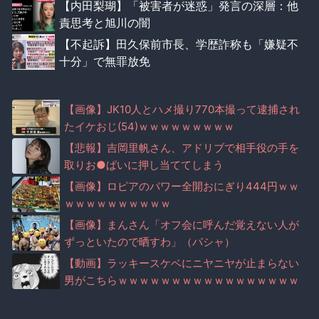
【内田梨瑚】「被害者が迷惑」発言の深層：他
責思考と旭川の闇
【不起訴】田久保前市長、学歴詐称も「嫌疑不
十分」で無罪放免
【画像】JK10人とハメ撮り770本撮って逮捕され
たイケおじ(54)ｗｗｗｗｗｗｗｗｗ
【悲報】吉岡里帆さん、アドリブで相手役の手を
取りお●ぱいに押し当ててしまう
【画像】ロピアのパワー全開おにぎり444円ｗｗ
ｗｗｗｗｗｗｗｗｗｗ
【画像】まんさん「オフ会に呼んだ覚えない人が
ずっといたので晒すわ」（パシャ）
【動画】ラッキースケベにニヤニヤが止まらない
男がこちらｗｗｗｗｗｗｗｗｗｗｗｗｗｗｗｗｗ
ｗ