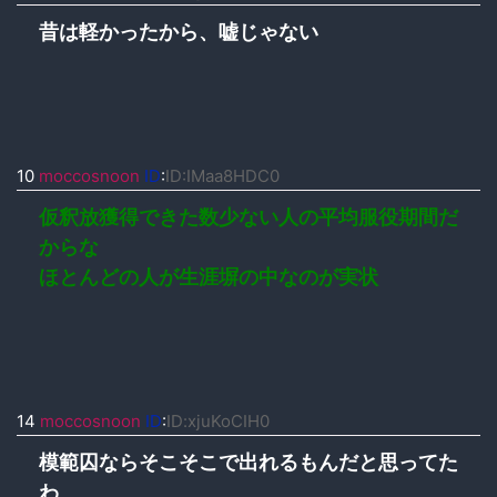
昔は軽かったから、嘘じゃない
10
moccosnoon
ID
:
ID:IMaa8HDC0
仮釈放獲得できた数少ない人の平均服役期間だ
からな
ほとんどの人が生涯塀の中なのが実状
14
moccosnoon
ID
:
ID:xjuKoCIH0
模範囚ならそこそこで出れるもんだと思ってた
わ