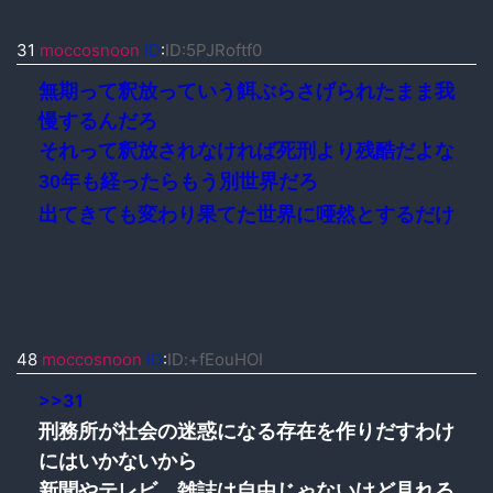
31
moccosnoon
ID
:
ID:5PJRoftf0
無期って釈放っていう餌ぶらさげられたまま我
慢するんだろ
それって釈放されなければ死刑より残酷だよな
30年も経ったらもう別世界だろ
出てきても変わり果てた世界に唖然とするだけ
48
moccosnoon
ID
:
ID:+fEouHOI
>>31
刑務所が社会の迷惑になる存在を作りだすわけ
にはいかないから
新聞やテレビ、雑誌は自由じゃないけど見れる