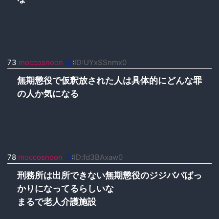
73
moccosnoon
ID
:
ID:UYxSSnmx0
無期懲役で仮釈放された人は具体的にどんな罪
の人か気になる
78
moccosnoon
ID
:
ID:fd3BAxaw0
刑務所は出所できない無期懲役のジジババばっ
かりになってるらしいな
まるで老人介護施設