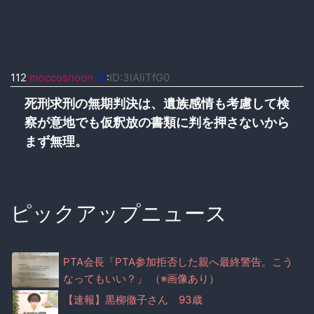
112
moccosnoon
ID
:
ID:3lAliTfG0
死刑求刑の無期判決は、遺族感情も考慮して検
察が意地でも仮釈放の書類に判を押さないから
まず無理。
ピックアップニュース
PTA会長「PTA参加拒否した親へ最終警告。こう
なってもいい？」 （※画像あり）
【速報】黒柳徹子さん 93歳