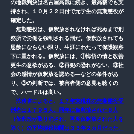
の地裁判決は名古屋高裁に続き、最高裁でも支
持され、１０月２２日付で元学生の無期懲役が
確定した。
無期懲役は、仮釈放されなければ死ぬまで刑
務所で労働を強制される刑だ。仮釈放されても
恩赦にならない限り、生涯にわたって保護観察
下に置かれる。仮釈放には、①悔悟の情と改善
更生の意欲がある、②再犯の恐れがない、③社
会の感情が仮釈放を認める―などの条件があ
り、③の判断では、被害者側の意見も聴くの
で、ハードルは高い。
法務省によると、
１７年末現在の無期懲役受
刑者は１７９５人。同年に仮釈放された８人
（仮釈放が取り消され、再度仮釈放された人を
除く）
の平均服役期間は３３年２カ月だった。