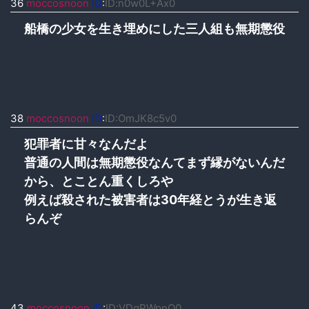
36
moccosnoon
ID
:
ID:n0w0L+Ax0
船橋の少女を生き埋めにした三人組も無期懲役
38
moccosnoon
ID
:
ID:OmJK8c5v0
犯罪者に甘々なんだよ
普通の人間は無期懲役なんてまず縁がないんだ
から、とことん重くしろや
例えば殺された被害者は30年経とうが生き返
らんぞ
43
moccosnoon
ID
:
ID:VDgPWpnQ0