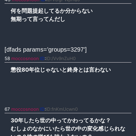
何を問題提起してるか分からない
無期って言ってんだし
[dfads params=’groups=3297′]
58
moccosnoon
ID
:
ID:/Vv9nZuH0
懲役80年位じゃないと終身とは言わない
67
moccosnoon
ID
:
ID:fnKmUcwn0
30年したら世の中ってかわってるかな？
むしょのなかにいたら世の中の変化感じられな