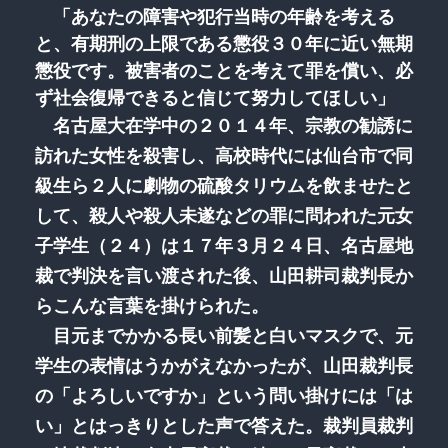
「あなたの障害や犯行当時の年齢を考える
と、有期刑の上限である懲役３０年に近い無期
懲役です。被害者のことを考えて罪を償い、必
ず社会復帰できると信じて努力してほしい」
名古屋大在学中の２０１４年、宗教の勧誘に
訪れた女性を殺害し、高校時代には仙台市で同
級生ら２人に劇物の硫酸タリウムを飲ませたと
して、殺人や殺人未遂などの罪に問われた元女
子学生（２４）は１７年３月２４日、名古屋地
裁で判決を言い渡された後、山田耕司裁判長か
らこんな言葉を掛けられた。
目元までかかる長い前髪と白いマスクで、元
学生の表情はうかがえなかったが、山田裁判長
の「よろしいですか」という問い掛けには「は
い」とはっきりとした声で答えた。裁判員裁判