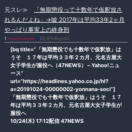
元スレ≫
「無期懲役って十数年で仮釈放さ
れるんだよね」→嘘 2017年は平均33年2ヶ月
やっぱり事実上の終身刑
1
moccosnoon
ID
:
ID:8TnRojva0
[bq title=”「無期懲役でも十数年で仮釈放」は
うそ １７年は平均３３年２カ月、元名古屋大
女子学生が服役へ（47NEWS） – Yahoo!ニュ
ース”
url=”https://headlines.yahoo.co.jp/hl?
a=20191024-00000002-yonnana-soci”]
「無期懲役でも十数年で仮釈放」はうそ １７
年は平均３３年２カ月、元名古屋大女子学生が
服役へ
10/24(木) 17:12配信 47NEWS