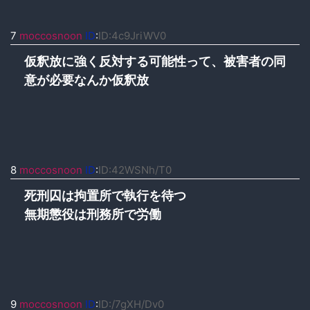
7
moccosnoon
ID
:
ID:4c9JriWV0
仮釈放に強く反対する可能性って、被害者の同
意が必要なんか仮釈放
8
moccosnoon
ID
:
ID:42WSNh/T0
死刑囚は拘置所で執行を待つ
無期懲役は刑務所で労働
9
moccosnoon
ID
:
ID:/7gXH/Dv0