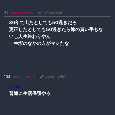
22
moccosnoon
ID
:
ID:n7UaCQ/f0
30年で出たとしても50過ぎだろ
更正したとしても50過ぎたら嫁の貰い手もな
いし人生終わりやん
一生塀のなかの方がマシだな
104
moccosnoon
ID
:
ID:yymuhy5k0
>>22
普通に生活保護やろ