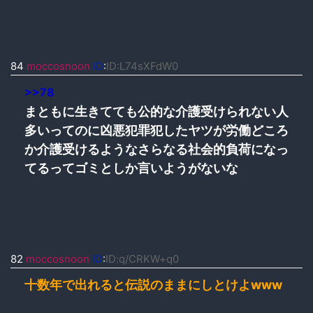
84
moccosnoon
ID
:
ID:L74sXFdW0
>>78
まともに生きてても公的な介護受けられない人
多いってのに凶悪犯罪犯したヤツが労働どころ
か介護受けるようなさらなる社会的負荷になっ
てるってゴミとしか言いようがないな
82
moccosnoon
ID
:
ID:q/CRKW+q0
十数年で出れると伝説のままにしとけよwww