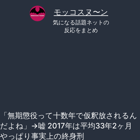
コ
モッコスヌ〜ン
ン
気になる話題ネットの
テ
反応をまとめ
ン
ツ
へ
ス
キ
ッ
プ
「無期懲役って十数年で仮釈放されるん
だよね」→嘘 2017年は平均33年2ヶ月
やっぱり事実上の終身刑