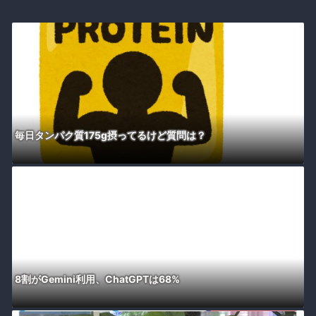
毎日タンパク質175g摂ってるけど質問は？
8割がGemini利用、ChatGPTは68%