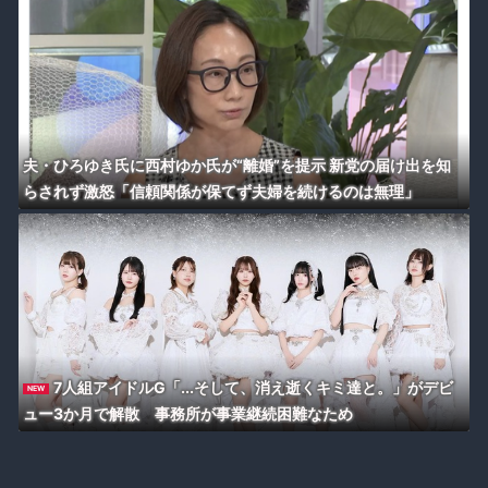
夫・ひろゆき氏に西村ゆか氏が“離婚”を提示 新党の届け出を知
らされず激怒「信頼関係が保てず夫婦を続けるのは無理」
7人組アイドルG「...そして、消え逝くキミ達と。」がデビ
NEW
ュー3か月で解散 事務所が事業継続困難なため