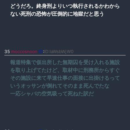
どうだろ。終身刑よりいつ執行されるかわから
ない死刑の恐怖が圧倒的に地獄だと思う
35
moccosnoon
ID
:
ID:IaWsbWjW0
報道特集で仮出所した無期囚を受け入れる施設
を取り上げてたけど、取材中に刑務所からすぐ
その施設に来て早速仕事の面接に出掛けるって
いうオッサンが倒れてそのまま死んでたな
一応シャバの空気吸って死ねた訳だ