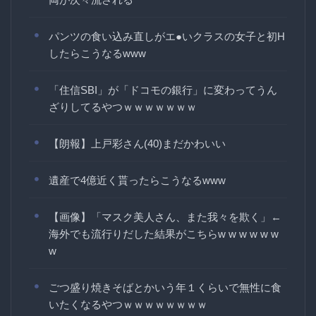
パンツの食い込み直しがエ●いクラスの女子と初H
したらこうなるwww
「住信SBI」が「ドコモの銀行」に変わってうん
ざりしてるやつｗｗｗｗｗｗｗ
【朗報】上戸彩さん(40)まだかわいい
遺産で4億近く貰ったらこうなるwww
【画像】「マスク美人さん、また我々を欺く」←
海外でも流行りだした結果がこちらw w w w w w
w
ごつ盛り焼きそばとかいう年１くらいで無性に食
いたくなるやつｗｗｗｗｗｗｗｗ