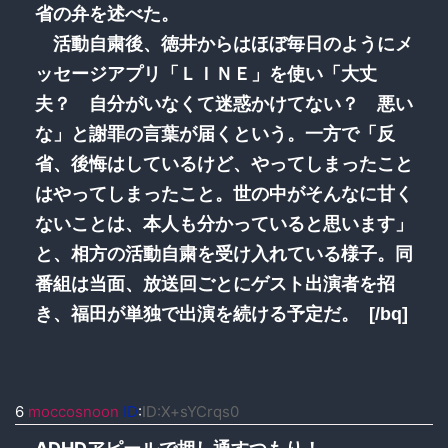
省の弁を述べた。
活動自粛後、徳井からはほぼ毎日のようにメ
ッセージアプリ「ＬＩＮＥ」を使い「大丈
夫？ 自分がいなくて迷惑かけてない？ 悪い
な」と謝罪の言葉が届くという。一方で「反
省、後悔はしているけど、やってしまったこと
はやってしまったこと。世の中がそんなに甘く
ないことは、本人も分かっていると思います」
と、相方の活動自粛を受け入れている様子。同
番組は当面、放送回ごとにゲスト出演者を招
き、福田が単独で出演を続ける予定だ。 [/bq]
6
moccosnoon
ID
:
ID:X+sYCrqs0