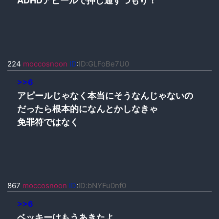
ADHDアピールで押し通すつもり！
224
moccosnoon
ID
:
ID:GLFoBe7U0
>>6
アピールじゃなく本当にそうなんじゃないの
だったら根本的になんとかしなきゃ
免罪符ではなく
867
moccosnoon
ID
:
ID:bNYFu0nf0
>>6
ベッキーはもうあきたよ