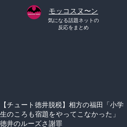
コ
モッコスヌ〜ン
ン
気になる話題ネットの
テ
反応をまとめ
ン
ツ
へ
ス
キ
ッ
プ
【チュート徳井脱税】相方の福田「小学
生のころも宿題をやってこなかった」
徳井のルーズさ謝罪