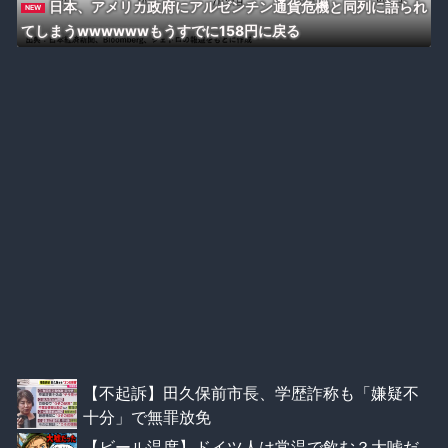
日本、アメリカ政府にアルゼンチン通貨危機と同列に語られ
NEW
てしまうwwwwwwもうすでに158円に戻る
【不起訴】田久保前市長、学歴詐称も「嫌疑不
十分」で無罪放免
【ビール温度】ドイツ人は常温で飲む？大嘘だ