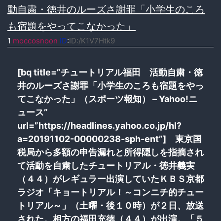
動自粛・徳井のルーズさ謝罪「小学生のころ
も宿題をやってこなかった」
1
moccosnoon
ID
:
ID:/K1V7Htk9
[bq title=”チュートリアル福田 活動自粛・徳
井のルーズさ謝罪「小学生のころも宿題をやっ
てこなかった」（スポーツ報知） – Yahoo!ニ
ュース”
url=”https://headlines.yahoo.co.jp/hl?
a=20191102-00000238-sph-ent”] 東京国
税局から多額の申告漏れと所得隠しを指摘され
て活動を自粛したチュートリアル・徳井義実
（４４）がレギュラー出演していたＫＢＳ京都
ラジオ「キョートリアル！～コンニチ的チュー
トリアル～」（土曜・後１０時）が２日、放送
された。相方の福田充徳（４４）が出演。「５