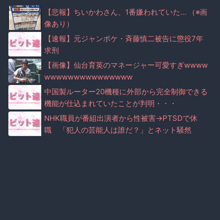
【悲報】ちいかわさん、1番嫌われていた… （※画
像あり）
【速報】元ジャンポケ・斉藤慎二被告に懲役7年
求刑
【画像】仙台育英のマネージャー可愛すぎwwww
wwwwwwwwwwwwwww
中国製ルーター20機種に外部から完全制御できる
機能が仕込まれていたことが判明・・・
NHK職員が番組出演者から性被害→PTSDで休
職 「犯人の芸能人は誰だ？」とネット騒然