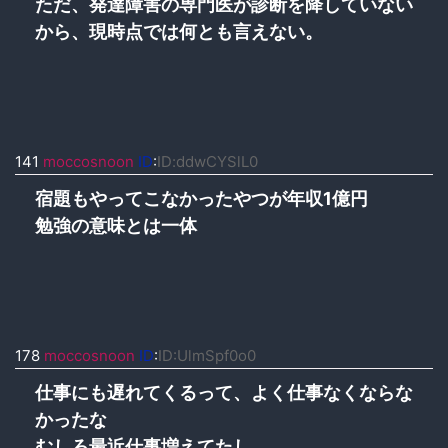
ただ、発達障害の専門医が診断を降していない
から、現時点では何とも言えない。
141
moccosnoon
ID
:
ID:ddwCYSlL0
宿題もやってこなかったやつが年収1億円
勉強の意味とは一体
178
moccosnoon
ID
:
ID:UlmSpf0o0
仕事にも遅れてくるって、よく仕事なくならな
かったな
むしろ最近仕事増えてたし