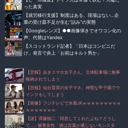
った真実
【就労移行支援】制度はある、現場はない…企
業の受け皿不足が生む“詰み”の実態
【Googleレンズ】●●画像弾きでオワコン化の
声、代替はYandex
【スコットランド記者】「日本はコンビニだ
け」発言で炎上「お前はキルト男か」
【悲報】歩きスマホ女子さん、立体駐車場に無事
格納されてしまう
【悲報】仙台育英の女子マネ、神聖な甲子園でウ
インクをしてしまう
【画像】フジテレビで水着JKｗｗｗｗｗｗｗｗｗ
ｗｗｗｗｗｗｗ
【謎】斉藤慎二「同意してくれたよね？どうし
て…」被害女性「彼は言葉が通じないモンスタ