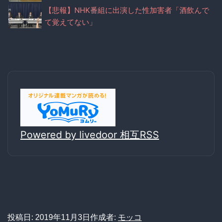
ー」
【悲報】NHK番組に出演した性加害者「酒飲んで
て覚えてない」
Powered by livedoor 相互RSS
投稿日:
2019年11月3日
作成者:
モッコ