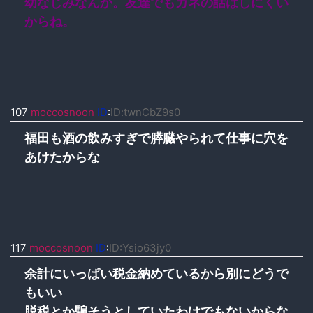
幼なじみなんか。友達でもカネの話はしにくい
からね。
107
moccosnoon
ID
:
ID:twnCbZ9s0
福田も酒の飲みすぎで膵臓やられて仕事に穴を
あけたからな
117
moccosnoon
ID
:
ID:Ysio63jy0
余計にいっぱい税金納めているから別にどうで
もいい
脱税とか騙そうとしていたわけでもないからな