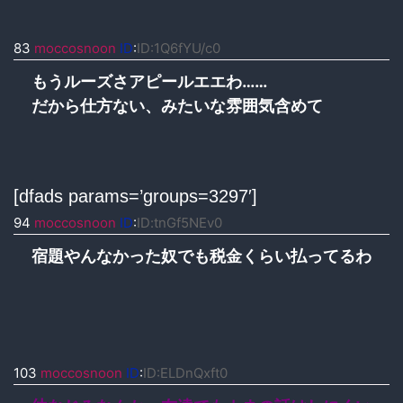
83
moccosnoon
ID
:
ID:1Q6fYU/c0
もうルーズさアピールエエわ……
だから仕方ない、みたいな雰囲気含めて
[dfads params=’groups=3297′]
94
moccosnoon
ID
:
ID:tnGf5NEv0
宿題やんなかった奴でも税金くらい払ってるわ
103
moccosnoon
ID
:
ID:ELDnQxft0