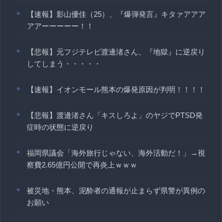
【速報】影山優佳（25）、『爆弾発言』キタァアアア
アアーーーーー！！
【悲報】元フジテレビ渡邊渚さん、『地獄』に逆戻り
してしまう・・・・・
【速報】イオンモール熊本の爆発原因が判明！！！！
【悲報】渡邊渚さん「キスしろよ」のヤジでPTSD発
症時の状態に逆戻り
福岡県議会「海外旅行じゃない、海外活動だ！」→視
察費2.65億円公開で再炎上ｗｗｗ
被災地・熊本、泥酔者の通報が止まらず県警が異例の
お願い