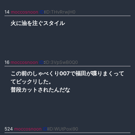
14
moccosnoon
ID
:
ID:THvRrwjH0
火に油を注ぐスタイル
16
moccosnoon
ID
:
ID:3VpSwB0Q0
この前のしゃべくり007で福田が喋りまくって
てビックリした。
普段カットされたんだな
524
moccosnoon
ID
:
ID:WUtPoxi90