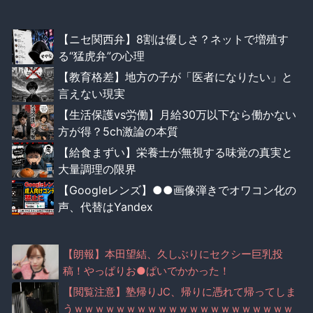
【ニセ関西弁】8割は優しさ？ネットで増殖す
る“猛虎弁”の心理
【教育格差】地方の子が「医者になりたい」と
言えない現実
【生活保護vs労働】月給30万以下なら働かない
方が得？5ch激論の本質
【給食まずい】栄養士が無視する味覚の真実と
大量調理の限界
【Googleレンズ】●●画像弾きでオワコン化の
声、代替はYandex
【朗報】本田望結、久しぶりにセクシー巨乳投
稿！やっぱりお●ぱいでかかった！
【閲覧注意】塾帰りJC、帰りに憑れて帰ってしま
うｗｗｗｗｗｗｗｗｗｗｗｗｗｗｗｗｗｗｗｗｗ