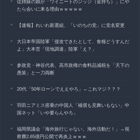
従姉妹の娘が「ワイニートのジッジ（金持ち）」にや
たら会いに来る理由ｗｗｗｗｗ
【速報】れいわ新選組、「いのちの党」に党名変更
大日本帝国陸軍「侵攻できたとして、食糧どうすんだ
よ」大本営「現地調達」陸軍「え？」
参政党・神谷代表、高市政権の食料品減税を「天下の
愚策」と一刀両断
20代「50年ローンでええやろ」←これマジ？？？
羽田ニアミス搭乗の中国人「補償も見舞いもない」中
国ネット「いや要らんやろ」
福岡県議会「海外旅行じゃない、海外活動だ！」→視
察費2.65億円公開で再炎上ｗｗｗ