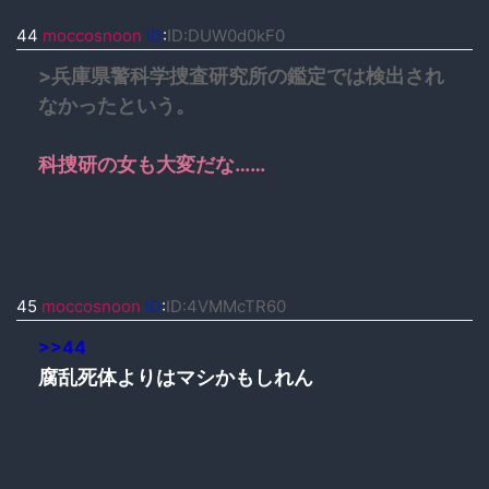
44
moccosnoon
ID
:
ID:DUW0d0kF0
>兵庫県警科学捜査研究所の鑑定では検出され
なかったという。
科捜研の女も大変だな……
45
moccosnoon
ID
:
ID:4VMMcTR60
>>44
腐乱死体よりはマシかもしれん