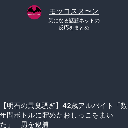
コ
モッコスヌ〜ン
ン
気になる話題ネットの
テ
反応をまとめ
ン
ツ
へ
ス
キ
ッ
プ
【明石の異臭騒ぎ】42歳アルバイト「数
年間ボトルに貯めたおしっこをまい
た」 男を逮捕