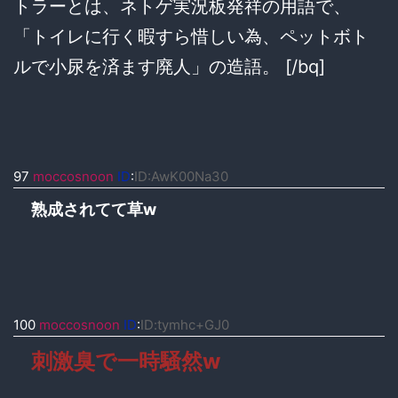
トラーとは、ネトゲ実況板発祥の用語で、
「トイレに行く暇すら惜しい為、ペットボト
ルで小尿を済ます廃人」の造語。 [/bq]
97
moccosnoon
ID
:
ID:AwK00Na30
熟成されてて草w
100
moccosnoon
ID
:
ID:tymhc+GJ0
刺激臭で一時騒然w