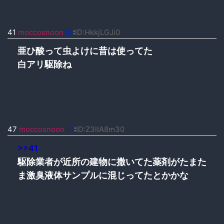
41
moccosnoon
ID
:
ID:HkkjLGJi0
亜ひ酸って虫よけに昔は使ってた
白アリ駆除ね
47
moccosnoon
ID
:
ID:Z3lIA8m30
>>41
駆除業者が近所の建物に撒いてた薬剤がたまた
ま激臭液体サンプルに混じってたとかかな