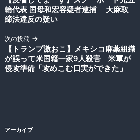
稿
輪代表 国母和宏容疑者逮捕 大麻取
ナ
締法違反の疑い
ビ
次の投稿
ゲ
【トランプ激おこ】メキシコ麻薬組織
が誤って米国籍一家9人殺害 米軍が
ー
侵攻準備「攻めこむ口実ができた」
シ
ョ
ン
アーカイブ