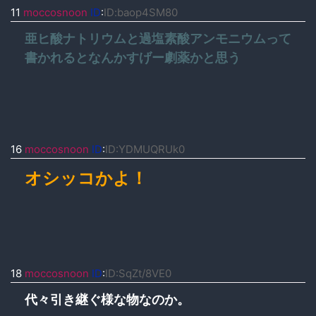
11
moccosnoon
ID
:
ID:baop4SM80
亜ヒ酸ナトリウムと過塩素酸アンモニウムって
書かれるとなんかすげー劇薬かと思う
16
moccosnoon
ID
:
ID:YDMUQRUk0
オシッコかよ！
18
moccosnoon
ID
:
ID:SqZt/8VE0
代々引き継ぐ様な物なのか。