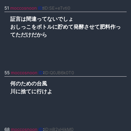
51
moccosnoon
ID
:
ID:SE+eTvti0
証言は間違ってないでしょ
おしっこをボトルに貯めて発酵させて肥料作っ
てただけだから
55
moccosnoon
ID
:
ID:Q0JB6k0T0
何のための台風
川に捨てに行けよ
68
moccosnoon
ID
:
ID:nB2xHjkM0