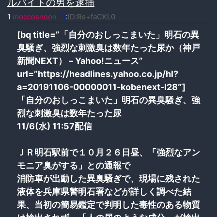
ルバイトの男を逮捕
1
moccosnoon
ID
:
ID:Rs+faCKL0
[bq title=”「自分のおしっこまいた」明石の異
臭騒ぎ、強烈な刺激臭は数年たった尿か（神戸
新聞NEXT） – Yahoo!ニュース”
url=”https://headlines.yahoo.co.jp/hl?
a=20191106-00000011-kobenext-l28″]
「自分のおしっこまいた」明石の異臭騒ぎ、強
烈な刺激臭は数年たった尿
11/6(水) 11:57配信
ＪＲ明石駅前で１０月２６日昼、「強烈なアン
モニア臭がする」との通報で
消防車が出動した異臭騒ぎで、現場に残された
液体を兵庫県警明石署などが詳しく調べた結
果、当初の簡易鑑定で判明した毒性のある物質