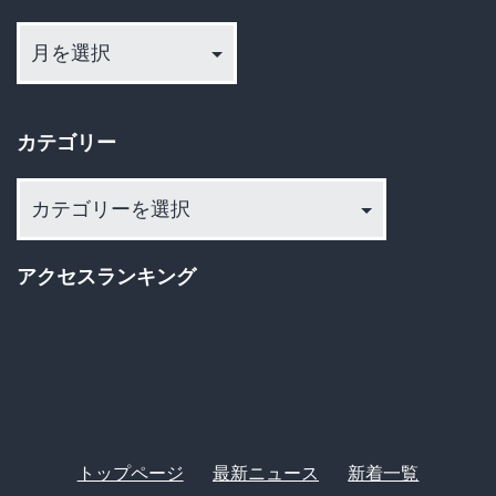
ア
ー
カ
イ
カテゴリー
ブ
カ
テ
ゴ
アクセスランキング
リ
ー
トップページ
最新ニュース
新着一覧