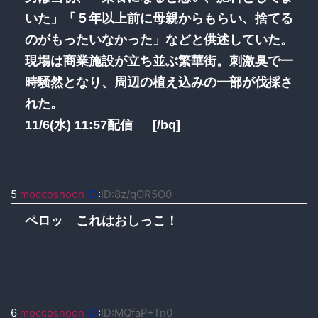
いた」「５年以上前に母親からもらい、捨てる
のがもったいなかった」などと供述していた。
現場は商業施設が立ち並ぶ繁華街。刺激臭で一
時騒然となり、周辺の植え込みの一部が伐採さ
れた。
11/6(水) 11:57配信 [/bq]
5
moccosnoon
ID
:
ID:8z/qOR5O0
ペロッ これはおしっこ！
6
moccosnoon
ID
:
ID:MQfaP+Tn0