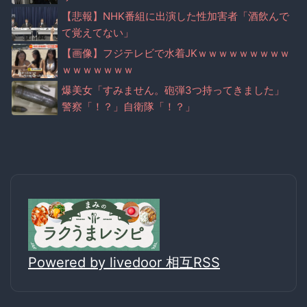
ｗ
【悲報】NHK番組に出演した性加害者「酒飲んで
て覚えてない」
【画像】フジテレビで水着JKｗｗｗｗｗｗｗｗｗ
ｗｗｗｗｗｗｗ
爆美女「すみません。砲弾3つ持ってきました」
警察「！？」自衛隊「！？」
Powered by livedoor 相互RSS