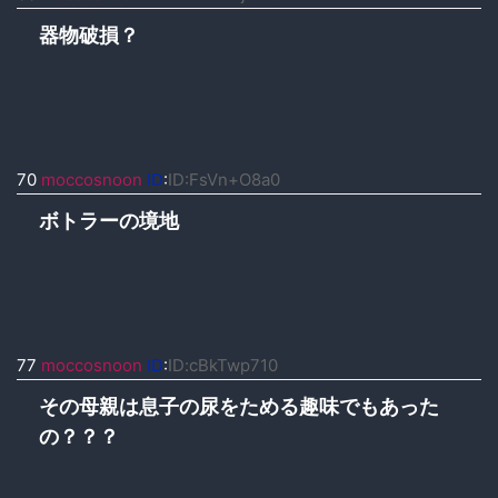
器物破損？
70
moccosnoon
ID
:
ID:FsVn+O8a0
ボトラーの境地
77
moccosnoon
ID
:
ID:cBkTwp710
その母親は息子の尿をためる趣味でもあった
の？？？