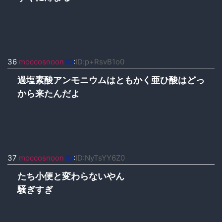
36
moccosnoon
ID
:
ID:p+RsvB1o0
過塩素酸アンモニウムはともかく亜ひ酸はどっ
から来たんだよ
37
moccosnoon
ID
:
ID:NyTsYY6Z0
たち小便と変わらないやん
騒ぎすぎ