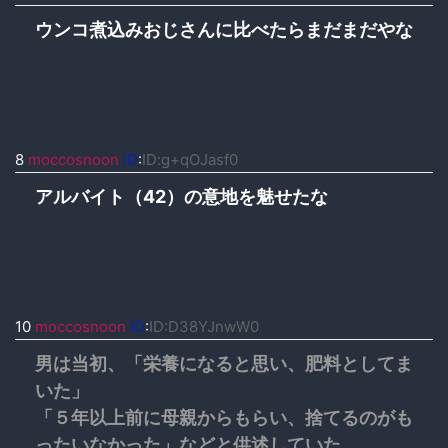
ウンコ煮込みおじさんに比べたらまだまだやな
8
moccosnoon
ID
:
ID:g+qOJasf0
アルバイト（42）の意地を魅せたな
10
moccosnoon
ID
:
ID:D38YJnwW0
男は当初、「栄養になると思い、肥料としてま
いた」
「５年以上前に母親からもらい、捨てるのがも
ったいなかった」などと供述していた。