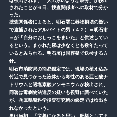
は検出されず、「人の尿のような成分」が検出
されたことが６日、捜査関係者への取材で分か
った。
捜査関係者によると、明石署に器物損壊の疑い
で逮捕されたアルバイトの男（４２）＝明石市
＝が「自分のおしっこをまいた」と供述してい
るという。まかれた尿は少なくとも数年たって
いるとみられる。明石署は同容疑で送検する方
針。
明石市消防局の簡易鑑定では、現場の植え込み
付近で見つかった液体から毒性のある亜ヒ酸ナ
トリウムと過塩素酸アンモニウムが検出され、
同署は毒劇物法違反の疑いも視野に調べていた
が、兵庫県警科学捜査研究所の鑑定では検出さ
れなかったという。
男は当初、「栄養になると思い、肥料としてま