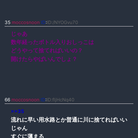
35
moccosnoon
ID
:
ID:/NYOGvu70
じゃあ
数年経ったボトル入りおしっこは
どうやって捨てればいいの？
開けたらやばいんでしょ？
66
moccosnoon
ID
:
ID:fljHcNq40
>>35
流れに早い用水路とか普通に川に捨てればいい
じゃん
すぐに薄まる