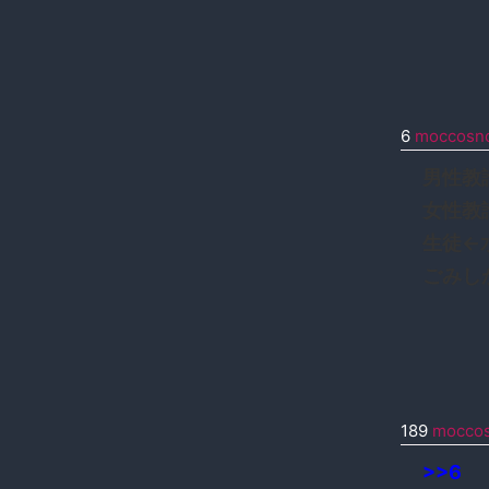
6
moccosn
男性教
女性教
生徒←
ごみし
189
mocco
>>6