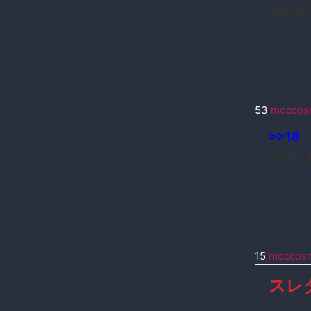
女性教
53
moccos
>>18
一緒に
15
moccos
スレ