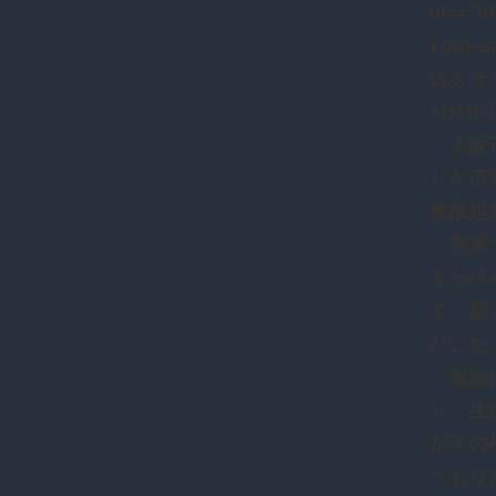
url=”h
yom
徒をそ
11/10
大阪市
した市
懲戒処
発表で
をかけ
て、罰
たいた
教諭は
り、生
がその
つもり