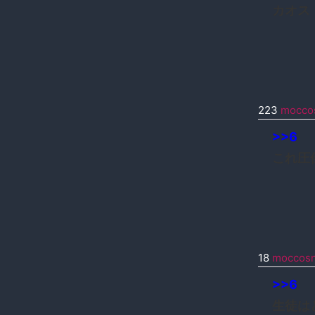
カオス
223
mocco
>>6
これ圧
18
moccos
>>6
生徒は