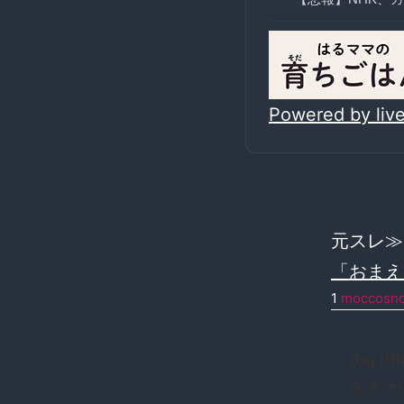
Powered by li
元スレ
「おまえ
1
moccosn
[bq 
をそその