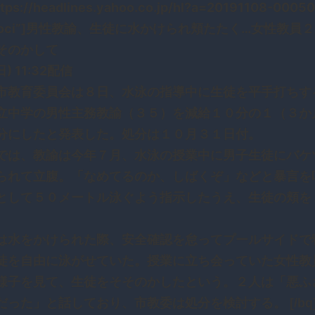
ttps://headlines.yahoo.co.jp/hl?a=20191108-0005
-soci”]男性教諭、生徒に水かけられ頬たたく…女性教員
そのかして
(日) 11:32配信
教育委員会は８日、水泳の指導中に生徒を平手打ちす
立中学の男性主務教諭（３５）を減給１０分の１（３か
分にしたと発表した。処分は１０月３１日付。
は、教諭は今年７月、水泳の授業中に男子生徒にバケ
られて立腹。「なめてるのか、しばくぞ」などと暴言を
として５０メートル泳ぐよう指示したうえ、生徒の頬を
。
水をかけられた際、安全確認を怠ってプールサイドで
徒を自由に泳がせていた。授業に立ち会っていた女性教
様子を見て、生徒をそそのかしたという。２人は「悪ふ
だった」と話しており、市教委は処分を検討する。 [/bq