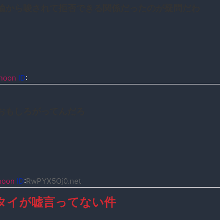
諭から唆されて拒否できる関係だったのが疑問だわ
noon
ID
:
おもしろがってんだろ
noon
ID
:
RwPYX5Oj0.net
タイが嘘言ってない件