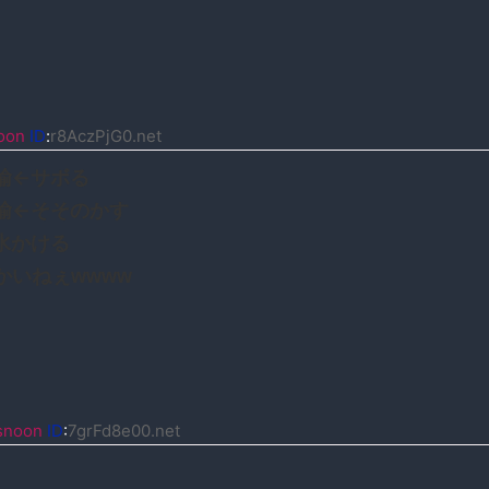
oon
ID
:
r8AczPjG0.net
諭←サボる
諭←そそのかす
水かける
かいねぇwwww
snoon
ID
:
7grFd8e00.net