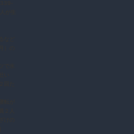
0339-
２人が生
るなど
月）の
ツで水
吐い
２回た
寝転が
員２人
ざけの
]