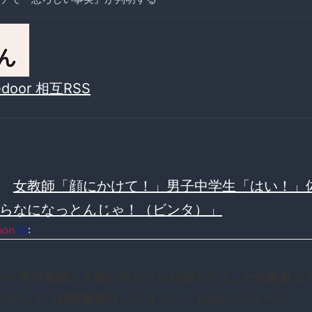
vedoor 相互RSS
≫
女教師「顔にかけて！」男子中学生「はい！」
らなになっとんじゃ！（ビンタ）」
oon
ID
:
title=”男性教諭、生徒に水かけられ頬たたく…女性教員
かして（読売新聞オンライン） – Yahoo!ニュース”