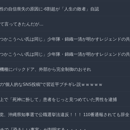
性の自信喪失の原因に-6割超が「人生の敗者」自認
って言ってきたんだが…
つかこうへい氏は同じ」少年隊・錦織一清が明かすレジェンドの共
つかこうへい氏は同じ」少年隊・錦織一清が明かすレジェンドの共
0機種にバックドア、外部から完全制御のおそれ
の“個人的なSNS投稿”で習近平ブチギレ説ｗｗｗｗｗ
上で「死神に扮して」患者をじっと見つめていた男性を逮捕
党、沖縄県知事選で公職選挙法違反！！！ 110番通報されても辞
ガチで『恐ろしい事実』が判明する・・・・・