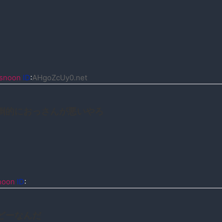
snoon
ID
:
AHgoZcUy0.net
倒的におっさんが悪いやろ
noon
ID
:
どーなんだ