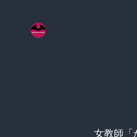
コ
ン
テ
ン
ツ
へ
ス
キ
ッ
プ
女教師「