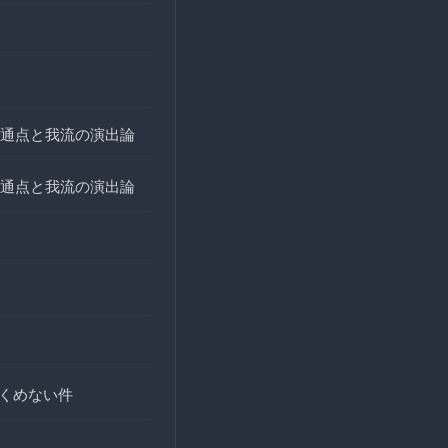
通点と我流の演出論
通点と我流の演出論
全くめない件