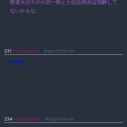
野党大ボスの小沢一郎とか志位和夫は理解して
ないかもな。
231
moccosnoon
ID
:
nqelLHTz0.net
>>34
あの辺りの野党とマスゴミのヒステリックさは
本当に怖かった
234
moccosnoon
ID
:
AIZtg1Ou0.net