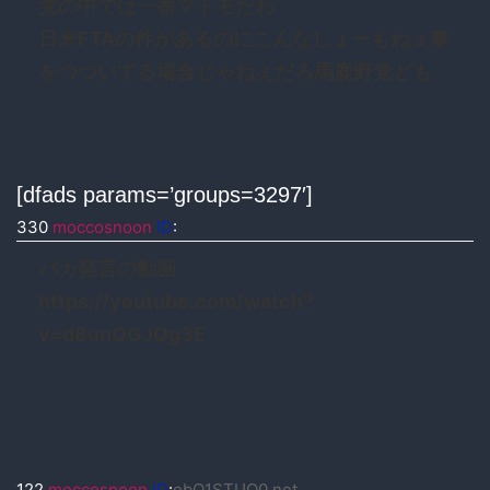
党の中では一番マトモだわ
日米FTAの件があるのにこんなしょーもねぇ事
をつついてる場合じゃねぇだろ馬鹿野党ども
[dfads params=’groups=3297′]
330
moccosnoon
ID
:
バカ発言の動画
https://youtube.com/watch?
v=d8unQGJQg3E
122
moccosnoon
ID
:
ebQ1STUQ0.net