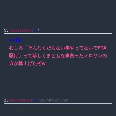
55
moccosnoon
ID
:
>>22
むしろ「そんなくだらない事やってないでFTA
騒げ」って珍しくまともな事言ったメロリンの
方が株上げたぞw
23
moccosnoon
ID
:
W/uMhY270.net
まぁ見てたけど本当にこの通りだな