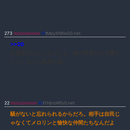
273
moccosnoon
ID
:
MpyXNKeG0.net
>>20
共産党だけならまだしも、他の野党がタダ乗り
してくるから気持ち悪い
22
moccosnoon
ID
:
YHjnoWfu0.net
騒がないと忘れられるからだろ。相手は自民じ
ゃなくてメロリンと愉快な仲間たちなんだよ