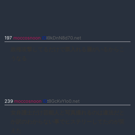
197
moccosnoon
ID
:
9kDnN8d70.net
政権攻撃してるだけで票入れる層がいるからこ
うなる
239
moccosnoon
ID
:
8GcKvYIo0.net
女弁護士だけ芸能人と写真撮れるのは違法だと
か訳のわからない事でヒステリーしてたのが笑
えた