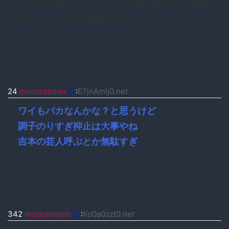
ババアが食い付いてたけど山本太郎ですら問題
視してないのに馬鹿すぎる
24
moccosnoon
ID
:
E7jnAmlj0.net
ワイもバカなんかな？と思うけど
調子のりすぎ抑止は大事やね
吉本の芸人呼ぶとか無駄すぎ
342
moccosnoon
ID
:
Ko0a0zzt0.net