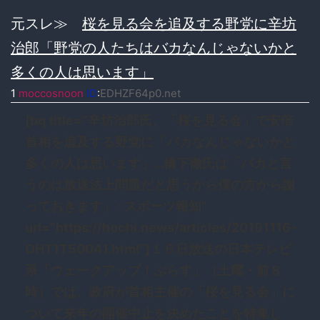
元スレ≫
桜を見る会を追及する野党に辛坊
治郎「野党の人たちはバカなんじゃないかと
多くの人は思います」
1
moccosnoon
ID
:
EDHZF64p0.net
[bq title=”辛坊治郎氏、「桜を見る会」で安倍
首相を追及する野党に「バカなんじゃないかと
多くの人は思います」…橋下徹氏は「バカと言
うのは放送法上問題だと思うから僕の方から謝
っておきます」 : スポーツ報知”
url=”https://hochi.news/articles/20191116-
OHT1T50041.html”]１６日放送の日本テレビ
系「ウェークアップ！ぷらす」（土曜・前８
時）では、政府が首相主催の「桜を見る会」に
ついて来年の開催中止を決めたことを特集し