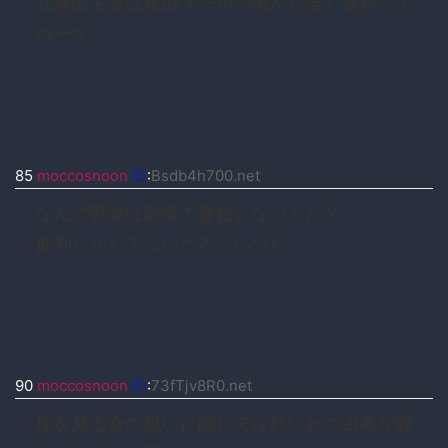
立憲民主党は永田メールの頃から全く進歩して
ねーな
85
moccosnoon
ID
:
Bsdb4h700.net
なんで野党は政策で勝負しないんだ？
批判しかしてないだろこいつら
90
moccosnoon
ID
:
73fTjv8R0.net
桜を見る会の扱いに関してはれいわの山本が野