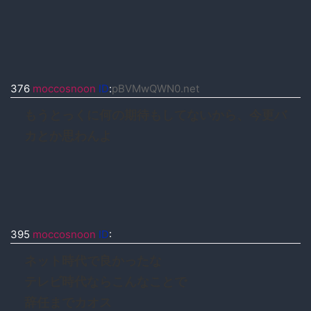
376
moccosnoon
ID
:
pBVMwQWN0.net
もうとっくに何の期待もしてないから、今更バ
カとか思わんよ
395
moccosnoon
ID
:
ネット時代で良かったな
テレビ時代ならこんなことで
辞任までカオス