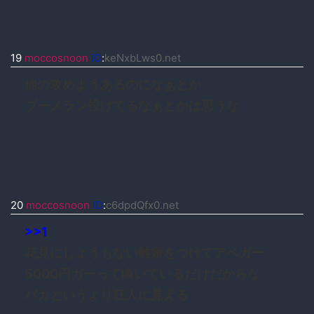
19
moccosnoon
ID
:
keNxbLws0.net
他の攻めようあるのになぁとか
ブーメラン投げてるなぁとかは思うな
20
moccosnoon
ID
:
c6dpdQfx0.net
>>1
花見にしょうもない難癖をつけてアベガー
5000円ガーって喚いているだけだからな
バカというより狂人に見える