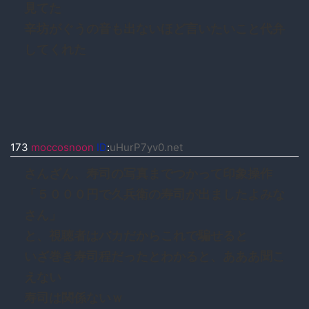
見てた
辛坊がぐうの音も出ないほど言いたいこと代弁
してくれた
173
moccosnoon
ID
:
uHurP7yv0.net
さんざん、寿司の写真までつかって印象操作
「５０００円で久兵衛の寿司が出ましたよみな
さん」
と、視聴者はバカだからこれで騙せると
いざ巻き寿司程だったとわかると、あああ聞こ
えない
寿司は関係ないｗ