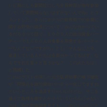
レビ局にしろ新聞社にしろ全員幹部が毎年参加
していて実態知らないはずがないんでね」とコ
メントした。さらにホテルの前夜祭での会費に
関する野党の追及について「みんな分かってい
るだろうって話で。１０００人の政治資金パー
ティーで１０００人分食事を用意するパーティ
ーなんてないですから」とし「そんなこと今、
追及している人たちは全員分かってるはず。な
んでそれを堂々と言うかな？ この人たちは」
と指摘した。
これにゲスト出演した元大阪府知事の橋下徹氏
が「問題点を政治資金パーティー化してますね
というところを追及すりゃいいけども、そこを
越えて政権を倒すとかそういうレベルじゃない
のは、今の世論調査見ても、このぐらいのこと