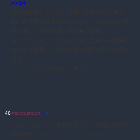
>>34
志位は理解している。立憲、国民でさえ捨て
駒。野党勢力結集が目的でなくて共産以外の野
党を潰して野党共産一党体制が目標。
モリカケもそうだが火付け役は共産だか撤退す
るのも一番早い。常に立憲や国民にババを引か
せる。
したたかさは共産党だと思うな
48
moccosnoon
ID
:
この、わかってて批判することで無駄に消費さ
れる時間とコストとといったらもうね