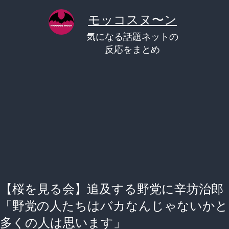
コ
モッコスヌ〜ン
ン
気になる話題ネットの
テ
反応をまとめ
ン
ツ
へ
ス
キ
ッ
プ
【桜を見る会】追及する野党に辛坊治郎
「野党の人たちはバカなんじゃないかと
多くの人は思います」