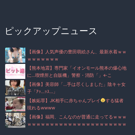
ピックアップニュース
【画像】人気声優の豊田萌絵さん、最新水着ｗｗ
ｗｗｗｗｗｗｗ
【熊本地震】専門家「イオンモール熊本の爆心地
に…喫煙所と自販機」警察・消防「」←こ
れ・・・
【画像】美容師「…手は尽くしました」陰キャ女
子「ｱｯ…ｯｽ…」
【嫉妬罪】JK相手に赤ちゃんプレイ
する猛者
現れるwwww
【画像】福岡、こんなのが普通に走ってるｗｗｗ
ｗｗｗｗｗｗｗｗｗｗｗｗｗｗｗｗｗｗｗｗｗｗ
ｗｗｗｗｗｗｗｗｗｗｗｗｗｗｗ