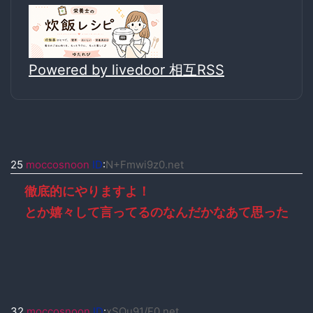
Powered by livedoor 相互RSS
25
moccosnoon
ID
:
N+Fmwi9z0.net
徹底的にやりますよ！
とか嬉々して言ってるのなんだかなあて思った
32
moccosnoon
ID
:
xSQu91/F0.net