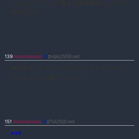
こんなどうでもいい事より香港報道したり中共
批判しろks
139
moccosnoon
ID
:
hdjkj2S50.net
辛坊はヨットでケチついたけどキャスターとし
てのスタンスは嫌いじゃない
151
moccosnoon
ID
:
lTsI//Sj0.net
>>1