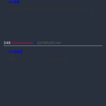
>>24
その点で批判できねえのがパヨクなんだよな
348
moccosnoon
ID
:
lyYd0lz50.net
>>342
鳩山でブーメランになるからな