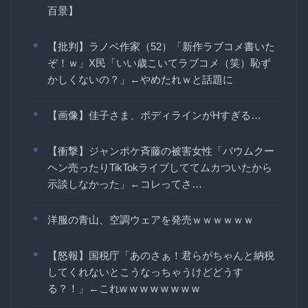
百景】
【批判】ラノベ作家（52）「新作ラブコメ書いた
ぞ！ｗ」X民「いい歳こいてラブコメ（笑）恥ず
かしくないの？」←やめたれｗと話題に
【画像】佳子さま、ボディラインがHすぎる…
【衝撃】ジャンポケ斉藤の被害女性「バウムクー
ヘン売ったりTikTokライブしててムカついたから
示談しなかった」←コレってさ…
洋服の青山、空調ウェアを発売ｗｗｗｗｗｗ
【怒報】国税庁「あのさぁ！君らがちゃんと納税
してくれないとこうなっちゃうけどどうす
る？！」←これw w w w w w w w