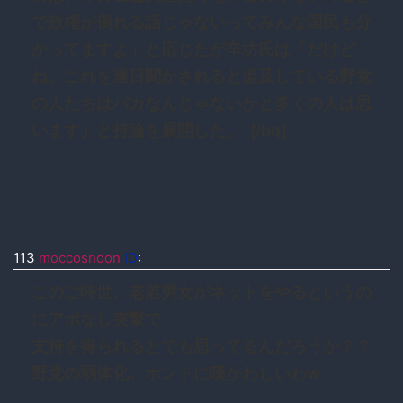
で政権が倒れる話じゃないってみんな国民も分
かってますよ」と応じたが辛坊氏は「だけど
ね、これを連日聞かされると追及している野党
の人たちはバカなんじゃないかと多くの人は思
います」と持論を展開した。 [/bq]
113
moccosnoon
ID
:
このご時世、老若男女がネットをやるというの
にアポなし突撃で
支持を得られるとでも思ってるんだろうか？？
野党の弱体化、ホントに嘆かわしいわw