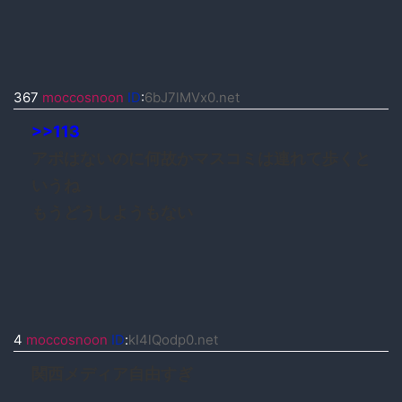
367
moccosnoon
ID
:
6bJ7lMVx0.net
>>113
アポはないのに何故かマスコミは連れて歩くと
いうね
もうどうしようもない
4
moccosnoon
ID
:
kI4lQodp0.net
関西メディア自由すぎ