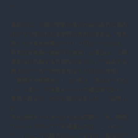
た。
番組では、今回の問題の焦点が会の前日に都内
ホテルで開かれた安倍晋三首相の後援会「前夜
祭」の夕食会会費が５０００円だったと伝え、
野党は首相側が差額分を負担した場合は、公職
選挙法に抵触する可能性があるとして追及する
構えだが一方で安倍首相は１５日に記者団に
「事務所や後援会としての収入、支出は一切な
い」と述べ「大多数がホテルの宿泊者であり、
事情を踏まえ、ホテル側が設定した」と説明し
た。
辛坊治郎キャスターは今回の問題で「私、関西
でメディアやってて不思議なのは、こうやっ
て、けっこう大騒ぎになってますが、在京のテ