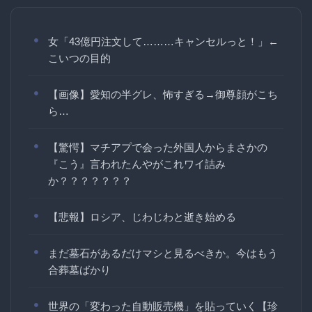
女「43億円注文して………キャンセルっと！」←
こいつの目的
【画像】愛知の半グレ、怖すぎる→御尊顔がこち
ら…
【驚愕】マチアプで会った外国人からまさかの
『こう』言われたんやがこれワイ詰み
か？？？？？？？
【悲報】ロシア、じわじわと逝き始める
まだ墓石があるだけマシと見るべきか。今はもう
合葬墓ばかり
世界の「変わった自動販売機」を貼っていく【珍