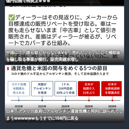
億円公開で再炎上ｗｗｗ
中国にて、誰も欲しがらないEVを「売れたこと」にして補助金
を騙し取る事案が横行。販売実績水増し
日本、アメリカ政府にアルゼンチン通貨危機と同列に語られてし
まうwwwwwwもうすでに158円に戻る