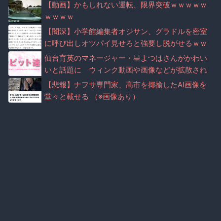
【動画】かもしれない運転、限界突破ｗｗｗｗｗ
ｗｗｗｗ
【闇深】小学館編集者オジサン、グラドルを密室
に呼び出しオツパイ見せろと強要し脱がせるｗｗ
ｗｗｗｗｗｗｗｗｗ
仙台育英のマネージャー・星よつはさんがかわい
いと話題に ウィンク動画や画像などが拡散され
る（※画像・動画あり）
【悲報】ナフサ専門家、高市を揶揄したAI画像を
堂々と載せる （※画像あり）