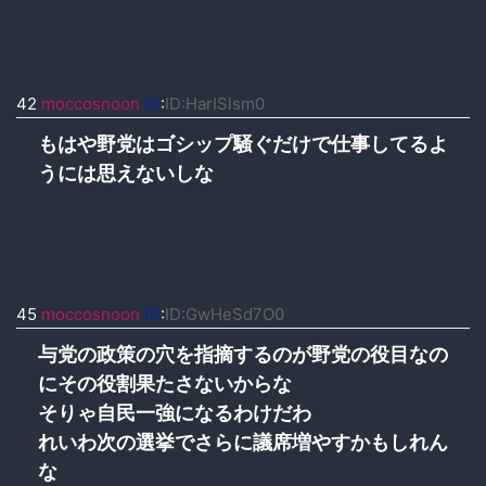
42
moccosnoon
ID
:
ID:HarISlsm0
もはや野党はゴシップ騒ぐだけで仕事してるよ
うには思えないしな
45
moccosnoon
ID
:
ID:GwHeSd7O0
与党の政策の穴を指摘するのが野党の役目なの
にその役割果たさないからな
そりゃ自民一強になるわけだわ
れいわ次の選挙でさらに議席増やすかもしれん
な