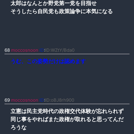
太郎はなんとか野党第一党を目指せ
そうしたら自民党も政策論争に本気になる
68
moccosnoon
ID
:
ID:WZtY/Bda0
うむ、この姿勢だけは認めます
69
moccosnoon
ID
:
ID:oBJ8rh900
立憲は民主党時代の政権交代体験が忘れられず
同じ事をやればまた政権が取れると思ってんだ
ろうな