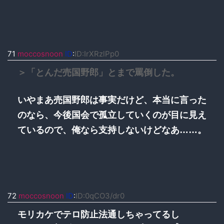
71
moccosnoon
ID
:
ID:IrXRzlPp0
＞「とんだ売国野郎」とまで罵倒した。
いやまあ売国野郎は事実だけど、本当に言った
のなら、今後国会で孤立していくのが目に見え
ているので、俺なら支持しないけどなあ……。
72
moccosnoon
ID
:
ID:0qCO3/dr0
モリカケでテロ防止法通しちゃってるし