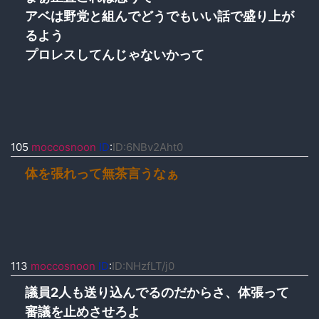
アベは野党と組んでどうでもいい話で盛り上が
るよう
プロレスしてんじゃないかって
105
moccosnoon
ID
:
ID:6NBv2Aht0
体を張れって無茶言うなぁ
113
moccosnoon
ID
:
ID:NHzfLT/j0
議員2人も送り込んでるのだからさ、体張って
審議を止めさせろよ