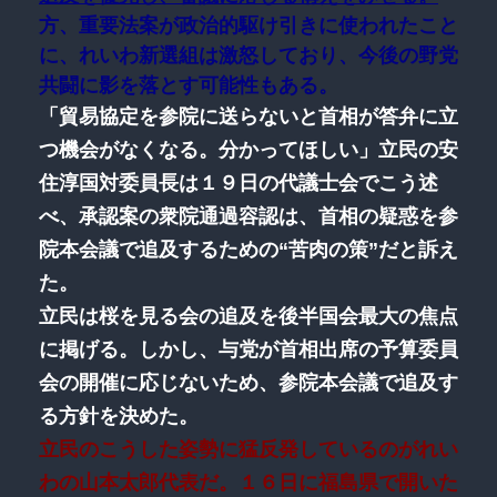
方、重要法案が政治的駆け引きに使われたこと
に、れいわ新選組は激怒しており、今後の野党
共闘に影を落とす可能性もある。
「貿易協定を参院に送らないと首相が答弁に立
つ機会がなくなる。分かってほしい」立民の安
住淳国対委員長は１９日の代議士会でこう述
べ、承認案の衆院通過容認は、首相の疑惑を参
院本会議で追及するための“苦肉の策”だと訴え
た。
立民は桜を見る会の追及を後半国会最大の焦点
に掲げる。しかし、与党が首相出席の予算委員
会の開催に応じないため、参院本会議で追及す
る方針を決めた。
立民のこうした姿勢に猛反発しているのがれい
わの山本太郎代表だ。１６日に福島県で開いた