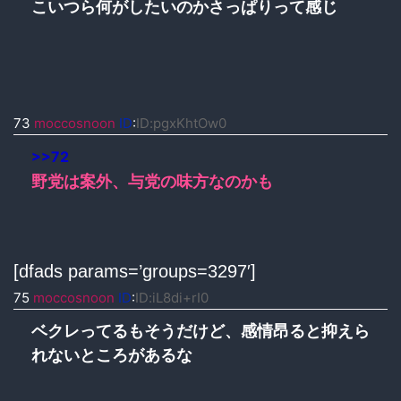
こいつら何がしたいのかさっぱりって感じ
73
moccosnoon
ID
:
ID:pgxKhtOw0
>>72
野党は案外、与党の味方なのかも
[dfads params=’groups=3297′]
75
moccosnoon
ID
:
ID:iL8di+rI0
ベクレってるもそうだけど、感情昂ると抑えら
れないところがあるな