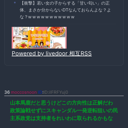
【衝撃】若い女の子からする「甘い匂い」の正
体、まさか分からないDTなんておらんよな？よ
な？w w w w w w w w w w w
Powered by livedoor 相互RSS
36
moccosnoon
ID
:
ID:ilFRFYuj0
山本馬鹿だと思うけどこの方向性は正解だわ
政策論戦せずにスキャンダル一発逆転狙いの民
主系政党は支持者をれいわに取られるかもな