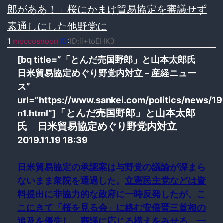
郎がああ！」桜にかまけ貿易協定を審議せず
素通しにした他野党に
1
moccosnoon
ID
:
ID:li+toEHK0
[bq title=”「とんだ売国野郎」と山本太郎氏
日米貿易協定めぐり野党内対立 – 産経ニュー
ス”
url=”https://www.sankei.com/politics/news/1
「とんだ売国野郎」と山本太郎
n1.html”]
氏 日米貿易協定めぐり野党内対立
2019.11.19 18:39
日米貿易協定の承認案は与野党の議論が深まら
ないまま衆院を通過した。
立憲民主党などは資
料提出に非協力的な政府に一時反発したが、こ
こにきて「桜を見る会」に絡む安倍晋三首相の
追及を優先し、審議に応じる構えをみせる。
一