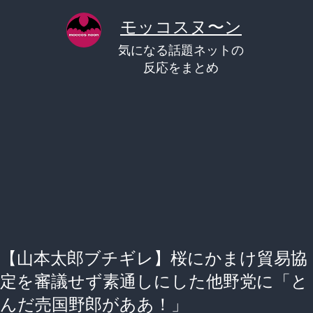
コ
モッコスヌ〜ン
ン
気になる話題ネットの
テ
反応をまとめ
ン
ツ
へ
ス
キ
ッ
プ
【山本太郎ブチギレ】桜にかまけ貿易協
定を審議せず素通しにした他野党に「と
んだ売国野郎がああ！」