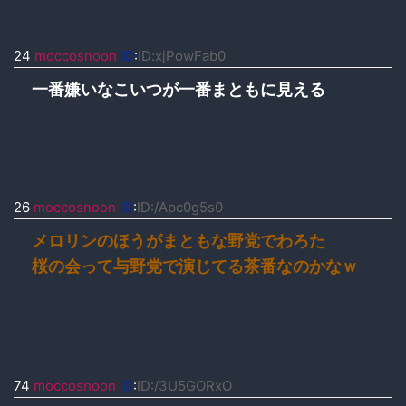
24
moccosnoon
ID
:
ID:xjPowFab0
一番嫌いなこいつが一番まともに見える
26
moccosnoon
ID
:
ID:/Apc0g5s0
メロリンのほうがまともな野党でわろた
桜の会って与野党で演じてる茶番なのかなｗ
74
moccosnoon
ID
:
ID:/3U5GORxO