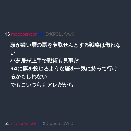
46
moccosnoon
ID
:
ID:KP3LJrVw0
頭が緩い層の票を奪取せんとする戦略は侮れな
い
小芝居が上手で戦術も見事だ
R4に票を投じるような層を一気に持って行け
るかもしれない
でもこいつらもアレだから
55
moccosnoon
ID
:
ID:qpquLdWi0