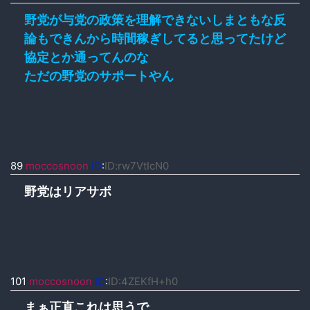
野党が与党の政策を理解できないしまともな反
論もできんから時間稼ぎしてると思ってたけど
協定とか通ってんのな
ただの野党のサポートやん
89
moccosnoon
ID
:
ID:rw7VtIcN0
野党はリアサポ
101
moccosnoon
ID
:
ID:4ZEKfH+h0
まぁ正直これは思うで