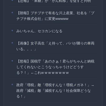
【悲報】「果糖」が「がん転移」を促すと判明
【朗報】プチプチで有名な川上産業、社名を「プ
チプチ株式会社」に変更wwwww
みいちゃん、セコカンになる
【画像】女子高生「え待って、パパが隣りの車両
いる。。。」
【怒報】国税庁「あのさぁ！君らがちゃんと納税
してくれないとこうなっちゃうけどどうす
る？！」←これw w w w w w w w
政府「増税」敵「増税すんな！増税メガネ！」→
政府「減税」敵「減税すんな！社会保障どうな
る！」