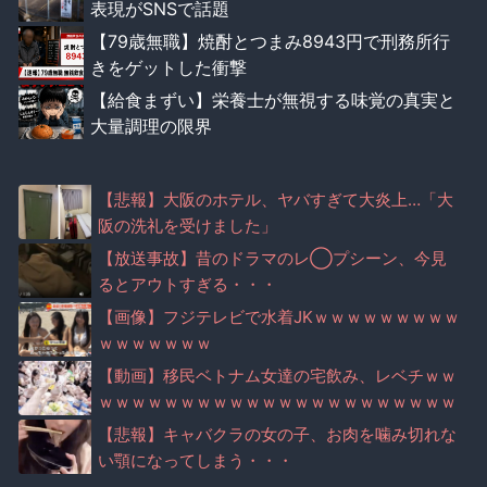
表現がSNSで話題
【79歳無職】焼酎とつまみ8943円で刑務所行
きをゲットした衝撃
【給食まずい】栄養士が無視する味覚の真実と
大量調理の限界
【悲報】大阪のホテル、ヤバすぎて大炎上…「大
阪の洗礼を受けました」
【放送事故】昔のドラマのレ◯プシーン、今見
るとアウトすぎる・・・
【画像】フジテレビで水着JKｗｗｗｗｗｗｗｗｗ
ｗｗｗｗｗｗｗ
【動画】移民ベトナム女達の宅飲み、レベチｗｗ
ｗｗｗｗｗｗｗｗｗｗｗｗｗｗｗｗｗｗｗｗｗｗ
【悲報】キャバクラの女の子、お肉を噛み切れな
い顎になってしまう・・・