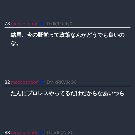
78
moccosnoon
ID
:
ID:dk/RJcty0
結局、今の野党って政策なんかどうでも良いの
な。
82
moccosnoon
ID
:
ID:NxRKVJcG0
たんにプロレスやってるだけだからなあいつら
88
moccosnoon
ID
:
ID:ihd60NiS0