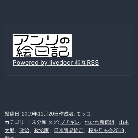
Powered by livedoor 相互RSS
投稿日:
2019年11月20日
作成者:
モッコ
カテゴリー: 未分類
タグ:
ブチギレ
、
れいわ新選組
、
山本
太郎
、
政治
、
政治家
、
日米貿易協定
、
桜を見る会2019
、