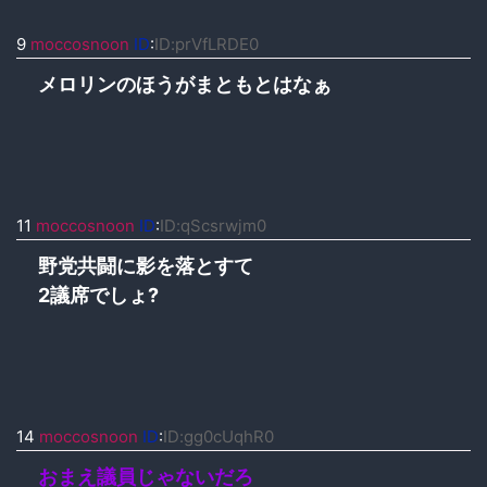
9
moccosnoon
ID
:
ID:prVfLRDE0
メロリンのほうがまともとはなぁ
11
moccosnoon
ID
:
ID:qScsrwjm0
野党共闘に影を落とすて
2議席でしょ?
14
moccosnoon
ID
:
ID:gg0cUqhR0
おまえ議員じゃないだろ