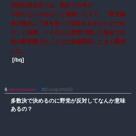
街頭記者会見では、協定で日本が
不利になりかねないと指摘した上で、「野党議
員が集結して体を張って国会を止めないとだめ
だ」と強調。１４日に山形県で開いた集会では
他の
野党勢力を「とんだ売国野郎」とまで罵倒
した。
[/bq]
6
moccosnoon
ID
:
ID:oxqLd1sG0
多数決で決めるのに野党が反対してなんか意味
あるの？