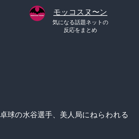
コ
モッコスヌ〜ン
ン
気になる話題ネットの
テ
反応をまとめ
ン
ツ
へ
ス
キ
ッ
プ
卓球の水谷選手、美人局にねらわれる