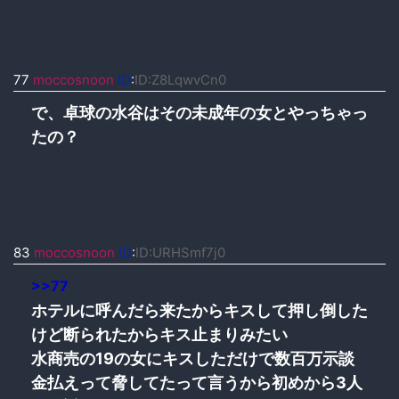
77
moccosnoon
ID
:
ID:Z8LqwvCn0
で、卓球の水谷はその未成年の女とやっちゃっ
たの？
83
moccosnoon
ID
:
ID:URHSmf7j0
>>77
ホテルに呼んだら来たからキスして押し倒した
けど断られたからキス止まりみたい
水商売の19の女にキスしただけで数百万示談
金払えって脅してたって言うから初めから3人