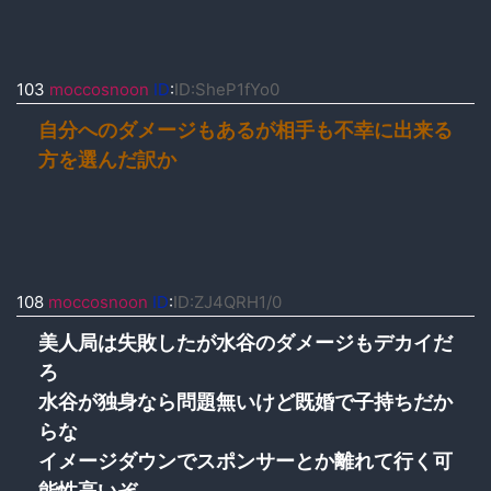
103
moccosnoon
ID
:
ID:SheP1fYo0
自分へのダメージもあるが相手も不幸に出来る
方を選んだ訳か
108
moccosnoon
ID
:
ID:ZJ4QRH1/0
美人局は失敗したが水谷のダメージもデカイだ
ろ
水谷が独身なら問題無いけど既婚で子持ちだか
らな
イメージダウンでスポンサーとか離れて行く可
能性高いぞ