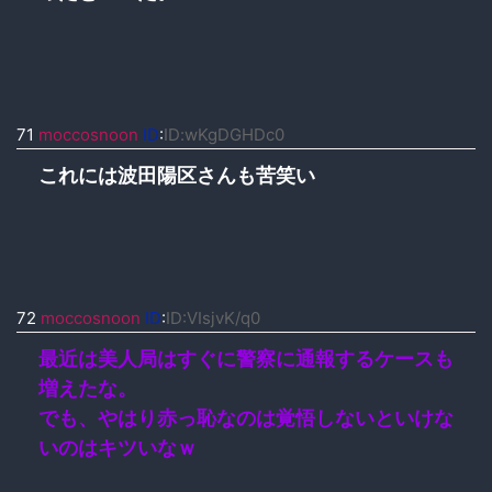
71
moccosnoon
ID
:
ID:wKgDGHDc0
これには波田陽区さんも苦笑い
72
moccosnoon
ID
:
ID:VIsjvK/q0
最近は美人局はすぐに警察に通報するケースも
増えたな。
でも、やはり赤っ恥なのは覚悟しないといけな
いのはキツいなｗ