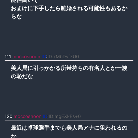
おまけに下手したら離婚される可能性もあるか
らな
111
moccosnoon
ID
:
ID:xMbDvf7U0
美人局に引っかかる所帯持ちの有名人とか一族
の恥だな
120
moccosnoon
ID
:
ID:mgEXkEs+0
最近は卓球選手までも美人局アナに狙われるの
か