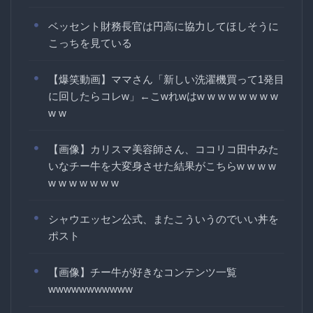
ベッセント財務長官は円高に協力してほしそうに
こっちを見ている
【爆笑動画】ママさん「新しい洗濯機買って1発目
に回したらコレw」←こwれwはw w w w w w w w
w w
【画像】カリスマ美容師さん、ココリコ田中みた
いなチー牛を大変身させた結果がこちらw w w w
w w w w w w w
シャウエッセン公式、またこういうのでいい丼を
ポスト
【画像】チー牛が好きなコンテンツ一覧
wwwwwwwwwww