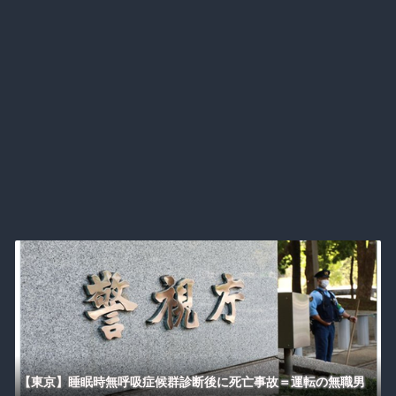
【東京】睡眠時無呼吸症候群診断後に死亡事故＝運転の無職男