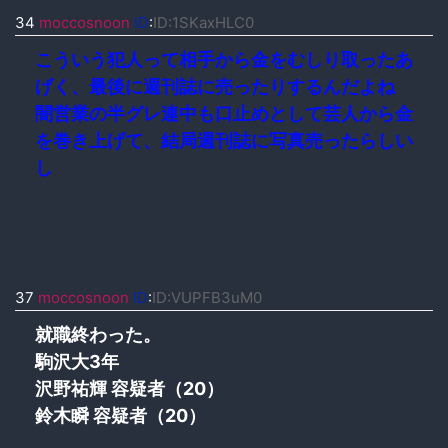
34
moccosnoon
ID
:
ID:1SKaxHLC0
こういう犯人って相手から金をむしり取ったあ
げく、最後に週刊誌に売ったりするんだよね
闇営業の半グレ連中も口止めとして芸人から金
を巻き上げて、結局週刊誌に写真売ったらしい
し
37
moccosnoon
ID
:
ID:VUPFB3uM0
就職終わった。
駒沢大3年
沢野祐輝 容疑者（20）
鈴木瞬 容疑者（20）