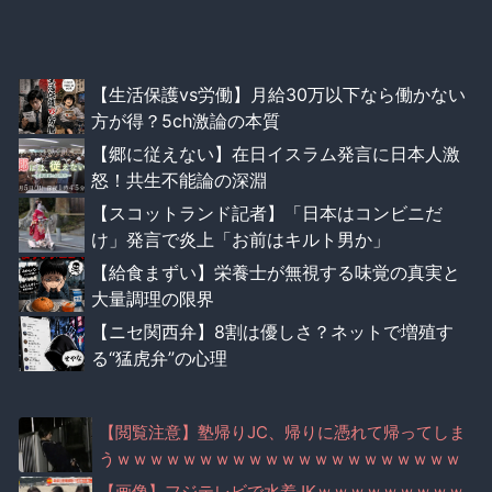
【生活保護vs労働】月給30万以下なら働かない
方が得？5ch激論の本質
【郷に従えない】在日イスラム発言に日本人激
怒！共生不能論の深淵
【スコットランド記者】「日本はコンビニだ
け」発言で炎上「お前はキルト男か」
【給食まずい】栄養士が無視する味覚の真実と
大量調理の限界
【ニセ関西弁】8割は優しさ？ネットで増殖す
る“猛虎弁”の心理
【閲覧注意】塾帰りJC、帰りに憑れて帰ってしま
うｗｗｗｗｗｗｗｗｗｗｗｗｗｗｗｗｗｗｗｗｗ
ｗ
【画像】フジテレビで水着JKｗｗｗｗｗｗｗｗｗ