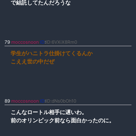
で結託してたんだろうな
79
moccosnoon
ID
:
ID:6VXiX8Rm0
学生がハニトラ仕掛けてくるんか
こええ世の中だぜ
89
moccosnoon
ID
:
ID:dNs0bOh10
こんなロートル相手に遅いわ。
前のオリンピック前なら面白かったのに。