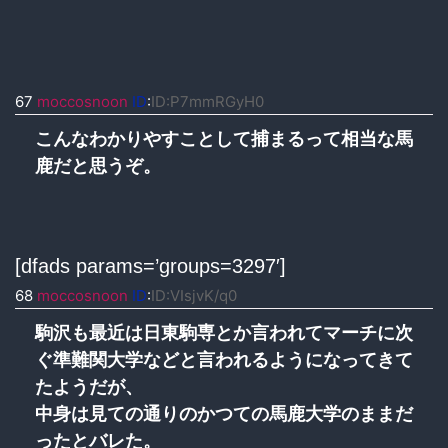
67
moccosnoon
ID
:
ID:P7mmRGyH0
こんなわかりやすことして捕まるって相当な馬
鹿だと思うぞ。
[dfads params=’groups=3297′]
68
moccosnoon
ID
:
ID:VIsjvK/q0
駒沢も最近は日東駒専とか言われてマーチに次
ぐ準難関大学などと言われるようになってきて
たようだが、
中身は見ての通りのかつての馬鹿大学のままだ
ったとバレた。