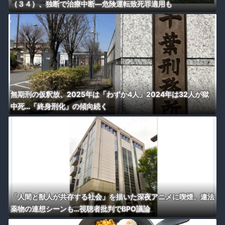
（３４）、独断で治療中断―危険運転致死罪適用も
無期刑の仮釈放、2025年は「わずか4人」2024年は32人が獄
中死…「終身刑化」の傾向続く
「人間と獣人が共存する社会」を描いた深夜アニメに喫煙、違法
薬物の連想シーンも…視聴者批判でBPO議論