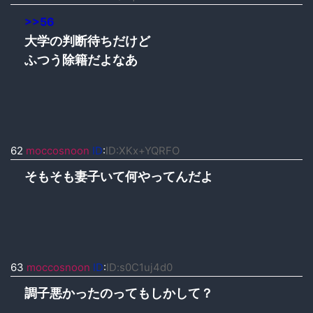
>>56
大学の判断待ちだけど
ふつう除籍だよなあ
62
moccosnoon
ID
:
ID:XKx+YQRFO
そもそも妻子いて何やってんだよ
63
moccosnoon
ID
:
ID:s0C1uj4d0
調子悪かったのってもしかして？