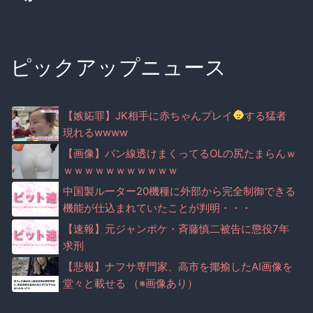
ピックアップニュース
【嫉妬罪】JK相手に赤ちゃんプレイ
する猛者
現れるwwww
【画像】パン線透けまくってるOLの尻たまらんｗ
ｗｗｗｗｗｗｗｗｗｗｗ
中国製ルーター20機種に外部から完全制御できる
機能が仕込まれていたことが判明・・・
【速報】元ジャンポケ・斉藤慎二被告に懲役7年
求刑
【悲報】ナフサ専門家、高市を揶揄したAI画像を
堂々と載せる （※画像あり）