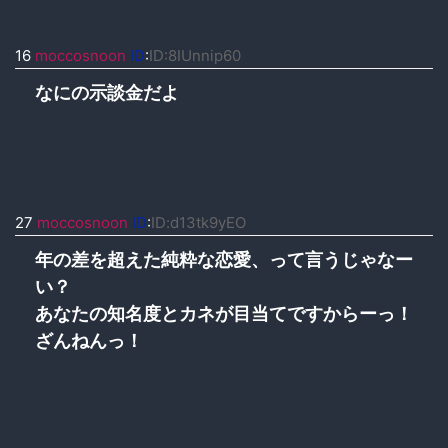
16
moccosnoon
ID
:
ID:8IUnnip60
なにの示談金だよ
27
moccosnoon
ID
:
ID:d13tk9yEO
年の差を超えた純粋な恋愛、って言うじゃなー
い？
あなたの知名度とカネが目当てですからーっ！
ざんねんっ！