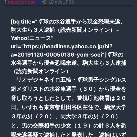
1
moccosnoon
ID
:
ID:LDXJcUF80
[bq title=”卓球の水谷選手から現金恐喝未遂、
駒大生ら３人逮捕（読売新聞オンライン） –
Yahoo!ニュース”
url=”https://headlines.yahoo.co.jp/hl?
a=20191120-00050136-yom-soci”]卓球の
水谷選手から現金恐喝未遂、駒大生ら３人逮捕
（読売新聞オンライン）
リオデジャネイロ五輪・卓球男子シングルス
銅メダリストの水谷隼選手（３０）から現金を
脅し取ろうとしたとして、警視庁池袋署は２０
日、いずれも東京都世田谷区在住で、駒沢大学
３年の男（２０）、同大学３年の男（２０）
と、男の交際相手の少女（１９）の計３人を恐
喝未遂容疑で逮捕したと発表した。逮捕はいず