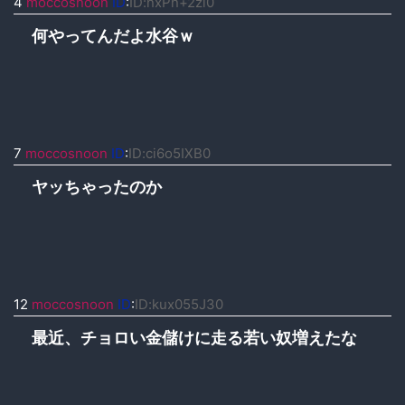
4
moccosnoon
ID
:
ID:nxPn+2zl0
何やってんだよ水谷ｗ
7
moccosnoon
ID
:
ID:ci6o5IXB0
ヤッちゃったのか
12
moccosnoon
ID
:
ID:kux055J30
最近、チョロい金儲けに走る若い奴増えたな