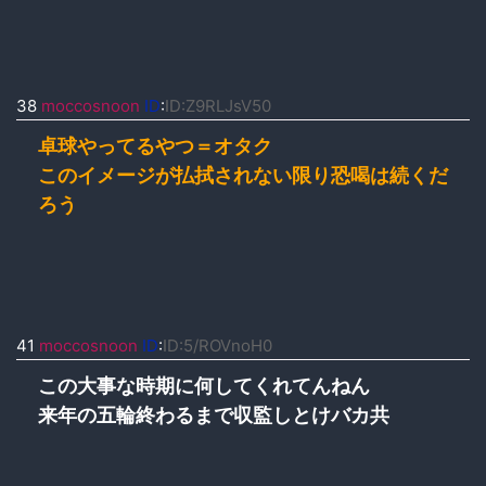
38
moccosnoon
ID
:
ID:Z9RLJsV50
卓球やってるやつ＝オタク
このイメージが払拭されない限り恐喝は続くだ
ろう
41
moccosnoon
ID
:
ID:5/ROVnoH0
この大事な時期に何してくれてんねん
来年の五輪終わるまで収監しとけバカ共