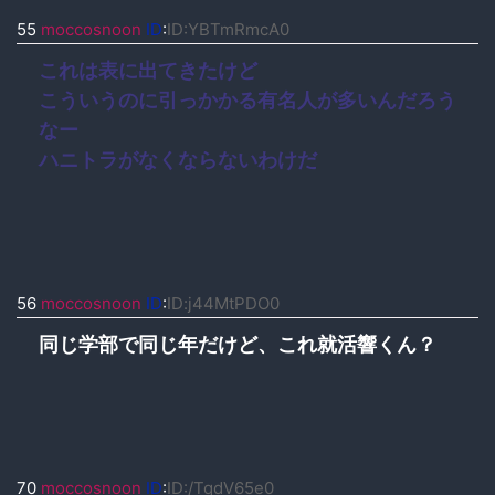
55
moccosnoon
ID
:
ID:YBTmRmcA0
これは表に出てきたけど
こういうのに引っかかる有名人が多いんだろう
なー
ハニトラがなくならないわけだ
56
moccosnoon
ID
:
ID:j44MtPDO0
同じ学部で同じ年だけど、これ就活響くん？
70
moccosnoon
ID
:
ID:/TqdV65e0